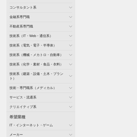
コンサルタント系
金融系専門職
不動産系専門職
技術系（IT・Web・通信系）
技術系（電気・電子・半導体）
技術系（機械・メカトロ・自動車）
技術系（化学・素材・食品・衣料）
技術系（建築・設備・土木・プラン
ト）
技術・専門職系（メディカル）
サービス・流通系
クリエイティブ系
希望業種
IT・インターネット・ゲーム
メーカー