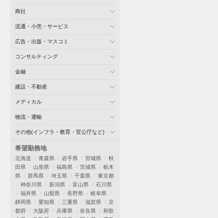
商社
流通・小売・サービス
広告・出版・マスコミ
コンサルティング
金融
建設・不動産
メディカル
物流・運輸
その他(インフラ・教育・官公庁など)
希望勤務地
北海道
青森県
岩手県
宮城県
秋
田県
山形県
福島県
茨城県
栃木
県
群馬県
埼玉県
千葉県
東京都
神奈川県
新潟県
富山県
石川県
福井県
山梨県
長野県
岐阜県
静岡県
愛知県
三重県
滋賀県
京
都府
大阪府
兵庫県
奈良県
和歌