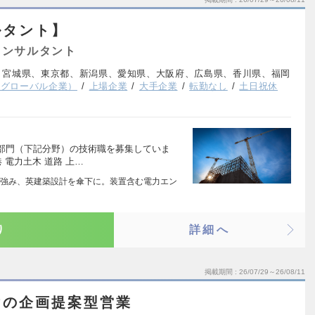
ルタント】
コンサルタント
、宮城県、東京都、新潟県、愛知県、大阪府、広島県、香川県、福岡
系グローバル企業）
上場企業
大手企業
転勤なし
土日祝休
部門（下記分野）の技術職を募集していま
 電力土木 道路 上…
強み、英建築設計を傘下に。装置含む電力エン
り
詳細へ
掲載期間
26/07/29～26/08/11
けの企画提案型営業