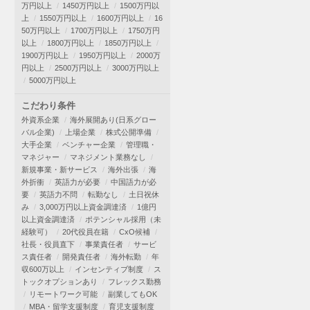
万円以上
1450万円以上
1500万円以
上
1550万円以上
1600万円以上
16
50万円以上
1700万円以上
1750万円
以上
1800万円以上
1850万円以上
1900万円以上
1950万円以上
2000万
円以上
2500万円以上
3000万円以上
5000万円以上
こだわり条件
外資系企業
海外展開あり(日系グロー
バル企業)
上場企業
株式公開準備
大手企業
ベンチャー企業
管理職・
マネジャー
マネジメント業務なし
新規事業・新サービス
海外出張
海
外折衝
英語力が必要
中国語力が必
要
英語力不問
転勤なし
土日祝休
み
3,000万円以上資金調達済
1億円
以上資金調達済
ポテンシャル採用（未
経験可）
20代役員在籍
CxO候補
社長・役員直下
事業責任者
サービ
ス責任者
開発責任者
海外転勤
年
収600万以上
インセンティブ制度
ス
トックオプションあり
フレックス勤務
リモートワーク可能
副業してもOK
MBA・留学支援制度
育児支援制度