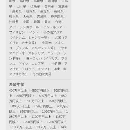
山県
鳥取県
島根県
岡山県
広島
県
山口県
徳島県
香川県
愛媛県
高知県
福岡県
佐賀県
長崎県
熊本県
大分県
宮崎県
鹿児島県
沖縄県
中国
韓国
香港
台湾
タイ
シンガポール
インドネシア
フィリピン
インド
その他アジア
（ベトナム、ミャンマー等）
北米（ア
メリカ、カナダ等）
中南米（メキシ
コ、ブラジル、アルゼンチン等）
オセ
アニア（オーストラリア、ニュージーラ
ンド等）
ヨーロッパ（イギリス、フラ
ンス、ドイツ、ロシア等）
中近東・ア
フリカ（モロッコ、エジプト、UAE、南
アフリカ等）
その他の海外
希望年収
400万円以上
450万円以上
500万円以
上
550万円以上
600万円以上
650
万円以上
700万円以上
750万円以上
800万円以上
850万円以上
900万円
以上
950万円以上
1000万円以上
1
050万円以上
1100万円以上
1150万
円以上
1200万円以上
1250万円以上
1300万円以上
1350万円以上
1400