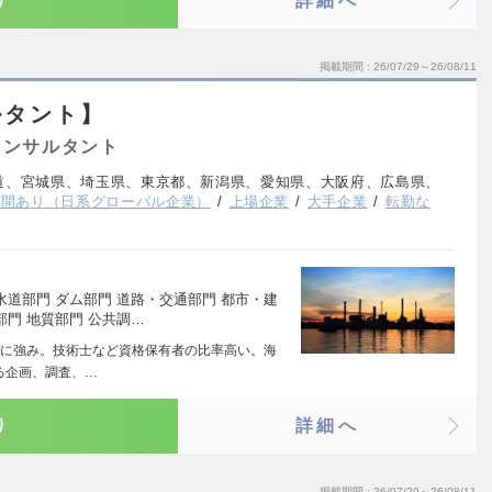
り
詳細へ
掲載期間
26/07/29～26/08/11
ルタント】
コンサルタント
道、宮城県、埼玉県、東京都、新潟県、愛知県、大阪府、広島県、
展開あり（日系グローバル企業）
上場企業
大手企業
転勤な
水道部門 ダム部門 道路・交通部門 都市・建
部門 地質部門 公共調…
に強み。技術士など資格保有者の比率高い。海
る企画、調査、…
り
詳細へ
掲載期間
26/07/29～26/08/11