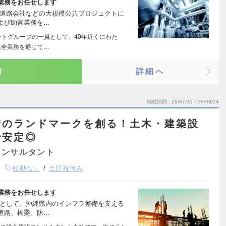
業務をお任せします
速道路会社などの大規模公共プロジェクトに
よび助言業務を…
ントグループの一員として、40年近くにわた
保全業務を通じて…
り
詳細へ
掲載期間
26/07/31～26/08/14
街のランドマークを創る！土木・建築設
で安定◎
コンサルタント
転勤なし
土日祝休み
業務をお任せします
トとして、沖縄県内のインフラ整備を支える
道路、橋梁、防…