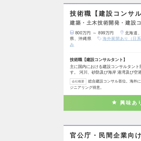
技術職【建設コンサ
建築・土木技術開発・建設
800万円 ～ 899万円
北海道
県、沖縄県
海外展開あり（日
み
技術職【建設コンサルタント】
主に国内における建設コンサルタント
す。 河川、砂防及び海岸 港湾及び空港
総合建設コンサル首位。海外に
会社概要
ジニアリング得意。
興味あ
官公庁・民間企業向