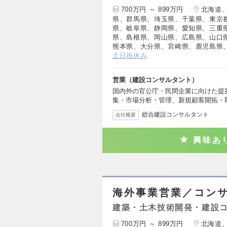
700万円 ～ 899万円
北海道
県、群馬県、埼玉県、千葉県、東京
県、岐阜県、静岡県、愛知県、三重
県、島根県、岡山県、広島県、山口
熊本県、大分県、宮崎県、鹿児島県
土日祝休み
営業（建設コンサルタント）
国内外の官公庁・民間企業に向けた提
集・市場分析・管理、新規顧客開拓・
総合建設コンサルタント
会社概要
興味あ
海外事業営業／コン
建築・土木技術開発・建設
700万円 ～ 899万円
北海道