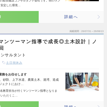
の総合建設コンサルタント会社です。街のラン
。安定した環境…
り
詳細へ
掲載期間
26/07/31～26/08/13
！マンツーマン指導で成長◎土木設計｜ノ
回
コンサルタント
土日祝休み
業務をお任せします
川、砂防、上下水道、農業土木、港湾、造成
ジェクトにおけ…
き1名教育担当が付くマンツーマン指導となりま
ていただくこ…