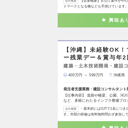
【企業概要】官公庁案件が中心
会社概要
ドマークとなる橋なども手掛けています
興味あ
【沖縄】未経験OK
ー残業デー＆賞与年2
建築・土木技術開発・建設
400万円 ～ 599万円
沖縄県
発注者支援業務・建設コンサルタント
【仕事内容】 道路や橋梁、公園、河
など、多岐にわたるインフラ整備プロ
・基本的にはOJTで1名につ
会社概要
す。外部の研修は有料無料問わず参加し