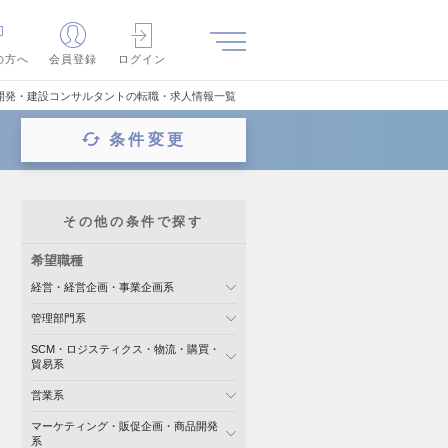
の方へ
会員登録
ログイン
開発・建設コンサルタントの転職・求人情報一覧
条件変更
その他の条件で探す
希望職種
経営・経営企画・事業企画系
管理部門系
SCM・ロジスティクス・物流・購買・
貿易系
営業系
マーケティング・販促企画・商品開発
系