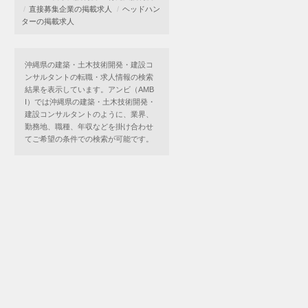
直接募集企業の掲載求人
ヘッドハン
ターの掲載求人
沖縄県の建築・土木技術開発・建設コ
ンサルタントの転職・求人情報の検索
結果を表示しています。アンビ（AMB
I）では沖縄県の建築・土木技術開発・
建設コンサルタントのように、業界、
勤務地、職種、年収などを掛け合わせ
てご希望の条件での検索が可能です。