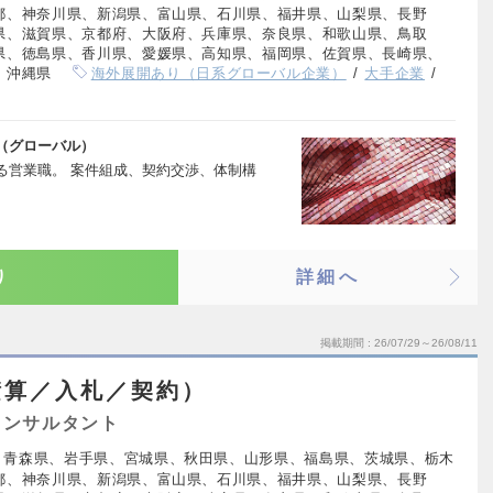
都、神奈川県、新潟県、富山県、石川県、福井県、山梨県、長野
県、滋賀県、京都府、大阪府、兵庫県、奈良県、和歌山県、鳥取
県、徳島県、香川県、愛媛県、高知県、福岡県、佐賀県、長崎県、
、沖縄県
海外展開あり（日系グローバル企業）
大手企業
（グローバル）
る営業職。 案件組成、契約交渉、体制構
り
詳細へ
掲載期間
26/07/29～26/08/11
積算／入札／契約）
コンサルタント
、青森県、岩手県、宮城県、秋田県、山形県、福島県、茨城県、栃木
都、神奈川県、新潟県、富山県、石川県、福井県、山梨県、長野