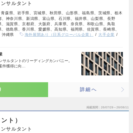
コンサルタント
、青森県、岩手県、宮城県、秋田県、山形県、福島県、茨城県、栃木
都、神奈川県、新潟県、富山県、石川県、福井県、山梨県、長野
県、滋賀県、京都府、大阪府、兵庫県、奈良県、和歌山県、鳥取
県、徳島県、香川県、愛媛県、高知県、福岡県、佐賀県、長崎県、
、沖縄県
海外展開あり（日系グローバル企業）
大手企業
業
コンサルタントのリーディングカンパニー。
案件獲得に向…
り
詳細へ
掲載期間
26/07/29～26/08/11
タント）
コンサルタント