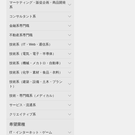
マーケティング・販促企画・商品開発
系
コンサルタント系
金融系専門職
不動産系専門職
技術系（IT・Web・通信系）
技術系（電気・電子・半導体）
技術系（機械・メカトロ・自動車）
技術系（化学・素材・食品・衣料）
技術系（建築・設備・土木・プラン
ト）
技術・専門職系（メディカル）
サービス・流通系
クリエイティブ系
希望業種
IT・インターネット・ゲーム