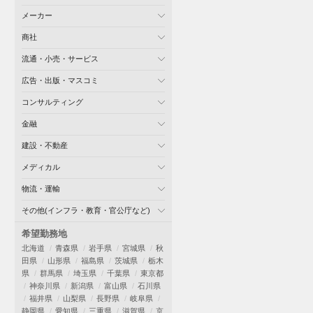
メーカー
商社
流通・小売・サービス
広告・出版・マスコミ
コンサルティング
金融
建設・不動産
メディカル
物流・運輸
その他(インフラ・教育・官公庁など)
希望勤務地
北海道
青森県
岩手県
宮城県
秋
田県
山形県
福島県
茨城県
栃木
県
群馬県
埼玉県
千葉県
東京都
神奈川県
新潟県
富山県
石川県
福井県
山梨県
長野県
岐阜県
静岡県
愛知県
三重県
滋賀県
京