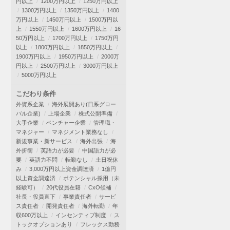
円以上
1200万円以上
1250万円以上
1300万円以上
1350万円以上
1400
万円以上
1450万円以上
1500万円以
上
1550万円以上
1600万円以上
16
50万円以上
1700万円以上
1750万円
以上
1800万円以上
1850万円以上
1900万円以上
1950万円以上
2000万
円以上
2500万円以上
3000万円以上
5000万円以上
こだわり条件
外資系企業
海外展開あり(日系グロー
バル企業)
上場企業
株式公開準備
大手企業
ベンチャー企業
管理職・
マネジャー
マネジメント業務なし
新規事業・新サービス
海外出張
海
外折衝
英語力が必要
中国語力が必
要
英語力不問
転勤なし
土日祝休
み
3,000万円以上資金調達済
1億円
以上資金調達済
ポテンシャル採用（未
経験可）
20代役員在籍
CxO候補
社長・役員直下
事業責任者
サービ
ス責任者
開発責任者
海外転勤
年
収600万以上
インセンティブ制度
ス
トックオプションあり
フレックス勤務