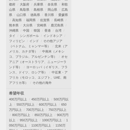
都府
大阪府
兵庫県
奈良県
和歌
山県
鳥取県
島根県
岡山県
広島
県
山口県
徳島県
香川県
愛媛県
高知県
福岡県
佐賀県
長崎県
熊本県
大分県
宮崎県
鹿児島県
沖縄県
中国
韓国
香港
台湾
タイ
シンガポール
インドネシア
フィリピン
インド
その他アジア
（ベトナム、ミャンマー等）
北米（ア
メリカ、カナダ等）
中南米（メキシ
コ、ブラジル、アルゼンチン等）
オセ
アニア（オーストラリア、ニュージーラ
ンド等）
ヨーロッパ（イギリス、フラ
ンス、ドイツ、ロシア等）
中近東・ア
フリカ（モロッコ、エジプト、UAE、南
アフリカ等）
その他の海外
希望年収
400万円以上
450万円以上
500万円以
上
550万円以上
600万円以上
650
万円以上
700万円以上
750万円以上
800万円以上
850万円以上
900万円
以上
950万円以上
1000万円以上
1
050万円以上
1100万円以上
1150万