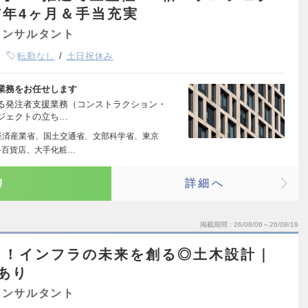
年4ヶ月＆手当充実
コンサルタント
転勤なし
土日祝休み
業務をお任せします
る発注者支援業務（コンストラクション・
ジェクトの立ち…
経済産業省、国土交通省、文部科学省、東京
手百貨店、大手化粧…
り
詳細へ
掲載期間
26/08/06～26/08/19
り！インフラの未来を創る◎土木設計｜
あり
コンサルタント