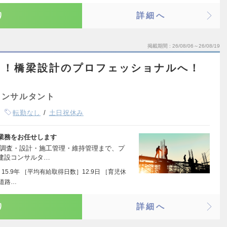
り
詳細へ
掲載期間
26/08/06～26/08/19
し！橋梁設計のプロフェッショナルへ！
コンサルタント
転勤なし
土日祝休み
業務をお任せします
ら調査・設計・施工管理・維持管理まで、プ
建設コンサルタ…
5.9年 ［平均有給取得日数］12.9日 ［育児休
局道路…
り
詳細へ