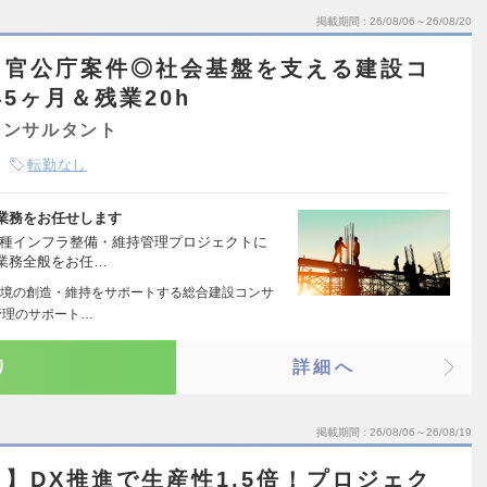
掲載期間
26/08/06～26/08/20
｜官公庁案件◎社会基盤を支える建設コ
5ヶ月＆残業20h
コンサルタント
転勤なし
業務をお任せします
各種インフラ整備・維持管理プロジェクトに
業務全般をお任…
境の創造・維持をサポートする総合建設コンサ
管理のサポート…
り
詳細へ
掲載期間
26/08/06～26/08/19
】DX推進で生産性1.5倍！プロジェク