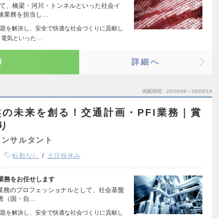
して、橋梁・河川・トンネルといった社会イ
検業務を担当し…
題を解決し、安全で快適な社会づくりに貢献し
、電気といった…
り
詳細へ
掲載期間
26/08/06～26/08/19
の未来を創る！交通計画・PFI業務｜賞
り
コンサルタント
転勤なし
土日祝休み
業務をお任せします
I業務のプロフェッショナルとして、社会基盤
者（国・自…
題を解決し、安全で快適な社会づくりに貢献し