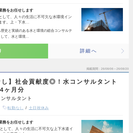
業務をお任せします
として、人々の生活に不可欠な水環境イン
ます。上・下水…
も歴史と実績のある水と環境の総合コンサルテ
として、水と環境…
り
詳細へ
掲載期間
26/08/06～26/08/20
なし】社会貢献度◎！水コンサルタント
.4ヶ月分
コンサルタント
転勤なし
土日祝休み
業務をお任せします
トとして、人々の生活に不可欠な上下水道イ