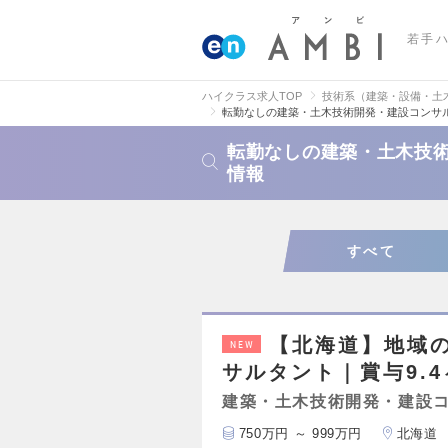
若手
ハイクラス求人TOP
技術系（建築・設備・土
転勤なしの建築・土木技術開発・建設コンサ
転勤なしの建築・土木技
情報
すべて
【北海道】地域
NEW
サルタント｜賞与9.
建築・土木技術開発・建設
750万円 ～ 999万円
北海道