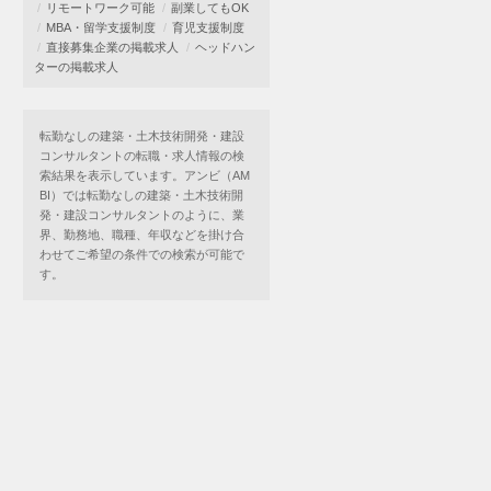
リモートワーク可能
副業してもOK
MBA・留学支援制度
育児支援制度
直接募集企業の掲載求人
ヘッドハン
ターの掲載求人
転勤なしの建築・土木技術開発・建設
コンサルタントの転職・求人情報の検
索結果を表示しています。アンビ（AM
BI）では転勤なしの建築・土木技術開
発・建設コンサルタントのように、業
界、勤務地、職種、年収などを掛け合
わせてご希望の条件での検索が可能で
す。