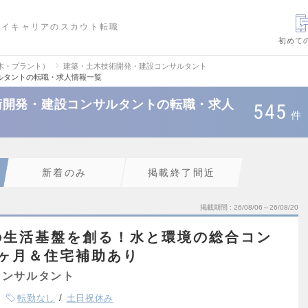
ハイキャリアのスカウト転職
初めて
木・プラント）
建築・土木技術開発・建設コンサルタント
ルタントの転職・求人情報一覧
術開発・建設コンサルタントの転職・求人
545
件
新着のみ
掲載終了間近
掲載期間
26/08/06～26/08/20
の生活基盤を創る！水と環境の総合コン
4ヶ月＆住宅補助あり
コンサルタント
転勤なし
土日祝休み