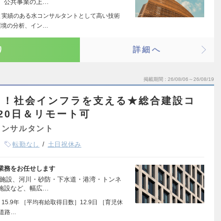
、公共事業の上…
と実績のある水コンサルタントとして高い技術
環境の分析、イン…
り
詳細へ
掲載期間
26/08/06～26/08/19
し！社会インフラを支える★総合建設コ
20日＆リモート可
コンサルタント
転勤なし
土日祝休み
業務をお任せします
市施設、河川・砂防・下水道・港湾・トンネ
施設など、幅広…
5.9年 ［平均有給取得日数］12.9日 ［育児休
局道路…