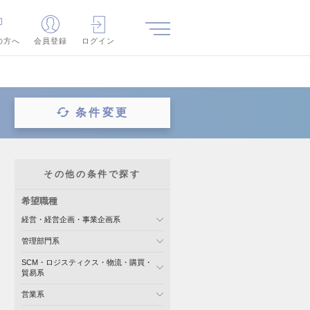
の方へ
会員登録
ログイン
条件変更
その他の条件で探す
希望職種
経営・経営企画・事業企画系
管理部門系
SCM・ロジスティクス・物流・購買・
貿易系
営業系