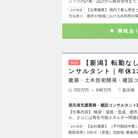
ンフラの計画・設計から維持管理まで
【企業概要】 国内で最も歴史
会社概要
力を誇り、都市や地域における水利用や
興味あ
【新潟】転勤な
NEW
ンサルタント｜年休1
建築・土木技術開発・建設
700万円 ～ 899万円
新潟県
発注者支援業務・建設コンサルタント
【仕事内容】 橋梁・道路・造成、都
ル、さらには再生可能エネルギー関連
【会社概要】 ［平均勤続年数］1
会社概要
暇取得率］100％ ［受賞］北陸地~整備