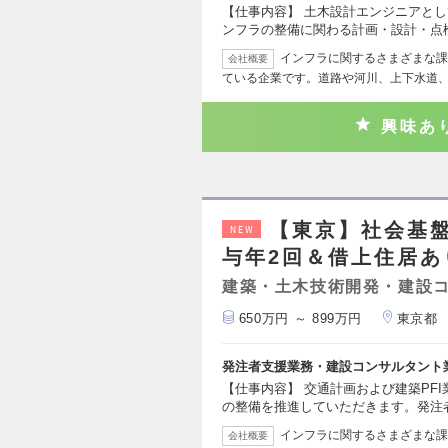
【仕事内容】 土木設計エンジニアと
ンフラの整備に関わる計画・設計・点
インフラに関するさまざまな課
会社概要
ている企業です。道路や河川、上下水道
興味あ
【東京】社会基盤
NEW
与年2回＆借上住居あ
建築・土木技術開発・建設
650万円 ～ 899万円
東京都
発注者支援業務・建設コンサルタント
【仕事内容】 交通計画および建築PF
の整備を推進していただきます。発注
インフラに関するさまざまな課
会社概要