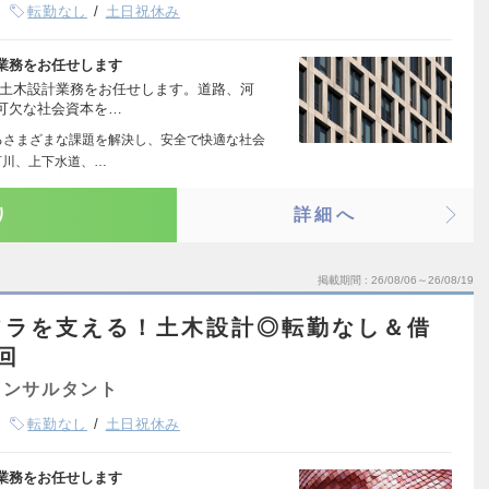
転勤なし
土日祝休み
業務をお任せします
る土木設計業務をお任せします。道路、河
可欠な社会資本を…
るさまざまな課題を解決し、安全で快適な社会
河川、上下水道、…
り
詳細へ
掲載期間
26/08/06～26/08/19
フラを支える！土木設計◎転勤なし＆借
回
コンサルタント
転勤なし
土日祝休み
業務をお任せします