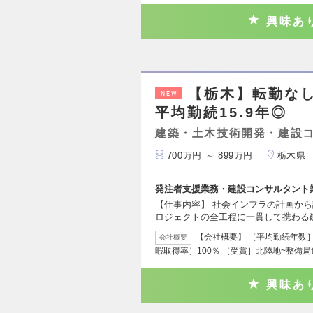
興味あ
【栃木】転勤な
NEW
平均勤続15.9年◎
建築・土木技術開発・建設
700万円 ～ 899万円
栃木県
発注者支援業務・建設コンサルタント
【仕事内容】 社会インフラの計画か
ロジェクトの全工程に一貫して携わる
【会社概要】 ［平均勤続年数］1
会社概要
暇取得率］100％ ［受賞］北陸地~整備
興味あ