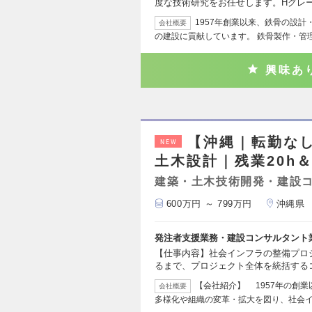
度な技術研究をお任せします。Hグレ
1957年創業以来、鉄骨の設
会社概要
の建設に貢献しています。 鉄骨製作・管
興味あ
【沖縄｜転勤な
NEW
土木設計｜残業20h
建築・土木技術開発・建設
600万円 ～ 799万円
沖縄県
発注者支援業務・建設コンサルタント
【仕事内容】社会インフラの整備プロ
るまで、プロジェクト全体を統括する
【会社紹介】 1957年の創
会社概要
多様化や組織の変革・拡大を図り、社会