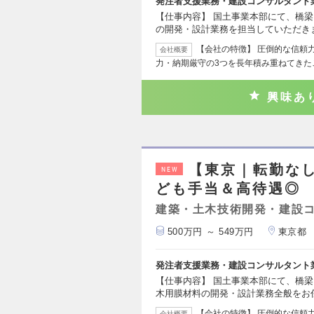
発注者支援業務・建設コンサルタント
【仕事内容】 国土事業本部にて、橋
の開発・設計業務を担当していただき
【会社の特徴】 圧倒的な信頼
会社概要
力・納期厳守の3つを長年積み重ねてきた
興味あ
【東京｜転勤な
NEW
ども手当＆高待遇◎
建築・土木技術開発・建設
500万円 ～ 549万円
東京都
発注者支援業務・建設コンサルタント
【仕事内容】 国土事業本部にて、橋
木用膜材料の開発・設計業務全般をお
【会社の特徴】 圧倒的な信頼
会社概要