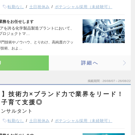
転勤なし
土日祝休み
ポテンシャル採用（未経験可）
業務をお任せします
ェアを誇る化学製品製造プラントにおいて、
プロジェクトマ…
の専門技術やノウハウ、とりわけ、高純度のフッ
解技術、およ…
り
詳細へ
掲載期間
26/08/07～26/08/22
し】技術力×ブランド力で業界をリード！
｜子育て支援◎
コンサルタント
転勤なし
土日祝休み
ポテンシャル採用（未経験可）