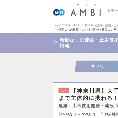
若手
ハイクラス求人TOP
技術系（建築・設備・土
転勤なしの建築・土木技術開発・建設コンサ
転勤なしの建築・土木技
情報
すべて
【神奈川県】大
NEW
まで主体的に携わる！
建築・土木技術開発・建設
600万円 ～ 999万円
神奈川