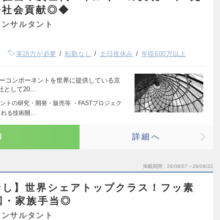
◆社会貢献◎◆
コンサルタント
英語力が必要
転勤なし
土日祝休み
年収600万以上
キーコンポーネントを世界に提供している京
として20…
ントの研究・開発・販売等 ・FASTプロジェク
される技術開…
り
詳細へ
掲載期間
26/08/07～26/08/22
なし】世界シェアトップクラス！フッ素
回・家族手当◎
コンサルタント