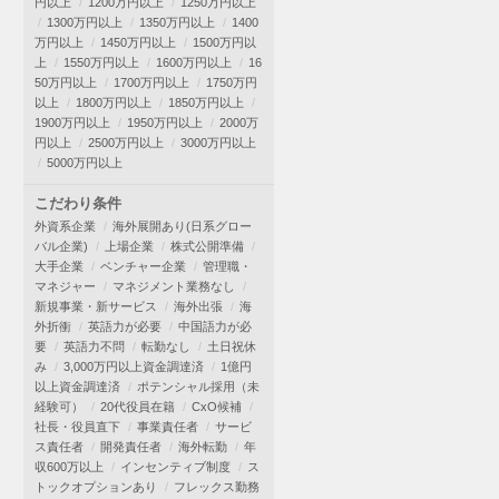
円以上
1200万円以上
1250万円以上
1300万円以上
1350万円以上
1400
万円以上
1450万円以上
1500万円以
上
1550万円以上
1600万円以上
16
50万円以上
1700万円以上
1750万円
以上
1800万円以上
1850万円以上
1900万円以上
1950万円以上
2000万
円以上
2500万円以上
3000万円以上
5000万円以上
こだわり条件
外資系企業
海外展開あり(日系グロー
バル企業)
上場企業
株式公開準備
大手企業
ベンチャー企業
管理職・
マネジャー
マネジメント業務なし
新規事業・新サービス
海外出張
海
外折衝
英語力が必要
中国語力が必
要
英語力不問
転勤なし
土日祝休
み
3,000万円以上資金調達済
1億円
以上資金調達済
ポテンシャル採用（未
経験可）
20代役員在籍
CxO候補
社長・役員直下
事業責任者
サービ
ス責任者
開発責任者
海外転勤
年
収600万以上
インセンティブ制度
ス
トックオプションあり
フレックス勤務