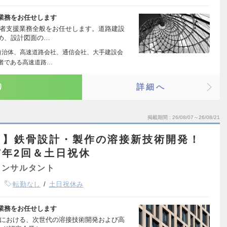
業務をお任せします
注者支援業務全般をお任せします。道路建設
め、設計図面の…
自治体、高速道路会社、通信会社、大手建設会
者である高速道路…
り
詳細へ
掲載期間
26/08/07～26/08/21
し】鉄骨設計・製作の溶接新技術開発！
年2回＆土日祝休
コンサルタント
転勤なし
土日祝休み
業務をお任せします
作における、次世代の溶接技術開発および高