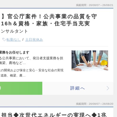
掲載期間
26/08/07～26/08/21
し】官公庁案件！公共事業の品質を守
16h＆資格・家族・住宅手当充実
コンサルタント
転勤なし
土日祝休み
業務をお任せします
る公共事業において、発注者支援業務を担
橋梁、農地など…
土の開発および保全と安心・安全な社会の実現
、道路、橋梁、農…
り
詳細へ
掲載期間
26/08/07～26/08/20
ド担当◆次世代エネルギーの実現へ◆1兆