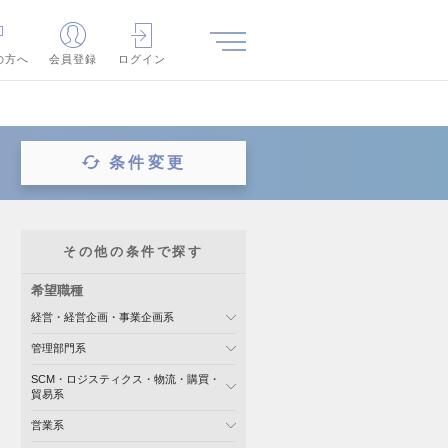
の方へ
会員登録
ログイン
条件変更
その他の条件で探す
希望職種
経営・経営企画・事業企画系
管理部門系
SCM・ロジスティクス・物流・購買・
貿易系
営業系