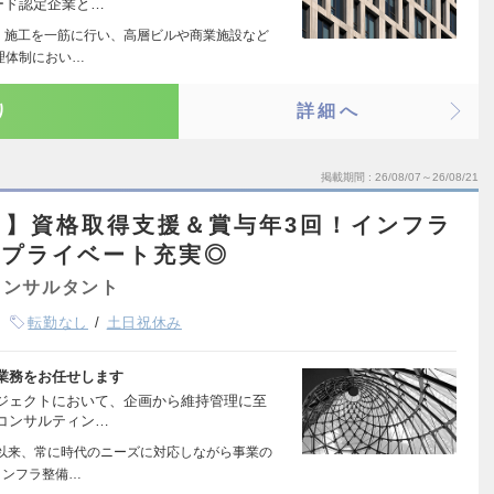
ード認定企業と…
計・施工を一筋に行い、高層ビルや商業施設など
理体制におい…
り
詳細へ
掲載期間
26/08/07～26/08/21
し】資格取得支援＆賞与年3回！インフラ
＆プライベート充実◎
コンサルタント
転勤なし
土日祝休み
業務をお任せします
ジェクトにおいて、企画から維持管理に至
コンサルティン…
業以来、常に時代のニーズに対応しながら事業の
インフラ整備…