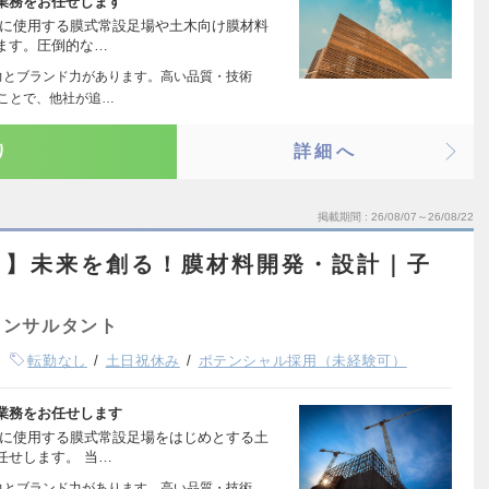
業務をお任せします
梁に使用する膜式常設足場や土木向け膜材料
ます。圧倒的な…
力とブランド力があります。高い品質・技術
ことで、他社が追…
り
詳細へ
掲載期間
26/08/07～26/08/22
し】未来を創る！膜材料開発・設計｜子
コンサルタント
転勤なし
土日祝休み
ポテンシャル採用（未経験可）
業務をお任せします
梁に使用する膜式常設足場をはじめとする土
任せします。 当…
力とブランド力があります。高い品質・技術