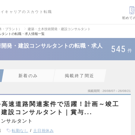
ハイキャリアのスカウト転職
初めて
木・プラント）
建築・土木技術開発・建設コンサルタント
ルタントの転職・求人情報一覧
術開発・建設コンサルタントの転職・求人
545
件
新着のみ
掲載終了間近
掲載期間
26/08/07～26/08/21
手高速道路関連案件で活躍！計画～竣工
建設コンサルタント｜賞与...
コンサルタント
県
転勤なし
土日祝休み