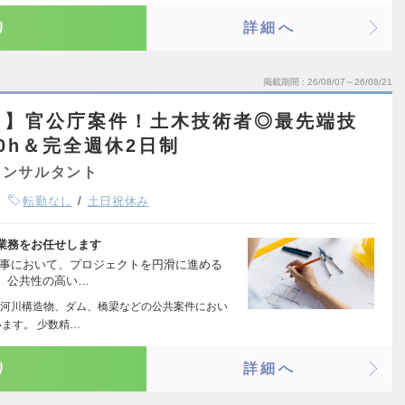
り
詳細へ
掲載期間
26/08/07～26/08/21
し】官公庁案件！土木技術者◎最先端技
0h＆完全週休2日制
コンサルタント
転勤なし
土日祝休み
業務をお任せします
工事において、プロジェクトを円滑に進める
。公共性の高い…
河川構造物、ダム、橋梁などの公共案件におい
ます。 少数精…
り
詳細へ