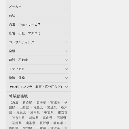
メーカー
商社
流通・小売・サービス
広告・出版・マスコミ
コンサルティング
金融
建設・不動産
メディカル
物流・運輸
その他(インフラ・教育・官公庁など)
希望勤務地
北海道
青森県
岩手県
宮城県
秋
田県
山形県
福島県
茨城県
栃木
県
群馬県
埼玉県
千葉県
東京都
神奈川県
新潟県
富山県
石川県
福井県
山梨県
長野県
岐阜県
静岡県
愛知県
三重県
滋賀県
京