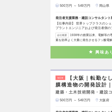
500万円 ～ 549万円
岡山県
発注者支援業務・建設コンサルタント
【仕事内容】 世界トップクラスのシ
プラントエンジニアおよび発注者側の
1938年の創業以来、電解等
会社概要
素を効率よく大量に発生させるフッ酸電
興味あ
【大阪｜転勤な
NEW
膜構造物の開発設計
建築・土木技術開発・建設
500万円 ～ 549万円
大阪府