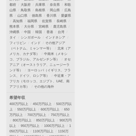
都府
大阪府
兵庫県
奈良県
和歌
山県
鳥取県
島根県
岡山県
広島
県
山口県
徳島県
香川県
愛媛県
高知県
福岡県
佐賀県
長崎県
熊本県
大分県
宮崎県
鹿児島県
沖縄県
中国
韓国
香港
台湾
タイ
シンガポール
インドネシア
フィリピン
インド
その他アジア
（ベトナム、ミャンマー等）
北米（ア
メリカ、カナダ等）
中南米（メキシ
コ、ブラジル、アルゼンチン等）
オセ
アニア（オーストラリア、ニュージーラ
ンド等）
ヨーロッパ（イギリス、フラ
ンス、ドイツ、ロシア等）
中近東・ア
フリカ（モロッコ、エジプト、UAE、南
アフリカ等）
その他の海外
希望年収
400万円以上
450万円以上
500万円以
上
550万円以上
600万円以上
650
万円以上
700万円以上
750万円以上
800万円以上
850万円以上
900万円
以上
950万円以上
1000万円以上
1
050万円以上
1100万円以上
1150万