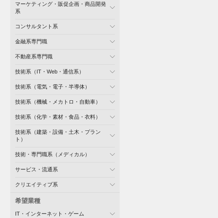
マーケティング・販促企画・商品開発
系
コンサルタント系
金融系専門職
不動産系専門職
技術系（IT・Web・通信系）
技術系（電気・電子・半導体）
技術系（機械・メカトロ・自動車）
技術系（化学・素材・食品・衣料）
技術系（建築・設備・土木・プラン
ト）
技術・専門職系（メディカル）
サービス・流通系
クリエイティブ系
希望業種
IT・インターネット・ゲーム