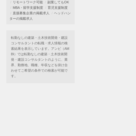
リモートワーク可能
副業してもOK
MBA・留学支援制度
育児支援制度
直接募集企業の掲載求人
ヘッドハン
ターの掲載求人
転勤なしの建築・土木技術開発・建設
コンサルタントの転職・求人情報の検
索結果を表示しています。アンビ（AM
BI）では転勤なしの建築・土木技術開
発・建設コンサルタントのように、業
界、勤務地、職種、年収などを掛け合
わせてご希望の条件での検索が可能で
す。