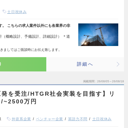
土日祝休み
す。 こちらの求人案件以外にも各業界の非
計（概略設計、予備設計、詳細設計） ＊道
きましてはご面談時にお伝え致します。
り
詳細へ
掲載期間
26/08/05～26/08/18
発を受注/HTGR社会実装を目指す】リ
~2500万円
県
外資系企業
ベンチャー企業
英語力不問
土日祝休み