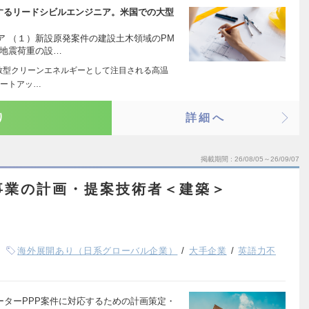
引するリードシビルエンジニア。米国での大型
ア （１）新設原発案件の建設土木領域のPM
（地震荷重の設…
分散型クリーンエネルギーとして注目される高温
タートアッ…
り
詳細へ
掲載期間
26/08/05～26/09/07
事業の計画・提案技術者＜建築＞
海外展開あり（日系グローバル企業）
大手企業
英語力不
ォーターPPP案件に対応するための計画策定・