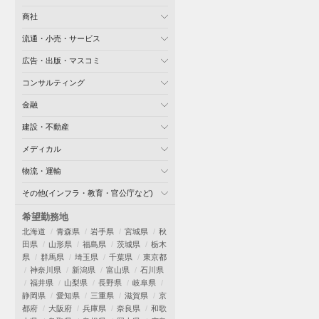
商社
流通・小売・サービス
広告・出版・マスコミ
コンサルティング
金融
建設・不動産
メディカル
物流・運輸
その他(インフラ・教育・官公庁など)
希望勤務地
北海道
青森県
岩手県
宮城県
秋
田県
山形県
福島県
茨城県
栃木
県
群馬県
埼玉県
千葉県
東京都
神奈川県
新潟県
富山県
石川県
福井県
山梨県
長野県
岐阜県
静岡県
愛知県
三重県
滋賀県
京
都府
大阪府
兵庫県
奈良県
和歌