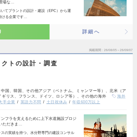
理場な…
おいてプラントの設計・建設（EPC）から運
掛ける企業です…
り
詳細へ
掲載期間
26/08/05～26/09/07
ェクトの設計・調査
、中国、韓国、その他アジア（ベトナム、ミャンマー等）、北米（ア
イギリス、フランス、ドイツ、ロシア等）、その他の海外
海外
大手企業
英語力不問
土日祝休み
年収600万以上
インフラを支えるために上下水道施設プロジ
いただきま…
ラスの実績を持つ、水分野専門の建設コンサル