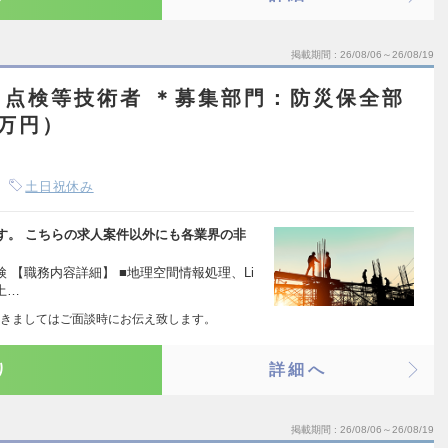
掲載期間
26/08/06～26/08/19
・点検等技術者 ＊募集部門：防災保全部
0万円）
土日祝休み
す。 こちらの求人案件以外にも各業界の非
 【職務内容詳細】 ■地理空間情報処理、Li
土…
きましてはご面談時にお伝え致します。
り
詳細へ
掲載期間
26/08/06～26/08/19