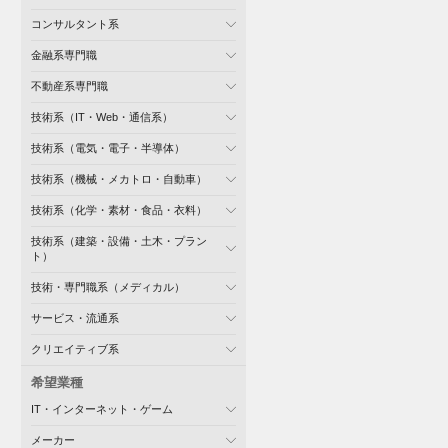
コンサルタント系
金融系専門職
不動産系専門職
技術系（IT・Web・通信系）
技術系（電気・電子・半導体）
技術系（機械・メカトロ・自動車）
技術系（化学・素材・食品・衣料）
技術系（建築・設備・土木・プラン
ト）
技術・専門職系（メディカル）
サービス・流通系
クリエイティブ系
希望業種
IT・インターネット・ゲーム
メーカー