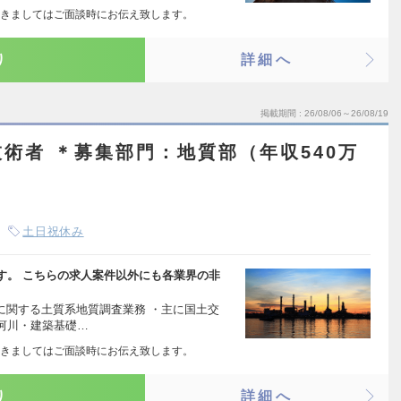
きましてはご面談時にお伝え致します。
り
詳細へ
掲載期間
26/08/06～26/08/19
術者 ＊募集部門：地質部（年収540万
土日祝休み
す。 こちらの求人案件以外にも各業界の非
に関する土質系地質調査業務 ・主に国土交
河川・建築基礎…
きましてはご面談時にお伝え致します。
り
詳細へ