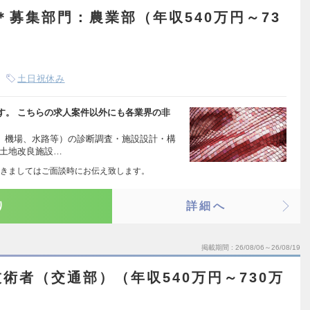
＊募集部門：農業部（年収540万円～73
土日祝休み
す。 こちらの求人案件以外にも各業界の非
工、機場、水路等）の診断調査・施設設計・構
、土地改良施設…
きましてはご面談時にお伝え致します。
り
詳細へ
掲載期間
26/08/06～26/08/19
術者（交通部）（年収540万円～730万