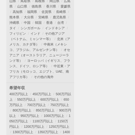
山県
鳥取県
島根県
岡山県
広島
県
山口県
徳島県
香川県
愛媛県
高知県
福岡県
佐賀県
長崎県
熊本県
大分県
宮崎県
鹿児島県
沖縄県
中国
韓国
香港
台湾
タイ
シンガポール
インドネシア
フィリピン
インド
その他アジア
（ベトナム、ミャンマー等）
北米（ア
メリカ、カナダ等）
中南米（メキシ
コ、ブラジル、アルゼンチン等）
オセ
アニア（オーストラリア、ニュージーラ
ンド等）
ヨーロッパ（イギリス、フラ
ンス、ドイツ、ロシア等）
中近東・ア
フリカ（モロッコ、エジプト、UAE、南
アフリカ等）
その他の海外
希望年収
400万円以上
450万円以上
500万円以
上
550万円以上
600万円以上
650
万円以上
700万円以上
750万円以上
800万円以上
850万円以上
900万円
以上
950万円以上
1000万円以上
1
050万円以上
1100万円以上
1150万
円以上
1200万円以上
1250万円以上
1300万円以上
1350万円以上
1400