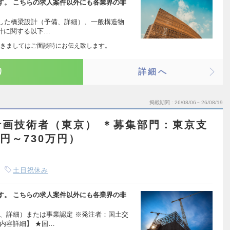
す。 こちらの求人案件以外にも各業界の非
した橋梁設計（予備、詳細）、一般構造物
計に関する以下…
きましてはご面談時にお伝え致します。
り
詳細へ
掲載期間
26/08/06～26/08/19
計画技術者（東京） ＊募集部門：東京支
円～730万円）
土日祝休み
す。 こちらの求人案件以外にも各業界の非
、詳細）または事業認定 ※発注者：国土交
内容詳細】 ★国…