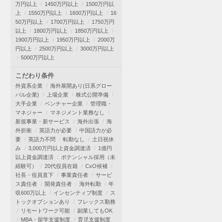
万円以上
1450万円以上
1500万円以
上
1550万円以上
1600万円以上
16
50万円以上
1700万円以上
1750万円
以上
1800万円以上
1850万円以上
1900万円以上
1950万円以上
2000万
円以上
2500万円以上
3000万円以上
5000万円以上
こだわり条件
外資系企業
海外展開あり(日系グロー
バル企業)
上場企業
株式公開準備
大手企業
ベンチャー企業
管理職・
マネジャー
マネジメント業務なし
新規事業・新サービス
海外出張
海
外折衝
英語力が必要
中国語力が必
要
英語力不問
転勤なし
土日祝休
み
3,000万円以上資金調達済
1億円
以上資金調達済
ポテンシャル採用（未
経験可）
20代役員在籍
CxO候補
社長・役員直下
事業責任者
サービ
ス責任者
開発責任者
海外転勤
年
収600万以上
インセンティブ制度
ス
トックオプションあり
フレックス勤務
リモートワーク可能
副業してもOK
MBA・留学支援制度
育児支援制度