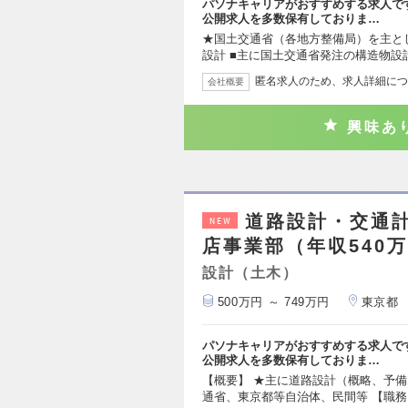
パソナキャリアがおすすめする求人で
公開求人を多数保有しておりま…
★国土交通省（各地方整備局）を主と
設計 ■主に国土交通省発注の構造物設
匿名求人のため、求人詳細につ
会社概要
興味あ
道路設計・交通
NEW
店事業部（年収540万
設計（土木）
500万円 ～ 749万円
東京都
パソナキャリアがおすすめする求人で
公開求人を多数保有しておりま…
【概要】 ★主に道路設計（概略、予備
通省、東京都等自治体、民間等 【職務