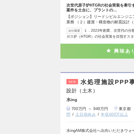
次世代原子炉HTGRの社会実装を牽
案件を土台に、プラントの…
【ポジション】リードシビルエンジニ
業務 （２）建屋・構造物の耐震設計
１．2023年創業、次世代の
会社概要
ガス炉（HTGR）の社会実装を目指すス
興味あ
水処理施設PPP
NEW
設計（土木）
水ing
700万円 ～ 949万円
東京都
問
土日祝休み
年収600万以上
水ingAM株式会社へ出向いただきウ