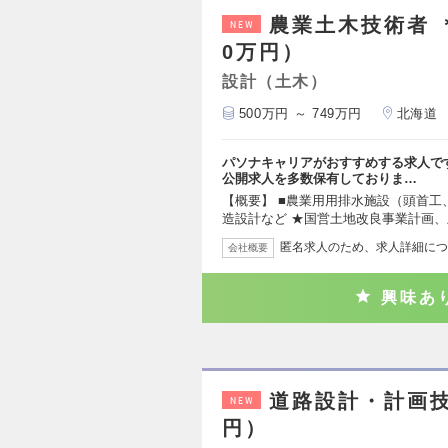
農業土木技術者 
NEW
0万円）
設計（土木）
500万円 ～ 749万円
北海道
パソナキャリアがおすすめする求人で
公開求人を多数保有しておりま…
【概要】 ■農業用用排水施設（頭首
造設計など ★国営土地改良事業計画
匿名求人のため、求人詳細につ
会社概要
興味あ
道路設計・計画技
NEW
円）