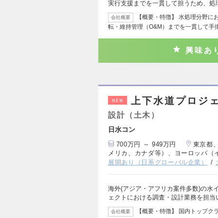
実行支援までを一貫して担うため、処
【概要・特徴】 水処理分野に
会社概要
転・維持管理（O&M）までを一貫して手
興味あ
上下水道プロジ
NEW
設計（土木）
日水コン
700万円 ～ 949万円
東京都
メリカ、カナダ等）、ヨーロッパ（
展開あり（日系グローバル企業）
海外(アジア・アフリカ案件多数)の水
ェクトにおける調査・設計業務を担当
【概要・特徴】 国内トップク
会社概要