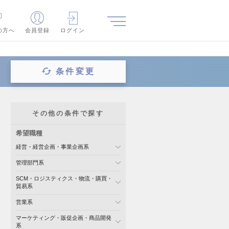
の方へ
会員登録
ログイン
条件変更
その他の条件で探す
希望職種
経営・経営企画・事業企画系
管理部門系
SCM・ロジスティクス・物流・購買・
貿易系
営業系
マーケティング・販促企画・商品開発
系