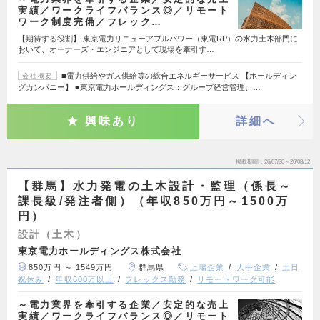
実績／ワークライフバランス◎／リモート
ワーク制度完備／フレック…
【期待する役割】 東京電力リニューアブルパワー（東電RP）の水力土木部門に
おいて、オーナーズ・エンジニアとして現場を牽引す…
■電力供給やガス供給等の総合エネルギーサービス 【ホールディン
会社概要
グカンパニー】 ■東京電力ホールディングス：グループ経営管理、…
興味あり
詳細へ
掲載期間
26/07/30～26/08/12
【群馬】水力発電の土木設計・監理（係長～
課長級/発注者側）（年収850万円～1500万
円）
設計（土木）
東京電力ホールディングス株式会社
850万円 ～ 1549万円
群馬県
上場企業
大手企業
土日
祝休み
年収600万以上
フレックス勤務
リモートワーク可能
～電力業界を牽引する企業／安定的な売上
実績／ワークライフバランス◎／リモート