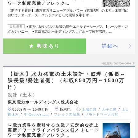
ワーク制度完備／フレック…
【期待する役割】 東京電力リニューアブルパワー（東電RP）の水力土木部門に
おいて、オーナーズ・エンジニアとして現場を牽引す…
■電力供給やガス供給等の総合エネルギーサービス 【ホールディン
会社概要
グカンパニー】 ■東京電力ホールディングス：グループ経営管理、…
興味あり
詳細へ
掲載期間
26/07/30～26/08/12
【栃木】水力発電の土木設計・監理（係長～
課長級/発注者側）（年収850万円～1500万
円）
設計（土木）
東京電力ホールディングス株式会社
850万円 ～ 1549万円
栃木県
上場企業
大手企業
土日
祝休み
年収600万以上
フレックス勤務
リモートワーク可能
～電力業界を牽引する企業／安定的な売上
実績／ワークライフバランス◎／リモート
ワーク制度完備／フレック…