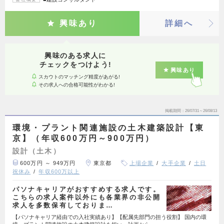
興味あり
詳細へ
興味のある求人に
チェックをつけよう!
興味あり
スカウトのマッチング精度があがる!
その求人への合格可能性がわかる!
掲載期間
26/07/31～26/08/13
環境・プラント関連施設の土木建築設計【東
京】（年収600万円～900万円）
設計（土木）
600万円 ～ 949万円
東京都
上場企業
大手企業
土日
祝休み
年収600万以上
パソナキャリアがおすすめする求人です。
こちらの求人案件以外にも各業界の非公開
求人を多数保有しておりま…
【パソナキャリア経由での入社実績あり】【配属先部門の担う役割】 国内の環