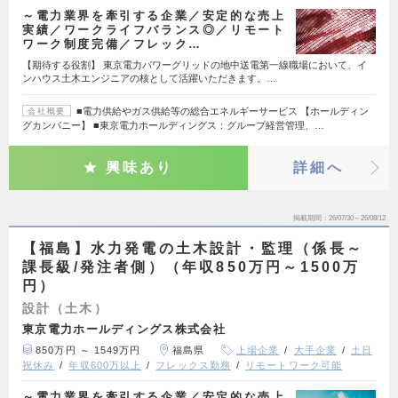
～電力業界を牽引する企業／安定的な売上
実績／ワークライフバランス◎／リモート
ワーク制度完備／フレック…
【期待する役割】 東京電力パワーグリッドの地中送電第一線職場において、イ
ンハウス土木エンジニアの核として活躍いただきます。…
■電力供給やガス供給等の総合エネルギーサービス 【ホールディン
会社概要
グカンパニー】 ■東京電力ホールディングス：グループ経営管理、…
興味あり
詳細へ
掲載期間
26/07/30～26/08/12
【福島】水力発電の土木設計・監理（係長～
課長級/発注者側）（年収850万円～1500万
円）
設計（土木）
東京電力ホールディングス株式会社
850万円 ～ 1549万円
福島県
上場企業
大手企業
土日
祝休み
年収600万以上
フレックス勤務
リモートワーク可能
～電力業界を牽引する企業／安定的な売上