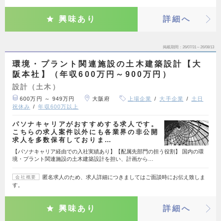
興味あり
詳細へ
掲載期間
26/07/31～26/08/13
環境・プラント関連施設の土木建築設計【大
阪本社】（年収600万円～900万円）
設計（土木）
600万円 ～ 949万円
大阪府
上場企業
大手企業
土日
祝休み
年収600万以上
パソナキャリアがおすすめする求人です。
こちらの求人案件以外にも各業界の非公開
求人を多数保有しておりま…
【パソナキャリア経由での入社実績あり】【配属先部門の担う役割】 国内の環
境・プラント関連施設の土木建築設計を担い、計画から…
匿名求人のため、求人詳細につきましてはご面談時にお伝え致しま
会社概要
す。
興味あり
詳細へ