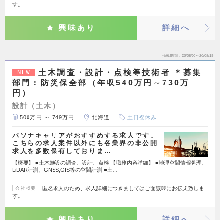
す。
興味あり
詳細へ
掲載期間
26/08/06～26/08/19
土木調査・設計・点検等技術者 ＊募集
NEW
部門：防災保全部（年収540万円～730万
円）
設計（土木）
500万円 ～ 749万円
北海道
土日祝休み
パソナキャリアがおすすめする求人です。
こちらの求人案件以外にも各業界の非公開
求人を多数保有しておりま…
【概要】 ■土木施設の調査、設計、点検 【職務内容詳細】 ■地理空間情報処理、
LiDAR計測、GNSS,GIS等の空間計測 ■土…
匿名求人のため、求人詳細につきましてはご面談時にお伝え致しま
会社概要
す。
興味あり
詳細へ