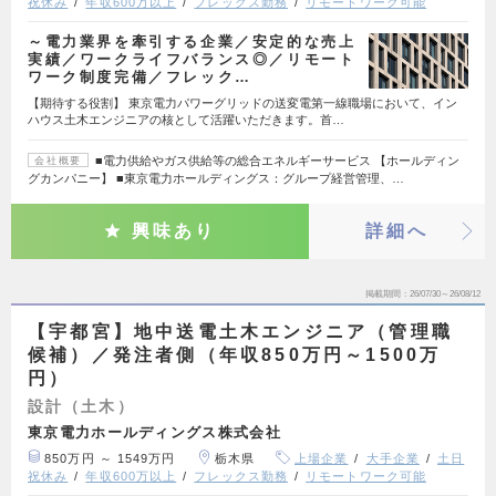
祝休み
年収600万以上
フレックス勤務
リモートワーク可能
～電力業界を牽引する企業／安定的な売上
実績／ワークライフバランス◎／リモート
ワーク制度完備／フレック…
【期待する役割】 東京電力パワーグリッドの送変電第一線職場において、イン
ハウス土木エンジニアの核として活躍いただきます。首…
■電力供給やガス供給等の総合エネルギーサービス 【ホールディン
会社概要
グカンパニー】 ■東京電力ホールディングス：グループ経営管理、…
興味あり
詳細へ
掲載期間
26/07/30～26/08/12
【宇都宮】地中送電土木エンジニア（管理職
候補）／発注者側（年収850万円～1500万
円）
設計（土木）
東京電力ホールディングス株式会社
850万円 ～ 1549万円
栃木県
上場企業
大手企業
土日
祝休み
年収600万以上
フレックス勤務
リモートワーク可能