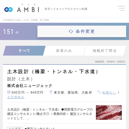
若手ハイキャリアのスカウト転職
土日祝休みの設計（土木）の転職・求人情報
151
条件変更
件
すべて
新着のみ
掲載終了間近
掲載期間
26/08/03～26/08/31
土木設計（橋梁・トンネル・下水道）
設計（土木）
株式会社ニュージェック
500万円 ～ 849万円
東京都、愛知県、大阪府
転勤なし
土日祝休み
土木設計（橋梁・トンネル・下水道）◆関西電力グループの
建設コンサルタント/働き方◎ ＜業務内容＞ 建設コンサルタ
ントとして、…
■建設コンサルタント
会社概要