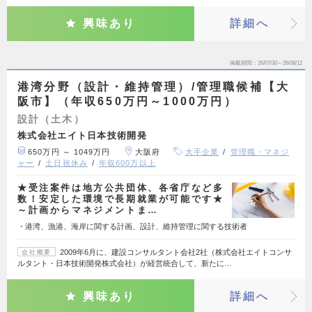
興味あり
詳細へ
掲載期間
26/07/30～26/08/12
港湾分野（設計・維持管理）/管理職候補【大
阪市】（年収650万円～1000万円）
設計（土木）
株式会社エイト日本技術開発
650万円 ～ 1049万円
大阪府
大手企業
管理職・マネジ
ャー
土日祝休み
年収600万以上
★受注案件は地方公共団体、各省庁など多
数！安定した環境で長期就業が可能です★
～計画からマネジメントま…
・港湾、漁港、海岸に関する計画、設計、維持管理に関する技術者
2009年6月に、建設コンサルタント会社2社（株式会社エイトコンサ
会社概要
ルタント・日本技術開発株式会社）が経営統合して、新たに…
興味あり
詳細へ