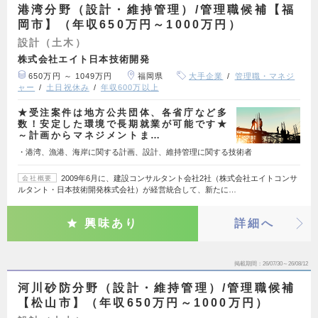
港湾分野（設計・維持管理）/管理職候補【福
岡市】（年収650万円～1000万円）
設計（土木）
株式会社エイト日本技術開発
650万円 ～ 1049万円
福岡県
大手企業
管理職・マネジ
ャー
土日祝休み
年収600万以上
★受注案件は地方公共団体、各省庁など多
数！安定した環境で長期就業が可能です★
～計画からマネジメントま…
・港湾、漁港、海岸に関する計画、設計、維持管理に関する技術者
2009年6月に、建設コンサルタント会社2社（株式会社エイトコンサ
会社概要
ルタント・日本技術開発株式会社）が経営統合して、新たに…
興味あり
詳細へ
掲載期間
26/07/30～26/08/12
河川砂防分野（設計・維持管理）/管理職候補
【松山市】（年収650万円～1000万円）