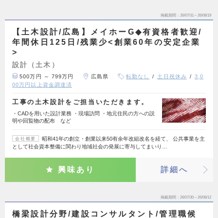
掲載期間
26/07/31～26/08/19
【土木設計/広島】メイホーG◆有資格者歓迎/
年間休日125日/残業少<創業60年の安定企業
>
設計（土木）
500万円 ～ 799万円
広島県
転勤なし
土日祝休み
3,0
00万円以上資金調達済
工事の土木設計をご担当いただきます。
・CADを用いた設計業務 ・現場訪問 ・地元住民の方への説
明や回覧物の配布 など
昭和41年の創立・創業以来50有余年改組改名を経て、 公共事業を主
会社概要
として社会資本整備に関わり地域社会の発展に寄与してまいり…
興味あり
詳細へ
掲載期間
26/07/30～26/08/12
橋梁設計分野/建設コンサルタント/管理職候