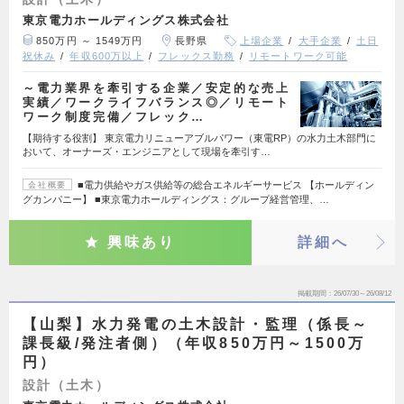
東京電力ホールディングス株式会社
850万円 ～ 1549万円
長野県
上場企業
大手企業
土日
祝休み
年収600万以上
フレックス勤務
リモートワーク可能
～電力業界を牽引する企業／安定的な売上
実績／ワークライフバランス◎／リモート
ワーク制度完備／フレック…
【期待する役割】 東京電力リニューアブルパワー（東電RP）の水力土木部門に
おいて、オーナーズ・エンジニアとして現場を牽引す…
■電力供給やガス供給等の総合エネルギーサービス 【ホールディン
会社概要
グカンパニー】 ■東京電力ホールディングス：グループ経営管理、…
興味あり
詳細へ
掲載期間
26/07/30～26/08/12
【山梨】水力発電の土木設計・監理（係長～
課長級/発注者側）（年収850万円～1500万
円）
設計（土木）