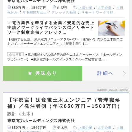
東京電力ホールディングス株式会社
850万円 ～ 1549万円
山梨県
上場企業
大手企業
土日
祝休み
年収600万以上
フレックス勤務
リモートワーク可能
～電力業界を牽引する企業／安定的な売上
実績／ワークライフバランス◎／リモート
ワーク制度完備／フレック…
【期待する役割】 東京電力リニューアブルパワー（東電RP）の水力土木部門に
おいて、オーナーズ・エンジニアとして現場を牽引す…
■電力供給やガス供給等の総合エネルギーサービス 【ホールディン
会社概要
グカンパニー】 ■東京電力ホールディングス：グループ経営管理、…
興味あり
詳細へ
掲載期間
26/07/30～26/08/12
【宇都宮】送変電土木エンジニア（管理職候
補）／発注者側（年収850万円～1500万円）
設計（土木）
東京電力ホールディングス株式会社
850万円 ～ 1549万円
栃木県
上場企業
大手企業
土日