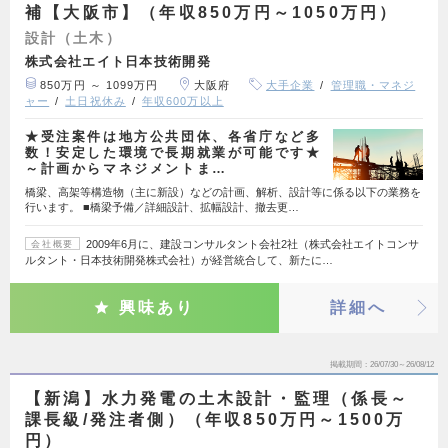
補【大阪市】（年収850万円～1050万円）
設計（土木）
株式会社エイト日本技術開発
850万円 ～ 1099万円
大阪府
大手企業
管理職・マネジ
ャー
土日祝休み
年収600万以上
★受注案件は地方公共団体、各省庁など多
数！安定した環境で長期就業が可能です★
～計画からマネジメントま…
橋梁、高架等構造物（主に新設）などの計画、解析、設計等に係る以下の業務を
行います。 ■橋梁予備／詳細設計、拡幅設計、撤去更…
2009年6月に、建設コンサルタント会社2社（株式会社エイトコンサ
会社概要
ルタント・日本技術開発株式会社）が経営統合して、新たに…
興味あり
詳細へ
掲載期間
26/07/30～26/08/12
【新潟】水力発電の土木設計・監理（係長～
課長級/発注者側）（年収850万円～1500万
円）