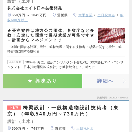
設計（土木）
株式会社エイト日本技術開発
650万円 ～ 1049万円
愛媛県
大手企業
土日祝休み
年
収600万以上
★受注案件は地方公共団体、各省庁など多
数！安定した環境で長期就業が可能です★
～計画からマネジメントま…
・河川に関する計画、設計、維持管理に関する技術者 ・砂防に関する設計、維
持管理に関する技術者
2009年6月に、建設コンサルタント会社2社（株式会社エイトコンサ
会社概要
ルタント・日本技術開発株式会社）が経営統合して、新たに…
興味あり
詳細へ
掲載期間
26/08/06～26/08/19
橋梁設計・一般構造物設計技術者（東
NEW
京）（年収540万円～730万円）
設計（土木）
500万円 ～ 749万円
東京都
土日祝休み