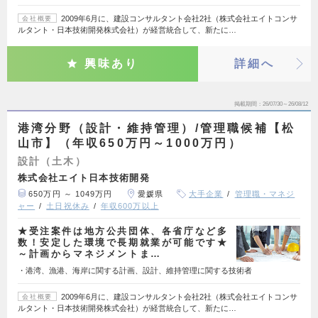
2009年6月に、建設コンサルタント会社2社（株式会社エイトコンサ
会社概要
ルタント・日本技術開発株式会社）が経営統合して、新たに…
興味あり
詳細へ
掲載期間
26/07/30～26/08/12
港湾分野（設計・維持管理）/管理職候補【松
山市】（年収650万円～1000万円）
設計（土木）
株式会社エイト日本技術開発
650万円 ～ 1049万円
愛媛県
大手企業
管理職・マネジ
ャー
土日祝休み
年収600万以上
★受注案件は地方公共団体、各省庁など多
数！安定した環境で長期就業が可能です★
～計画からマネジメントま…
・港湾、漁港、海岸に関する計画、設計、維持管理に関する技術者
2009年6月に、建設コンサルタント会社2社（株式会社エイトコンサ
会社概要
ルタント・日本技術開発株式会社）が経営統合して、新たに…