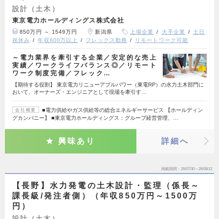
設計（土木）
東京電力ホールディングス株式会社
850万円 ～ 1549万円
新潟県
上場企業
大手企業
土日
祝休み
年収600万以上
フレックス勤務
リモートワーク可能
～電力業界を牽引する企業／安定的な売上
実績／ワークライフバランス◎／リモート
ワーク制度完備／フレック…
【期待する役割】 東京電力リニューアブルパワー（東電RP）の水力土木部門に
おいて、オーナーズ・エンジニアとして現場を牽引す…
■電力供給やガス供給等の総合エネルギーサービス 【ホールディン
会社概要
グカンパニー】 ■東京電力ホールディングス：グループ経営管理、…
興味あり
詳細へ
掲載期間
26/07/30～26/08/12
【長野】水力発電の土木設計・監理（係長～
課長級/発注者側）（年収850万円～1500万
円）
設計（土木）