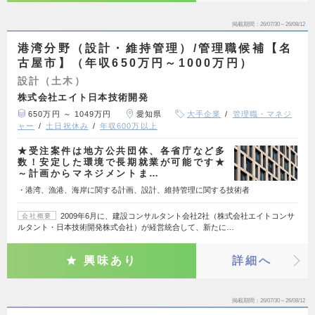
掲載期間
26/07/30～26/08/12
港湾分野（設計・維持管理）/管理職候補【名
古屋市】（年収650万円～1000万円）
設計（土木）
株式会社エイト日本技術開発
650万円 ～ 1049万円
愛知県
大手企業
管理職・マネジ
ャー
土日祝休み
年収600万以上
★受注案件は地方公共団体、各省庁など多
数！安定した環境で長期就業が可能です★
～計画からマネジメントま…
・港湾、漁港、海岸に関する計画、設計、維持管理に関する技術者
2009年6月に、建設コンサルタント会社2社（株式会社エイトコンサ
会社概要
ルタント・日本技術開発株式会社）が経営統合して、新たに…
興味あり
詳細へ
掲載期間
26/07/30～26/08/12