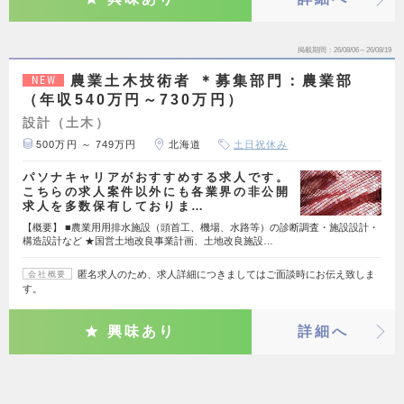
掲載期間
26/08/06～26/08/19
農業土木技術者 ＊募集部門：農業部
NEW
（年収540万円～730万円）
設計（土木）
500万円 ～ 749万円
北海道
土日祝休み
パソナキャリアがおすすめする求人です。
こちらの求人案件以外にも各業界の非公開
求人を多数保有しておりま…
【概要】 ■農業用用排水施設（頭首工、機場、水路等）の診断調査・施設設計・
構造設計など ★国営土地改良事業計画、土地改良施設…
匿名求人のため、求人詳細につきましてはご面談時にお伝え致しま
会社概要
す。
興味あり
詳細へ