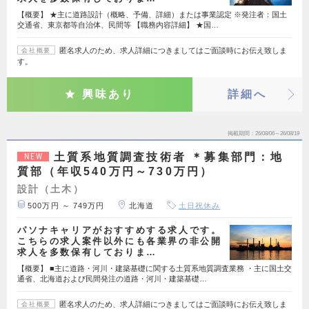
【概要】 ★主に道路設計（概略、予備、詳細）または事業認定 ※発注者：国土
交通省、東京都等自治体、民間等 【職務内容詳細】 ★国…
匿名求人のため、求人詳細につきましてはご面談時にお伝え致しま
会社概要
す。
興味あり
詳細へ
掲載期間
26/08/06～26/08/19
土質系地質調査技術者 ＊募集部門：地
NEW
質部（年収540万円～730万円）
設計（土木）
500万円 ～ 749万円
北海道
土日祝休み
パソナキャリアがおすすめする求人です。
こちらの求人案件以外にも各業界の非公開
求人を多数保有しておりま…
【概要】 ■主に道路・河川・建築基礎に関する土質系地質調査業務 ・主に国土交
通省、北海道および民間発注の道路・河川・建築基礎…
匿名求人のため、求人詳細につきましてはご面談時にお伝え致しま
会社概要