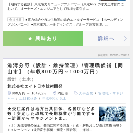
【期待する役割】 東京電力リニューアブルパワー（東電RP）の水力土木部門に
おいて、オーナーズ・エンジニアとして現場を牽引す…
■電力供給やガス供給等の総合エネルギーサービス 【ホールディン
会社概要
グカンパニー】 ■東京電力ホールディングス：グループ経営管理、…
興味あり
詳細へ
掲載期間
26/07/30～26/08/12
港湾分野（設計・維持管理）/管理職候補【岡
山市】（年収800万円～1000万円）
設計（土木）
株式会社エイト日本技術開発
800万円 ～ 1049万円
岡山県
大手企業
管理職・マネジ
ャー
土日祝休み
年収600万以上
★受注案件は地方公共団体、各省庁など多
数！安定した環境で長期就業が可能です★
～計画からマネジメントま…
（１）海域環境の保全、整備に関する調査・計画・解析および設計業務 海域シ
ミュレーション（波浪変形解析・潮流・漂砂等）、海域…