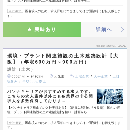
境・プラント関連施設の土木建築設計を担い、計画から…
匿名求人のため、求人詳細につきましてはご面談時にお伝え致しま
会社概要
す。
興味あり
詳細へ
掲載期間
26/07/31～26/08/13
環境・プラント関連施設の土木建築設計【大
阪】（年収600万円～900万円）
設計（土木）
600万円 ～ 949万円
大阪府
上場企業
大手企業
土日
祝休み
年収600万以上
パソナキャリアがおすすめする求人です。
こちらの求人案件以外にも各業界の非公開
求人を多数保有しておりま…
【パソナキャリア経由での入社実績あり】【配属先部門の担う役割】 国内の環
境・プラント関連施設の土木建築設計を担い、計画から…
匿名求人のため、求人詳細につきましてはご面談時にお伝え致しま
会社概要
す。