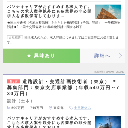
パソナキャリアがおすすめする求人です。
こちらの求人案件以外にも各業界の非公開
求人を多数保有しておりま…
★国土交通省（各地方整備局）を主とした橋梁設計（予備、詳細）、一般構造物
設計 ■主に国土交通省発注の構造物設計に関する以下…
匿名求人のため、求人詳細につきましてはご面談時にお伝え致しま
会社概要
す。
興味あり
詳細へ
掲載期間
26/08/06～26/08/19
道路設計・交通計画技術者（東京） ＊
NEW
募集部門：東京支店事業部（年収540万円～7
30万円）
設計（土木）
500万円 ～ 749万円
東京都
土日祝休み
パソナキャリアがおすすめする求人です。
こちらの求人案件以外にも各業界の非公開
求人を多数保有しておりま…