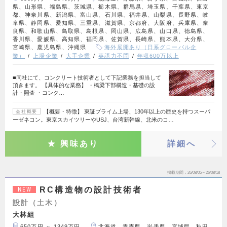
県、山形県、福島県、茨城県、栃木県、群馬県、埼玉県、千葉県、東京
都、神奈川県、新潟県、富山県、石川県、福井県、山梨県、長野県、岐
阜県、静岡県、愛知県、三重県、滋賀県、京都府、大阪府、兵庫県、奈
良県、和歌山県、鳥取県、島根県、岡山県、広島県、山口県、徳島県、
香川県、愛媛県、高知県、福岡県、佐賀県、長崎県、熊本県、大分県、
宮崎県、鹿児島県、沖縄県
海外展開あり（日系グローバル企
業）
上場企業
大手企業
英語力不問
年収600万以上
■同社にて、コンクリート技術者として下記業務を担当して
頂きます。 【具体的な業務】 ・橋梁下部構造・基礎の設
計・照査 ・コンク…
【概要・特徴】 東証プライム上場、130年以上の歴史を持つスーパ
会社概要
ーゼネコン。東京スカイツリーやUSJ、台湾新幹線、北米のコ…
興味あり
詳細へ
掲載期間
26/08/05～26/08/18
RC構造物の設計技術者
NEW
設計（土木）
大林組
650万円 ～ 1349万円
北海道、青森県、岩手県、宮城県、秋田