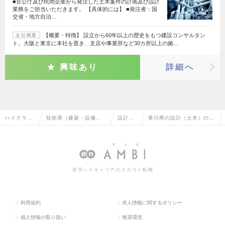
■官公庁及び民間企業から発注した土木案件の計画及び設計
業務をご担当いただきます。 【具体的には】 ■発注者：国
交省・地方自治…
【概要・特徴】 設立から60年以上の歴史をもつ建設コンサルタン
会社概要
ト。大阪と東京に本社を置き、支店や事業所など30カ所以上の拠…
興味あり
詳細へ
ハイクラス
技術系（建築・設備・
設計
香川県の設計（土木）の転
求人TOP
土木・プラント）
（土
職・求人情報一覧
木）
若手ハイキャリアのスカウト転職
利用規約
求人情報に関するポリシー
個人情報の取り扱い
推奨環境