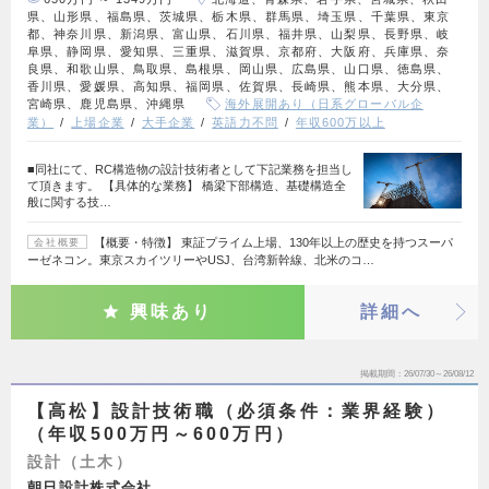
県、山形県、福島県、茨城県、栃木県、群馬県、埼玉県、千葉県、東京
都、神奈川県、新潟県、富山県、石川県、福井県、山梨県、長野県、岐
阜県、静岡県、愛知県、三重県、滋賀県、京都府、大阪府、兵庫県、奈
良県、和歌山県、鳥取県、島根県、岡山県、広島県、山口県、徳島県、
香川県、愛媛県、高知県、福岡県、佐賀県、長崎県、熊本県、大分県、
宮崎県、鹿児島県、沖縄県
海外展開あり（日系グローバル企
業）
上場企業
大手企業
英語力不問
年収600万以上
■同社にて、RC構造物の設計技術者として下記業務を担当し
て頂きます。 【具体的な業務】 橋梁下部構造、基礎構造全
般に関する技…
【概要・特徴】 東証プライム上場、130年以上の歴史を持つスーパ
会社概要
ーゼネコン。東京スカイツリーやUSJ、台湾新幹線、北米のコ…
興味あり
詳細へ
掲載期間
26/07/30～26/08/12
【高松】設計技術職（必須条件：業界経験）
（年収500万円～600万円）
設計（土木）
朝日設計株式会社