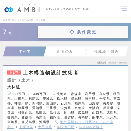
若手ハイキャリアのスカウト転職
香川県の設計（土木）の転職・求人情報
7
条件変更
件
すべて
新着のみ
掲載終了間近
掲載期間
26/08/05～26/08/18
土木構造物設計技術者
NEW
設計（土木）
大林組
650万円 ～ 1349万円
北海道、青森県、岩手県、宮城県、秋田
県、山形県、福島県、茨城県、栃木県、群馬県、埼玉県、千葉県、東京
都、神奈川県、新潟県、富山県、石川県、福井県、山梨県、長野県、岐
阜県、静岡県、愛知県、三重県、滋賀県、京都府、大阪府、兵庫県、奈
良県、和歌山県、鳥取県、島根県、岡山県、広島県、山口県、徳島県、
香川県、愛媛県、高知県、福岡県、佐賀県、長崎県、熊本県、大分県、
宮崎県、鹿児島県、沖縄県
海外展開あり（日系グローバル企
業）
上場企業
大手企業
英語力不問
年収600万以上