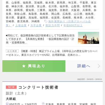
県、山形県、福島県、茨城県、栃木県、群馬県、埼玉県、千葉県、東京
都、神奈川県、新潟県、富山県、石川県、福井県、山梨県、長野県、岐
阜県、静岡県、愛知県、三重県、滋賀県、京都府、大阪府、兵庫県、奈
良県、和歌山県、鳥取県、島根県、岡山県、広島県、山口県、徳島県、
香川県、愛媛県、高知県、福岡県、佐賀県、長崎県、熊本県、大分県、
宮崎県、鹿児島県、沖縄県
海外展開あり（日系グローバル企
業）
上場企業
大手企業
英語力不問
年収600万以上
■同社にて、仮設構造物の設計技術者として下記業務を担当
して頂きます。 【具体的な業務】 ・仮設構造物の設計・計
画 ・近接構造物…
【概要・特徴】 東証プライム上場、130年以上の歴史を持つスーパ
会社概要
ーゼネコン。東京スカイツリーやUSJ、台湾新幹線、北米のコ…
興味あり
詳細へ
掲載期間
26/08/05～26/08/18
コンクリート技術者
NEW
設計（土木）
大林組
650万円 ～ 1349万円
北海道、青森県、岩手県、宮城県、秋田