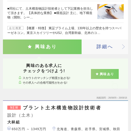
■同社にて、土木構造物設計技術者として下記業務を担当し
て頂きます。 【具体的な業務】 ■構造設計 主に、地下構造
物（開削、シー…
【概要・特徴】 東証プライム上場、130年以上の歴史を持つスーパ
会社概要
ーゼネコン。東京スカイツリーやUSJ、台湾新幹線、北米のコ…
興味あり
詳細へ
興味のある求人に
チェックをつけよう!
興味あり
スカウトのマッチング精度があがる!
その求人への合格可能性がわかる!
掲載期間
26/08/05～26/08/18
プラント土木構造物設計技術者
NEW
設計（土木）
大林組
650万円 ～ 1349万円
北海道、青森県、岩手県、宮城県、秋田