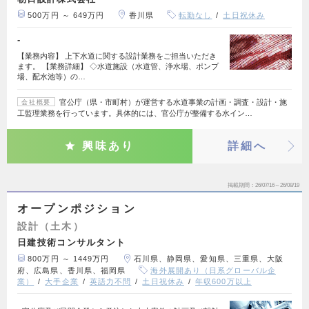
500万円 ～ 649万円
香川県
転勤なし
土日祝休み
-
【業務内容】 上下水道に関する設計業務をご担当いただき
ます。 【業務詳細】 ◇水道施設（水道管、浄水場、ポンプ
場、配水池等）の…
官公庁（県・市町村）が運営する水道事業の計画・調査・設計・施
会社概要
工監理業務を行っています。具体的には、官公庁が整備する水イン…
興味あり
詳細へ
掲載期間
26/07/16～26/08/19
オープンポジション
設計（土木）
日建技術コンサルタント
800万円 ～ 1449万円
石川県、静岡県、愛知県、三重県、大阪
府、広島県、香川県、福岡県
海外展開あり（日系グローバル企
業）
大手企業
英語力不問
土日祝休み
年収600万以上