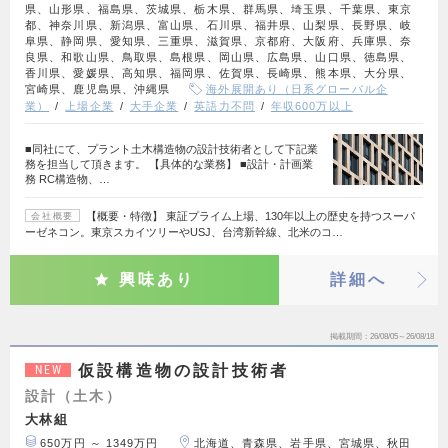
県、山形県、福島県、茨城県、栃木県、群馬県、埼玉県、千葉県、東京
都、神奈川県、新潟県、富山県、石川県、福井県、山梨県、長野県、岐
阜県、静岡県、愛知県、三重県、滋賀県、京都府、大阪府、兵庫県、奈
良県、和歌山県、鳥取県、島根県、岡山県、広島県、山口県、徳島県、
香川県、愛媛県、高知県、福岡県、佐賀県、長崎県、熊本県、大分県、
宮崎県、鹿児島県、沖縄県
海外展開あり（日系グローバル企
業）
上場企業
大手企業
英語力不問
年収600万以上
■同社にて、プラント土木構造物の設計技術者として下記業
務を担当して頂きます。 【具体的な業務】 ■設計・計画業
務 RC構造物、…
【概要・特徴】 東証プライム上場、130年以上の歴史を持つスーパ
会社概要
ーゼネコン。東京スカイツリーやUSJ、台湾新幹線、北米のコ…
興味あり
詳細へ
掲載期間
26/08/05～26/08/18
仮設構造物の設計技術者
NEW
設計（土木）
大林組
650万円 ～ 1349万円
北海道、青森県、岩手県、宮城県、秋田