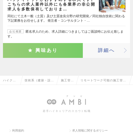
こちらの求人案件以外にも各業界の非公開
求人を多数保有しておりま…
同社にて土木一般（土質）及び土質改良分野の研究開発／同社独自技術に関わる
下記業務をお任せします。 発注者・コンサルタント・…
匿名求人のため、求人詳細につきましてはご面談時にお伝え致しま
会社概要
す。
興味あり
詳細へ
ハイクラ
技術系（建築・設
施工管理
リモートワーク可能の施工管理
ス求人TO
備・土木・プラン
（土木）
（土木）の転職・求人情報一覧
P
ト）
若手ハイキャリアのスカウト転職
利用規約
求人情報に関するポリシー