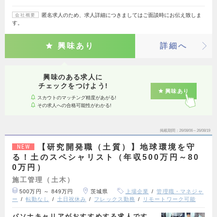
匿名求人のため、求人詳細につきましてはご面談時にお伝え致しま
会社概要
す。
興味あり
詳細へ
興味のある求人に
チェックをつけよう!
興味あり
スカウトのマッチング精度があがる!
その求人への合格可能性がわかる!
掲載期間
26/08/06～26/08/19
【研究開発職（土質）】地球環境を守
NEW
る！土のスペシャリスト（年収500万円～80
0万円）
施工管理（土木）
500万円 ～ 849万円
茨城県
上場企業
管理職・マネジャ
ー
転勤なし
土日祝休み
フレックス勤務
リモートワーク可能
パソナキャリアがおすすめする求人です。