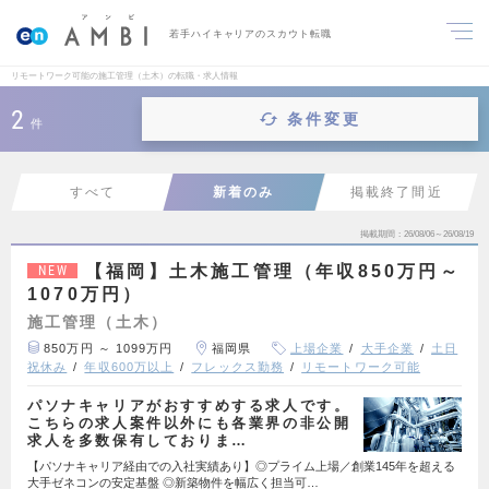
若手ハイキャリアのスカウト転職
リモートワーク可能の施工管理（土木）の転職・求人情報
2
条件変更
件
すべて
新着のみ
掲載終了間近
掲載期間
26/08/06～26/08/19
【福岡】土木施工管理（年収850万円～
NEW
1070万円）
施工管理（土木）
850万円 ～ 1099万円
福岡県
上場企業
大手企業
土日
祝休み
年収600万以上
フレックス勤務
リモートワーク可能
パソナキャリアがおすすめする求人です。
こちらの求人案件以外にも各業界の非公開
求人を多数保有しておりま…
【パソナキャリア経由での入社実績あり】◎プライム上場／創業145年を超える
大手ゼネコンの安定基盤 ◎新築物件を幅広く担当可…