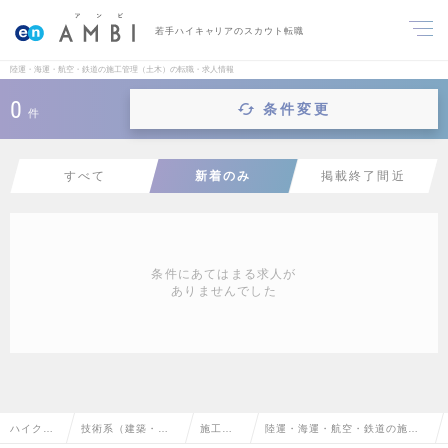
若手ハイキャリアのスカウト転職
陸運・海運・航空・鉄道の施工管理（土木）の転職・求人情報
0
条件変更
件
すべて
新着のみ
掲載終了間近
条件にあてはまる求人が
ありませんでした
ハイクラ
技術系（建築・設
施工管
陸運・海運・航空・鉄道の施工