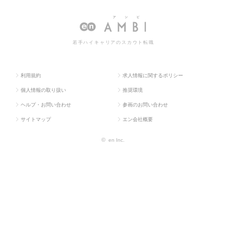
ス求人TO
備・土木・プラン
理（土
管理（土木）の転職・求人情報
P
ト）
木）
一覧
若手ハイキャリアのスカウト転職
利用規約
求人情報に関するポリシー
個人情報の取り扱い
推奨環境
ヘルプ・お問い合わせ
参画のお問い合わせ
サイトマップ
エン会社概要
©
en Inc.