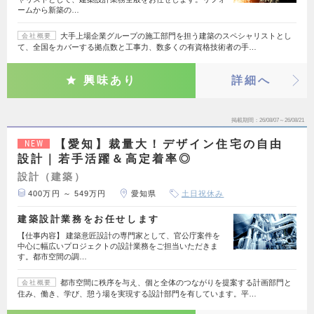
ームから新築の…
大手上場企業グループの施工部門を担う建築のスペシャリストとし
会社概要
て、全国をカバーする拠点数と工事力、数多くの有資格技術者の手…
興味あり
詳細へ
掲載期間
26/08/07～26/08/21
【愛知】裁量大！デザイン住宅の自由
NEW
設計｜若手活躍＆高定着率◎
設計（建築）
400万円 ～ 549万円
愛知県
土日祝休み
建築設計業務をお任せします
【仕事内容】 建築意匠設計の専門家として、官公庁案件を
中心に幅広いプロジェクトの設計業務をご担当いただきま
す。都市空間の調…
都市空間に秩序を与え、個と全体のつながりを提案する計画部門と
会社概要
住み、働き、学び、憩う場を実現する設計部門を有しています。平…