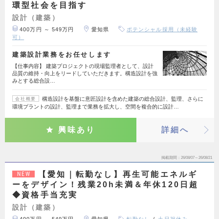
環型社会を目指す
設計（建築）
400万円 ～ 549万円
愛知県
ポテンシャル採用（未経験
可）
建築設計業務をお任せします
【仕事内容】 建築プロジェクトの現場監理者として、設計
品質の維持・向上をリードしていただきます。構造設計を強
みとする総合設…
構造設計を基盤に意匠設計を含めた建築の総合設計、監理、さらに
会社概要
環境プラントの設計、監理まで業務を拡大し、空間を複合的に設計…
興味あり
詳細へ
掲載期間
26/08/07～26/08/21
【愛知｜転勤なし】再生可能エネルギ
NEW
ーをデザイン！残業20h未満＆年休120日超
◆資格手当充実
設計（建築）