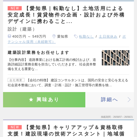
【愛知県｜転勤なし】土地活用による
NEW
安定成長！賃貸物件の企画・設計および外構
デザインに携わること...
設計（建築）
400万円 ～ 549万円
愛知県
転勤なし
土日祝休み
ポ
テンシャル採用（未経験可）
建築設計業務をお任せします
【仕事内容】 道路事業における施工計画の検討および、道
路詳細設計業務全般を担当していただきます。 社会資本整
備を支える重要な…
【会社の特徴】 建設コンサルタントは、国民の安全と安心を支える
会社概要
社会資本整備において、調査・計画・設計・施工管理等の業務を独…
興味あり
詳細へ
掲載期間
26/08/07～26/08/21
【愛知県】キャリアアップ＆資格取得
NEW
支援！建設現場の技術アシスタント｜地域循