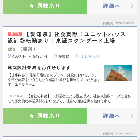
興味あり
詳細へ
掲載期間
26/08/07～26/08/21
【愛知県】社会貢献！ユニットハウス
NEW
設計◎転勤あり｜東証スタンダード上場
設計（建築）
400万円 ～ 549万円
愛知県
土日祝休み
建築設計業務をお任せします
【仕事内容】 化学工場などのプラント施設における、タン
ク類や配管を中心とした設備設計業務を担当していただきま
す。エネルギー…
【会社の特徴】 創業者による設立以来、社会や顧客ニーズに合わ
会社概要
せた多角的な事業展開を行いながら、独自の価値提供を続けて参り…
興味あり
詳細へ
掲載期間
26/08/07～26/08/21