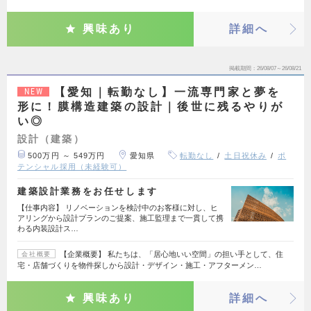
興味あり
詳細へ
掲載期間
26/08/07～26/08/21
【愛知｜転勤なし】一流専門家と夢を
NEW
形に！膜構造建築の設計｜後世に残るやりが
い◎
設計（建築）
500万円 ～ 549万円
愛知県
転勤なし
土日祝休み
ポ
テンシャル採用（未経験可）
建築設計業務をお任せします
【仕事内容】 リノベーションを検討中のお客様に対し、ヒ
アリングから設計プランのご提案、施工監理まで一貫して携
わる内装設計ス…
【企業概要】 私たちは、「居心地いい空間」の担い手として、住
会社概要
宅・店舗づくりを物件探しから設計・デザイン・施工・アフターメン…
興味あり
詳細へ