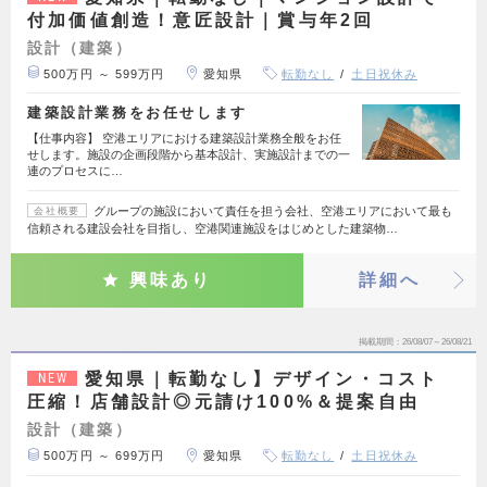
付加価値創造！意匠設計｜賞与年2回
設計（建築）
500万円 ～ 599万円
愛知県
転勤なし
土日祝休み
建築設計業務をお任せします
【仕事内容】 空港エリアにおける建築設計業務全般をお任
せします。施設の企画段階から基本設計、実施設計までの一
連のプロセスに…
グループの施設において責任を担う会社、空港エリアにおいて最も
会社概要
信頼される建設会社を目指し、空港関連施設をはじめとした建築物…
興味あり
詳細へ
掲載期間
26/08/07～26/08/21
愛知県｜転勤なし】デザイン・コスト
NEW
圧縮！店舗設計◎元請け100%＆提案自由
設計（建築）
500万円 ～ 699万円
愛知県
転勤なし
土日祝休み