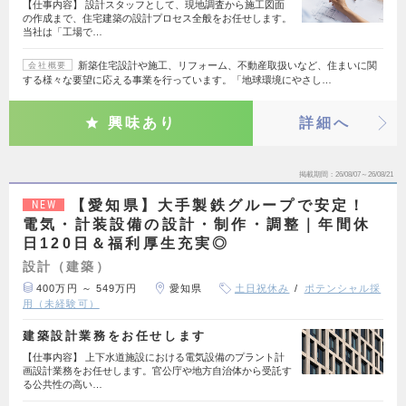
【仕事内容】 設計スタッフとして、現地調査から施工図面
の作成まで、住宅建築の設計プロセス全般をお任せします。
当社は「工場で…
新築住宅設計や施工、リフォーム、不動産取扱いなど、住まいに関
会社概要
する様々な要望に応える事業を行っています。「地球環境にやさし…
興味あり
詳細へ
掲載期間
26/08/07～26/08/21
【愛知県】大手製鉄グループで安定！
NEW
電気・計装設備の設計・制作・調整｜年間休
日120日＆福利厚生充実◎
設計（建築）
400万円 ～ 549万円
愛知県
土日祝休み
ポテンシャル採
用（未経験可）
建築設計業務をお任せします
【仕事内容】 上下水道施設における電気設備のプラント計
画設計業務をお任せします。官公庁や地方自治体から受託す
る公共性の高い…