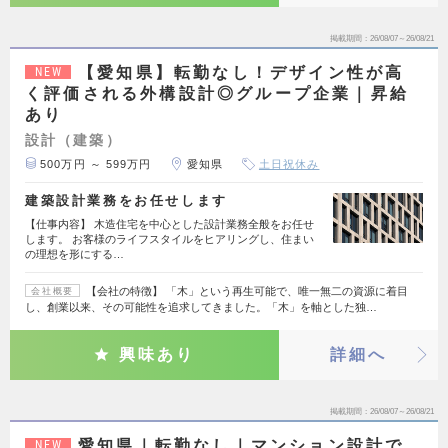
掲載期間
26/08/07～26/08/21
【愛知県】転勤なし！デザイン性が高
NEW
く評価される外構設計◎グループ企業｜昇給
あり
設計（建築）
500万円 ～ 599万円
愛知県
土日祝休み
建築設計業務をお任せします
【仕事内容】 木造住宅を中心とした設計業務全般をお任せ
します。 お客様のライフスタイルをヒアリングし、住まい
の理想を形にする…
【会社の特徴】 「木」という再生可能で、唯一無二の資源に着目
会社概要
し、創業以来、その可能性を追求してきました。「木」を軸とした独…
興味あり
詳細へ
掲載期間
26/08/07～26/08/21
愛知県｜転勤なし｜マンション設計で
NEW