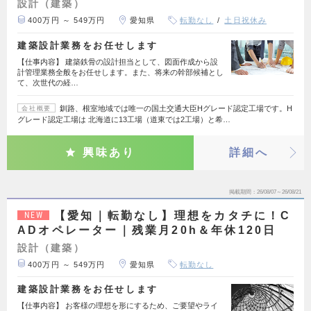
設計（建築）
400万円 ～ 549万円
愛知県
転勤なし
土日祝休み
建築設計業務をお任せします
【仕事内容】 建築鉄骨の設計担当として、図面作成から設
計管理業務全般をお任せします。また、将来の幹部候補とし
て、次世代の経…
釧路、根室地域では唯一の国土交通大臣Hグレード認定工場です。H
会社概要
グレード認定工場は 北海道に13工場（道東では2工場）と希…
興味あり
詳細へ
掲載期間
26/08/07～26/08/21
【愛知｜転勤なし】理想をカタチに！C
NEW
ADオペレーター｜残業月20h＆年休120日
設計（建築）
400万円 ～ 549万円
愛知県
転勤なし
建築設計業務をお任せします
【仕事内容】 お客様の理想を形にするため、ご要望やライ