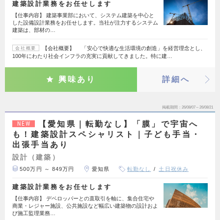
建築設計業務をお任せします
【仕事内容】 建築事業部において、システム建築を中心と
した設備設計業務をお任せします。当社が注力するシステム
建築は、部材の…
【会社概要】 「安心で快適な生活環境の創造」を経営理念とし、
会社概要
100年にわたり社会インフラの充実に貢献してきました。特に建…
興味あり
詳細へ
掲載期間
26/08/07～26/08/21
【愛知県｜転勤なし】「膜」で宇宙へ
NEW
も！建築設計スペシャリスト｜子ども手当・
出張手当あり
設計（建築）
500万円 ～ 849万円
愛知県
転勤なし
土日祝休み
建築設計業務をお任せします
【仕事内容】 デベロッパーとの直取引を軸に、集合住宅や
商業・レジャー施設、公共施設など幅広い建築物の設計およ
び施工監理業務…