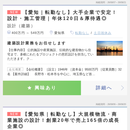
掲載期間
26/08/07～26/08/21
【愛知｜転勤なし】大手企業で安定！
NEW
設計・施工管理｜年休120日＆厚待遇◎
設計（建築）
400万円 ～ 549万円
愛知県
転勤なし
土日祝休み
建築設計業務をお任せします
【仕事内容】 公的施設や産業施設、伝統的な建造物から住
宅まで、多岐にわたるプロジェクトの意匠設計を担当してい
ただきます。ク…
【会社概要】 ［設立］1946年 ［資本金］9500万円 ［従業員数］32
会社概要
名 【案件詳細】 長野市・松本市を中心に、埼玉県など首…
興味あり
詳細へ
掲載期間
26/08/06～26/08/20
【愛知県｜転勤なし】大規模物流・商
NEW
業施設の設計！創業20年で売上165倍の成長
企業◎