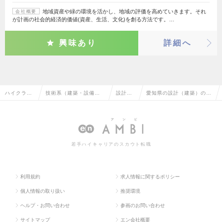
地域資産や緑の環境を活かし、地域の評価を高めていきます。それ
会社概要
が計画の社会的経済的価値(資産、生活、文化)を創る方法です。…
興味あり
詳細へ
ハイクラス
技術系（建築・設備・
設計
愛知県の設計（建築）の転
求人TOP
土木・プラント）
（建
職・求人情報一覧
築）
若手ハイキャリアのスカウト転職
利用規約
求人情報に関するポリシー
個人情報の取り扱い
推奨環境
ヘルプ・お問い合わせ
参画のお問い合わせ
サイトマップ
エン会社概要