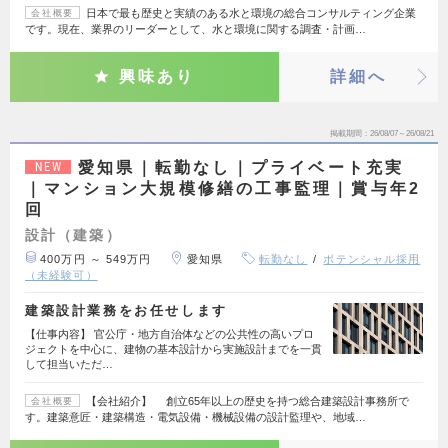
日本で最も歴史と実績のある水と環境の総合コンサルティング企業
会社概要
です。現在、業界のリーダーとして、水と環境に関する調査・計画…
興味あり
詳細へ
掲載期間
26/08/07～26/08/21
愛知県｜転勤なし｜プライベート充実
NEW
｜マンション大規模修繕の工事監理｜賞与年2
回
設計（建築）
400万円 ～ 549万円
愛知県
転勤なし
ポテンシャル採用
（未経験可）
建築設計業務をお任せします
【仕事内容】 官公庁・地方自治体などの公共性の高いプロ
ジェクトを中心に、建物の基本設計から実施設計までを一貫
して担当いただ…
【会社紹介】 創立65年以上の歴史を持つ総合建築設計事務所で
会社概要
す。建築意匠・建築構造・電気設備・機械設備の設計監理や、地域…