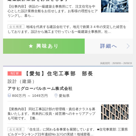
【仕事内容】 併設の一級建築士事務所にて、注文住宅を中
心とした設計業務全般をお任せします。お客様の理想をヒア
リングし、暮ら…
地域を代表する建設会社です。地元で創業３４年の安定した経営を
会社概要
しております。設計から施工まで行っている一級建築士事務所。社…
興味あり
詳細へ
掲載期間
26/08/06～26/08/19
【愛知】住宅工事部 部長
NEW
設計（建築）
アサヒグローバルホーム株式会社
800万円 ～ 1049万円
愛知県
【業務内容】 同社工事設計部の管理職・責任者クラスを募
集いたします。 将来的に役員・経営層へのキャリアアップ
も可能です。 【働…
「住生活」に関わる各事業を展開しています。 ■住宅事業部: 三重県
会社概要
ビルダーランキング21年連続No.1(※)の実績！地域密着…