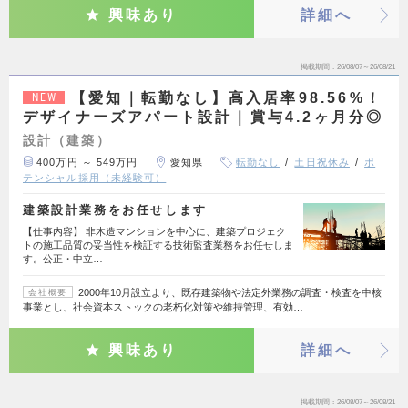
興味あり
詳細へ
掲載期間
26/08/07～26/08/21
【愛知｜転勤なし】高入居率98.56%！
NEW
デザイナーズアパート設計｜賞与4.2ヶ月分◎
設計（建築）
400万円 ～ 549万円
愛知県
転勤なし
土日祝休み
ポ
テンシャル採用（未経験可）
建築設計業務をお任せします
【仕事内容】 非木造マンションを中心に、建築プロジェク
トの施工品質の妥当性を検証する技術監査業務をお任せしま
す。公正・中立…
2000年10月設立より、既存建築物や法定外業務の調査・検査を中核
会社概要
事業とし、社会資本ストックの老朽化対策や維持管理、有効…
興味あり
詳細へ
掲載期間
26/08/07～26/08/21