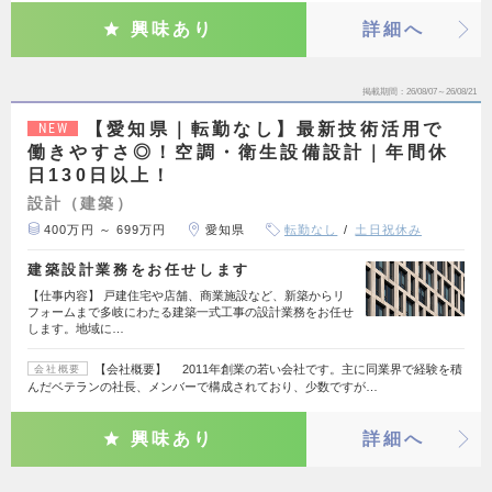
興味あり
詳細へ
掲載期間
26/08/07～26/08/21
【愛知県｜転勤なし】最新技術活用で
NEW
働きやすさ◎！空調・衛生設備設計｜年間休
日130日以上！
設計（建築）
400万円 ～ 699万円
愛知県
転勤なし
土日祝休み
建築設計業務をお任せします
【仕事内容】 戸建住宅や店舗、商業施設など、新築からリ
フォームまで多岐にわたる建築一式工事の設計業務をお任せ
します。地域に…
【会社概要】 2011年創業の若い会社です。主に同業界で経験を積
会社概要
んだベテランの社長、メンバーで構成されており、少数ですが…
興味あり
詳細へ