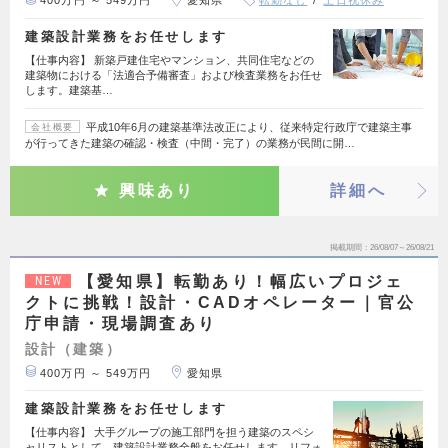
400万円 ～ 549万円
愛知県
転勤なし
土日祝休み
建築設計業務をお任せします
【仕事内容】 新築戸建住宅やマンション、共同住宅などの
建築物における「法適合予備審査」および検査業務をお任せ
します。建築基…
平成10年6月の建築基準法改正により、従来特定行政庁で建築主事
会社概要
が行ってきた建築の確認・検査（中間・完了）の業務が民間に開…
興味あり
詳細へ
掲載期間
26/08/07～26/08/21
【愛知県】転勤あり！幅広いプロジェ
NEW
クトに挑戦！設計・CADオペレーター｜官公
庁申請・現場調査あり
設計（建築）
400万円 ～ 549万円
愛知県
建築設計業務をお任せします
【仕事内容】 大手グループの施工部門を担う建築のスペシ
ャリストとして、建築設計業務全般をお任せします。リフォ