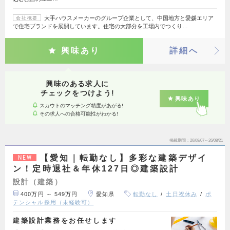
大手ハウスメーカーのグループ企業として、中国地方と愛媛エリア
会社概要
で住宅ブランドを展開しています。住宅の大部分を工場内でつくり…
興味あり
詳細へ
興味のある求人に
チェックをつけよう!
興味あり
スカウトのマッチング精度があがる!
その求人への合格可能性がわかる!
掲載期間
26/08/07～26/08/21
【愛知｜転勤なし】多彩な建築デザイ
NEW
ン！定時退社＆年休127日◎建築設計
設計（建築）
400万円 ～ 549万円
愛知県
転勤なし
土日祝休み
ポ
テンシャル採用（未経験可）
建築設計業務をお任せします