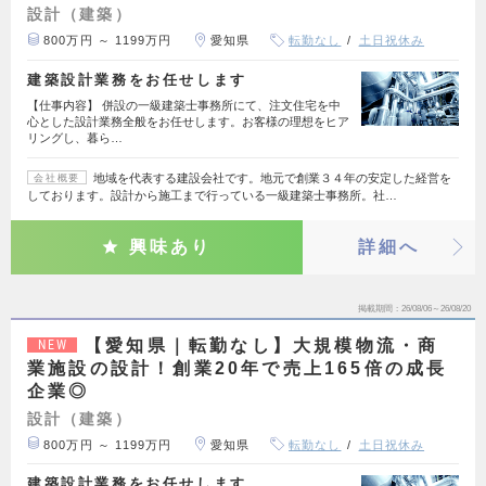
設計（建築）
800万円 ～ 1199万円
愛知県
転勤なし
土日祝休み
建築設計業務をお任せします
【仕事内容】 併設の一級建築士事務所にて、注文住宅を中
心とした設計業務全般をお任せします。お客様の理想をヒア
リングし、暮ら…
地域を代表する建設会社です。地元で創業３４年の安定した経営を
会社概要
しております。設計から施工まで行っている一級建築士事務所。社…
興味あり
詳細へ
掲載期間
26/08/06～26/08/20
【愛知県｜転勤なし】大規模物流・商
NEW
業施設の設計！創業20年で売上165倍の成長
企業◎
設計（建築）
800万円 ～ 1199万円
愛知県
転勤なし
土日祝休み
建築設計業務をお任せします