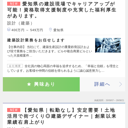
愛知県の建設現場でキャリアアップが
NEW
可能！資格取得支援制度や充実した福利厚生
があります。
設計（建築）
400万円 ～ 549万円
愛知県
建築設計業務をお任せします
【仕事内容】 当社にて、建築生産設計の重量鉄骨設計およ
び現寸業務をご担当いただきます。ビルや複合商業ビルとい
った大規模案件…
全社員の物心両面の幸福を追求するため、「幸福と信頼」を理念と
会社概要
しています。お客様や仲間の信頼を得られるように誠心誠意努力し…
興味あり
詳細へ
掲載期間
26/08/07～26/08/21
【愛知県｜転勤なし】安定需要！土地
NEW
活用で街づくり◎建築デザイナー｜創業以来
業績右肩上がり