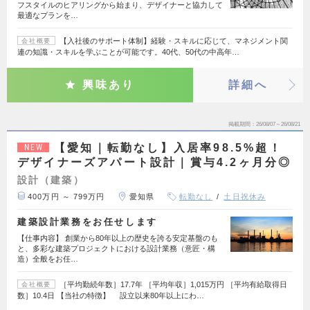
フスタイルのヒアリングから始まり、デザイナーと協力して
最適なプランを…
【入社後のサポート体制】経験・スキルに応じて、マネジメント関
会社概要
連の知識・スキルを学ぶことが可能です。40代、50代の中高年…
興味あり
詳細へ
掲載期間
26/08/07～26/08/21
【愛知｜転勤なし】入居率98.5%超！
NEW
デザイナーズアパート設計｜賞与4.2ヶ月分◎
設計（建築）
400万円 ～ 799万円
愛知県
転勤なし
土日祝休み
建築設計業務をお任せします
【仕事内容】 創業から80年以上の歴史を誇る安定基盤のも
と、多彩な建築プロジェクトにおける設計業務（意匠・構
造）全般をお任…
［平均勤続年数］17.7年 ［平均年収］1,015万円 ［平均有給取得日
会社概要
数］10.4日 【当社の特徴】 設立以来80年以上にわ…