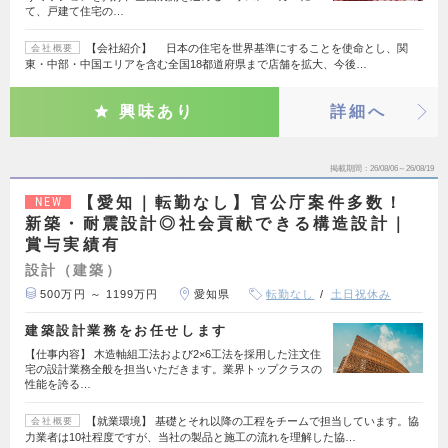
て、戸建て住宅の…
【会社紹介】 日本の住宅を世界基準にすることを使命とし、関
会社概要
東・中部・中国エリアを含む全国18都道府県まで店舗を拡大、今後…
興味あり
詳細へ
掲載期間
26/08/06～26/08/19
【愛知｜転勤なし】官公庁案件多数！
NEW
新築・耐震設計◎社会貢献できる構造設計｜
賞与実績有
設計（建築）
500万円 ～ 1199万円
愛知県
転勤なし
土日祝休み
建築設計業務をお任せします
【仕事内容】 木造軸組工法および2×6工法を採用した注文住
宅の設計業務全般を担当いただきます。業界トップクラスの
性能を誇る…
【就業環境】 基礎とそれ以降の工程をチームで担当しています。協
会社概要
力業者は10社程度ですが、当社の製品と施工の流れを理解した協…