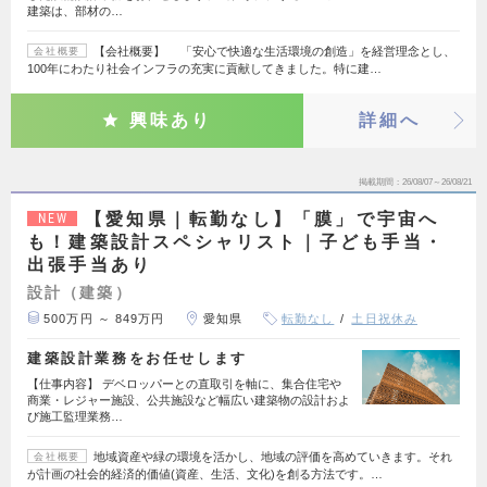
建築は、部材の…
【会社概要】 「安心で快適な生活環境の創造」を経営理念とし、
会社概要
100年にわたり社会インフラの充実に貢献してきました。特に建…
興味あり
詳細へ
掲載期間
26/08/07～26/08/21
【愛知県｜転勤なし】「膜」で宇宙へ
NEW
も！建築設計スペシャリスト｜子ども手当・
出張手当あり
設計（建築）
500万円 ～ 849万円
愛知県
転勤なし
土日祝休み
建築設計業務をお任せします
【仕事内容】 デベロッパーとの直取引を軸に、集合住宅や
商業・レジャー施設、公共施設など幅広い建築物の設計およ
び施工監理業務…
地域資産や緑の環境を活かし、地域の評価を高めていきます。それ
会社概要
が計画の社会的経済的価値(資産、生活、文化)を創る方法です。…