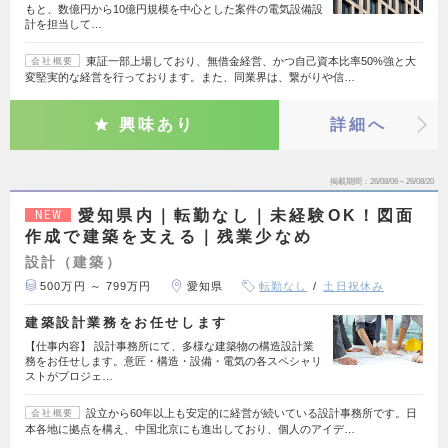
もと、数億円から10億円規模を中心とした案件の電気設備設
計を担当して…
東証一部上場しており、無借金経営、かつ自己資本比率50%強と大
会社概要
変堅実的な経営を行っております。また、同業界は、繋がりや信…
興味あり
詳細へ
掲載期間
26/08/06～26/08/20
愛知県内｜転勤なし｜未経験OK！図面
NEW
作成で建築を支える｜残業少なめ
設計（建築）
500万円 ～ 799万円
愛知県
転勤なし
土日祝休み
建築設計業務をお任せします
【仕事内容】 設計事務所にて、多様な建築物の構造設計業
務をお任せします。意匠・構造・設備・電気の各スペシャリ
ストがプロジェ…
設立から60年以上も安定的に経営が続いている設計事務所です。日
会社概要
本各地に拠点を構え、中国北京にも進出しており、個人のアイデ…