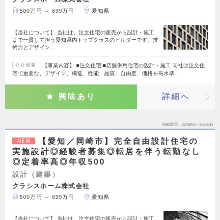
500万円 ～ 699万円
愛知県
【当社について】 当社は、注文住宅の販売から設計・施工
まで一貫して担う愛知県内トップクラスのビルダーです。技
術力とデザイン…
【事業内容】 ■注文住宅 ■店舗併用住宅の設計・施工 同社は注文住
会社概要
宅で重要な、デザイン、構造、性能、品質、自由度、価格を高水準…
興味あり
詳細へ
掲載期間
26/08/06～26/08/19
【愛知／岡崎市】完全自由設計住宅の
NEW
実施設計◎経験者募集◎転居を伴う転勤なし
◎定着率高◎年収500
設計（建築）
クラシスホーム株式会社
500万円 ～ 699万円
愛知県
【当社について】 当社は、注文住宅の販売から設計・施工