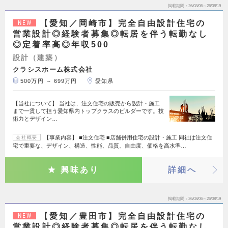
掲載期間
26/08/06～26/08/19
【愛知／岡崎市】完全自由設計住宅の
NEW
営業設計◎経験者募集◎転居を伴う転勤なし
◎定着率高◎年収500
設計（建築）
クラシスホーム株式会社
500万円 ～ 699万円
愛知県
【当社について】 当社は、注文住宅の販売から設計・施工
まで一貫して担う愛知県内トップクラスのビルダーです。技
術力とデザイン…
【事業内容】 ■注文住宅 ■店舗併用住宅の設計・施工 同社は注文住
会社概要
宅で重要な、デザイン、構造、性能、品質、自由度、価格を高水準…
興味あり
詳細へ
掲載期間
26/08/06～26/08/19
【愛知／豊田市】完全自由設計住宅の
NEW
営業設計◎経験者募集◎転居を伴う転勤なし