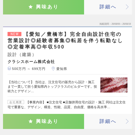
興味あり
詳細へ
掲載期間
26/08/06～26/08/19
【愛知／豊橋市】完全自由設計住宅の
NEW
営業設計◎経験者募集◎転居を伴う転勤なし
◎定着率高◎年収500
設計（建築）
クラシスホーム株式会社
500万円 ～ 699万円
愛知県
【当社について】 当社は、注文住宅の販売から設計・施工
まで一貫して担う愛知県内トップクラスのビルダーです。技
術力とデザイン…
【事業内容】 ■注文住宅 ■店舗併用住宅の設計・施工 同社は注文住
会社概要
宅で重要な、デザイン、構造、性能、品質、自由度、価格を高水準…
興味あり
詳細へ