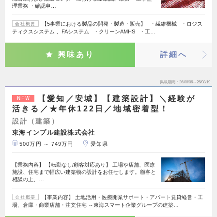
理業務 ・確認申…
【5事業における製品の開発・製造・販売】 ・繊維機械 ・ロジス
会社概要
ティクスシステム 、FAシステム ・クリーンAMHS ・工…
興味あり
詳細へ
掲載期間
26/08/06～26/08/19
【愛知／安城】【建築設計】＼経験が
NEW
活きる／★年休122日／地域密着型！
設計（建築）
東海インプル建設株式会社
500万円 ～ 749万円
愛知県
【業務内容】 【転勤なし/顧客対応あり】 工場や店舗、医療
施設、住宅まで幅広い建築物の設計をお任せします。顧客と
相談の上、…
【事業内容】 土地活用・医療開業サポート・アパート賃貸経営・工
会社概要
場、倉庫・商業店舗・注文住宅 ～東海スマート企業グループの建築…