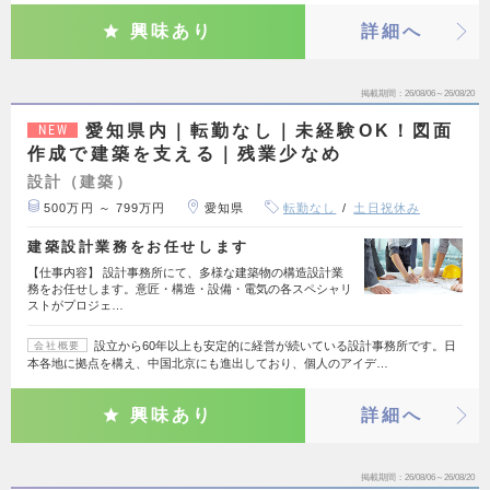
興味あり
詳細へ
掲載期間
26/08/06～26/08/20
愛知県内｜転勤なし｜未経験OK！図面
NEW
作成で建築を支える｜残業少なめ
設計（建築）
500万円 ～ 799万円
愛知県
転勤なし
土日祝休み
建築設計業務をお任せします
【仕事内容】 設計事務所にて、多様な建築物の構造設計業
務をお任せします。意匠・構造・設備・電気の各スペシャリ
ストがプロジェ…
設立から60年以上も安定的に経営が続いている設計事務所です。日
会社概要
本各地に拠点を構え、中国北京にも進出しており、個人のアイデ…
興味あり
詳細へ
掲載期間
26/08/06～26/08/20