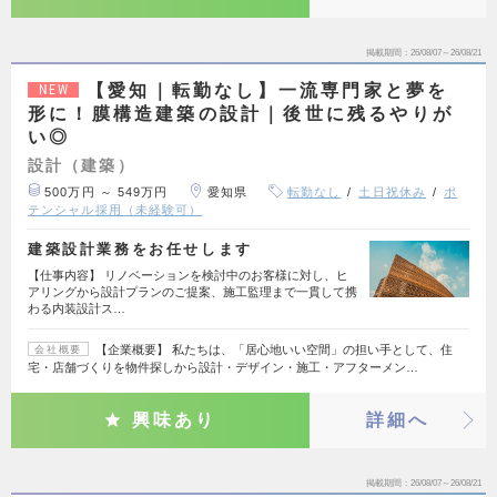
掲載期間
26/08/07～26/08/21
【愛知｜転勤なし】一流専門家と夢を
NEW
形に！膜構造建築の設計｜後世に残るやりが
い◎
設計（建築）
500万円 ～ 549万円
愛知県
転勤なし
土日祝休み
ポ
テンシャル採用（未経験可）
建築設計業務をお任せします
【仕事内容】 リノベーションを検討中のお客様に対し、ヒ
アリングから設計プランのご提案、施工監理まで一貫して携
わる内装設計ス…
【企業概要】 私たちは、「居心地いい空間」の担い手として、住
会社概要
宅・店舗づくりを物件探しから設計・デザイン・施工・アフターメン…
興味あり
詳細へ
掲載期間
26/08/07～26/08/21