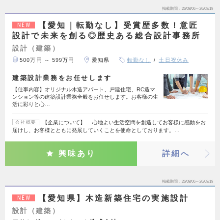
掲載期間
26/08/06～26/08/19
【愛知｜転勤なし】受賞歴多数！意匠
NEW
設計で未来を創る◎歴史ある総合設計事務所
設計（建築）
500万円 ～ 599万円
愛知県
転勤なし
土日祝休み
建築設計業務をお任せします
【仕事内容】オリジナル木造アパート、戸建住宅、RC造マ
ンション等の建築設計業務全般をお任せします。お客様の生
活に彩りと心…
【企業について】 心地よい生活空間を創造してお客様に感動をお
会社概要
届けし、お客様とともに発展していくことを使命としております。…
興味あり
詳細へ
掲載期間
26/08/06～26/08/19
【愛知県】木造新築住宅の実施設計
NEW
設計（建築）