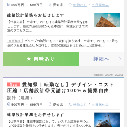
500万円 ～ 599万円
愛知県
転勤なし
土日祝休み
建築設計業務をお任せします
【仕事内容】 空港エリアにおける建築設計業務全般をお任
せします。施設の企画段階から基本設計、実施設計までの一
連のプロセスに…
グループの施設において責任を担う会社、空港エリアにおいて最も
会社概要
信頼される建設会社を目指し、空港関連施設をはじめとした建築物…
興味あり
詳細へ
掲載期間
26/08/07～26/08/21
愛知県｜転勤なし】デザイン・コスト
NEW
圧縮！店舗設計◎元請け100%＆提案自由
設計（建築）
500万円 ～ 699万円
愛知県
転勤なし
土日祝休み
建築設計業務をお任せします
【仕事内容】 建築事業部において、システム建築を中心と
した設備設計業務をお任せします。当社が注力するシステム