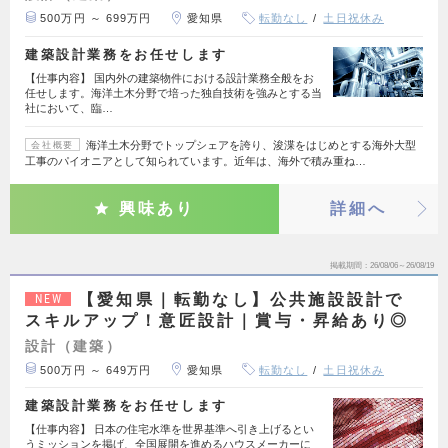
500万円 ～ 699万円
愛知県
転勤なし
土日祝休み
建築設計業務をお任せします
【仕事内容】 国内外の建築物件における設計業務全般をお
任せします。海洋土木分野で培った独自技術を強みとする当
社において、臨…
海洋土木分野でトップシェアを誇り、浚渫をはじめとする海外大型
会社概要
工事のパイオニアとして知られています。近年は、海外で積み重ね…
興味あり
詳細へ
掲載期間
26/08/06～26/08/19
【愛知県｜転勤なし】公共施設設計で
NEW
スキルアップ！意匠設計｜賞与・昇給あり◎
設計（建築）
500万円 ～ 649万円
愛知県
転勤なし
土日祝休み
建築設計業務をお任せします
【仕事内容】 日本の住宅水準を世界基準へ引き上げるとい
うミッションを掲げ、全国展開を進めるハウスメーカーに