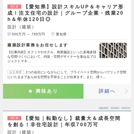
【愛知県】設計スキルUP＆キャリア形
NEW
成！注文住宅の設計｜グループ企業・残業20
h＆年休120日◎
設計（建築）
500万円 ～ 799万円
愛知県
建築設計業務をお任せします
【仕事内容】オフィスやホテル、商業施設といった多種多様
な空間づくりにおいて、内装・空間デザイナーを束ねるプロ
ジェクトマネ…
1つの会社にいながらにして、プライベート空間からパブリック空間
会社概要
にいたるまであらゆる空間を手掛ることが出来ます。また、様々…
興味あり
詳細へ
掲載期間
26/08/06～26/08/19
【愛知｜転勤なし】裁量大＆成長空間
NEW
を創る！非住宅設計｜年収700万可
設計（建築）