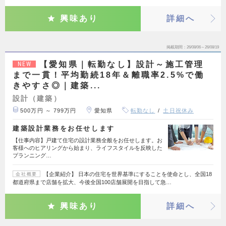
興味あり
詳細へ
掲載期間
26/08/06～26/08/19
【愛知県｜転勤なし】設計～施工管理
NEW
まで一貫！平均勤続18年＆離職率2.5%で働
きやすさ◎｜建築...
設計（建築）
500万円 ～ 799万円
愛知県
転勤なし
土日祝休み
建築設計業務をお任せします
【仕事内容】戸建て住宅の設計業務全般をお任せします。お
客様へのヒアリングから始まり、ライフスタイルを反映した
プランニング…
【企業紹介】 日本の住宅を世界基準にすることを使命とし、全国18
会社概要
都道府県まで店舗を拡大、今後全国100店舗展開を目指して急…
興味あり
詳細へ