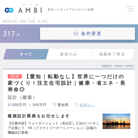
若手ハイキャリアのスカウト転職
愛知県の設計（建築）の転職・求人情報
317
条件変更
件
すべて
新着のみ
掲載終了間近
掲載期間
26/08/06～26/08/20
【愛知｜転勤なし】世界に一つだけの
NEW
家づくり！注文住宅設計｜健康・省エネ・長
寿命◎
設計（建築）
500万円 ～ 549万円
愛知県
転勤なし
建築設計業務をお任せします
【仕事内容】ウォータージェット（高水圧）工法のパイオニ
ア企業にて、FA（ファクトリーオートメーション）設備の
機械設計業務…