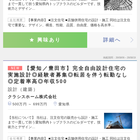
まで一貫して担う愛知県内トップクラスのビルダーです。技
術力とデザイン…
【事業内容】 ■注文住宅 ■店舗併用住宅の設計・施工 同社は注文住
会社概要
宅で重要な、デザイン、構造、性能、品質、自由度、価格を高水準…
興味あり
詳細へ
掲載期間
26/08/06～26/08/19
【愛知／豊田市】完全自由設計住宅の
NEW
実施設計◎経験者募集◎転居を伴う転勤なし
◎定着率高◎年収500
設計（建築）
クラシスホーム株式会社
500万円 ～ 699万円
愛知県
【当社について】 当社は、注文住宅の販売から設計・施工
まで一貫して担う愛知県内トップクラスのビルダーです。技
術力とデザイン…
【事業内容】 ■注文住宅 ■店舗併用住宅の設計・施工 同社は注文住
会社概要