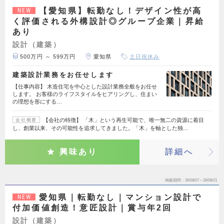
【愛知県】転勤なし！デザイン性が高
NEW
く評価される外構設計◎グループ企業｜昇給
あり
設計（建築）
500万円 ～ 599万円
愛知県
土日祝休み
建築設計業務をお任せします
【仕事内容】 木造住宅を中心とした設計業務全般をお任せ
します。 お客様のライフスタイルをヒアリングし、住まい
の理想を形にする…
【会社の特徴】 「木」という再生可能で、唯一無二の資源に着目
会社概要
し、創業以来、その可能性を追求してきました。「木」を軸とした独…
興味あり
詳細へ
掲載期間
26/08/07～26/08/21
愛知県｜転勤なし｜マンション設計で
NEW
付加価値創造！意匠設計｜賞与年2回
設計（建築）