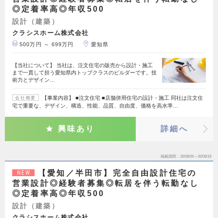
◎定着率高◎年収500
設計（建築）
クラシスホーム株式会社
500万円 ～ 699万円
愛知県
【当社について】 当社は、注文住宅の販売から設計・施工
まで一貫して担う愛知県内トップクラスのビルダーです。技
術力とデザイン…
【事業内容】 ■注文住宅 ■店舗併用住宅の設計・施工 同社は注文住
会社概要
宅で重要な、デザイン、構造、性能、品質、自由度、価格を高水準…
興味あり
詳細へ
掲載期間
26/08/06～26/08/19
【愛知／半田市】完全自由設計住宅の
NEW
営業設計◎経験者募集◎転居を伴う転勤なし
◎定着率高◎年収500
設計（建築）
クラシスホーム株式会社