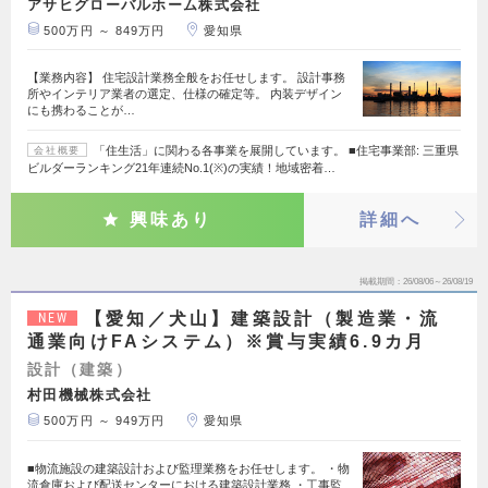
アサヒグローバルホーム株式会社
500万円 ～ 849万円
愛知県
【業務内容】 住宅設計業務全般をお任せします。 設計事務
所やインテリア業者の選定、仕様の確定等。 内装デザイン
にも携わることが…
「住生活」に関わる各事業を展開しています。 ■住宅事業部: 三重県
会社概要
ビルダーランキング21年連続No.1(※)の実績！地域密着…
興味あり
詳細へ
掲載期間
26/08/06～26/08/19
【愛知／犬山】建築設計（製造業・流
NEW
通業向けFAシステム）※賞与実績6.9カ月
設計（建築）
村田機械株式会社
500万円 ～ 949万円
愛知県
■物流施設の建築設計および監理業務をお任せします。 ・物
流倉庫および配送センターにおける建築設計業務 ・工事監