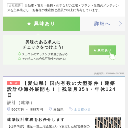
自動車・電力・鉄鋼・化学などの工場・プラント設備のメンテナン
会社概要
スを主事業とし、お客様の生産性と品質の向上に寄与しています。…
興味あり
詳細へ
興味のある求人に
チェックをつけよう!
興味あり
スカウトのマッチング精度があがる!
その求人への合格可能性がわかる!
掲載期間
26/08/06～26/08/19
【愛知県】国内有数の大型案件！建築
NEW
設計◎海外展開も！｜残業月35h・年休124
日
設計（建築）
500万円 ～ 999万円
愛知県
土日祝休み
建築設計業務をお任せします
【仕事内容】 東証一部上場企業という安定した経営基盤の