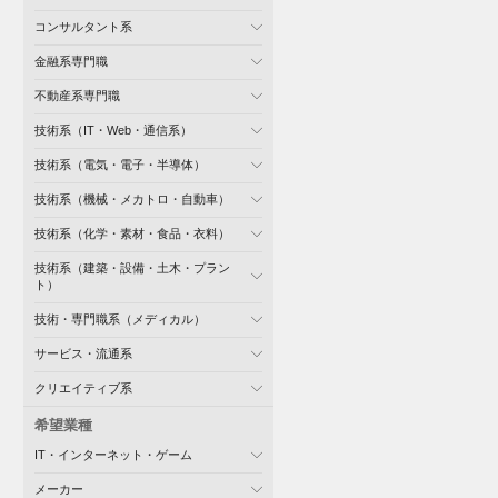
コンサルタント系
金融系専門職
不動産系専門職
技術系（IT・Web・通信系）
技術系（電気・電子・半導体）
技術系（機械・メカトロ・自動車）
技術系（化学・素材・食品・衣料）
技術系（建築・設備・土木・プラン
ト）
技術・専門職系（メディカル）
サービス・流通系
クリエイティブ系
希望業種
IT・インターネット・ゲーム
メーカー