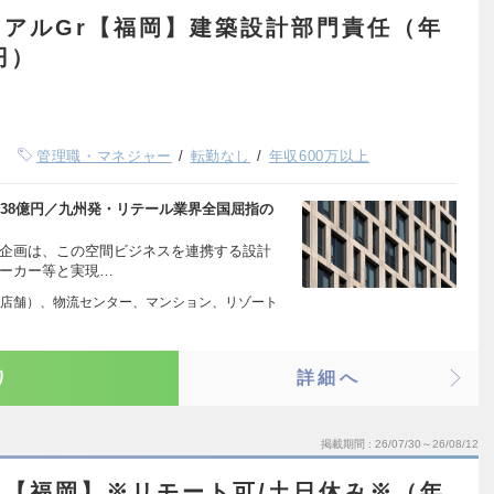
アルGr【福岡】建築設計部門責任（年
円）
管理職・マネジャー
転勤なし
年収600万以上
038億円／九州発・リテール業界全国屈指の
計企画は、この空間ビジネスを連携する設計
メーカー等と実現…
店舗）、物流センター、マンション、リゾート
り
詳細へ
掲載期間
26/07/30～26/08/12
【福岡】※リモート可/土日休み※（年