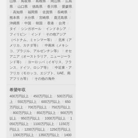
山県
鳥取県
島根県
岡山県
広島
県
山口県
徳島県
香川県
愛媛県
高知県
福岡県
佐賀県
長崎県
熊本県
大分県
宮崎県
鹿児島県
沖縄県
中国
韓国
香港
台湾
タイ
シンガポール
インドネシア
フィリピン
インド
その他アジア
（ベトナム、ミャンマー等）
北米（ア
メリカ、カナダ等）
中南米（メキシ
コ、ブラジル、アルゼンチン等）
オセ
アニア（オーストラリア、ニュージーラ
ンド等）
ヨーロッパ（イギリス、フラ
ンス、ドイツ、ロシア等）
中近東・ア
フリカ（モロッコ、エジプト、UAE、南
アフリカ等）
その他の海外
希望年収
400万円以上
450万円以上
500万円以
上
550万円以上
600万円以上
650
万円以上
700万円以上
750万円以上
800万円以上
850万円以上
900万円
以上
950万円以上
1000万円以上
1
050万円以上
1100万円以上
1150万
円以上
1200万円以上
1250万円以上
1300万円以上
1350万円以上
1400