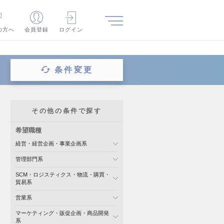
の方へ
会員登録
ログイン
条件変更
その他の条件で探す
希望職種
経営・経営企画・事業企画系
管理部門系
SCM・ロジスティクス・物流・購買・
貿易系
営業系
マーケティング・販促企画・商品開発
系