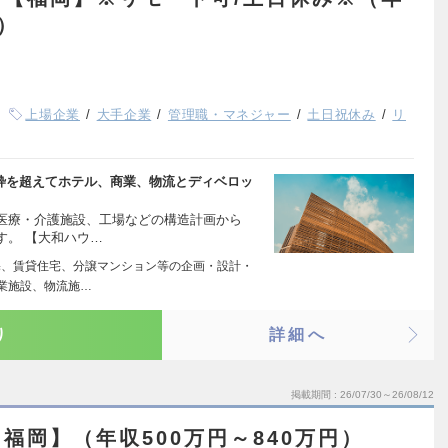
円）
上場企業
大手企業
管理職・マネジャー
土日祝休み
リ
の枠を超えてホテル、商業、物流とディベロッ
医療・介護施設、工場などの構造計画から
す。 【大和ハウ…
住宅、賃貸住宅、分譲マンション等の企画・設計・
商業施設、物流施…
り
詳細へ
掲載期間
26/07/30～26/08/12
福岡】（年収500万円～840万円）