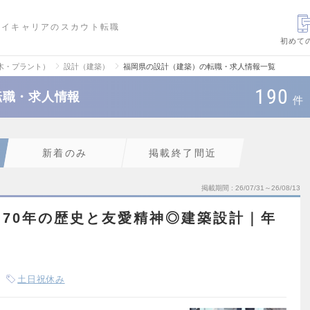
ハイキャリアのスカウト転職
初めて
木・プラント）
設計（建築）
福岡県の設計（建築）の転職・求人情報一覧
190
転職・求人情報
件
新着のみ
掲載終了間近
掲載期間
26/07/31～26/08/13
70年の歴史と友愛精神◎建築設計｜年
土日祝休み