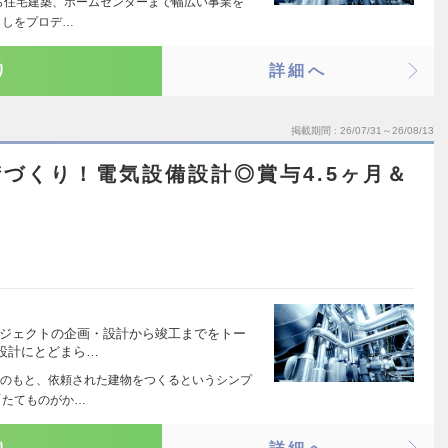
から住宅建築、ホームセンターまで幅広い事業を
らしをプロデ…
り
詳細へ
掲載期間
26/07/31～26/08/13
づくり！電気設備設計◎賞与4.5ヶ月＆
ロジェクトの企画・設計から竣工までをトー
設計にとどまら…
のもと、依頼された建物をつくるというシンプ
「たてものがか…