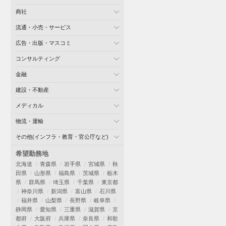
商社
流通・小売・サービス
広告・出版・マスコミ
コンサルティング
金融
建設・不動産
メディカル
物流・運輸
その他(インフラ・教育・官公庁など)
希望勤務地
北海道
青森県
岩手県
宮城県
秋
田県
山形県
福島県
茨城県
栃木
県
群馬県
埼玉県
千葉県
東京都
神奈川県
新潟県
富山県
石川県
福井県
山梨県
長野県
岐阜県
静岡県
愛知県
三重県
滋賀県
京
都府
大阪府
兵庫県
奈良県
和歌