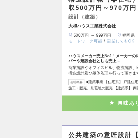
収500万円～970万
設計（建築）
大和ハウス工業株式会社
500万円 ～ 999万円
福岡県
モートワーク可能
副業してもOK
ハウスメーカー売上No1！メーカー
パーや建設会社としも売上…
商業施設やオフィスビル、物流施設、
構造設計及び躯体監理を行って頂きま
■建築事業 【住宅系】 戸建
会社概要
施工・販売、別荘地の販売 【建築系】 
興味あ
公共建築の意匠設計【