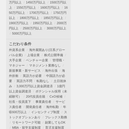
万円以上
1450万円以上
1500万円以
上
1550万円以上
1600万円以上
16
50万円以上
1700万円以上
1750万円
以上
1800万円以上
1850万円以上
1900万円以上
1950万円以上
2000万
円以上
2500万円以上
3000万円以上
5000万円以上
こだわり条件
外資系企業
海外展開あり(日系グロー
バル企業)
上場企業
株式公開準備
大手企業
ベンチャー企業
管理職・
マネジャー
マネジメント業務なし
新規事業・新サービス
海外出張
海
外折衝
英語力が必要
中国語力が必
要
英語力不問
転勤なし
土日祝休
み
3,000万円以上資金調達済
1億円
以上資金調達済
ポテンシャル採用（未
経験可）
20代役員在籍
CxO候補
社長・役員直下
事業責任者
サービ
ス責任者
開発責任者
海外転勤
年
収600万以上
インセンティブ制度
ス
トックオプションあり
フレックス勤務
リモートワーク可能
副業してもOK
MBA・留学支援制度
育児支援制度