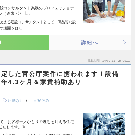
建設コンサルタント業務のプロフェッショナ
ラ（道路・河川…
支える建設コンサルタントとして、高品質な設
での測量をはじ…
り
詳細へ
掲載期間
26/07/31～26/08/13
安定した官公庁案件に携われます！設備
年4.3ヶ月＆家賃補助あり
転勤なし
土日祝休み
して、お客様一人ひとりの理想を叶える住宅
任せします。単…