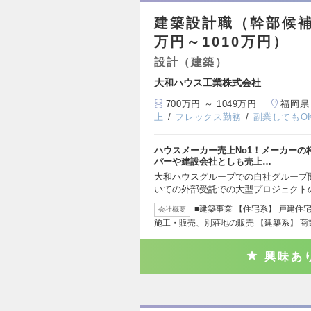
建築設計職（幹部候補
万円～1010万円）
設計（建築）
大和ハウス工業株式会社
700万円 ～ 1049万円
福岡県
上
フレックス勤務
副業してもO
ハウスメーカー売上No1！メーカー
パーや建設会社としも売上…
大和ハウスグループでの自社グループ
いての外部受託での大型プロジェクト
■建築事業 【住宅系】 戸建
会社概要
施工・販売、別荘地の販売 【建築系】 
興味あ