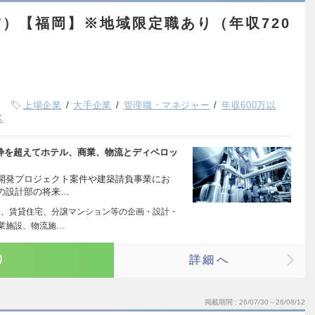
）【福岡】※地域限定職あり（年収720
上場企業
大手企業
管理職・マネジャー
年収600万以
K
の枠を超えてホテル、商業、物流とディベロッ
開発プロジェクト案件や建築請負事業にお
の設計部の将来…
住宅、賃貸住宅、分譲マンション等の企画・設計・
商業施設、物流施…
り
詳細へ
掲載期間
26/07/30～26/08/12