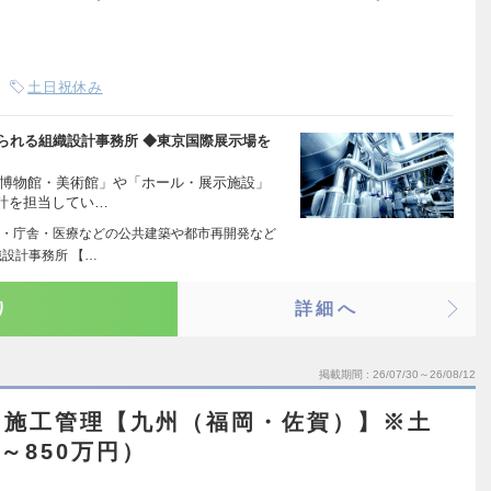
土日祝休み
られる組織設計事務所 ◆東京国際展示場を
「博物館・美術館」や「ホール・展示施設」
計を担当してい…
・庁舎・医療などの公共建築や都市再開発など
設計事務所 【…
り
詳細へ
掲載期間
26/07/30～26/08/12
、施工管理【九州（福岡・佐賀）】※土
～850万円）