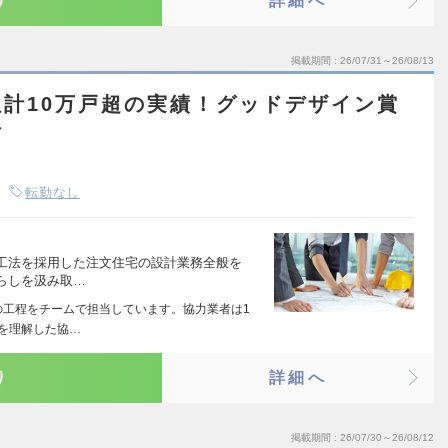
り
詳細へ
掲載期間
26/07/31～26/08/13
計10万戸超の実績！グッドデザイン賞
計
転勤なし
6工法を採用した注文住宅の設計業務全般を
らしを汲み取…
の工程をチームで担当しています。協力業者は1
を理解した協…
り
詳細へ
掲載期間
26/07/30～26/08/12