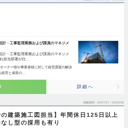
）
設計・工事監理業務および課員のマネジメ
設計・工事監理業務および課員のマネジメ
入れ担当部署が仕…
オーナー様や事業者様に対して経営課題の解決
な経営と成長の…
り
詳細へ
掲載期間
26/07/27～26/08/09
の建築施工図担当】年間休日125日以上
勤なし型の採用も有り