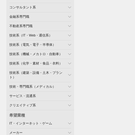
コンサルタント系
金融系専門職
不動産系専門職
技術系（IT・Web・通信系）
技術系（電気・電子・半導体）
技術系（機械・メカトロ・自動車）
技術系（化学・素材・食品・衣料）
技術系（建築・設備・土木・プラン
ト）
技術・専門職系（メディカル）
サービス・流通系
クリエイティブ系
希望業種
IT・インターネット・ゲーム
メーカー