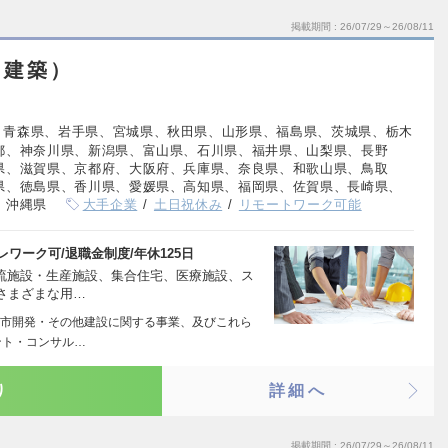
掲載期間
26/07/29～26/08/11
（建築）
、青森県、岩手県、宮城県、秋田県、山形県、福島県、茨城県、栃木
都、神奈川県、新潟県、富山県、石川県、福井県、山梨県、長野
県、滋賀県、京都府、大阪府、兵庫県、奈良県、和歌山県、鳥取
県、徳島県、香川県、愛媛県、高知県、福岡県、佐賀県、長崎県、
、沖縄県
大手企業
土日祝休み
リモートワーク可能
テレワーク可/退職金制度/年休125日
物流施設・生産施設、集合住宅、医療施設、ス
さまざまな用…
市開発・その他建設に関する事業、及びこれら
ント・コンサル…
り
詳細へ
掲載期間
26/07/29～26/08/11