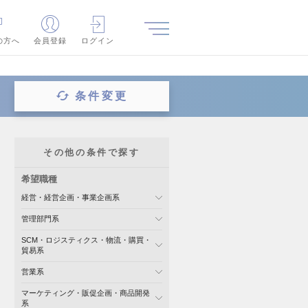
の方へ
会員登録
ログイン
条件変更
その他の条件で探す
希望職種
経営・経営企画・事業企画系
管理部門系
SCM・ロジスティクス・物流・購買・
貿易系
営業系
マーケティング・販促企画・商品開発
系