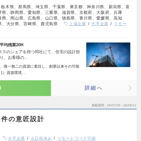
、栃木県、群馬県、埼玉県、千葉県、東京都、神奈川県、新潟県、富
野県、静岡県、愛知県、三重県、滋賀県、京都府、大阪府、兵庫
根県、岡山県、広島県、山口県、徳島県、香川県、愛媛県、高知
県、大分県、宮崎県、鹿児島県
上場企業
大手企業
リモー
平均残業20H
クラスのシェアを持つ同社にて、住宅の設計担
わり、お客様の…
、唯一無二の資源に着目し、創業以来その可能
1）資源環境…
り
詳細へ
掲載期間
26/07/29～26/08/11
物件の意匠設計
大手企業
土日祝休み
リモートワーク可能