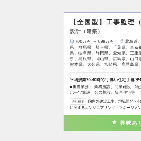
【全国型】工事監理
設計（建築）
700万円 ～ 899万円
北海道
県、群馬県、埼玉県、千葉県、東京
県、岐阜県、静岡県、愛知県、三重
県、島根県、岡山県、広島県、山口
熊本県、大分県、宮崎県、鹿児島県
平均残業30‐40時間/手厚い住宅手当/
■担当業務： 業務施設、商業施設、
ポーツ施設、公共施設、集合住宅等、
国内外建設工事、地域開発・都
会社概要
に関するエンジニアリング・マネージメ
興味あ