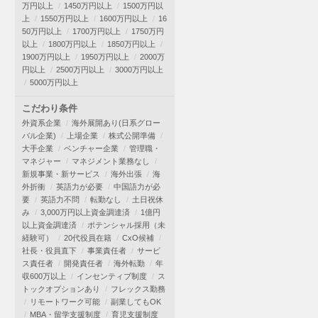
万円以上
1450万円以上
1500万円以
上
1550万円以上
1600万円以上
16
50万円以上
1700万円以上
1750万円
以上
1800万円以上
1850万円以上
1900万円以上
1950万円以上
2000万
円以上
2500万円以上
3000万円以上
5000万円以上
こだわり条件
外資系企業
海外展開あり(日系グロー
バル企業)
上場企業
株式公開準備
大手企業
ベンチャー企業
管理職・
マネジャー
マネジメント業務なし
新規事業・新サービス
海外出張
海
外折衝
英語力が必要
中国語力が必
要
英語力不問
転勤なし
土日祝休
み
3,000万円以上資金調達済
1億円
以上資金調達済
ポテンシャル採用（未
経験可）
20代役員在籍
CxO候補
社長・役員直下
事業責任者
サービ
ス責任者
開発責任者
海外転勤
年
収600万以上
インセンティブ制度
ス
トックオプションあり
フレックス勤務
リモートワーク可能
副業してもOK
MBA・留学支援制度
育児支援制度