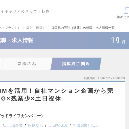
ハイキャリアのスカウト転職
初めて
木・プラント）
設計（建築）
福岡県の設計（建築）の転職・求人情報一覧
19
転職・求人情報
件
新着のみ
掲載終了間近
掲載期間
26/07/27～26/08/09
IMを活用！自社マンション企画から完
G×残業少×土日祝休
グッドライフカンパニー）
上場企業
転勤なし
土日祝休み
年収600万以上