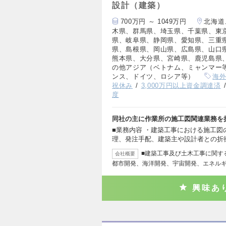
設計（建築）
700万円 ～ 1049万円
北海道
木県、群馬県、埼玉県、千葉県、東
県、岐阜県、静岡県、愛知県、三重
県、島根県、岡山県、広島県、山口
熊本県、大分県、宮崎県、鹿児島県
の他アジア（ベトナム、ミャンマー
ンス、ドイツ、ロシア等）
海
祝休み
3,000万円以上資金調達済
度
同社の主に作業所の施工図関連業務を
■業務内容 ・建築工事における施工
理、発注手配、建築主や設計者との折
■建築工事及び土木工事に関す
会社概要
都市開発、海洋開発、宇宙開発、エネル
興味あ