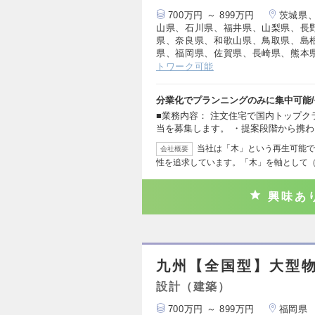
700万円 ～ 899万円
茨城県
山県、石川県、福井県、山梨県、長
県、奈良県、和歌山県、鳥取県、島
県、福岡県、佐賀県、長崎県、熊本
トワーク可能
分業化でプランニングのみに集中可能/
■業務内容： 注文住宅で国内トップ
当を募集します。 ・提案段階から携
当社は「木」という再生可能で
会社概要
性を追求しています。「木」を軸として（
興味あ
九州【全国型】大型
設計（建築）
700万円 ～ 899万円
福岡県