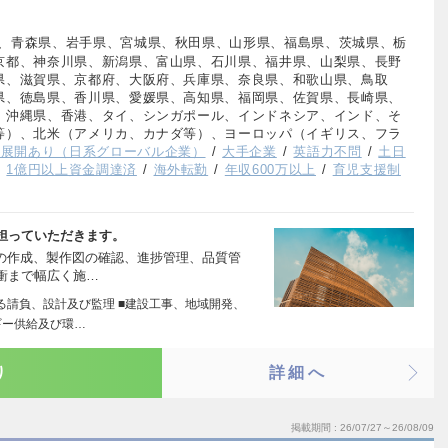
、青森県、岩手県、宮城県、秋田県、山形県、福島県、茨城県、栃
京都、神奈川県、新潟県、富山県、石川県、福井県、山梨県、長野
県、滋賀県、京都府、大阪府、兵庫県、奈良県、和歌山県、鳥取
県、徳島県、香川県、愛媛県、高知県、福岡県、佐賀県、長崎県、
、沖縄県、香港、タイ、シンガポール、インドネシア、インド、そ
等）、北米（アメリカ、カナダ等）、ヨーロッパ（イギリス、フラ
外展開あり（日系グローバル企業）
大手企業
英語力不問
土日
1億円以上資金調達済
海外転勤
年収600万以上
育児支援制
担っていただきます。
図の作成、製作図の確認、進捗管理、品質管
衝まで幅広く施…
る請負、設計及び監理 ■建設工事、地域開発、
ギー供給及び環…
り
詳細へ
掲載期間
26/07/27～26/08/09