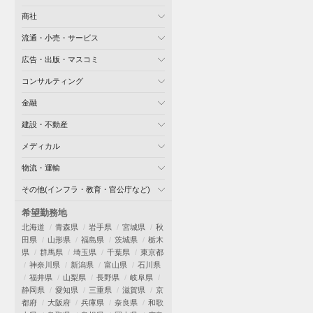
商社
流通・小売・サービス
広告・出版・マスコミ
コンサルティング
金融
建設・不動産
メディカル
物流・運輸
その他(インフラ・教育・官公庁など)
希望勤務地
北海道
青森県
岩手県
宮城県
秋
田県
山形県
福島県
茨城県
栃木
県
群馬県
埼玉県
千葉県
東京都
神奈川県
新潟県
富山県
石川県
福井県
山梨県
長野県
岐阜県
静岡県
愛知県
三重県
滋賀県
京
都府
大阪府
兵庫県
奈良県
和歌