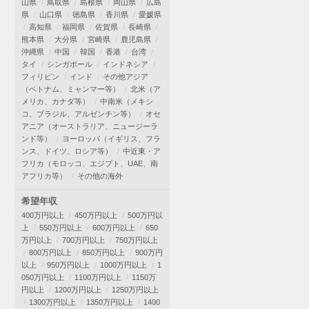
山県
鳥取県
島根県
岡山県
広島
県
山口県
徳島県
香川県
愛媛県
高知県
福岡県
佐賀県
長崎県
熊本県
大分県
宮崎県
鹿児島県
沖縄県
中国
韓国
香港
台湾
タイ
シンガポール
インドネシア
フィリピン
インド
その他アジア
（ベトナム、ミャンマー等）
北米（ア
メリカ、カナダ等）
中南米（メキシ
コ、ブラジル、アルゼンチン等）
オセ
アニア（オーストラリア、ニュージーラ
ンド等）
ヨーロッパ（イギリス、フラ
ンス、ドイツ、ロシア等）
中近東・ア
フリカ（モロッコ、エジプト、UAE、南
アフリカ等）
その他の海外
希望年収
400万円以上
450万円以上
500万円以
上
550万円以上
600万円以上
650
万円以上
700万円以上
750万円以上
800万円以上
850万円以上
900万円
以上
950万円以上
1000万円以上
1
050万円以上
1100万円以上
1150万
円以上
1200万円以上
1250万円以上
1300万円以上
1350万円以上
1400