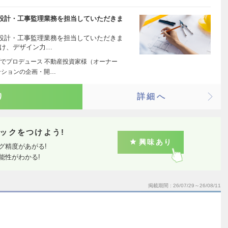
設計・工事監理業務を担当していただきま
設計・工事監理業務を担当していただきま
向け、デザイン力…
でプロデュース 不動産投資家様（オーナー
ンションの企画・開…
り
詳細へ
ックをつけよう!
興味あり
グ精度があがる!
能性がわかる!
掲載期間
26/07/29～26/08/11