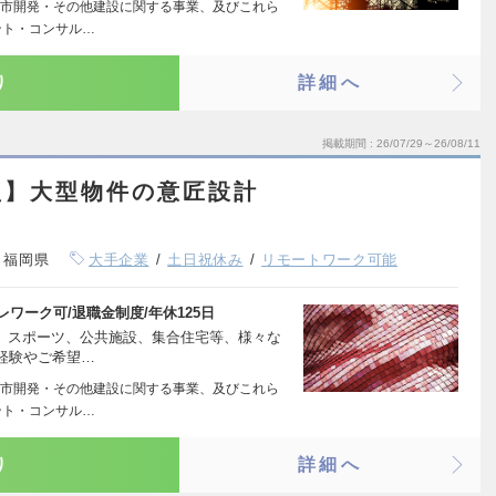
市開発・その他建設に関する事業、及びこれら
ント・コンサル…
り
詳細へ
掲載期間
26/07/29～26/08/11
型】大型物件の意匠設計
、福岡県
大手企業
土日祝休み
リモートワーク可能
テレワーク可/退職金制度/年休125日
療、スポーツ、公共施設、集合住宅等、様々な
経験やご希望…
市開発・その他建設に関する事業、及びこれら
ント・コンサル…
り
詳細へ