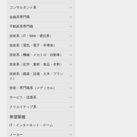
コンサルタント系
金融系専門職
不動産系専門職
技術系（IT・Web・通信系）
技術系（電気・電子・半導体）
技術系（機械・メカトロ・自動車）
技術系（化学・素材・食品・衣料）
技術系（建築・設備・土木・プラン
ト）
技術・専門職系（メディカル）
サービス・流通系
クリエイティブ系
希望業種
IT・インターネット・ゲーム
メーカー