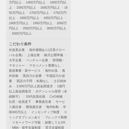
万円以上
1450万円以上
1500万円以
上
1550万円以上
1600万円以上
16
50万円以上
1700万円以上
1750万円
以上
1800万円以上
1850万円以上
1900万円以上
1950万円以上
2000万
円以上
2500万円以上
3000万円以上
5000万円以上
こだわり条件
外資系企業
海外展開あり(日系グロー
バル企業)
上場企業
株式公開準備
大手企業
ベンチャー企業
管理職・
マネジャー
マネジメント業務なし
新規事業・新サービス
海外出張
海
外折衝
英語力が必要
中国語力が必
要
英語力不問
転勤なし
土日祝休
み
3,000万円以上資金調達済
1億円
以上資金調達済
ポテンシャル採用（未
経験可）
20代役員在籍
CxO候補
社長・役員直下
事業責任者
サービ
ス責任者
開発責任者
海外転勤
年
収600万以上
インセンティブ制度
ス
トックオプションあり
フレックス勤務
リモートワーク可能
副業してもOK
MBA・留学支援制度
育児支援制度