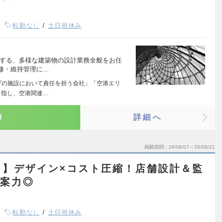
転勤なし
土日祝休み
とする、多様な建築物の設計業務全般をお任
修・維持管理に…
プの施設において責任を担う会社」「空港エリ
目指し、空港関連…
り
詳細へ
掲載期間
26/08/07～26/08/21
し】デザイン×コスト圧縮！店舗設計＆監
提案力◎
転勤なし
土日祝休み