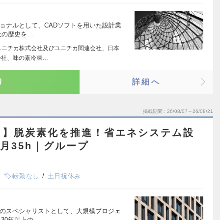
ョナルとして、CADソフトを用いた設計業
上の歴史を…
ユニチカ株式会社及びユニチカ関連会社、日本
会社、味の素冷凍…
り
詳細へ
掲載期間
26/08/07～26/08/21
し】脱炭素化を推進！省エネシステム設
月35h｜グループ
転勤なし
土日祝休み
計のスペシャリストとして、大規模プロジェ
30年以上の…