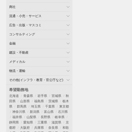
商社
流通・小売・サービス
広告・出版・マスコミ
コンサルティング
金融
建設・不動産
メディカル
物流・運輸
その他(インフラ・教育・官公庁など)
希望勤務地
北海道
青森県
岩手県
宮城県
秋
田県
山形県
福島県
茨城県
栃木
県
群馬県
埼玉県
千葉県
東京都
神奈川県
新潟県
富山県
石川県
福井県
山梨県
長野県
岐阜県
静岡県
愛知県
三重県
滋賀県
京
都府
大阪府
兵庫県
奈良県
和歌