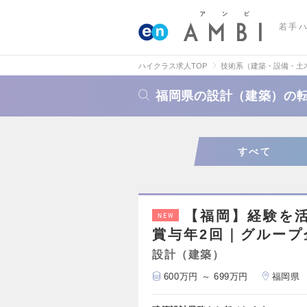
若手
ハイクラス求人TOP
技術系（建築・設備・土
福岡県の設計（建築）の
すべて
【福岡】経験を
NEW
賞与年2回｜グループ
設計（建築）
600万円 ～ 699万円
福岡県