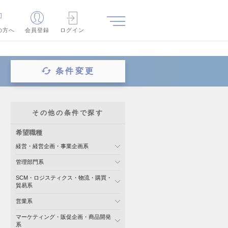
の方へ
会員登録
ログイン
条件変更
その他の条件で探す
希望職種
経営・経営企画・事業企画系
管理部門系
SCM・ロジスティクス・物流・購買・
貿易系
営業系
マーケティング・販促企画・商品開発
系