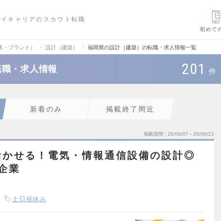
ハイキャリアのスカウト転職
初めて
木・プラント）
設計（建築）
福岡県の設計（建築）の転職・求人情報一覧
201
転職・求人情報
件
新着のみ
掲載終了間近
掲載期間
26/08/07～26/08/21
活かせる！電気・情報通信設備の設計◎
企業
土日祝休み