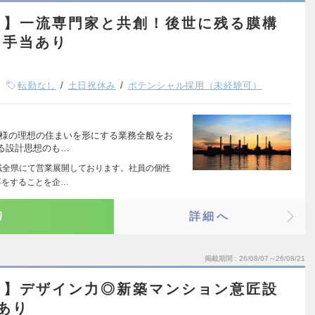
し】一流専門家と共創！後世に残る膜構
も手当あり
転勤なし
土日祝休み
ポテンシャル採用（未経験可）
客様の理想の住まいを形にする業務全般をお
る設計思想のも…
域全県にて営業展開しております。社員の個性
事をすることを企…
り
詳細へ
掲載期間
26/08/07～26/08/21
し】デザイン力◎新築マンション意匠設
あり