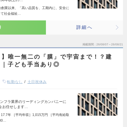
年の創業以来、「高い品質を、工期内に、安全に
じて社会福祉…
り
詳細へ
掲載期間
26/08/07～26/08/21
し】唯一無二の「膜」で宇宙まで！？建
ト｜子ども手当あり◎
転勤なし
土日祝休み
インフラ業界のリーディングカンパニーに
をお任せします…
7.7年 ［平均年収］1,015万円 ［平均有給取
80…