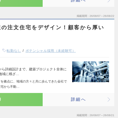
り
詳細へ
掲載期間
26/08/07～26/08/22
想の注文住宅をデザイン！顧客から厚い
転勤なし
ポテンシャル採用（未経験可）
案から詳細設計まで、建築プロジェクト全体に
地域に根ざ…
市を拠点に、地域の方々と共に歩んできた会社で
住宅から不動…
り
詳細へ
掲載期間
26/08/07～26/08/21