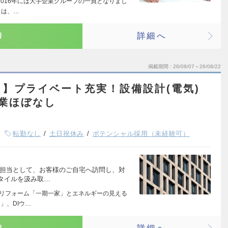
、2016年には大手企業グループの一員となりまし
とは、…
り
詳細へ
掲載期間
26/08/07～26/08/22
】プライベート充実！設備設計(電気)
業ほぼなし
転勤なし
土日祝休み
ポテンシャル採用（未経験可）
計担当として、お客様のご自宅へ訪問し、対
タイルを汲み取…
リフォーム「一期一家」とエネルギーの見える
」、DIウ…