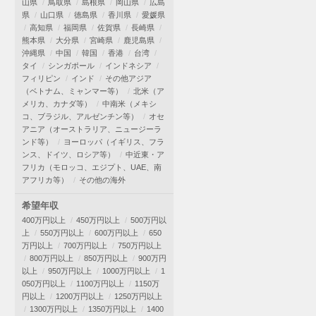
山県
鳥取県
島根県
岡山県
広島
県
山口県
徳島県
香川県
愛媛県
高知県
福岡県
佐賀県
長崎県
熊本県
大分県
宮崎県
鹿児島県
沖縄県
中国
韓国
香港
台湾
タイ
シンガポール
インドネシア
フィリピン
インド
その他アジア
（ベトナム、ミャンマー等）
北米（ア
メリカ、カナダ等）
中南米（メキシ
コ、ブラジル、アルゼンチン等）
オセ
アニア（オーストラリア、ニュージーラ
ンド等）
ヨーロッパ（イギリス、フラ
ンス、ドイツ、ロシア等）
中近東・ア
フリカ（モロッコ、エジプト、UAE、南
アフリカ等）
その他の海外
希望年収
400万円以上
450万円以上
500万円以
上
550万円以上
600万円以上
650
万円以上
700万円以上
750万円以上
800万円以上
850万円以上
900万円
以上
950万円以上
1000万円以上
1
050万円以上
1100万円以上
1150万
円以上
1200万円以上
1250万円以上
1300万円以上
1350万円以上
1400