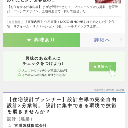
応いただき、お客様の…
【お任せする仕事内容】 まずは設計士として、プランニングから提案、意匠設
計、パッシブデザイン、土地調査まで一貫して担当いた…
【事業内容】 住宅事業：NOZOMI HOMEをはじめとした注文住
会社概要
宅、リフォーム・リノベーション （他、ホールディングス全体…
興味あり
詳細へ
興味のある求人に
チェックをつけよう!
興味あり
スカウトのマッチング精度があがる!
その求人への合格可能性がわかる!
掲載期間
26/07/29～26/08/11
【住宅設計プランナー】設計主導の完全自由
設計×分業制。 設計に集中できる環境で技術
を磨きませんか？
設計（建築）
古川製材株式会社