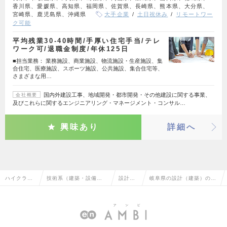
香川県、愛媛県、高知県、福岡県、佐賀県、長崎県、熊本県、大分県、
宮崎県、鹿児島県、沖縄県
大手企業
土日祝休み
リモートワー
ク可能
平均残業30‐40時間/手厚い住宅手当/テレ
ワーク可/退職金制度/年休125日
■担当業務： 業務施設、商業施設、物流施設・生産施設、集
合住宅、医療施設、スポーツ施設、公共施設、集合住宅等、
さまざまな用…
国内外建設工事、地域開発・都市開発・その他建設に関する事業、
会社概要
及びこれらに関するエンジニアリング・マネージメント・コンサル…
興味あり
詳細へ
ハイクラス
技術系（建築・設備・
設計
岐阜県の設計（建築）の転
求人TOP
土木・プラント）
（建
職・求人情報一覧
築）