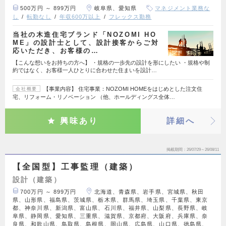
500万円 ～ 899万円
岐阜県、愛知県
マネジメント業務な
し
転勤なし
年収600万以上
フレックス勤務
当社の木造住宅ブランド「NOZOMI HO
ME」の設計士として、設計接客からご対
応いただき、お客様の…
【こんな想いをお持ちの方へ】 ・規格の一歩先の設計を形にしたい ・規格や制
約ではなく、お客様一人ひとりに合わせた住まいを設計…
【事業内容】 住宅事業：NOZOMI HOMEをはじめとした注文住
会社概要
宅、リフォーム・リノベーション （他、ホールディングス全体…
興味あり
詳細へ
掲載期間
26/07/29～26/08/11
【全国型】工事監理（建築）
設計（建築）
700万円 ～ 899万円
北海道、青森県、岩手県、宮城県、秋田
県、山形県、福島県、茨城県、栃木県、群馬県、埼玉県、千葉県、東京
都、神奈川県、新潟県、富山県、石川県、福井県、山梨県、長野県、岐
阜県、静岡県、愛知県、三重県、滋賀県、京都府、大阪府、兵庫県、奈
良県、和歌山県、鳥取県、島根県、岡山県、広島県、山口県、徳島県、