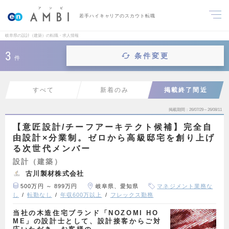
若手ハイキャリアのスカウト転職
岐阜県の設計（建築）の転職・求人情報
3
条件変更
件
すべて
新着のみ
掲載終了間近
掲載期間
26/07/29～26/08/11
【意匠設計/チーフアーキテクト候補】完全自
由設計×分業制。ゼロから高級邸宅を創り上げ
る次世代メンバー
設計（建築）
古川製材株式会社
500万円 ～ 899万円
岐阜県、愛知県
マネジメント業務な
し
転勤なし
年収600万以上
フレックス勤務
当社の木造住宅ブランド「NOZOMI HO
ME」の設計士として、設計接客からご対