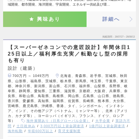
域開発、都市開発、海洋開発、宇宙開発、エネルギー供給及び環…
興味あり
詳細へ
掲載期間
26/07/27～26/08/13
【スーパーゼネコンでの意匠設計】年間休日1
25日以上／福利厚生充実／転勤なし型の採用
も有り
設計（建築）
700万円 ～ 1049万円
北海道、青森県、岩手県、宮城県、秋田
県、山形県、福島県、茨城県、栃木県、群馬県、埼玉県、千葉県、東京
都、神奈川県、新潟県、富山県、石川県、福井県、山梨県、長野県、岐
阜県、静岡県、愛知県、三重県、滋賀県、京都府、大阪府、兵庫県、奈
良県、和歌山県、鳥取県、島根県、岡山県、広島県、山口県、徳島県、
香川県、愛媛県、高知県、福岡県、佐賀県、長崎県、熊本県、大分県、
宮崎県、鹿児島県、沖縄県、香港、タイ、シンガポール、インドネシ
ア、インド、その他アジア（ベトナム、ミャンマー等）、北米（アメリ
カ、カナダ等）、ヨーロッパ（イギリス、フランス、ドイツ、ロシア
等）
海外展開あり（日系グローバル企業）
大手企業
英語力不
問
土日祝休み
3,000万円以上資金調達済
1億円以上資金調達済
海外転勤
年収600万以上
育児支援制度