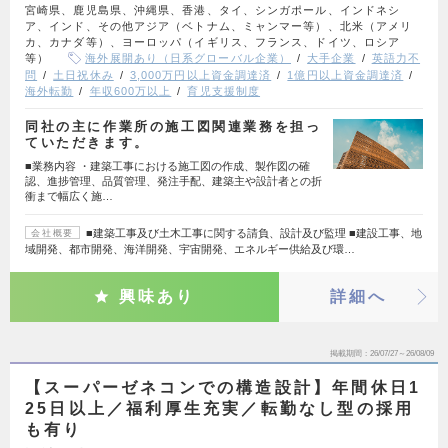
宮崎県、鹿児島県、沖縄県、香港、タイ、シンガポール、インドネシ
ア、インド、その他アジア（ベトナム、ミャンマー等）、北米（アメリ
カ、カナダ等）、ヨーロッパ（イギリス、フランス、ドイツ、ロシア
等）
海外展開あり（日系グローバル企業）
大手企業
英語力不
問
土日祝休み
3,000万円以上資金調達済
1億円以上資金調達済
海外転勤
年収600万以上
育児支援制度
同社の主に作業所の施工図関連業務を担っ
ていただきます。
■業務内容 ・建築工事における施工図の作成、製作図の確
認、進捗管理、品質管理、発注手配、建築主や設計者との折
衝まで幅広く施…
■建築工事及び土木工事に関する請負、設計及び監理 ■建設工事、地
会社概要
域開発、都市開発、海洋開発、宇宙開発、エネルギー供給及び環…
興味あり
詳細へ
掲載期間
26/07/27～26/08/09
【スーパーゼネコンでの構造設計】年間休日1
25日以上／福利厚生充実／転勤なし型の採用
も有り