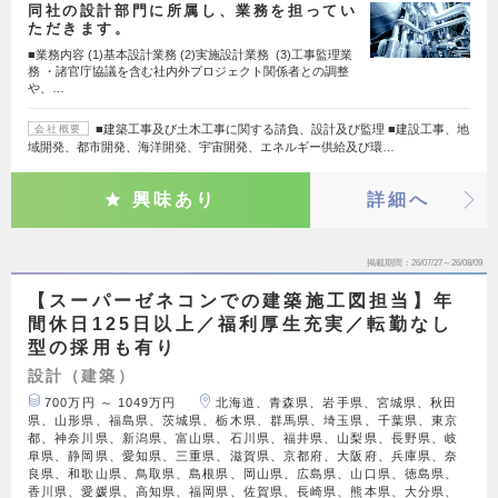
同社の設計部門に所属し、業務を担ってい
ただきます。
■業務内容 (1)基本設計業務 (2)実施設計業務 (3)工事監理業
務 ・諸官庁協議を含む社内外プロジェクト関係者との調整
や、…
■建築工事及び土木工事に関する請負、設計及び監理 ■建設工事、地
会社概要
域開発、都市開発、海洋開発、宇宙開発、エネルギー供給及び環…
興味あり
詳細へ
掲載期間
26/07/27～26/08/09
【スーパーゼネコンでの建築施工図担当】年
間休日125日以上／福利厚生充実／転勤なし
型の採用も有り
設計（建築）
700万円 ～ 1049万円
北海道、青森県、岩手県、宮城県、秋田
県、山形県、福島県、茨城県、栃木県、群馬県、埼玉県、千葉県、東京
都、神奈川県、新潟県、富山県、石川県、福井県、山梨県、長野県、岐
阜県、静岡県、愛知県、三重県、滋賀県、京都府、大阪府、兵庫県、奈
良県、和歌山県、鳥取県、島根県、岡山県、広島県、山口県、徳島県、
香川県、愛媛県、高知県、福岡県、佐賀県、長崎県、熊本県、大分県、