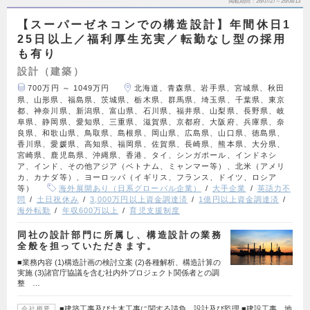
掲載期間
26/07/27～26/08/13
【スーパーゼネコンでの構造設計】年間休日1
25日以上／福利厚生充実／転勤なし型の採用
も有り
設計（建築）
700万円 ～ 1049万円
北海道、青森県、岩手県、宮城県、秋田
県、山形県、福島県、茨城県、栃木県、群馬県、埼玉県、千葉県、東京
都、神奈川県、新潟県、富山県、石川県、福井県、山梨県、長野県、岐
阜県、静岡県、愛知県、三重県、滋賀県、京都府、大阪府、兵庫県、奈
良県、和歌山県、鳥取県、島根県、岡山県、広島県、山口県、徳島県、
香川県、愛媛県、高知県、福岡県、佐賀県、長崎県、熊本県、大分県、
宮崎県、鹿児島県、沖縄県、香港、タイ、シンガポール、インドネシ
ア、インド、その他アジア（ベトナム、ミャンマー等）、北米（アメリ
カ、カナダ等）、ヨーロッパ（イギリス、フランス、ドイツ、ロシア
等）
海外展開あり（日系グローバル企業）
大手企業
英語力不
問
土日祝休み
3,000万円以上資金調達済
1億円以上資金調達済
海外転勤
年収600万以上
育児支援制度
同社の設計部門に所属し、構造設計の業務
全般を担っていただきます。
■業務内容 (1)構造計画の検討立案 (2)各種解析、構造計算の
実施 (3)諸官庁協議を含む社内外プロジェクト関係者との調
整 …
■建築工事及び土木工事に関する請負、設計及び監理 ■建設工事、地
会社概要