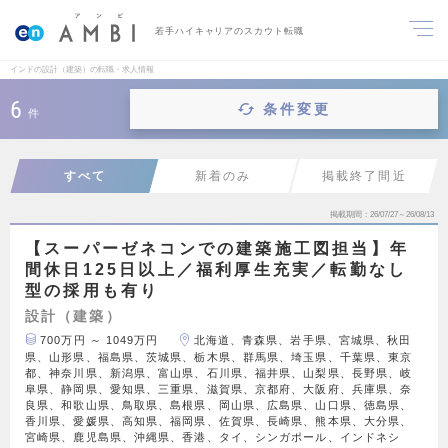
若手ハイキャリアのスカウト転職
インドの設計（建築）の転職・求人情報
6
条件変更
件
すべて
新着のみ
掲載終了間近
掲載期間
26/07/27～26/08/13
【スーパーゼネコンでの建築施工図担当】年
間休日125日以上／福利厚生充実／転勤なし
型の採用も有り
設計（建築）
700万円 ～ 1049万円
北海道、青森県、岩手県、宮城県、秋田
県、山形県、福島県、茨城県、栃木県、群馬県、埼玉県、千葉県、東京
都、神奈川県、新潟県、富山県、石川県、福井県、山梨県、長野県、岐
阜県、静岡県、愛知県、三重県、滋賀県、京都府、大阪府、兵庫県、奈
良県、和歌山県、鳥取県、島根県、岡山県、広島県、山口県、徳島県、
香川県、愛媛県、高知県、福岡県、佐賀県、長崎県、熊本県、大分県、
宮崎県、鹿児島県、沖縄県、香港、タイ、シンガポール、インドネシ