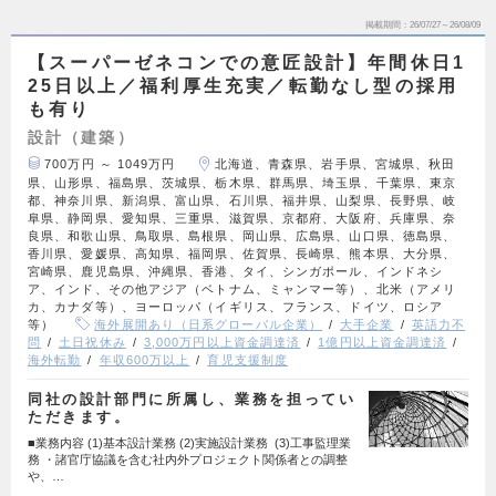
掲載期間
26/07/27～26/08/09
【スーパーゼネコンでの意匠設計】年間休日1
25日以上／福利厚生充実／転勤なし型の採用
も有り
設計（建築）
700万円 ～ 1049万円
北海道、青森県、岩手県、宮城県、秋田
県、山形県、福島県、茨城県、栃木県、群馬県、埼玉県、千葉県、東京
都、神奈川県、新潟県、富山県、石川県、福井県、山梨県、長野県、岐
阜県、静岡県、愛知県、三重県、滋賀県、京都府、大阪府、兵庫県、奈
良県、和歌山県、鳥取県、島根県、岡山県、広島県、山口県、徳島県、
香川県、愛媛県、高知県、福岡県、佐賀県、長崎県、熊本県、大分県、
宮崎県、鹿児島県、沖縄県、香港、タイ、シンガポール、インドネシ
ア、インド、その他アジア（ベトナム、ミャンマー等）、北米（アメリ
カ、カナダ等）、ヨーロッパ（イギリス、フランス、ドイツ、ロシア
等）
海外展開あり（日系グローバル企業）
大手企業
英語力不
問
土日祝休み
3,000万円以上資金調達済
1億円以上資金調達済
海外転勤
年収600万以上
育児支援制度
同社の設計部門に所属し、業務を担ってい
ただきます。
■業務内容 (1)基本設計業務 (2)実施設計業務 (3)工事監理業
務 ・諸官庁協議を含む社内外プロジェクト関係者との調整
や、…