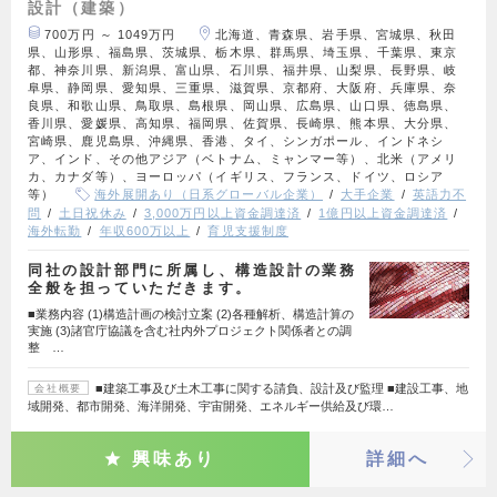
設計（建築）
700万円 ～ 1049万円
北海道、青森県、岩手県、宮城県、秋田
県、山形県、福島県、茨城県、栃木県、群馬県、埼玉県、千葉県、東京
都、神奈川県、新潟県、富山県、石川県、福井県、山梨県、長野県、岐
阜県、静岡県、愛知県、三重県、滋賀県、京都府、大阪府、兵庫県、奈
良県、和歌山県、鳥取県、島根県、岡山県、広島県、山口県、徳島県、
香川県、愛媛県、高知県、福岡県、佐賀県、長崎県、熊本県、大分県、
宮崎県、鹿児島県、沖縄県、香港、タイ、シンガポール、インドネシ
ア、インド、その他アジア（ベトナム、ミャンマー等）、北米（アメリ
カ、カナダ等）、ヨーロッパ（イギリス、フランス、ドイツ、ロシア
等）
海外展開あり（日系グローバル企業）
大手企業
英語力不
問
土日祝休み
3,000万円以上資金調達済
1億円以上資金調達済
海外転勤
年収600万以上
育児支援制度
同社の設計部門に所属し、構造設計の業務
全般を担っていただきます。
■業務内容 (1)構造計画の検討立案 (2)各種解析、構造計算の
実施 (3)諸官庁協議を含む社内外プロジェクト関係者との調
整 …
■建築工事及び土木工事に関する請負、設計及び監理 ■建設工事、地
会社概要
域開発、都市開発、海洋開発、宇宙開発、エネルギー供給及び環…
興味あり
詳細へ