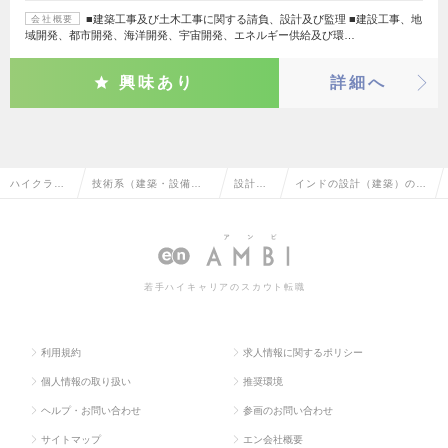
■建築工事及び土木工事に関する請負、設計及び監理 ■建設工事、地
会社概要
域開発、都市開発、海洋開発、宇宙開発、エネルギー供給及び環…
興味あり
詳細へ
ハイクラス
技術系（建築・設備・
設計
インドの設計（建築）の転
求人TOP
土木・プラント）
（建
職・求人情報一覧
築）
若手ハイキャリアのスカウト転職
利用規約
求人情報に関するポリシー
個人情報の取り扱い
推奨環境
ヘルプ・お問い合わせ
参画のお問い合わせ
サイトマップ
エン会社概要