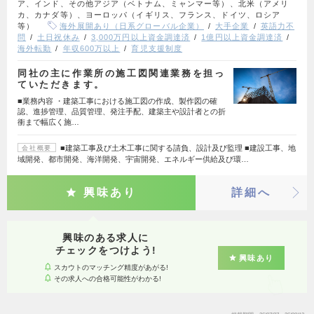
ア、インド、その他アジア（ベトナム、ミャンマー等）、北米（アメリ
カ、カナダ等）、ヨーロッパ（イギリス、フランス、ドイツ、ロシア
等）
海外展開あり（日系グローバル企業）
大手企業
英語力不
問
土日祝休み
3,000万円以上資金調達済
1億円以上資金調達済
海外転勤
年収600万以上
育児支援制度
同社の主に作業所の施工図関連業務を担っ
ていただきます。
■業務内容 ・建築工事における施工図の作成、製作図の確
認、進捗管理、品質管理、発注手配、建築主や設計者との折
衝まで幅広く施…
■建築工事及び土木工事に関する請負、設計及び監理 ■建設工事、地
会社概要
域開発、都市開発、海洋開発、宇宙開発、エネルギー供給及び環…
興味あり
詳細へ
興味のある求人に
チェックをつけよう!
興味あり
スカウトのマッチング精度があがる!
その求人への合格可能性がわかる!