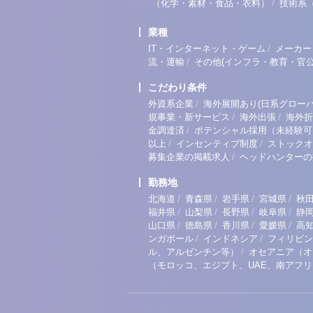
/
（化学・素材・食品・衣料）
技術系
業種
/
IT・インターネット・ゲーム
メーカー
/
流・運輸
その他(インフラ・教育・官公
こだわり条件
/
外資系企業
海外展開あり(日系グローバ
/
/
規事業・新サービス
海外出張
海外折
/
金調達済
ポテンシャル採用（未経験可
/
/
以上
インセンティブ制度
ストックオ
/
募集企業の掲載求人
ヘッドハンターの
勤務地
/
/
/
/
北海道
青森県
岩手県
宮城県
秋
/
/
/
/
福井県
山梨県
長野県
岐阜県
静
/
/
/
/
山口県
徳島県
香川県
愛媛県
高
/
/
ンガポール
インドネシア
フィリピン
/
ル、アルゼンチン等）
オセアニア（オ
（モロッコ、エジプト、UAE、南アフ