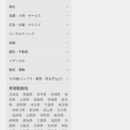
商社
流通・小売・サービス
広告・出版・マスコミ
コンサルティング
金融
建設・不動産
メディカル
物流・運輸
その他(インフラ・教育・官公庁など)
希望勤務地
北海道
青森県
岩手県
宮城県
秋
田県
山形県
福島県
茨城県
栃木
県
群馬県
埼玉県
千葉県
東京都
神奈川県
新潟県
富山県
石川県
福井県
山梨県
長野県
岐阜県
静岡県
愛知県
三重県
滋賀県
京
都府
大阪府
兵庫県
奈良県
和歌