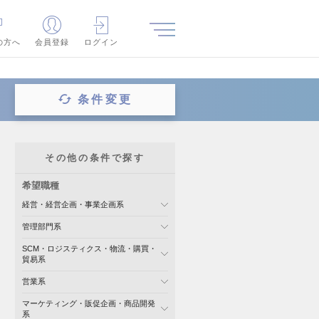
の方へ
会員登録
ログイン
条件変更
その他の条件で探す
希望職種
経営・経営企画・事業企画系
管理部門系
SCM・ロジスティクス・物流・購買・
貿易系
営業系
マーケティング・販促企画・商品開発
系