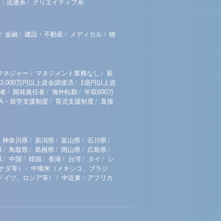
/
・流通系
クリエイティブ系
/
/
/
/
金融
建設・不動産
メディカル
物
/
/
マネジャー
マネジメント業務なし
新
/
3,000万円以上資金調達済
1億円以上資
/
/
/
者
開発責任者
海外転勤
年収600万
/
/
BA・留学支援制度
育児支援制度
直接
/
/
/
/
神奈川県
新潟県
富山県
石川県
/
/
/
/
/
県
鳥取県
島根県
岡山県
広島県
/
/
/
/
/
/
県
中国
韓国
香港
台湾
タイ
シ
/
ナダ等）
中南米（メキシコ、ブラジ
/
ドイツ、ロシア等）
中近東・アフリカ