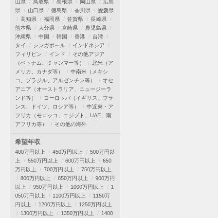
山県
鳥取県
島根県
岡山県
広島
県
山口県
徳島県
香川県
愛媛県
高知県
福岡県
佐賀県
長崎県
熊本県
大分県
宮崎県
鹿児島県
沖縄県
中国
韓国
香港
台湾
タイ
シンガポール
インドネシア
フィリピン
インド
その他アジア
（ベトナム、ミャンマー等）
北米（ア
メリカ、カナダ等）
中南米（メキシ
コ、ブラジル、アルゼンチン等）
オセ
アニア（オーストラリア、ニュージーラ
ンド等）
ヨーロッパ（イギリス、フラ
ンス、ドイツ、ロシア等）
中近東・ア
フリカ（モロッコ、エジプト、UAE、南
アフリカ等）
その他の海外
希望年収
400万円以上
450万円以上
500万円以
上
550万円以上
600万円以上
650
万円以上
700万円以上
750万円以上
800万円以上
850万円以上
900万円
以上
950万円以上
1000万円以上
1
050万円以上
1100万円以上
1150万
円以上
1200万円以上
1250万円以上
1300万円以上
1350万円以上
1400