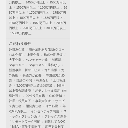
万円以上
1450万円以上
1500万円以
上
1550万円以上
1600万円以上
16
50万円以上
1700万円以上
1750万円
以上
1800万円以上
1850万円以上
1900万円以上
1950万円以上
2000万
円以上
2500万円以上
3000万円以上
5000万円以上
こだわり条件
外資系企業
海外展開あり(日系グロー
バル企業)
上場企業
株式公開準備
大手企業
ベンチャー企業
管理職・
マネジャー
マネジメント業務なし
新規事業・新サービス
海外出張
海
外折衝
英語力が必要
中国語力が必
要
英語力不問
転勤なし
土日祝休
み
3,000万円以上資金調達済
1億円
以上資金調達済
ポテンシャル採用（未
経験可）
20代役員在籍
CxO候補
社長・役員直下
事業責任者
サービ
ス責任者
開発責任者
海外転勤
年
収600万以上
インセンティブ制度
ス
トックオプションあり
フレックス勤務
リモートワーク可能
副業してもOK
MBA・留学支援制度
育児支援制度