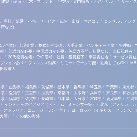
/
/
（建築・設備・土木・プラント）
技術・専門職系（メディカル）
サービス
/
/
/
/
商社
流通・小売・サービス
広告・出版・マスコミ
コンサルティング
庁など)
/
/
/
/
/
ル企業)
上場企業
株式公開準備
大手企業
ベンチャー企業
管理職・
/
/
/
/
/
/
衝
英語力が必要
中国語力が必要
英語力不問
転勤なし
土日祝休み
/
/
/
/
/
）
20代役員在籍
CxO候補
社長・役員直下
事業責任者
サービス責任
/
/
/
/
プションあり
フレックス勤務
リモートワーク可能
副業してもOK
M
掲載求人
/
/
/
/
/
/
/
/
/
田県
山形県
福島県
茨城県
栃木県
群馬県
埼玉県
千葉県
東京都
/
/
/
/
/
/
/
/
岡県
愛知県
三重県
滋賀県
京都府
大阪府
兵庫県
奈良県
和歌山
/
/
/
/
/
/
/
/
知県
福岡県
佐賀県
長崎県
熊本県
大分県
宮崎県
鹿児島県
沖縄
/
/
/
インド
その他アジア（ベトナム、ミャンマー等）
北米（アメリカ、カ
/
ーストラリア、ニュージーランド等）
ヨーロッパ（イギリス、フランス、
/
リカ等）
その他の海外