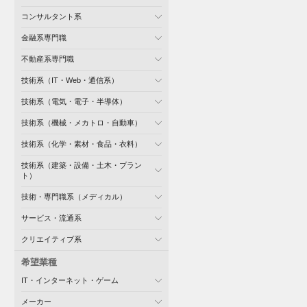
コンサルタント系
金融系専門職
不動産系専門職
技術系（IT・Web・通信系）
技術系（電気・電子・半導体）
技術系（機械・メカトロ・自動車）
技術系（化学・素材・食品・衣料）
技術系（建築・設備・土木・プラン
ト）
技術・専門職系（メディカル）
サービス・流通系
クリエイティブ系
希望業種
IT・インターネット・ゲーム
メーカー