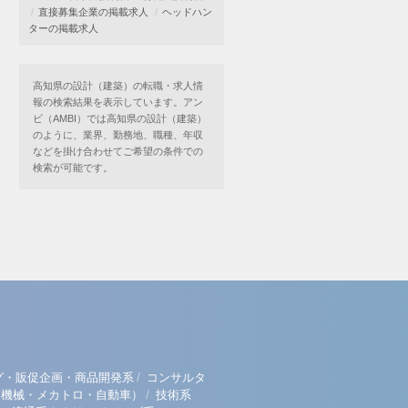
直接募集企業の掲載求人
ヘッドハン
ターの掲載求人
高知県の設計（建築）の転職・求人情
報の検索結果を表示しています。アン
ビ（AMBI）では高知県の設計（建築）
のように、業界、勤務地、職種、年収
などを掛け合わせてご希望の条件での
検索が可能です。
/
グ・販促企画・商品開発系
コンサルタ
/
（機械・メカトロ・自動車）
技術系