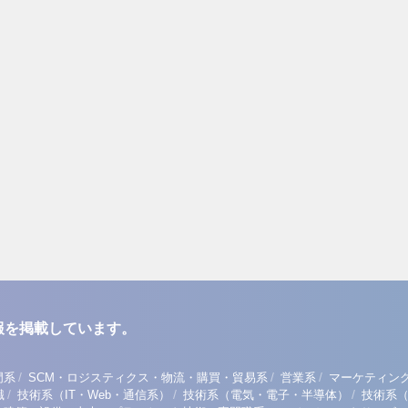
報を掲載しています。
/
/
/
門系
SCM・ロジスティクス・物流・購買・貿易系
営業系
マーケティン
/
/
/
職
技術系（IT・Web・通信系）
技術系（電気・電子・半導体）
技術系