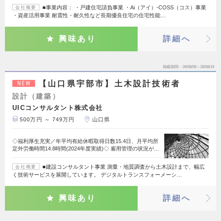
■事業内容： ・戸建住宅請負事業 ・Ai（アイ）-COSS（コス）事業
会社概要
・資産活用事業 耐震性・耐久性など長期優良住宅の住宅性能…
興味あり
詳細へ
掲載期間
26/08/06～26/08/19
【山口県宇部市】土木設計技術者
NEW
設計（建築）
UICコンサルタント株式会社
500万円 ～ 749万円
山口県
◇福利厚生充実／年平均有給休暇取得日数15.4日、月平均所
定外労働時間14.8時間(2024年度実績)◇ 雇用管理の状況が…
■建設コンサルタント事業 測量・地質調査から土木設計まで、幅広
会社概要
く技術サービスを展開しています。 デジタルトランスフォーメーシ…
興味あり
詳細へ