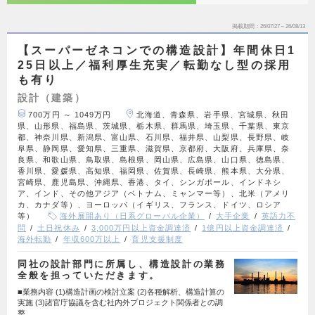
掲載期間
26/07/27～26/08/13
【スーパーゼネコンでの構造設計】年間休日1
25日以上／福利厚生充実／転勤なし型の採用
も有り
設計（建築）
700万円 ～ 1049万円
北海道、青森県、岩手県、宮城県、秋田
県、山形県、福島県、茨城県、栃木県、群馬県、埼玉県、千葉県、東京
都、神奈川県、新潟県、富山県、石川県、福井県、山梨県、長野県、岐
阜県、静岡県、愛知県、三重県、滋賀県、京都府、大阪府、兵庫県、奈
良県、和歌山県、鳥取県、島根県、岡山県、広島県、山口県、徳島県、
香川県、愛媛県、高知県、福岡県、佐賀県、長崎県、熊本県、大分県、
宮崎県、鹿児島県、沖縄県、香港、タイ、シンガポール、インドネシ
ア、インド、その他アジア（ベトナム、ミャンマー等）、北米（アメリ
カ、カナダ等）、ヨーロッパ（イギリス、フランス、ドイツ、ロシア
等）
海外展開あり（日系グローバル企業）
大手企業
英語力不
問
土日祝休み
3,000万円以上資金調達済
1億円以上資金調達済
海外転勤
年収600万以上
育児支援制度
同社の設計部門に所属し、構造設計の業務
全般を担っていただきます。
■業務内容 (1)構造計画の検討立案 (2)各種解析、構造計算の
実施 (3)諸官庁協議を含む社内外プロジェクト関係者との調
整 …