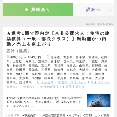
興味あり
詳細へ
掲載期間
26/07/02～26/08/26
★選考1回で即内定【※非公開求人：住宅の建
築積算（一般～部長クラス）】転勤無かつ内
勤／売上右肩上がり
設計（建築）
400万円 ～ 1049万円
北海道、青森県、岩手県、宮城県、秋田
県、山形県、福島県、茨城県、栃木県、群馬県、埼玉県、千葉県、東京
都、神奈川県、新潟県、富山県、石川県、福井県、山梨県、長野県、岐
阜県、静岡県、愛知県、三重県、滋賀県、京都府、大阪府、兵庫県、奈
良県、和歌山県、鳥取県、島根県、岡山県、広島県、山口県、徳島県、
香川県、愛媛県、高知県、福岡県、佐賀県、長崎県、熊本県、大分県、
宮崎県、鹿児島県
大手企業
管理職・マネジャー
マネジメント
業務なし
転勤なし
年収600万以上
育児支援制度
■木造注文住宅の積算業務 【具体的には】 契約内容や設計
図面を確認しながら、予算を作成し、発注業務を担当しま
す。 ※マネジメン…
■事業内容： ・戸建住宅請負事業 ・Ai（アイ）-COSS（コス）事業
会社概要