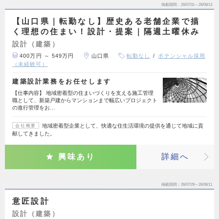
掲載期間
26/07/31～26/08/13
【山口県｜転勤なし】歴史ある老舗企業で描
く理想の住まい！設計・提案｜隔週土曜休み
設計（建築）
400万円 ～ 549万円
山口県
転勤なし
ポテンシャル採用
（未経験可）
建築設計業務をお任せします
【仕事内容】 地域密着型の住まいづくりを支える施工管理
職として、新築戸建からマンションまで幅広いプロジェクト
の進行管理をお…
地域密着型企業として、快適な住生活環境の提供を通じて地域に貢
会社概要
献してきました。
興味あり
詳細へ
掲載期間
26/07/29～26/08/11
意匠設計
設計（建築）