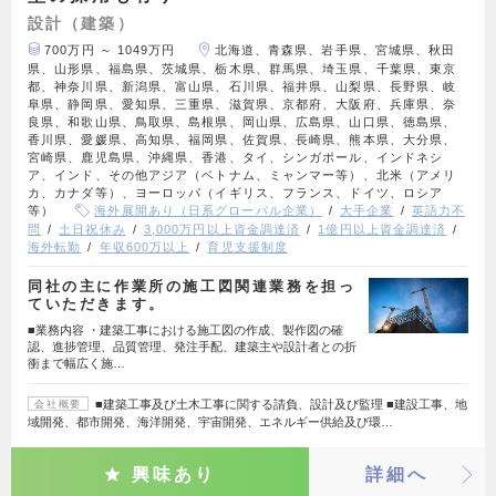
設計（建築）
700万円 ～ 1049万円
北海道、青森県、岩手県、宮城県、秋田
県、山形県、福島県、茨城県、栃木県、群馬県、埼玉県、千葉県、東京
都、神奈川県、新潟県、富山県、石川県、福井県、山梨県、長野県、岐
阜県、静岡県、愛知県、三重県、滋賀県、京都府、大阪府、兵庫県、奈
良県、和歌山県、鳥取県、島根県、岡山県、広島県、山口県、徳島県、
香川県、愛媛県、高知県、福岡県、佐賀県、長崎県、熊本県、大分県、
宮崎県、鹿児島県、沖縄県、香港、タイ、シンガポール、インドネシ
ア、インド、その他アジア（ベトナム、ミャンマー等）、北米（アメリ
カ、カナダ等）、ヨーロッパ（イギリス、フランス、ドイツ、ロシア
等）
海外展開あり（日系グローバル企業）
大手企業
英語力不
問
土日祝休み
3,000万円以上資金調達済
1億円以上資金調達済
海外転勤
年収600万以上
育児支援制度
同社の主に作業所の施工図関連業務を担っ
ていただきます。
■業務内容 ・建築工事における施工図の作成、製作図の確
認、進捗管理、品質管理、発注手配、建築主や設計者との折
衝まで幅広く施…
■建築工事及び土木工事に関する請負、設計及び監理 ■建設工事、地
会社概要
域開発、都市開発、海洋開発、宇宙開発、エネルギー供給及び環…
興味あり
詳細へ