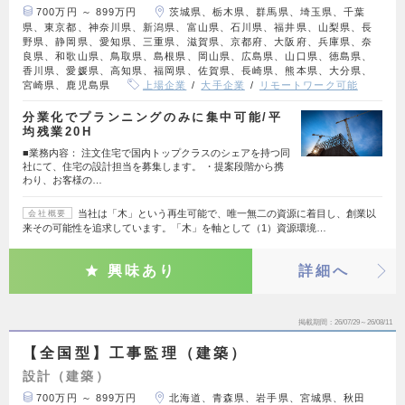
700万円 ～ 899万円
茨城県、栃木県、群馬県、埼玉県、千葉
県、東京都、神奈川県、新潟県、富山県、石川県、福井県、山梨県、長
野県、静岡県、愛知県、三重県、滋賀県、京都府、大阪府、兵庫県、奈
良県、和歌山県、鳥取県、島根県、岡山県、広島県、山口県、徳島県、
香川県、愛媛県、高知県、福岡県、佐賀県、長崎県、熊本県、大分県、
宮崎県、鹿児島県
上場企業
大手企業
リモートワーク可能
分業化でプランニングのみに集中可能/平
均残業20H
■業務内容： 注文住宅で国内トップクラスのシェアを持つ同
社にて、住宅の設計担当を募集します。 ・提案段階から携
わり、お客様の…
当社は「木」という再生可能で、唯一無二の資源に着目し、創業以
会社概要
来その可能性を追求しています。「木」を軸として（1）資源環境…
興味あり
詳細へ
掲載期間
26/07/29～26/08/11
【全国型】工事監理（建築）
設計（建築）
700万円 ～ 899万円
北海道、青森県、岩手県、宮城県、秋田