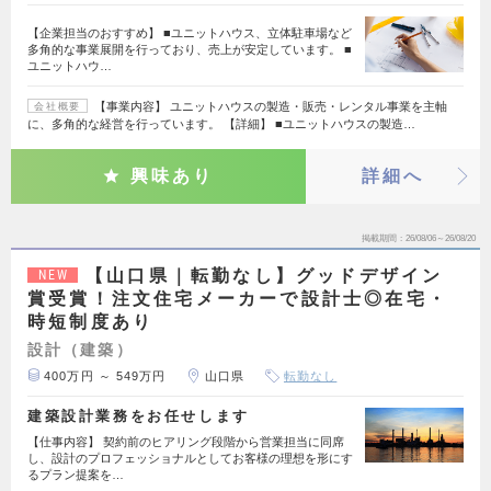
【企業担当のおすすめ】 ■ユニットハウス、立体駐車場など
多角的な事業展開を行っており、売上が安定しています。 ■
ユニットハウ…
【事業内容】 ユニットハウスの製造・販売・レンタル事業を主軸
会社概要
に、多角的な経営を行っています。 【詳細】 ■ユニットハウスの製造…
興味あり
詳細へ
掲載期間
26/08/06～26/08/20
【山口県｜転勤なし】グッドデザイン
NEW
賞受賞！注文住宅メーカーで設計士◎在宅・
時短制度あり
設計（建築）
400万円 ～ 549万円
山口県
転勤なし
建築設計業務をお任せします
【仕事内容】 契約前のヒアリング段階から営業担当に同席
し、設計のプロフェッショナルとしてお客様の理想を形にす
るプラン提案を…