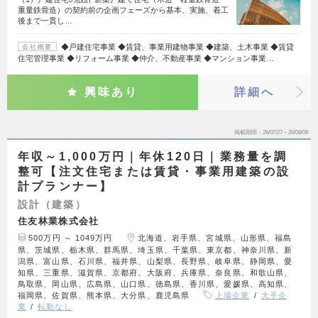
重量鉄骨造）の契約前の企画フェーズから基本、実施、着工
後まで一貫し…
◆戸建住宅事業 ◆賃貸、事業用建物事業 ◆建築、土木事業 ◆賃貸
会社概要
住宅管理事業 ◆リフォーム事業 ◆仲介、不動産事業 ◆マンション事業…
興味あり
詳細へ
掲載期間
26/07/27～26/08/09
年収～1,000万円｜年休120日｜業務量を調
整可【注文住宅または賃貸・事業用建築の設
計プランナー】
設計（建築）
住友林業株式会社
500万円 ～ 1049万円
北海道、岩手県、宮城県、山形県、福島
県、茨城県、栃木県、群馬県、埼玉県、千葉県、東京都、神奈川県、新
潟県、富山県、石川県、福井県、山梨県、長野県、岐阜県、静岡県、愛
知県、三重県、滋賀県、京都府、大阪府、兵庫県、奈良県、和歌山県、
鳥取県、岡山県、広島県、山口県、徳島県、香川県、愛媛県、高知県、
福岡県、佐賀県、熊本県、大分県、鹿児島県
上場企業
大手企
業
転勤なし