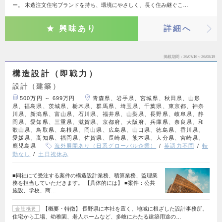
ー。 木造注文住宅ブランドを持ち、環境にやさしく、長く住み継ぐこ…
興味あり
詳細へ
掲載期間
26/07/16～26/08/19
構造設計（即戦力）
設計（建築）
500万円 ～ 699万円
青森県、岩手県、宮城県、秋田県、山形
県、福島県、茨城県、栃木県、群馬県、埼玉県、千葉県、東京都、神奈
川県、新潟県、富山県、石川県、福井県、山梨県、長野県、岐阜県、静
岡県、愛知県、三重県、滋賀県、京都府、大阪府、兵庫県、奈良県、和
歌山県、鳥取県、島根県、岡山県、広島県、山口県、徳島県、香川県、
愛媛県、高知県、福岡県、佐賀県、長崎県、熊本県、大分県、宮崎県、
鹿児島県
海外展開あり（日系グローバル企業）
英語力不問
転
勤なし
土日祝休み
■同社にて受注する案件の構造設計業務、積算業務、監理業
務を担当していただきます。 【具体的には】 ■案件：公共
施設、学校、商…
【概要・特徴】 長野県に本社を置く、地域に根ざした設計事務所。
会社概要
住宅から工場、幼稚園、老人ホームなど、多岐にわたる建築用途の…