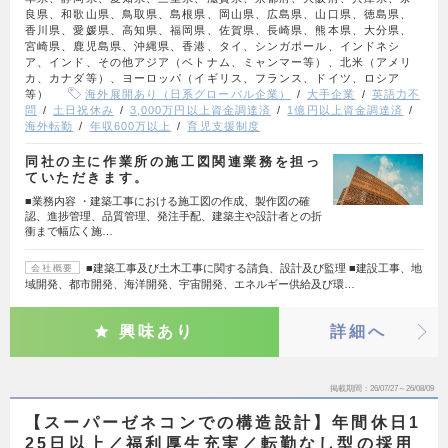
良県、和歌山県、鳥取県、島根県、岡山県、広島県、山口県、徳島県、
香川県、愛媛県、高知県、福岡県、佐賀県、長崎県、熊本県、大分県、
宮崎県、鹿児島県、沖縄県、香港、タイ、シンガポール、インドネシ
ア、インド、その他アジア（ベトナム、ミャンマー等）、北米（アメリ
カ、カナダ等）、ヨーロッパ（イギリス、フランス、ドイツ、ロシア
等）
海外展開あり（日系グローバル企業）
大手企業
英語力不
問
土日祝休み
3,000万円以上資金調達済
1億円以上資金調達済
海外転勤
年収600万以上
育児支援制度
同社の主に作業所の施工図関連業務を担っ
ていただきます。
■業務内容 ・建築工事における施工図の作成、製作図の確
認、進捗管理、品質管理、発注手配、建築主や設計者との折
衝まで幅広く施…
■建築工事及び土木工事に関する請負、設計及び監理 ■建設工事、地
会社概要
域開発、都市開発、海洋開発、宇宙開発、エネルギー供給及び環…
興味あり
詳細へ
掲載期間
26/07/27～26/08/09
【スーパーゼネコンでの構造設計】年間休日1
25日以上／福利厚生充実／転勤なし型の採用