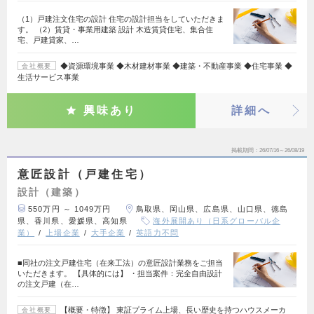
（1）戸建注文住宅の設計 住宅の設計担当をしていただきま
す。 （2）賃貸・事業用建築 設計 木造賃貸住宅、集合住
宅、戸建貸家、…
◆資源環境事業 ◆木材建材事業 ◆建築・不動産事業 ◆住宅事業 ◆
会社概要
生活サービス事業
興味あり
詳細へ
掲載期間
26/07/16～26/08/19
意匠設計（戸建住宅）
設計（建築）
550万円 ～ 1049万円
鳥取県、岡山県、広島県、山口県、徳島
県、香川県、愛媛県、高知県
海外展開あり（日系グローバル企
業）
上場企業
大手企業
英語力不問
■同社の注文戸建住宅（在来工法）の意匠設計業務をご担当
いただきます。 【具体的には】 ・担当案件：完全自由設計
の注文戸建（在…
【概要・特徴】 東証プライム上場、長い歴史を持つハウスメーカ
会社概要