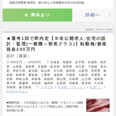
・資産活用事業 耐震性・耐久性など長期優良住宅の住宅性能…
興味あり
詳細へ
掲載期間
26/07/02～26/08/26
★選考1回で即内定【※非公開求人:住宅の設
計・監理(一般職～部長クラス)】転勤無/資格
祝金200万円
設計（建築）
400万円 ～ 1049万円
北海道、青森県、岩手県、宮城県、秋田
県、山形県、福島県、茨城県、栃木県、群馬県、埼玉県、千葉県、東京
都、神奈川県、新潟県、富山県、石川県、福井県、山梨県、長野県、岐
阜県、静岡県、愛知県、三重県、滋賀県、京都府、大阪府、兵庫県、奈
良県、和歌山県、鳥取県、島根県、岡山県、広島県、山口県、徳島県、
香川県、愛媛県、高知県、福岡県、佐賀県、長崎県、熊本県、大分県、
宮崎県、鹿児島県
大手企業
管理職・マネジャー
転勤なし
年収600万以上
■職務内容： ※住宅設計における一般職～マネジメント経験
者向けの求人となります（エリア統括も含むご相談可能）。
契約後のお客…