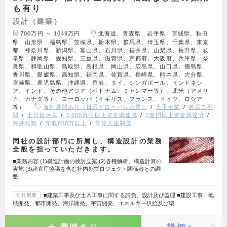
も有り
設計（建築）
700万円 ～ 1049万円
北海道、青森県、岩手県、宮城県、秋田
県、山形県、福島県、茨城県、栃木県、群馬県、埼玉県、千葉県、東京
都、神奈川県、新潟県、富山県、石川県、福井県、山梨県、長野県、岐
阜県、静岡県、愛知県、三重県、滋賀県、京都府、大阪府、兵庫県、奈
良県、和歌山県、鳥取県、島根県、岡山県、広島県、山口県、徳島県、
香川県、愛媛県、高知県、福岡県、佐賀県、長崎県、熊本県、大分県、
宮崎県、鹿児島県、沖縄県、香港、タイ、シンガポール、インドネシ
ア、インド、その他アジア（ベトナム、ミャンマー等）、北米（アメリ
カ、カナダ等）、ヨーロッパ（イギリス、フランス、ドイツ、ロシア
等）
海外展開あり（日系グローバル企業）
大手企業
英語力不
問
土日祝休み
3,000万円以上資金調達済
1億円以上資金調達済
海外転勤
年収600万以上
育児支援制度
同社の設計部門に所属し、構造設計の業務
全般を担っていただきます。
■業務内容 (1)構造計画の検討立案 (2)各種解析、構造計算の
実施 (3)諸官庁協議を含む社内外プロジェクト関係者との調
整 …
■建築工事及び土木工事に関する請負、設計及び監理 ■建設工事、地
会社概要
域開発、都市開発、海洋開発、宇宙開発、エネルギー供給及び環…