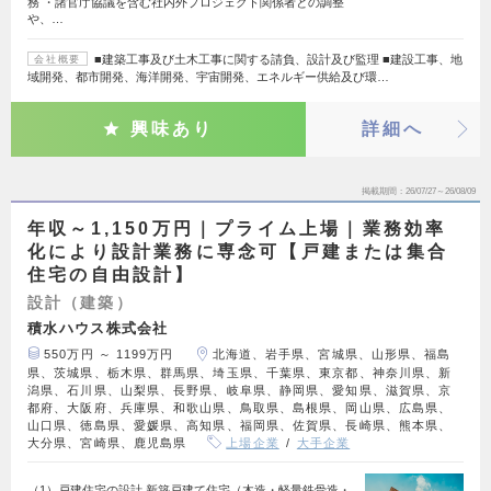
務 ・諸官庁協議を含む社内外プロジェクト関係者との調整
や、…
■建築工事及び土木工事に関する請負、設計及び監理 ■建設工事、地
会社概要
域開発、都市開発、海洋開発、宇宙開発、エネルギー供給及び環…
興味あり
詳細へ
掲載期間
26/07/27～26/08/09
年収～1,150万円｜プライム上場｜業務効率
化により設計業務に専念可【戸建または集合
住宅の自由設計】
設計（建築）
積水ハウス株式会社
550万円 ～ 1199万円
北海道、岩手県、宮城県、山形県、福島
県、茨城県、栃木県、群馬県、埼玉県、千葉県、東京都、神奈川県、新
潟県、石川県、山梨県、長野県、岐阜県、静岡県、愛知県、滋賀県、京
都府、大阪府、兵庫県、和歌山県、鳥取県、島根県、岡山県、広島県、
山口県、徳島県、愛媛県、高知県、福岡県、佐賀県、長崎県、熊本県、
大分県、宮崎県、鹿児島県
上場企業
大手企業
（1）戸建住宅の設計 新築戸建て住宅（木造・軽量鉄骨造・