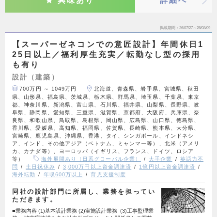
興味あり
詳細へ
掲載期間
26/07/27～26/08/09
【スーパーゼネコンでの意匠設計】年間休日1
25日以上／福利厚生充実／転勤なし型の採用
も有り
設計（建築）
700万円 ～ 1049万円
北海道、青森県、岩手県、宮城県、秋田
県、山形県、福島県、茨城県、栃木県、群馬県、埼玉県、千葉県、東京
都、神奈川県、新潟県、富山県、石川県、福井県、山梨県、長野県、岐
阜県、静岡県、愛知県、三重県、滋賀県、京都府、大阪府、兵庫県、奈
良県、和歌山県、鳥取県、島根県、岡山県、広島県、山口県、徳島県、
香川県、愛媛県、高知県、福岡県、佐賀県、長崎県、熊本県、大分県、
宮崎県、鹿児島県、沖縄県、香港、タイ、シンガポール、インドネシ
ア、インド、その他アジア（ベトナム、ミャンマー等）、北米（アメリ
カ、カナダ等）、ヨーロッパ（イギリス、フランス、ドイツ、ロシア
等）
海外展開あり（日系グローバル企業）
大手企業
英語力不
問
土日祝休み
3,000万円以上資金調達済
1億円以上資金調達済
海外転勤
年収600万以上
育児支援制度
同社の設計部門に所属し、業務を担ってい
ただきます。
■業務内容 (1)基本設計業務 (2)実施設計業務 (3)工事監理業