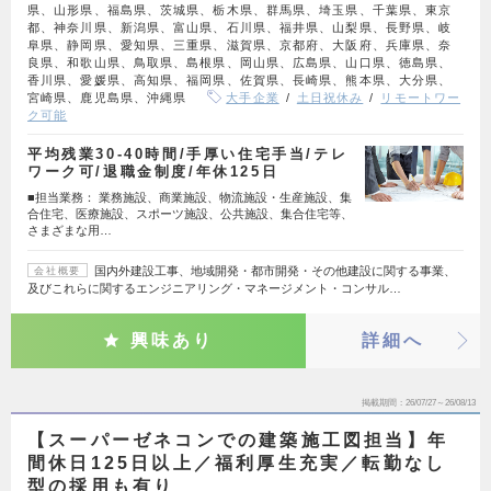
県、山形県、福島県、茨城県、栃木県、群馬県、埼玉県、千葉県、東京
都、神奈川県、新潟県、富山県、石川県、福井県、山梨県、長野県、岐
阜県、静岡県、愛知県、三重県、滋賀県、京都府、大阪府、兵庫県、奈
良県、和歌山県、鳥取県、島根県、岡山県、広島県、山口県、徳島県、
香川県、愛媛県、高知県、福岡県、佐賀県、長崎県、熊本県、大分県、
宮崎県、鹿児島県、沖縄県
大手企業
土日祝休み
リモートワー
ク可能
平均残業30‐40時間/手厚い住宅手当/テレ
ワーク可/退職金制度/年休125日
■担当業務： 業務施設、商業施設、物流施設・生産施設、集
合住宅、医療施設、スポーツ施設、公共施設、集合住宅等、
さまざまな用…
国内外建設工事、地域開発・都市開発・その他建設に関する事業、
会社概要
及びこれらに関するエンジニアリング・マネージメント・コンサル…
興味あり
詳細へ
掲載期間
26/07/27～26/08/13
【スーパーゼネコンでの建築施工図担当】年
間休日125日以上／福利厚生充実／転勤なし
型の採用も有り