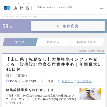
若手ハイキャリアのスカウト転職
山口県の設計（建築）の転職・求人情報
59
条件変更
件
すべて
新着のみ
掲載終了間近
掲載期間
26/07/31～26/08/14
【山口県｜転勤なし】大規模水インフラを支
える！設備設計◎官公庁案件中心｜年間最大1
41日休
設計（建築）
450万円 ～ 699万円
山口県
転勤なし
土日祝休み
建築設計業務をお任せします
【仕事内容】 2×4工法を主軸とした注文住宅の建築におい
て、設計・プランナーとしてお客様の理想を形にする業務を
お任せします…