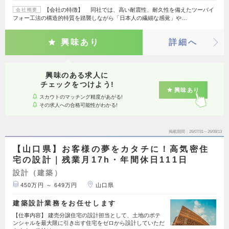
【会社の特徴】 同社では、高い耐震性、耐久性を備えたツーバイ
会社概要
フォー工法の構造的特質を踏襲しながら「日本人の繊細な感覚」や…
興味あり
詳細へ
興味のある求人に
チェックをつけよう!
興味あり
スカウトのマッチング精度があがる!
その求人への合格可能性がわかる!
掲載期間
26/07/31～26/08/13
【山口県】お客様の夢をカタチに！高気密住
宅の設計｜残業月17h・年間休日111日
設計（建築）
450万円 ～ 649万円
山口県
建築設計業務をお任せします
【仕事内容】 建売分譲住宅の設計担当として、土地のポテ
ンシャルを最大限に引き出す住宅をゼロから設計していただ