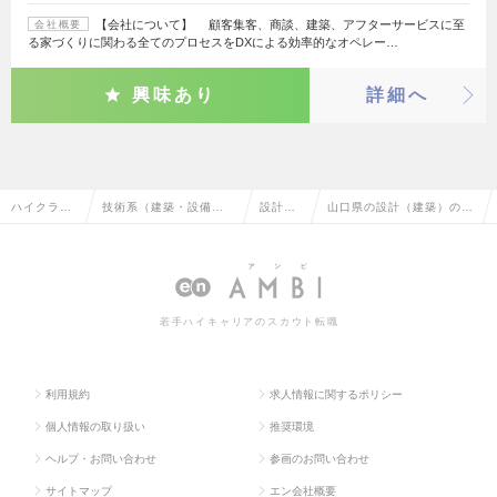
【会社について】 顧客集客、商談、建築、アフターサービスに至
会社概要
る家づくりに関わる全てのプロセスをDXによる効率的なオペレー…
興味あり
詳細へ
ハイクラス
技術系（建築・設備・
設計
山口県の設計（建築）の転
求人TOP
土木・プラント）
（建
職・求人情報一覧
築）
若手ハイキャリアのスカウト転職
利用規約
求人情報に関するポリシー
個人情報の取り扱い
推奨環境
ヘルプ・お問い合わせ
参画のお問い合わせ
サイトマップ
エン会社概要