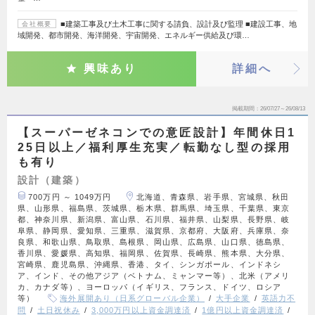
■建築工事及び土木工事に関する請負、設計及び監理 ■建設工事、地
会社概要
域開発、都市開発、海洋開発、宇宙開発、エネルギー供給及び環…
興味あり
詳細へ
掲載期間
26/07/27～26/08/13
【スーパーゼネコンでの意匠設計】年間休日1
25日以上／福利厚生充実／転勤なし型の採用
も有り
設計（建築）
700万円 ～ 1049万円
北海道、青森県、岩手県、宮城県、秋田
県、山形県、福島県、茨城県、栃木県、群馬県、埼玉県、千葉県、東京
都、神奈川県、新潟県、富山県、石川県、福井県、山梨県、長野県、岐
阜県、静岡県、愛知県、三重県、滋賀県、京都府、大阪府、兵庫県、奈
良県、和歌山県、鳥取県、島根県、岡山県、広島県、山口県、徳島県、
香川県、愛媛県、高知県、福岡県、佐賀県、長崎県、熊本県、大分県、
宮崎県、鹿児島県、沖縄県、香港、タイ、シンガポール、インドネシ
ア、インド、その他アジア（ベトナム、ミャンマー等）、北米（アメリ
カ、カナダ等）、ヨーロッパ（イギリス、フランス、ドイツ、ロシア
等）
海外展開あり（日系グローバル企業）
大手企業
英語力不
問
土日祝休み
3,000万円以上資金調達済
1億円以上資金調達済