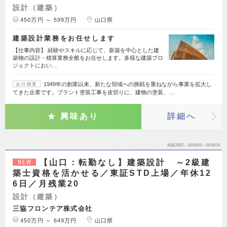
設計（建築）
450万円 ～ 599万円
山口県
建築設計業務をお任せします
【仕事内容】 経験やスキルに応じて、新築を中心とした建
築物の設計・積算業務全般をお任せします。多様な建築プロ
ジェクトにおい…
1949年の創業以来、新たな領域への挑戦を重ねながら事業を拡大し
会社概要
てきた企業です。プラント塗装工事を皮切りに、建物の塗装、…
興味あり
詳細へ
掲載期間
26/08/06～26/08/19
【山口：転勤なし】建築設計 ～2級建
NEW
築士資格を活かせる／東証STD上場／年休12
6日／月残業20
設計（建築）
三協フロンテア株式会社
450万円 ～ 649万円
山口県