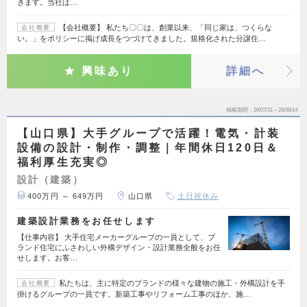
きます。当社は…
【会社概要】 私たち〇〇は、創業以来、「同じ家は、つくらな
会社概要
い。」をポリシーに掲げ成長をつづけてきました。規格化された分譲住…
興味あり
詳細へ
掲載期間
26/07/31～26/08/14
【山口県】大手グループで活躍！電気・計装
設備の設計・制作・調整｜年間休日120日＆
福利厚生充実◎
設計（建築）
400万円 ～ 649万円
山口県
土日祝休み
建築設計業務をお任せします
【仕事内容】 大手住宅メーカーグループの一員として、ブ
ランド住宅にふさわしい外構デザイン・設計業務全般をお任
せします。お客…
私たちは、主に特定のブランドの様々な建物の施工・外構設計を手
会社概要
掛けるグループの一員です。新築工事やリフォーム工事のほか、施…