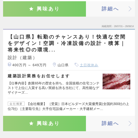
興味あり
詳細へ
掲載期間
26/07/31～26/08/14
【山口県】転勤のチャンスあり！快適な空間
をデザイン！空調・冷凍設備の設計・積算｜
将来性◎の環境...
設計（建築）
400万円 ～ 649万円
山口県
土日祝休み
建築設計業務をお任せします
【仕事内容】創業65年の歴史を持ち、全国規模の住宅コンテ
ストで上位に入賞する高い実績を誇る当社にて、高性能なデ
ザイナーズ…
【会社概要】 ［受賞］日本ビルダーズ大賞優秀賞(全国約300社の上
会社概要
位7社) ［主要取引先］大手住宅設備メーカー・大手建材メー…
興味あり
詳細へ