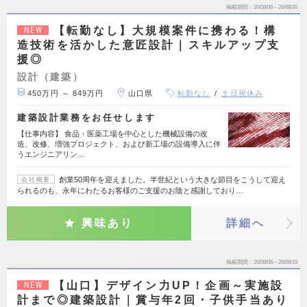
掲載期間
26/08/06～26/08/20
【転勤なし】大規模案件に携わる！構
NEW
造技術を活かした意匠設計｜スキルアップ支
援◎
設計（建築）
450万円 ～ 849万円
山口県
転勤なし
土日祝休み
建築設計業務をお任せします
【仕事内容】 食品・医薬工場を中心とした機械設備の改
造、改修、増強プロジェクト、および新工場の設備導入に伴
うエンジニアリン…
創業50周年を迎えました。半世紀という大きな節目をこうして迎え
会社概要
られるのも、永年にわたるお客様のご支援のお陰と感謝しており…
興味あり
詳細へ
掲載期間
26/08/06～26/08/19
【山口】デザイン力UP！企画～実施設
NEW
計まで◎建築設計｜賞与年2回・子供手当あり