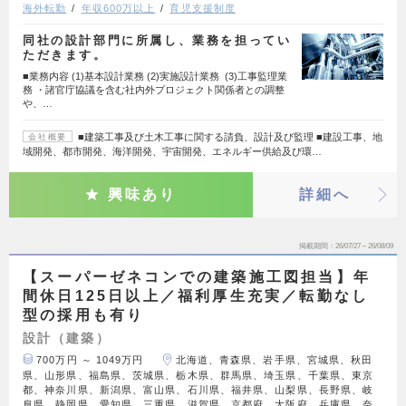
海外転勤
年収600万以上
育児支援制度
同社の設計部門に所属し、業務を担ってい
ただきます。
■業務内容 (1)基本設計業務 (2)実施設計業務 (3)工事監理業
務 ・諸官庁協議を含む社内外プロジェクト関係者との調整
や、…
■建築工事及び土木工事に関する請負、設計及び監理 ■建設工事、地
会社概要
域開発、都市開発、海洋開発、宇宙開発、エネルギー供給及び環…
興味あり
詳細へ
掲載期間
26/07/27～26/08/09
【スーパーゼネコンでの建築施工図担当】年
間休日125日以上／福利厚生充実／転勤なし
型の採用も有り
設計（建築）
700万円 ～ 1049万円
北海道、青森県、岩手県、宮城県、秋田
県、山形県、福島県、茨城県、栃木県、群馬県、埼玉県、千葉県、東京
都、神奈川県、新潟県、富山県、石川県、福井県、山梨県、長野県、岐
阜県、静岡県、愛知県、三重県、滋賀県、京都府、大阪府、兵庫県、奈