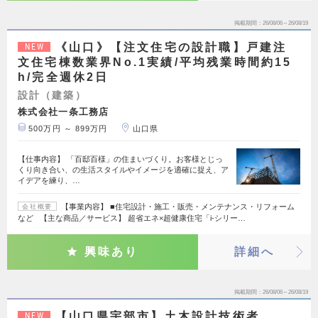
掲載期間
26/08/06～26/08/19
《山口》【注文住宅の設計職】戸建注
NEW
文住宅棟数業界No.1実績/平均残業時間約15
h/完全週休2日
設計（建築）
株式会社一条工務店
500万円 ～ 899万円
山口県
【仕事内容】 「百邸百様」の住まいづくり。お客様とじっ
くり向き合い、の生活スタイルやイメージを適確に捉え、ア
イデアを練り、…
【事業内容】 ■住宅設計・施工・販売・メンテナンス・リフォーム
会社概要
など 【主な商品／サービス】 超省エネ×超健康住宅「i-シリー…
興味あり
詳細へ
掲載期間
26/08/06～26/08/19
【山口県宇部市】土木設計技術者
NEW