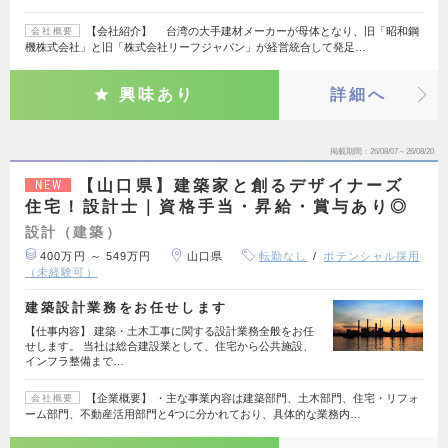
【会社紹介】 台湾の大手建材メーカーが母体となり、旧「昭和鋼
会社概要
機株式会社」と旧「株式会社リーフジャパン」が経営統合して発足…
興味あり
詳細へ
掲載期間
26/08/07～26/08/20
【山口県】建築家と創るデザイナーズ
NEW
住宅！設計士｜資格手当・昇給・賞与あり◎
設計（建築）
400万円 ～ 549万円
山口県
転勤なし
ポテンシャル採用
（未経験可）
建築設計業務をお任せします
【仕事内容】 建築・土木工事に関する設計業務全般をお任
せします。 当社は総合建設業として、住宅から公共施設、
インフラ整備まで…
【企業概要】 ・主な事業内容は建築部門、土木部門、住宅・リフォ
会社概要
ーム部門、不動産活用部門と4つに分かれており、具体的な業務内…