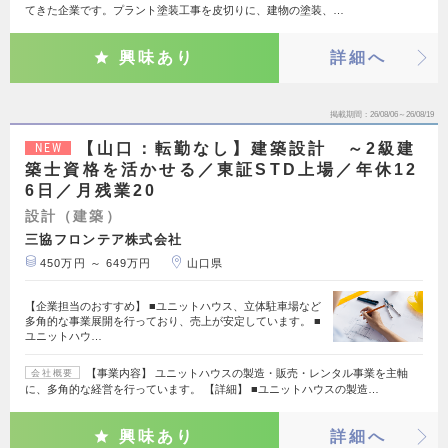
てきた企業です。プラント塗装工事を皮切りに、建物の塗装、…
興味あり
詳細へ
掲載期間
26/08/06～26/08/19
【山口：転勤なし】建築設計 ～2級建
NEW
築士資格を活かせる／東証STD上場／年休12
6日／月残業20
設計（建築）
三協フロンテア株式会社
450万円 ～ 649万円
山口県
【企業担当のおすすめ】 ■ユニットハウス、立体駐車場など
多角的な事業展開を行っており、売上が安定しています。 ■
ユニットハウ…
【事業内容】 ユニットハウスの製造・販売・レンタル事業を主軸
会社概要
に、多角的な経営を行っています。 【詳細】 ■ユニットハウスの製造…
興味あり
詳細へ