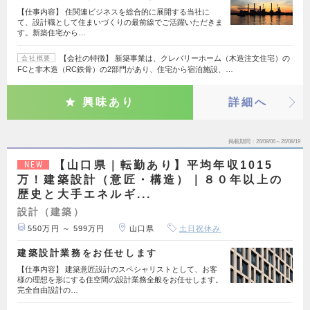
【仕事内容】 住関連ビジネスを総合的に展開する当社に
て、設計職として住まいづくりの最前線でご活躍いただきま
す。新築住宅から…
【会社の特徴】 新築事業は、クレバリーホーム（木造注文住宅）の
会社概要
FCと非木造（RC鉄骨）の2部門があり、住宅から宿泊施設、…
興味あり
詳細へ
掲載期間
26/08/06～26/08/19
【山口県｜転勤あり】平均年収1015
NEW
万！建築設計（意匠・構造）｜８０年以上の
歴史と大手エネルギ...
設計（建築）
550万円 ～ 599万円
山口県
土日祝休み
建築設計業務をお任せします
【仕事内容】 建築意匠設計のスペシャリストとして、お客
様の理想を形にする住空間の設計業務全般をお任せします。
完全自由設計の…