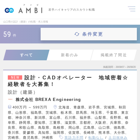
若手ハイキャリアのスカウト転職
山口県の設計（建築）の転職・求人情報
59
条件変更
件
すべて
新着のみ
掲載終了間近
掲載期間
26/08/07～26/08/20
設計・CADオペレーター 地域密着☆
NEW
経験者を大募集！
設計（建築）
株式会社 BREXA Engineering
400万円 ～ 599万円
北海道、青森県、岩手県、宮城県、秋田
県、山形県、福島県、茨城県、栃木県、群馬県、埼玉県、千葉県、東京
都、神奈川県、新潟県、富山県、石川県、福井県、山梨県、長野県、岐
阜県、静岡県、愛知県、三重県、滋賀県、京都府、大阪府、兵庫県、奈
良県、和歌山県、鳥取県、島根県、岡山県、広島県、山口県、徳島県、
香川県、愛媛県、高知県、福岡県、佐賀県、長崎県、熊本県、大分県、
宮崎県、鹿児島県、沖縄県
英語力不問
転勤なし
土日祝休み