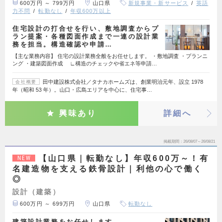
600万円 ～ 799万円
山口県
新規事業・新サービス
英語
力不問
転勤なし
年収600万以上
住宅設計の打合せを行い、敷地調査からプ
ラン提案・各種図面作成まで一連の設計業
務を担当。構造確認や申請…
【主な業務内容】 住宅の設計業務全般をお任せします。 ・敷地調査 ・プランニ
ング ・建築図面作成 ∟構造のチェックや省エネ等申請…
田中建設株式会社／タナカホームズは、創業明治元年、設立 1978
会社概要
年（昭和 53 年）。山口・広島エリアを中心に、住宅事…
興味あり
詳細へ
掲載期間
26/08/07～26/08/21
【山口県｜転勤なし】年収600万～！有
NEW
名建造物を支える鉄骨設計｜利他の心で働く
◎
設計（建築）
600万円 ～ 699万円
山口県
転勤なし
建築設計業務をお任せします