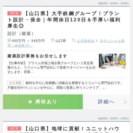
掲載期間
26/08/07～26/08/21
【山口県】大手鉄鋼グループ！プラン
NEW
ト設計・保全｜年間休日120日＆手厚い福利
厚生◎
設計（建築）
400万円 ～ 549万円
山口県
土日祝休み
ポテンシャル採
用（未経験可）
建築設計業務をお任せします
【仕事内容】 プライム市場上場企業グループという安定基
盤のもと、リフォーム専門会社にて技術マネージャーをお任
せします。営業…
都内を中心に首都圏に18拠点を展開するリフォーム専門会社です。
会社概要
戸建住宅やマンションを中心に、間取り変更に伴うインテリア、…
興味あり
詳細へ
掲載期間
26/08/07～26/08/21
【山口県】地球に貢献！ユニットハウ
NEW