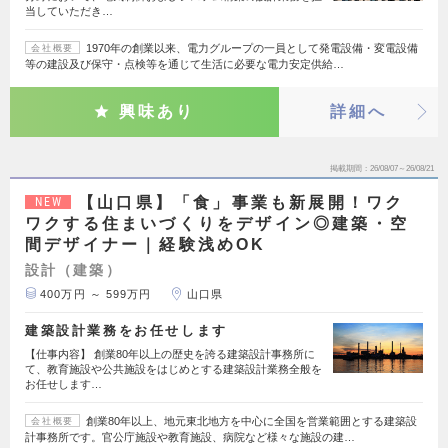
当していただき…
1970年の創業以来、電力グループの一員として発電設備・変電設備
会社概要
等の建設及び保守・点検等を通じて生活に必要な電力安定供給…
興味あり
詳細へ
掲載期間
26/08/07～26/08/21
【山口県】「食」事業も新展開！ワク
NEW
ワクする住まいづくりをデザイン◎建築・空
間デザイナー｜経験浅めOK
設計（建築）
400万円 ～ 599万円
山口県
建築設計業務をお任せします
【仕事内容】 創業80年以上の歴史を誇る建築設計事務所に
て、教育施設や公共施設をはじめとする建築設計業務全般を
お任せします…
創業80年以上、地元東北地方を中心に全国を営業範囲とする建築設
会社概要
計事務所です。官公庁施設や教育施設、病院など様々な施設の建…