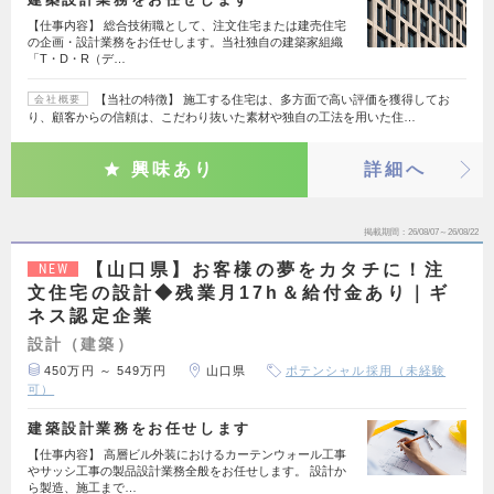
【仕事内容】 総合技術職として、注文住宅または建売住宅
の企画・設計業務をお任せします。当社独自の建築家組織
「T・D・R（デ…
【当社の特徴】 施工する住宅は、多方面で高い評価を獲得してお
会社概要
り、顧客からの信頼は、こだわり抜いた素材や独自の工法を用いた住…
興味あり
詳細へ
掲載期間
26/08/07～26/08/22
【山口県】お客様の夢をカタチに！注
NEW
文住宅の設計◆残業月17h＆給付金あり｜ギ
ネス認定企業
設計（建築）
450万円 ～ 549万円
山口県
ポテンシャル採用（未経験
可）
建築設計業務をお任せします
【仕事内容】 高層ビル外装におけるカーテンウォール工事
やサッシ工事の製品設計業務全般をお任せします。 設計か
ら製造、施工まで…