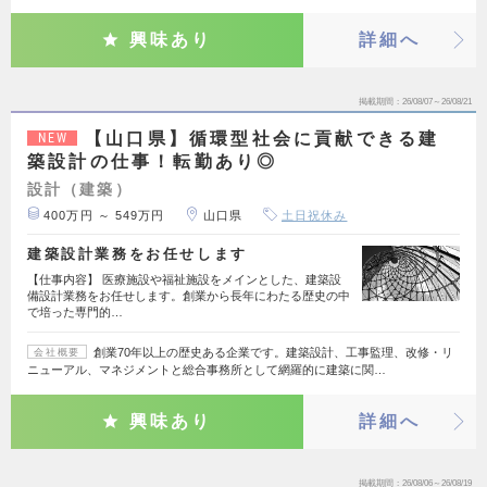
興味あり
詳細へ
掲載期間
26/08/07～26/08/21
【山口県】循環型社会に貢献できる建
NEW
築設計の仕事！転勤あり◎
設計（建築）
400万円 ～ 549万円
山口県
土日祝休み
建築設計業務をお任せします
【仕事内容】 医療施設や福祉施設をメインとした、建築設
備設計業務をお任せします。創業から長年にわたる歴史の中
で培った専門的…
創業70年以上の歴史ある企業です。建築設計、工事監理、改修・リ
会社概要
ニューアル、マネジメントと総合事務所として網羅的に建築に関…
興味あり
詳細へ
掲載期間
26/08/06～26/08/19