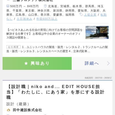
500万円 ～ 849万円
北海道、宮城県、栃木県、群馬県、埼玉
県、千葉県、東京都、神奈川県、新潟県、静岡県、愛知県、大阪府、兵
庫県、広島県、山口県、香川県、愛媛県、福岡県
上場企業
転勤
なし
土日祝休み
年収600万以上
【ハピネスあふれる社会の実現に向けてお客様の空間課題を
解決する仕事です】 お客様は中小企業のオーナーのオフィ
ス開設や開業を…
1．ユニットハウスの製造・販売・レンタル 2．トランクルームの製
会社概要
造・販売・レンタル 3．レンタルスペースの運営 4．立体式駐車…
興味あり
詳細へ
掲載期間
26/07/30～26/08/12
【設計職｜niko and... EDIT HOUSE担
当】「わたしに、にあう家」を形にする設計
職
設計（建築）
田中建設株式会社