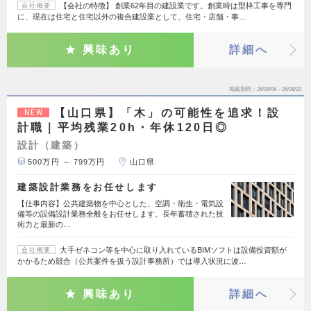
【会社の特徴】 創業62年目の建設業です。創業時は型枠工事を専門
会社概要
に、現在は住宅と住宅以外の複合建設業として、住宅・店舗・事…
興味あり
詳細へ
掲載期間
26/08/06～26/08/20
【山口県】「木」の可能性を追求！設
NEW
計職｜平均残業20h・年休120日◎
設計（建築）
500万円 ～ 799万円
山口県
建築設計業務をお任せします
【仕事内容】公共建築物を中心とした、空調・衛生・電気設
備等の設備設計業務全般をお任せします。長年蓄積された技
術力と最新の…
大手ゼネコン等を中心に取り入れているBIMソフトは設備投資額が
会社概要
かかるため競合（公共案件を扱う設計事務所）では導入状況に波…
興味あり
詳細へ