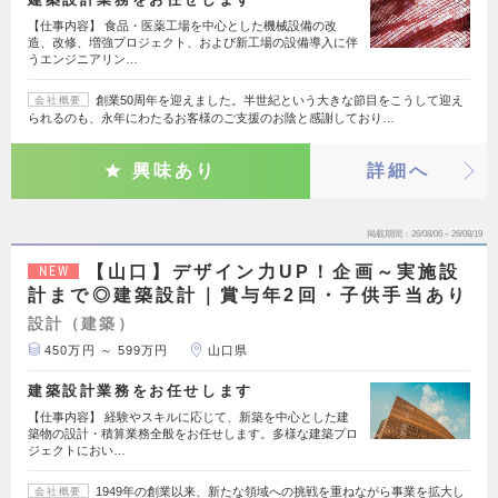
【仕事内容】 食品・医薬工場を中心とした機械設備の改
造、改修、増強プロジェクト、および新工場の設備導入に伴
うエンジニアリン…
創業50周年を迎えました。半世紀という大きな節目をこうして迎え
会社概要
られるのも、永年にわたるお客様のご支援のお陰と感謝しており…
興味あり
詳細へ
掲載期間
26/08/06～26/08/19
【山口】デザイン力UP！企画～実施設
NEW
計まで◎建築設計｜賞与年2回・子供手当あり
設計（建築）
450万円 ～ 599万円
山口県
建築設計業務をお任せします
【仕事内容】 経験やスキルに応じて、新築を中心とした建
築物の設計・積算業務全般をお任せします。多様な建築プロ
ジェクトにおい…
1949年の創業以来、新たな領域への挑戦を重ねながら事業を拡大し
会社概要