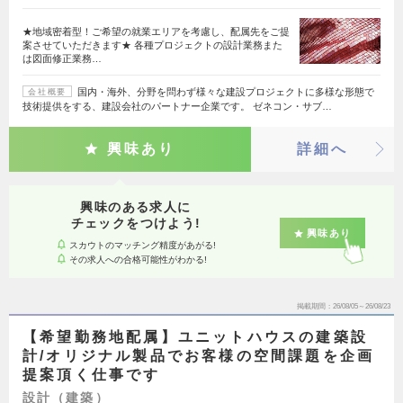
★地域密着型！ご希望の就業エリアを考慮し、配属先をご提
案させていただきます★ 各種プロジェクトの設計業務また
は図面修正業務…
国内・海外、分野を問わず様々な建設プロジェクトに多様な形態で
会社概要
技術提供をする、建設会社のパートナー企業です。 ゼネコン・サブ…
興味あり
詳細へ
興味のある求人に
チェックをつけよう!
興味あり
スカウトのマッチング精度があがる!
その求人への合格可能性がわかる!
掲載期間
26/08/05～26/08/23
【希望勤務地配属】ユニットハウスの建築設
計/オリジナル製品でお客様の空間課題を企画
提案頂く仕事です
設計（建築）