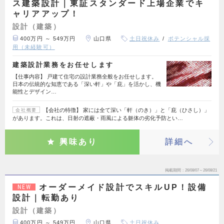
ス建築設計｜東証スタンダード上場企業でキ
ャリアアップ！
設計（建築）
400万円 ～ 549万円
山口県
土日祝休み
ポテンシャル採
用（未経験可）
建築設計業務をお任せします
【仕事内容】 戸建て住宅の設計業務全般をお任せします。
日本の伝統的な知恵である「深い軒」や「庇」を活かし、機
能性とデザイン…
【会社の特徴】 家には全て深い「軒（のき）」と「庇（ひさし）」
会社概要
があります。これは、日射の遮蔽・雨風による躯体の劣化予防とい…
興味あり
詳細へ
掲載期間
26/08/07～26/08/21
オーダーメイド設計でスキルUP！設備
NEW
設計｜転勤あり
設計（建築）
400万円 ～ 549万円
山口県
土日祝休み