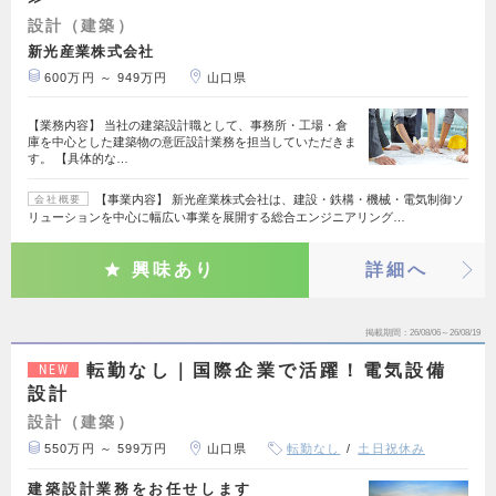
設計（建築）
新光産業株式会社
600万円 ～ 949万円
山口県
【業務内容】 当社の建築設計職として、事務所・工場・倉
庫を中心とした建築物の意匠設計業務を担当していただきま
す。 【具体的な…
【事業内容】 新光産業株式会社は、建設・鉄構・機械・電気制御ソ
会社概要
リューションを中心に幅広い事業を展開する総合エンジニアリング…
興味あり
詳細へ
掲載期間
26/08/06～26/08/19
転勤なし｜国際企業で活躍！電気設備
NEW
設計
設計（建築）
550万円 ～ 599万円
山口県
転勤なし
土日祝休み
建築設計業務をお任せします