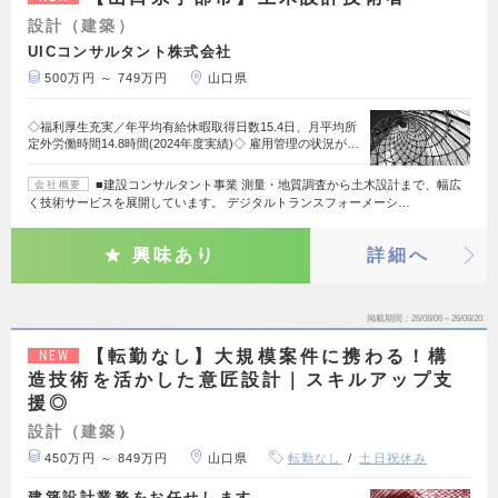
設計（建築）
UICコンサルタント株式会社
500万円 ～ 749万円
山口県
◇福利厚生充実／年平均有給休暇取得日数15.4日、月平均所
定外労働時間14.8時間(2024年度実績)◇ 雇用管理の状況が…
■建設コンサルタント事業 測量・地質調査から土木設計まで、幅広
会社概要
く技術サービスを展開しています。 デジタルトランスフォーメーシ…
興味あり
詳細へ
掲載期間
26/08/06～26/08/20
【転勤なし】大規模案件に携わる！構
NEW
造技術を活かした意匠設計｜スキルアップ支
援◎
設計（建築）
450万円 ～ 849万円
山口県
転勤なし
土日祝休み
建築設計業務をお任せします