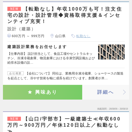
【転勤なし】年収1000万も可！注文住
NEW
宅の設計・設計管理◆資格取得支援＆インセ
ンティブ充実！
設計（建築）
600万円 ～ 999万円
山口県
転勤なし
建築設計業務をお任せします
【仕事内容】 設計担当として、食品工場やセントラルキッ
チン、冷凍冷蔵倉庫、物流倉庫における冷凍空調設備および
給排水設備の設…
【会社について】 同社は、業務用冷凍冷蔵庫、ショーケースの製造
会社概要
を起点として、冷やす技術を軸に成長を続けています。創業者が木…
興味あり
詳細へ
掲載期間
26/08/06～26/08/19
【山口/宇部市】一級建築士≪年収600
NEW
万円～900万円／年休120日以上／転勤なし
≫