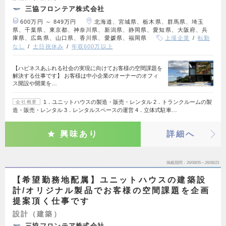
三協フロンテア株式会社
600万円 ～ 849万円
北海道、宮城県、栃木県、群馬県、埼玉
県、千葉県、東京都、神奈川県、新潟県、静岡県、愛知県、大阪府、兵
庫県、広島県、山口県、香川県、愛媛県、福岡県
上場企業
転勤
なし
土日祝休み
年収600万以上
【ハピネスあふれる社会の実現に向けてお客様の空間課題を
解決する仕事です】 お客様は中小企業のオーナーのオフィ
ス開設や開業を…
1．ユニットハウスの製造・販売・レンタル 2．トランクルームの製
会社概要
造・販売・レンタル 3．レンタルスペースの運営 4．立体式駐車…
興味あり
詳細へ
掲載期間
26/08/05～26/08/23
【希望勤務地配属】ユニットハウスの建築設
計/オリジナル製品でお客様の空間課題を企画
提案頂く仕事です
設計（建築）
三協フロンテア株式会社