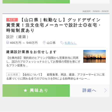
掲載期間
26/08/06～26/08/20
【山口県｜転勤なし】グッドデザイン
NEW
賞受賞！注文住宅メーカーで設計士◎在宅・
時短制度あり
設計（建築）
400万円 ～ 549万円
山口県
転勤なし
建築設計業務をお任せします
【仕事内容】 契約前のヒアリング段階から営業担当に同席
し、設計のプロフェッショナルとしてお客様の理想を形にす
るプラン提案を…
【会社について】 顧客集客、商談、建築、アフターサービスに至
会社概要
る家づくりに関わる全てのプロセスをDXによる効率的なオペレー…
興味あり
詳細へ