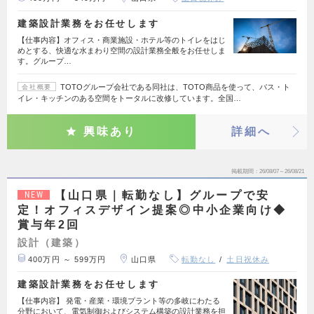
建築設計業務をお任せします
【仕事内容】オフィス・商業施設・ホテル等のトイレをはじ
めとする、快適な水まわり空間の設計業務全般をお任せしま
す。グループ…
TOTOグループ会社である同社は、TOTO商品を使って、バス・ト
会社概要
イレ・キッチンのある空間をトータルに改修しています。全国…
興味あり
詳細へ
掲載期間
26/08/07～26/08/21
【山口県｜転勤なし】グループで安
NEW
定！オフィスデザイン提案◎中小企業向け◆
賞与年2回
設計（建築）
400万円 ～ 599万円
山口県
転勤なし
土日祝休み
建築設計業務をお任せします
【仕事内容】 発電・産業・環境プラント等の多岐にわたる
分野において、電気制御およびシステム構築の設計業務を担