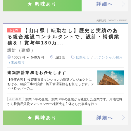
興味あり
詳細へ
掲載期間
26/08/07～26/08/20
【山口県｜転勤なし】歴史と実績のあ
NEW
る総合建設コンサルタントで、設計・補償業
務を！賞与年180万...
設計（建築）
400万円 ～ 549万円
山口県
転勤なし
ポテンシャル採用
（未経験可）
建築設計業務をお任せします
【仕事内容】 投資用賃貸マンションの新築プロジェクトに
おける、建設工事の設計・施工管理業務をお任せします。デ
ィベロッパーの…
創業55年の企業、創業38年の企業から独立した企業です。用地取得
会社概要
から投資用賃貸マンションの一棟販売を主体とした事業を行っ…
興味あり
詳細へ