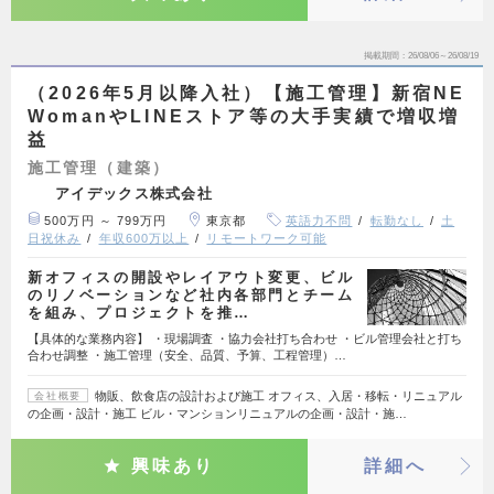
掲載期間
26/08/06～26/08/19
（2026年5月以降入社）【施工管理】新宿NE
WomanやLINEストア等の大手実績で増収増
益
施工管理（建築）
アイデックス株式会社
500万円 ～ 799万円
東京都
英語力不問
転勤なし
土
日祝休み
年収600万以上
リモートワーク可能
新オフィスの開設やレイアウト変更、ビル
のリノベーションなど社内各部門とチーム
を組み、プロジェクトを推…
【具体的な業務内容】 ・現場調査 ・協力会社打ち合わせ ・ビル管理会社と打ち
合わせ調整 ・施工管理（安全、品質、予算、工程管理）…
物販、飲食店の設計および施工 オフィス、入居・移転・リニュアル
会社概要
の企画・設計・施工 ビル・マンションリニュアルの企画・設計・施…
興味あり
詳細へ