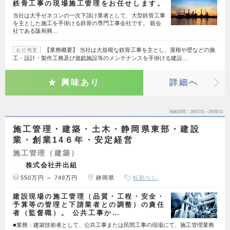
鉄骨工事の現場施工管理をお任せします。
当社は大手ゼネコンの一次下請け業者として、大型鉄骨工事
を主とした施工を手掛ける鉄骨の専門工事会社です。 親会
社である阪和興…
【業務概要】 当社は大規模な鉄骨工事を主とし、屋根や壁などの施
会社概要
工・設計・製作工務及び遊戯施設等のメンテナンスを手掛ける建設…
興味あり
詳細へ
掲載期間
26/07/31～26/08/13
施工管理・建築・土木・静岡県東部・建設
業・創業14６年・安定経営
施工管理（建築）
株式会社井出組
550万円 ～ 749万円
静岡県
転勤なし
建設現場の施工管理（品質・工程・安全・
予算等の管理と下請業者との調整）の責任
者（監督職）。 公共工事か…
■業務：建築技術者として、公共工事または民間工事の現場にて、施工管理業務