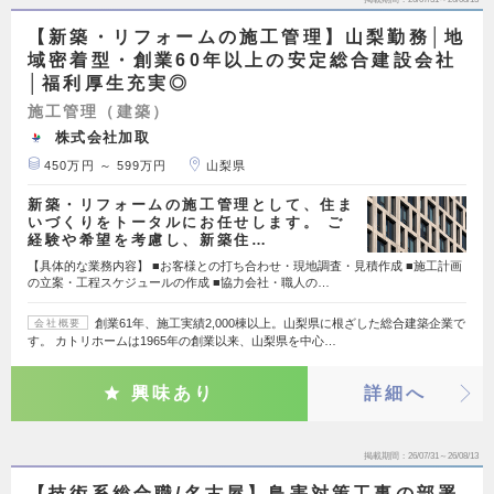
【新築・リフォームの施工管理】山梨勤務│地
域密着型・創業60年以上の安定総合建設会社
│福利厚生充実◎
施工管理（建築）
株式会社加取
450万円 ～ 599万円
山梨県
新築・リフォームの施工管理として、住ま
いづくりをトータルにお任せします。 ご
経験や希望を考慮し、新築住…
【具体的な業務内容】 ■お客様との打ち合わせ・現地調査・見積作成 ■施工計画
の立案・工程スケジュールの作成 ■協力会社・職人の…
創業61年、施工実績2,000棟以上。山梨県に根ざした総合建築企業で
会社概要
す。 カトリホームは1965年の創業以来、山梨県を中心…
興味あり
詳細へ
掲載期間
26/07/31～26/08/13
【技術系総合職/名古屋】鳥害対策工事の部署