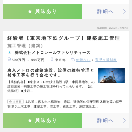
興味あり
詳細へ
掲載期間
26/07/31～26/08/13
経験者【東京地下鉄グループ】建築施工管理
施工管理（建築）
株式会社メトロレールファシリティーズ
500万円 ～ 999万円
東京都
転勤なし
育児支援制度
東京メトロの建築施設、設備の維持管理と
補修工事を行う会社です。
【業務内容】 ■東京メトロの鉄道施設（駅・車両基地等）の
建築改良・補修工事の施工管理を行ってもらいます。 【組
織構成】 ■技術…
1.鉄道に係る土木構造物、線路、建物等の保守管理 2.建物等の保守
会社概要
管理 3.土木工事、建築工事、管工事、造園工事、消防施設工…
興味あり
詳細へ