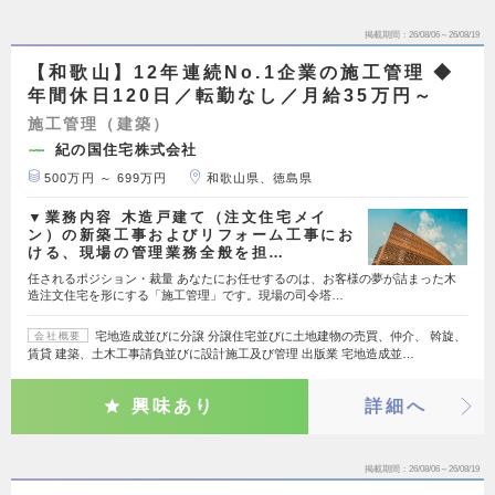
掲載期間
26/08/06～26/08/19
【和歌山】12年連続No.1企業の施工管理 ◆
年間休日120日／転勤なし／月給35万円～
施工管理（建築）
紀の国住宅株式会社
500万円 ～ 699万円
和歌山県、徳島県
▼業務内容 木造戸建て（注文住宅メイ
ン）の新築工事およびリフォーム工事にお
ける、現場の管理業務全般を担…
任されるポジション・裁量 あなたにお任せするのは、お客様の夢が詰まった木
造注文住宅を形にする「施工管理」です。現場の司令塔…
宅地造成並びに分譲 分譲住宅並びに土地建物の売買、仲介、 斡旋、
会社概要
賃貸 建築、土木工事請負並びに設計施工及び管理 出版業 宅地造成並…
興味あり
詳細へ
掲載期間
26/08/06～26/08/19