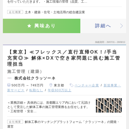
を行っていただきます。 ・施工現場の管理（品質、工…
土木・建築・住宅・土地活用の総合建設業
会社概要
興味あり
詳細へ
掲載期間
26/07/31～26/08/13
【東京】≪フレックス／直行直帰OK！/手当
充実◎≫ 解体×DXで空き家問題に挑む施工管
理担当
施工管理（建築）
株式会社クラッソーネ
500万円 ～ 749万円
東京都
ベンチャー企業
新規事業・
新サービス
転勤なし
年収600万以上
＜業務詳細＞ 具体的には、首都圏エリア内において元請け
として受注した解体工事の施工管理業務をお任せします。
・工程管理 ・安全…
解体工事のマッチングプラットフォーム「クラッソーネ」の開発・
会社概要
運営