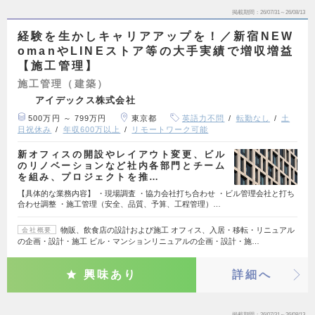
掲載期間
26/07/31～26/08/13
経験を生かしキャリアアップを！／新宿NEW
omanやLINEストア等の大手実績で増収増益
【施工管理】
施工管理（建築）
アイデックス株式会社
500万円 ～ 799万円
東京都
英語力不問
転勤なし
土
日祝休み
年収600万以上
リモートワーク可能
新オフィスの開設やレイアウト変更、ビル
のリノベーションなど社内各部門とチーム
を組み、プロジェクトを推…
【具体的な業務内容】 ・現場調査 ・協力会社打ち合わせ ・ビル管理会社と打ち
合わせ調整 ・施工管理（安全、品質、予算、工程管理）…
物販、飲食店の設計および施工 オフィス、入居・移転・リニュアル
会社概要
の企画・設計・施工 ビル・マンションリニュアルの企画・設計・施…
興味あり
詳細へ
掲載期間
26/07/31～26/08/13