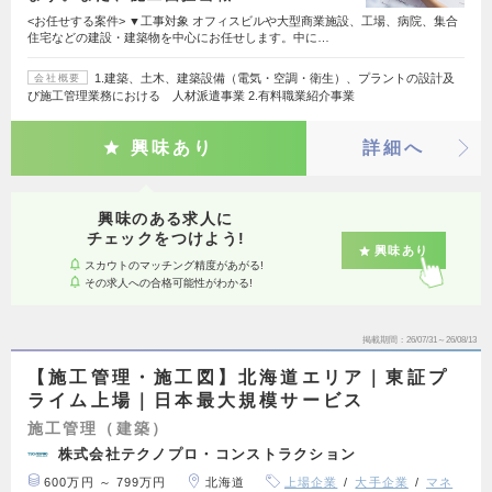
<お任せする案件> ▼工事対象 オフィスビルや大型商業施設、工場、病院、集合
住宅などの建設・建築物を中心にお任せします。中に…
1.建築、土木、建築設備（電気・空調・衛生）、プラントの設計及
会社概要
び施工管理業務における 人材派遣事業 2.有料職業紹介事業
興味あり
詳細へ
興味のある求人に
チェックをつけよう!
興味あり
スカウトのマッチング精度があがる!
その求人への合格可能性がわかる!
掲載期間
26/07/31～26/08/13
【施工管理・施工図】北海道エリア｜東証プ
ライム上場｜日本最大規模サービス
施工管理（建築）
株式会社テクノプロ・コンストラクション
600万円 ～ 799万円
北海道
上場企業
大手企業
マネ