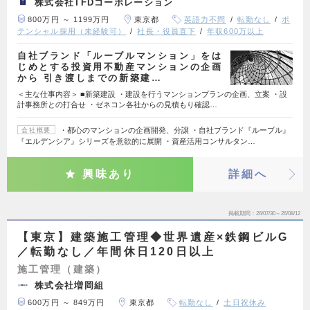
株式会社TFDコーポレーション
800万円 ～ 1199万円
東京都
英語力不問
転勤なし
ポ
テンシャル採用（未経験可）
社長・役員直下
年収600万以上
自社ブランド「ルーブルマンション」をは
じめとする投資用不動産マンションの企画
から 引き渡しまでの新築建…
＜主な仕事内容＞ ■新築建設 ・建設を行うマンションプランの企画、立案 ・設
計事務所との打合せ ・ゼネコン各社からの見積もり確認…
・都心のマンションの企画開発、分譲 ・自社ブランド『ルーブル』
会社概要
『エルデンシア』シリーズを意欲的に展開 ・資産活用コンサルタン…
興味あり
詳細へ
掲載期間
26/07/30～26/08/12
【東京】建築施工管理◆世界遺産×鉄鋼ビルG
／転勤なし／年間休日120日以上
施工管理（建築）
株式会社増岡組
600万円 ～ 849万円
東京都
転勤なし
土日祝休み