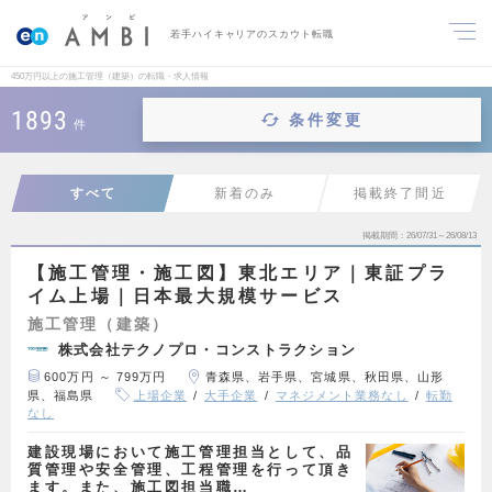
若手ハイキャリアのスカウト転職
450万円以上の施工管理（建築）の転職・求人情報
1893
条件変更
件
すべて
新着のみ
掲載終了間近
掲載期間
26/07/31～26/08/13
【施工管理・施工図】東北エリア｜東証プラ
イム上場｜日本最大規模サービス
施工管理（建築）
株式会社テクノプロ・コンストラクション
600万円 ～ 799万円
青森県、岩手県、宮城県、秋田県、山形
県、福島県
上場企業
大手企業
マネジメント業務なし
転勤
なし
建設現場において施工管理担当として、品
質管理や安全管理、工程管理を行って頂き
ます。また、施工図担当職…