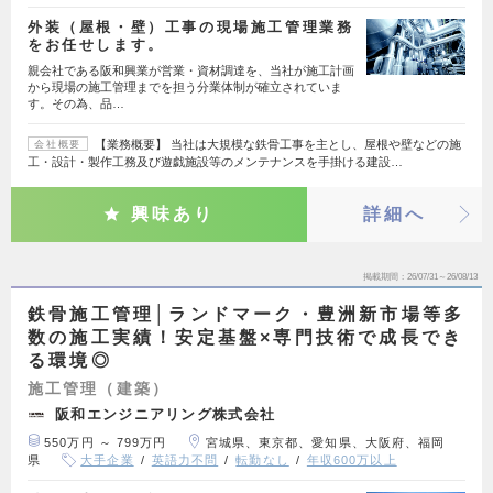
外装（屋根・壁）工事の現場施工管理業務
をお任せします。
親会社である阪和興業が営業・資材調達を、当社が施工計画
から現場の施工管理までを担う分業体制が確立されていま
す。その為、品…
【業務概要】 当社は大規模な鉄骨工事を主とし、屋根や壁などの施
会社概要
工・設計・製作工務及び遊戯施設等のメンテナンスを手掛ける建設…
興味あり
詳細へ
掲載期間
26/07/31～26/08/13
鉄骨施工管理│ランドマーク・豊洲新市場等多
数の施工実績！安定基盤×専門技術で成長でき
る環境◎
施工管理（建築）
阪和エンジニアリング株式会社
550万円 ～ 799万円
宮城県、東京都、愛知県、大阪府、福岡
県
大手企業
英語力不問
転勤なし
年収600万以上