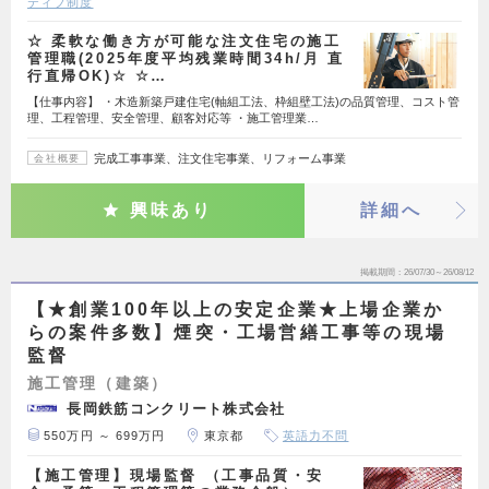
ティブ制度
☆ 柔軟な働き方が可能な注文住宅の施工
管理職(2025年度平均残業時間34h/月 直
行直帰OK)☆ ☆…
【仕事内容】 ・木造新築戸建住宅(軸組工法、枠組壁工法)の品質管理、コスト管
理、工程管理、安全管理、顧客対応等 ・施工管理業…
完成工事事業、注文住宅事業、リフォーム事業
会社概要
興味あり
詳細へ
掲載期間
26/07/30～26/08/12
【★創業100年以上の安定企業★上場企業か
らの案件多数】煙突・工場営繕工事等の現場
監督
施工管理（建築）
長岡鉄筋コンクリート株式会社
550万円 ～ 699万円
東京都
英語力不問
【施工管理】現場監督 （工事品質・安