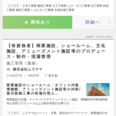
土木工事業 建築工事業 大工工事業 とび・土工工事業 石工事業 鉄筋
会社概要
工事業 舗装工事業 しゅんせつ工事業 水道設備工事業
興味あり
詳細へ
掲載期間
26/07/30～26/08/12
【有資格者】商業施設、ショールーム、文化
施設、アミューズメント施設等のプロデュー
ス・制作・現場管理
施工管理（建築）
株式会社ムラヤマ
500万円 ～ 799万円
東京都
商業施設やショールーム・オフィス内装、
博物館、アミューズメント施設等の内装/
展示装飾工事の現場代理人…
商業施設や店舗、テーマパークやアミューズメント施設、博物館/科学館/資料館
等の空間プロデュースおよび制作管理の仕事です。…
ムラヤマはイベント・式典、展示会やテーマパーク、商業施設や文
会社概要