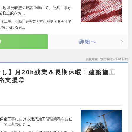
持つ地域密着型の建設企業にて、公共工事か
業務全般をお…
土木工事、不動産管理業を営む歴史ある会社で
工事における耐…
り
詳細へ
掲載期間
26/08/07～26/08/22
し】月20h残業＆長期休暇！建築施工
格支援◎
物保全工事における建築施工管理業務をお任
データに基づいた…