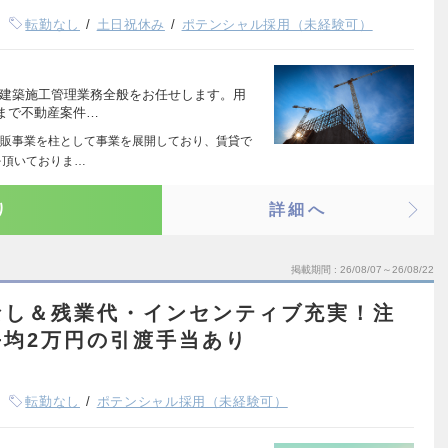
転勤なし
土日祝休み
ポテンシャル採用（未経験可）
る建築施工管理業務全般をお任せします。用
まで不動産案件…
販事業を柱として事業を展開しており、賃貸で
を頂いておりま…
り
詳細へ
掲載期間
26/08/07～26/08/22
なし＆残業代・インセンティブ充実！注
均2万円の引渡手当あり
転勤なし
ポテンシャル採用（未経験可）