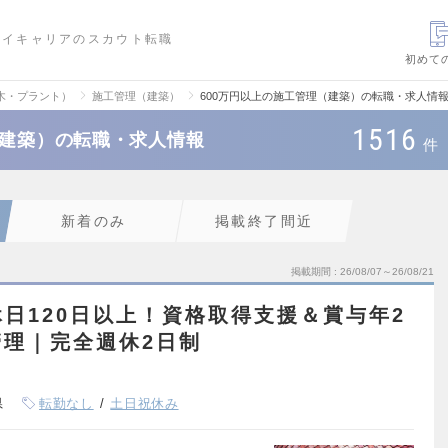
ハイキャリアのスカウト転職
初めて
木・プラント）
施工管理（建築）
600万円以上の施工管理（建築）の転職・求人情
1516
（建築）の転職・求人情報
件
新着のみ
掲載終了間近
掲載期間
26/08/07～26/08/21
日120日以上！資格取得支援＆賞与年2
理｜完全週休2日制
県
転勤なし
土日祝休み