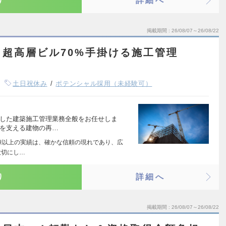
り
詳細へ
掲載期間
26/08/07～26/08/22
超高層ビル70%手掛ける施工管理
土日祝休み
ポテンシャル採用（未経験可）
とした建築施工管理業務全般をお任せしま
活を支える建物の再…
00棟以上の実績は、確かな信頼の現れであり、広
大切にし…
り
詳細へ
掲載期間
26/08/07～26/08/22