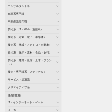
コンサルタント系
金融系専門職
不動産系専門職
技術系（IT・Web・通信系）
技術系（電気・電子・半導体）
技術系（機械・メカトロ・自動車）
技術系（化学・素材・食品・衣料）
技術系（建築・設備・土木・プラン
ト）
技術・専門職系（メディカル）
サービス・流通系
クリエイティブ系
希望業種
IT・インターネット・ゲーム
メーカー