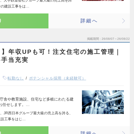
、大手鉄道会社グループ最大級の売上高を誇
舎の建設工事をは…
り
詳細へ
掲載期間
26/08/07～26/08/22
し】年収UPも可！注文住宅の施工管理｜
格手当充実
転勤なし
ポテンシャル採用（未経験可）
、庁舎や教育施設、住宅など多岐にわたる建
お任せします。…
、JR西日本グループ最大級の売上高を誇る、
建設工事をはじ…
り
詳細へ