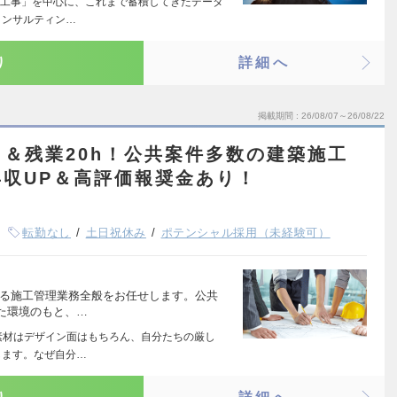
工事」を中心に、これまで蓄積してきたデータ
コンサルティン…
り
詳細へ
掲載期間
26/08/07～26/08/22
＆残業20h！公共案件多数の建築施工
収UP＆高評価報奨金あり！
転勤なし
土日祝休み
ポテンシャル採用（未経験可）
ける施工管理業務全般をお任せします。公共
た環境のもと、…
素材はデザイン面はもちろん、自分たちの厳し
します。なぜ自分…