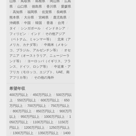
山県
鳥取県
島根県
岡山県
広島
県
山口県
徳島県
香川県
愛媛県
高知県
福岡県
佐賀県
長崎県
熊本県
大分県
宮崎県
鹿児島県
沖縄県
中国
韓国
香港
台湾
タイ
シンガポール
インドネシア
フィリピン
インド
その他アジア
（ベトナム、ミャンマー等）
北米（ア
メリカ、カナダ等）
中南米（メキシ
コ、ブラジル、アルゼンチン等）
オセ
アニア（オーストラリア、ニュージーラ
ンド等）
ヨーロッパ（イギリス、フラ
ンス、ドイツ、ロシア等）
中近東・ア
フリカ（モロッコ、エジプト、UAE、南
アフリカ等）
その他の海外
希望年収
400万円以上
450万円以上
500万円以
上
550万円以上
600万円以上
650
万円以上
700万円以上
750万円以上
800万円以上
850万円以上
900万円
以上
950万円以上
1000万円以上
1
050万円以上
1100万円以上
1150万
円以上
1200万円以上
1250万円以上
1300万円以上
1350万円以上
1400