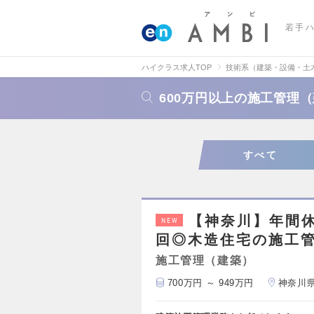
若手
ハイクラス求人TOP
技術系（建築・設備・土
600万円以上の施工管理
すべて
【神奈川】年間休
NEW
回◎木造住宅の施工管
施工管理（建築）
700万円 ～ 949万円
神奈川