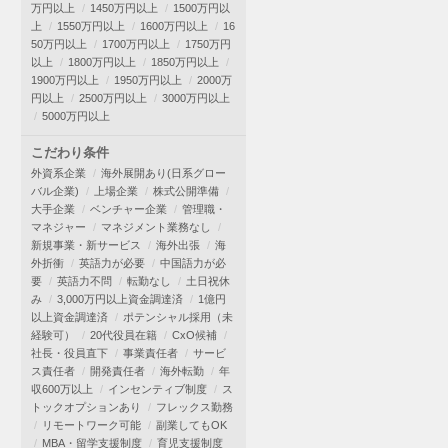
万円以上
1450万円以上
1500万円以
上
1550万円以上
1600万円以上
16
50万円以上
1700万円以上
1750万円
以上
1800万円以上
1850万円以上
1900万円以上
1950万円以上
2000万
円以上
2500万円以上
3000万円以上
5000万円以上
こだわり条件
外資系企業
海外展開あり(日系グロー
バル企業)
上場企業
株式公開準備
大手企業
ベンチャー企業
管理職・
マネジャー
マネジメント業務なし
新規事業・新サービス
海外出張
海
外折衝
英語力が必要
中国語力が必
要
英語力不問
転勤なし
土日祝休
み
3,000万円以上資金調達済
1億円
以上資金調達済
ポテンシャル採用（未
経験可）
20代役員在籍
CxO候補
社長・役員直下
事業責任者
サービ
ス責任者
開発責任者
海外転勤
年
収600万以上
インセンティブ制度
ス
トックオプションあり
フレックス勤務
リモートワーク可能
副業してもOK
MBA・留学支援制度
育児支援制度