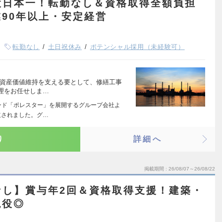
設日本一！転勤なし＆資格取得全額負担
90年以上・安定経営
転勤なし
土日祝休み
ポテンシャル採用（未経験可）
と資産価値維持を支える要として、修繕工事
理をお任せしま…
ンド「ポレスター」を展開するグループ会社よ
立されました。グ…
り
詳細へ
掲載期間
26/08/07～26/08/22
なし】賞与年2回＆資格取得支援！建築・
現役◎