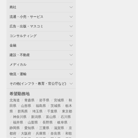
商社
流通・小売・サービス
広告・出版・マスコミ
コンサルティング
金融
建設・不動産
メディカル
物流・運輸
その他(インフラ・教育・官公庁など)
希望勤務地
北海道
青森県
岩手県
宮城県
秋
田県
山形県
福島県
茨城県
栃木
県
群馬県
埼玉県
千葉県
東京都
神奈川県
新潟県
富山県
石川県
福井県
山梨県
長野県
岐阜県
静岡県
愛知県
三重県
滋賀県
京
都府
大阪府
兵庫県
奈良県
和歌