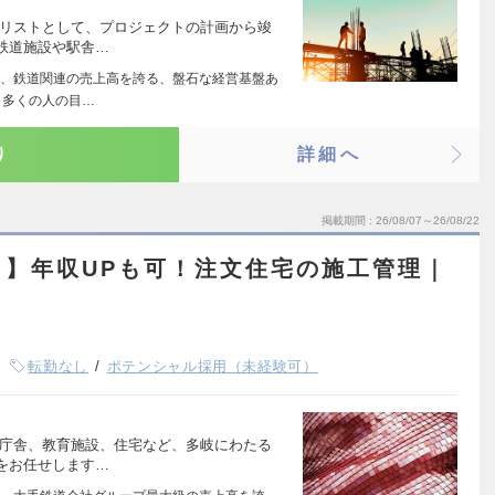
ャリストとして、プロジェクトの計画から竣
鉄道施設や駅舎…
、鉄道関連の売上高を誇る、盤石な経営基盤あ
、多くの人の目…
り
詳細へ
掲載期間
26/08/07～26/08/22
し】年収UPも可！注文住宅の施工管理｜
転勤なし
ポテンシャル採用（未経験可）
、庁舎、教育施設、住宅など、多岐にわたる
をお任せします…