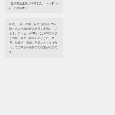
直接募集企業の掲載求人
ヘッドハン
ターの掲載求人
600万円以上の施工管理（建築）の転
職・求人情報の検索結果を表示してい
ます。アンビ（AMBI）では600万円以
上の施工管理（建築）のように、業
界、勤務地、職種、年収などを掛け合
わせてご希望の条件での検索が可能で
す。