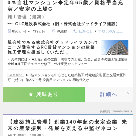
0％自社マンション◆定年65歳／資格手当充
実／安定の上場G
施工管理（建築）
GLC建設株式会社（旧：株式会社グッドライフ建設）
650万円 ～ 799万円
沖縄県
転勤なし
年収600万以上
親会社である株式会社グッドライフカンパ
ニーが受注するRC賃貸マンションの建築
施工管理を担当していただ…
＜具体的には＞ ■工程計画の立案、現場での工程、安全、品質等の施工管理業務
全般 ■施工図チェックや修正、仕様変更やスケジュー…
RC造マンションを中心とした建築施工 特定建設業 国土交通大臣許
会社概要
可 （特-2） 第27792号 投資用マンションの用地仕入か…
興味あり
詳細へ
掲載期間
26/08/06～26/08/19
【建築施工管理】創業140年超の安定企業│未
来の産業振興・発展を支える中堅ゼネコン
施工管理（建築）