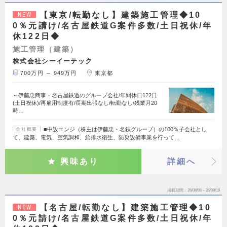
【東京/転勤なし】建築施工管理◆10
NEW
0％元請け/名古屋鉄道G案件多数/土日祝休/年
休122日◆
施工管理（建築）
株式会社シーイーテック
700万円 ～ 949万円
東京都
～伊藤忠商事・名古屋鉄道のグループ会社/年間休日122日
(土日祝休)/再雇用制度有/長期出張なし/転勤なし/残業月20
時…
■中設エンジ（株主は伊藤忠・名鉄グループ）の100％子会社とし
会社概要
て、建築、電気、空気調和、給排水衛生、防災設備事業を行って…
興味あり
詳細へ
掲載期間
26/08/06～26/08/19
【名古屋/転勤なし】建築施工管理◆10
NEW
0％元請け/名古屋鉄道G案件多数/土日祝休/年