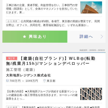
工事計画の立案、業者手配、利益管理を行い、工事部門の管
理職（部課長）として、全体のマネジメントを担当していた
だきます。東…
公共関連の構成が約6割。各省庁、東京都の実績が豊富です。 民間
会社概要
分野は、オフィス、共同住宅、教育福祉施設など。 いずれも新築か…
興味あり
詳細へ
掲載期間
26/08/06～26/08/19
【建築(自社ブランド)】WLB◎(転勤
NEW
無/残業月15h)/マンションデベロッパー
施工管理（建築）
大和地所レジデンス株式会社
700万円 ～ 1049万円
東京都
【仕事の内容】 ■大和地所グループが供給する新築マンショ
ンの建築企画～施工管理迄を担当頂きます。ヨーロッパの建
築美をまとっ…
【事業内容】 ■自社分譲マンション・戸建ての企画・販売 ■販売受
会社概要