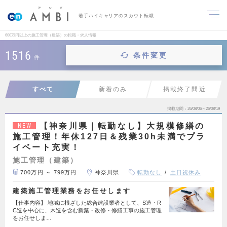
若手ハイキャリアのスカウト転職
600万円以上の施工管理（建築）の転職・求人情報
1516
条件変更
件
すべて
新着のみ
掲載終了間近
掲載期間
26/08/06～26/08/19
【神奈川県｜転勤なし】大規模修繕の
NEW
施工管理！年休127日＆残業30h未満でプラ
イベート充実！
施工管理（建築）
700万円 ～ 799万円
神奈川県
転勤なし
土日祝休み
建築施工管理業務をお任せします
【仕事内容】 地域に根ざした総合建設業者として、S造・R
C造を中心に、木造を含む新築・改修・修繕工事の施工管理
をお任せしま…