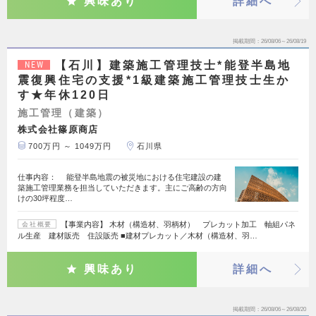
興味あり
詳細へ
掲載期間
26/08/06～26/08/19
【石川】建築施工管理技士*能登半島地
NEW
震復興住宅の支援*1級建築施工管理技士生か
す★年休120日
施工管理（建築）
株式会社篠原商店
700万円 ～ 1049万円
石川県
仕事内容： 能登半島地震の被災地における住宅建設の建
築施工管理業務を担当していただきます。主にご高齢の方向
けの30坪程度…
【事業内容】 木材（構造材、羽柄材） プレカット加工 軸組パネ
会社概要
ル生産 建材販売 住設販売 ■建材プレカット／木材（構造材、羽…
興味あり
詳細へ
掲載期間
26/08/06～26/08/20