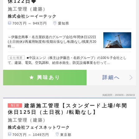
休122日◆
施工管理（建築）
株式会社シーイーテック
700万円 ～ 949万円
愛知県
～伊藤忠商事・名古屋鉄道のグループ会社/年間休日122日
(土日祝休)/再雇用制度有/長期出張なし/転勤なし/残業月20
時…
■中設エンジ（株主は伊藤忠・名鉄グループ）の100％子会社とし
会社概要
て、建築、電気、空気調和、給排水衛生、防災設備事業を行って…
興味あり
詳細へ
掲載期間
26/08/06～26/08/19
建築施工管理【スタンダード上場/年間
NEW
休日125日（土日祝）/転勤なし】
施工管理（建築）
株式会社フェイスネットワーク
700万円 ～ 1049万円
東京都