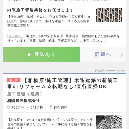
内装施工管理業務をお任せします
【仕事内容】 地域に根差し、空き家管理から民家再生、施
設建築・修繕に至るまで、多様な建築ニーズに応える内装工
事の施工管理を…
同社は山形県の空き家管理・民家再生・施設建築および修繕事業を
会社概要
行っています。建築、修繕、解体、設備工事など、ご要望にワンス…
興味あり
詳細へ
掲載期間
26/08/06～26/08/19
【相模原/施工管理】木造建築の新築工
NEW
事orリフォーム☆転勤なし/直行直帰OK
施工管理（建築）
相陽建設株式会社
700万円 ～ 849万円
神奈川県
【相模原エリア中心×直行直帰OK！】＜相模原エリア＞木造
住宅の新築工事またはリフォーム工事における施工管理をお
任せします…