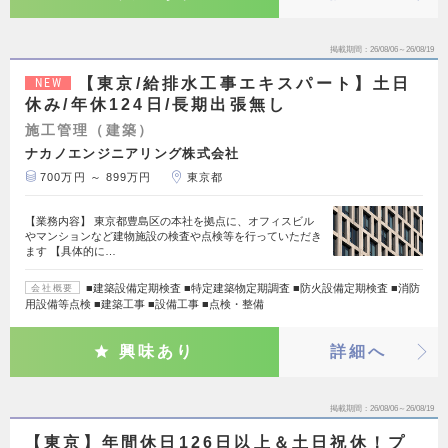
掲載期間
26/08/06～26/08/19
【東京/給排水工事エキスパート】土日
NEW
休み/年休124日/長期出張無し
施工管理（建築）
ナカノエンジニアリング株式会社
700万円 ～ 899万円
東京都
【業務内容】 東京都豊島区の本社を拠点に、オフィスビル
やマンションなど建物施設の検査や点検等を行っていただき
ます 【具体的に…
■建築設備定期検査 ■特定建築物定期調査 ■防火設備定期検査 ■消防
会社概要
用設備等点検 ■建築工事 ■設備工事 ■点検・整備
興味あり
詳細へ
掲載期間
26/08/06～26/08/19
【東京】年間休日126日以上＆土日祝休！プ