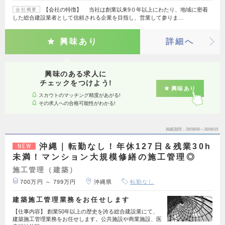
【会社の特徴】 当社は創業以来9０年以上にわたり、地域に密着
会社概要
した総合建設業者として信頼される企業を目指し、営業して参りま…
興味あり
詳細へ
興味のある求人に
チェックをつけよう!
興味あり
スカウトのマッチング精度があがる!
その求人への合格可能性がわかる!
掲載期間
26/08/06～26/08/19
沖縄｜転勤なし！年休127日＆残業30h
NEW
未満！マンション大規模修繕の施工管理◎
施工管理（建築）
700万円 ～ 799万円
沖縄県
転勤なし
建築施工管理業務をお任せします
【仕事内容】 創業50年以上の歴史を誇る総合建設業にて、
建築施工管理業務をお任せします。公共施設や商業施設、医