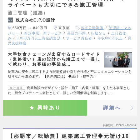
ライベートも大切にできる施工管理
施工管理（建築）
株式会社C.P.O設計
650万円 ～ 849万円
東京都
株式公開準備
管理職・マネ
ジャー
新規事業・新サービス
英語力不問
転勤なし
土日祝休
み
3,000万円以上資金調達済
サービス責任者
年収600万以上
育
児支援制度
大手飲食チェーンが出店するロードサイド
（道路沿い）店の設計から竣工まで一貫し
て携わり、お客様の事業成…
納期内に安全に竣工するよう現場監督や協力会社様と密にコミュニケーションを
取りながら進めます。 【具体的には】 ◆設計 （標準の…
商業施設のデザイン・設計・施工（内装・建築）を主たる事業とし
会社概要
た、総合プロデュース会社として、新しい空間価値を創造します。…
興味あり
詳細へ
掲載期間
26/08/06～26/08/19
【那覇市／転勤無】建築施工管理◆元請け10