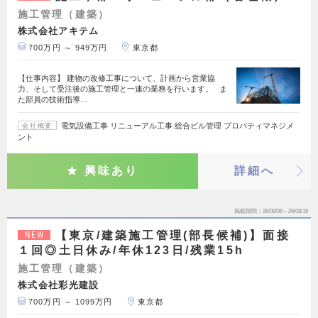
施工管理（建築）
株式会社アキテム
700万円 ～ 949万円
東京都
【仕事内容】 建物の改修工事について、計画から営業協
力、そして受注後の施工管理と一連の業務を行います。 ま
た部員の技術指導…
電気設備工事 リニューアル工事 総合ビル管理 プロパティマネジメ
会社概要
ント
興味あり
詳細へ
掲載期間
26/08/06～26/08/19
【東京/建築施工管理(部長候補)】面接
NEW
１回◎土日休み/年休123日/残業15h
施工管理（建築）
株式会社彩光建設
700万円 ～ 1099万円
東京都