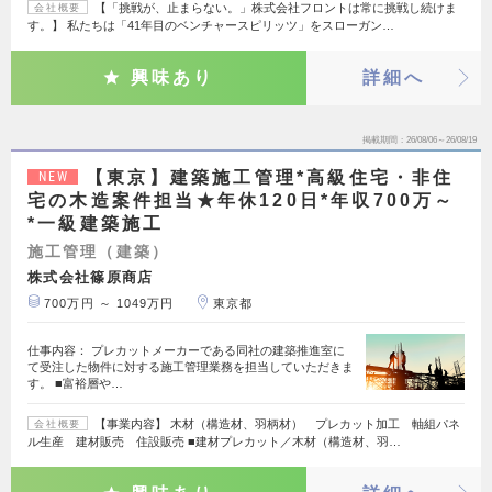
【「挑戦が、止まらない。」株式会社フロントは常に挑戦し続けま
会社概要
す。】 私たちは「41年目のベンチャースピリッツ」をスローガン…
興味あり
詳細へ
掲載期間
26/08/06～26/08/19
【東京】建築施工管理*高級住宅・非住
NEW
宅の木造案件担当★年休120日*年収700万～
*一級建築施工
施工管理（建築）
株式会社篠原商店
700万円 ～ 1049万円
東京都
仕事内容： プレカットメーカーである同社の建築推進室に
て受注した物件に対する施工管理業務を担当していただきま
す。 ■富裕層や…
【事業内容】 木材（構造材、羽柄材） プレカット加工 軸組パネ
会社概要
ル生産 建材販売 住設販売 ■建材プレカット／木材（構造材、羽…