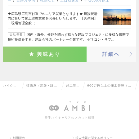
ー
英語力不問
転勤なし
土日祝休み
年収600万以上
★広島県広島市付近でのエリア就業となります★ 建設現場
内に於いて施工管理業務をお任せいたします。 【具体例】
・現場管理全般（…
国内・海外、分野を問わず様々な建設プロジェクトに多様な形態で
会社概要
技術提供をする、建設会社のパートナー企業です。 ゼネコン・サブ…
興味あり
詳細へ
ハイクラ
技術系（建築・設
施工管理
600万円以上の施工管理（建
ス求人TO
備・土木・プラン
（建築）
築）の転職・求人情報一覧
P
ト）
若手ハイキャリアのスカウト転職
利用規約
求人情報に関するポリシー