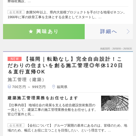
療福祉施設、…
創業50年以上、県内大規模プロジェクトを手がける地場ゼネコン。
会社概要
1966年に軍の鉄骨工事を主体とする企業としてスタートし、…
興味あり
詳細へ
掲載期間
26/08/06～26/08/20
【福岡｜転勤なし】完全自由設計！こ
NEW
だわりの住まいを創る施工管理◎年休120日
＆直行直帰OK
施工管理（建築）
700万円 ～ 999万円
福岡県
建築施工管理業務をお任せします
【仕事内容】 地域社会の発展を支える総合建設技術集団の
一員として、建築工事の施工管理業務全般をお任せします。
官公庁案件と民…
【会社について】 グループ展開の基本にあるのは、皆様のため、地
会社概要
域のため、幅広くお役に立つことを目指したい、という理念です。…