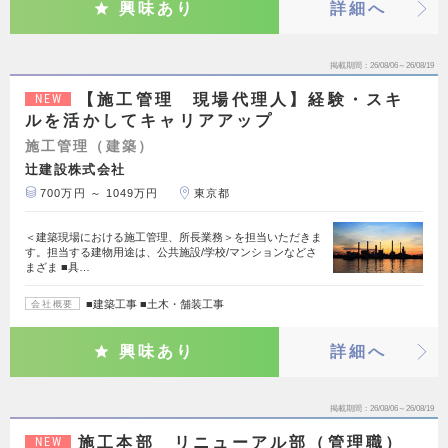
興味あり
詳細へ
掲載期間
26/08/06～26/08/19
【施工管理 現場代理人】経験・スキ
NEW
ルを活かしてキャリアアップ
施工管理（建築）
辻建設株式会社
700万円 ～ 1049万円
東京都
＜建築現場における施工管理、所長業務＞を担当いただきま
す。担当する建物用途は、公共施設/学校/マンションなどさ
まざま ■具…
■建築工事 ■土木・舗装工事
会社概要
興味あり
詳細へ
掲載期間
26/08/06～26/08/19
施工本部 リニューアル部（管理職）
NEW