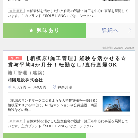
自然素材を活かした注文住宅の設計・施工を中心に事業を展開して
会社概要
います。主力ブランド「SOLE LIVING」では、シックハ…
興味あり
詳細へ
掲載期間
26/08/06～26/08/19
【相模原/施工管理】経験を活かせる☆
NEW
賞与平均4か月分！転勤なし/直行直帰OK
施工管理（建築）
相陽建設株式会社
700万円 ～ 849万円
神奈川県
【地域のランドマークになるような大型建築物を手掛ける】
相模原エリアを中心に、RC造マンションや公共施設、商業
施設などの施…
自然素材を活かした注文住宅の設計・施工を中心に事業を展開して
会社概要
います。主力ブランド「SOLE LIVING」では、シックハ…