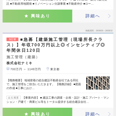
託 ■不動産用地開発 ■リノベーション分譲事業 ■不動産仲介 ■ロー…
興味あり
詳細へ
掲載期間
26/08/06～26/08/19
■急募【建築施工管理（現場所長クラ
NEW
ス）】年収700万円以上◎インセンティブ◎
年間休日120日
施工管理（建築）
株式会社ナミキ
700万円 ～ 1149万円
東京都
【職務概要】 地域密着の総合建設不動産会社である同社
で、施工管理をご担当いただきます。 【職務詳細】 ■図面
の作成 ■工事におけ…
【事業内容】 ■ 建設工事の調査・企画・設計・施工 アパート・マン
会社概要
ション・戸建て・商業ビル等をトータル提供する総合建設会社…
興味あり
詳細へ