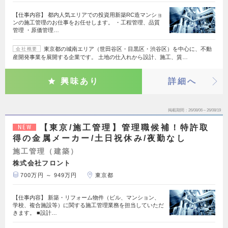
【仕事内容】 都内人気エリアでの投資用新築RC造マンショ
ンの施工管理のお仕事をお任せします。 ・工程管理、品質
管理 ・原価管理…
東京都の城南エリア（世田谷区・目黒区・渋谷区）を中心に、不動
会社概要
産開発事業を展開する企業です。 土地の仕入れから設計、施工、賃…
興味あり
詳細へ
掲載期間
26/08/06～26/08/19
【東京/施工管理】管理職候補！特許取
NEW
得の金属メーカー/土日祝休み/夜勤なし
施工管理（建築）
株式会社フロント
700万円 ～ 949万円
東京都
【仕事内容】 新築・リフォーム物件（ビル、マンション、
学校、複合施設等）に関する施工管理業務を担当していただ
きます。 ■設計…