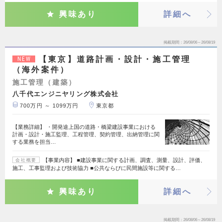
興味あり
詳細へ
掲載期間
26/08/06～26/08/19
【東京】道路計画・設計・施工管理
NEW
（海外案件）
施工管理（建築）
八千代エンジニヤリング株式会社
700万円 ～ 1099万円
東京都
【業務詳細】 ・開発途上国の道路・橋梁建設事業における
計画・設計・施工監理、工程管理、契約管理、出納管理に関
する業務を担当…
【事業内容】 ■建設事業に関する計画、調査、測量、設計、評価、
会社概要
施工、工事監理および技術協力 ■公共ならびに民間施設等に関する…
興味あり
詳細へ
掲載期間
26/08/06～26/08/19