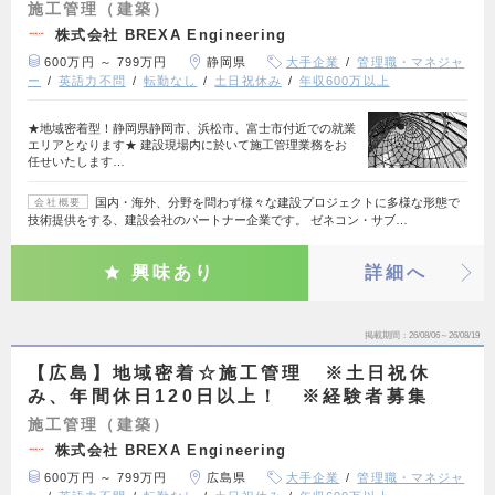
施工管理（建築）
株式会社 BREXA Engineering
600万円 ～ 799万円
静岡県
大手企業
管理職・マネジャ
ー
英語力不問
転勤なし
土日祝休み
年収600万以上
★地域密着型！静岡県静岡市、浜松市、富士市付近での就業
エリアとなります★ 建設現場内に於いて施工管理業務をお
任せいたします…
国内・海外、分野を問わず様々な建設プロジェクトに多様な形態で
会社概要
技術提供をする、建設会社のパートナー企業です。 ゼネコン・サブ…
興味あり
詳細へ
掲載期間
26/08/06～26/08/19
【広島】地域密着☆施工管理 ※土日祝休
み、年間休日120日以上！ ※経験者募集
施工管理（建築）
株式会社 BREXA Engineering
600万円 ～ 799万円
広島県
大手企業
管理職・マネジャ