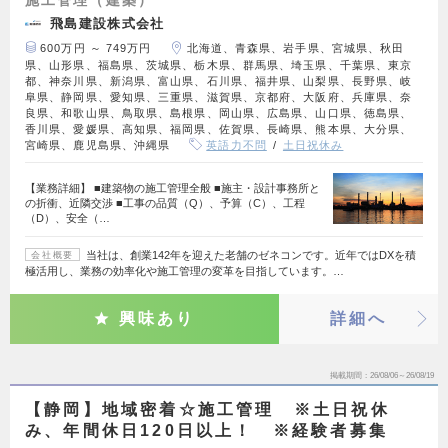
飛島建設株式会社
600万円 ～ 749万円
北海道、青森県、岩手県、宮城県、秋田
県、山形県、福島県、茨城県、栃木県、群馬県、埼玉県、千葉県、東京
都、神奈川県、新潟県、富山県、石川県、福井県、山梨県、長野県、岐
阜県、静岡県、愛知県、三重県、滋賀県、京都府、大阪府、兵庫県、奈
良県、和歌山県、鳥取県、島根県、岡山県、広島県、山口県、徳島県、
香川県、愛媛県、高知県、福岡県、佐賀県、長崎県、熊本県、大分県、
宮崎県、鹿児島県、沖縄県
英語力不問
土日祝休み
【業務詳細】 ■建築物の施工管理全般 ■施主・設計事務所と
の折衝、近隣交渉 ■工事の品質（Q）、予算（C）、工程
（D）、安全（…
当社は、創業142年を迎えた老舗のゼネコンです。近年ではDXを積
会社概要
極活用し、業務の効率化や施工管理の変革を目指しています。…
興味あり
詳細へ
掲載期間
26/08/06～26/08/19
【静岡】地域密着☆施工管理 ※土日祝休
み、年間休日120日以上！ ※経験者募集