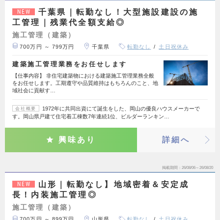
千葉県｜転勤なし！大型施設建設の施
NEW
工管理｜残業代全額支給◎
施工管理（建築）
700万円 ～ 799万円
千葉県
転勤なし
土日祝休み
建築施工管理業務をお任せします
【仕事内容】 非住宅建築物における建築施工管理業務全般
をお任せします。工期遵守や品質維持はもちろんのこと、地
域社会に貢献す…
1972年に共同出資にて誕生をした、岡山の優良ハウスメーカーで
会社概要
す。岡山県戸建て住宅着工棟数7年連続1位、ビルダーランキン…
興味あり
詳細へ
掲載期間
26/08/06～26/08/20
山形｜転勤なし】地域密着＆安定成
NEW
長！内装施工管理◎
施工管理（建築）
700万円 ～ 899万円
山形県
転勤なし
土日祝休み