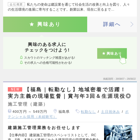
私たちの使命は建設業を通じて社会生活の改善と向上を図り、人々
会社概要
の生活環境の進展に寄与することです。創業以来、現在に至るまで…
興味あり
詳細へ
興味のある求人に
チェックをつけよう!
興味あり
スカウトのマッチング精度があがる!
その求人への合格可能性がわかる!
掲載期間
26/08/07～26/08/22
【福島｜転勤なし】地域密着で活躍！
NEW
実力主義の現場監督｜賞与年3回＆生涯現役◎
施工管理（建築）
400万円 ～ 549万円
福島県
転勤なし
土日祝休み
ポ
テンシャル採用（未経験可）
建築施工管理業務をお任せします
【仕事内容】 建築施工管理のスペシャリストとして、RC
造、S造、木造など多岐にわたる建築現場の管理業務全般を