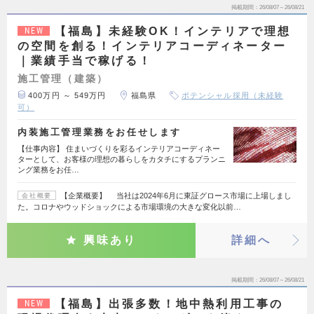
掲載期間
26/08/07～26/08/21
【福島】未経験OK！インテリアで理想
NEW
の空間を創る！インテリアコーディネーター
｜業績手当で稼げる！
施工管理（建築）
400万円 ～ 549万円
福島県
ポテンシャル採用（未経験
可）
内装施工管理業務をお任せします
【仕事内容】 住まいづくりを彩るインテリアコーディネー
ターとして、お客様の理想の暮らしをカタチにするプランニ
ング業務をお任…
【企業概要】 当社は2024年6月に東証グロース市場に上場しまし
会社概要
た。コロナやウッドショックによる市場環境の大きな変化以前…
興味あり
詳細へ
掲載期間
26/08/07～26/08/21
【福島】出張多数！地中熱利用工事の
NEW