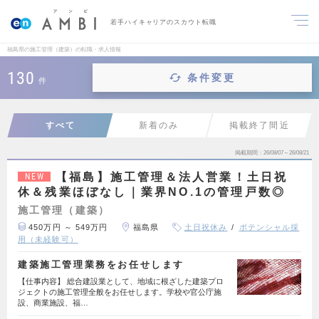
若手ハイキャリアのスカウト転職
福島県の施工管理（建築）の転職・求人情報
130
条件変更
件
すべて
新着のみ
掲載終了間近
掲載期間
26/08/07～26/08/21
【福島】施工管理＆法人営業！土日祝
NEW
休＆残業ほぼなし｜業界NO.1の管理戸数◎
施工管理（建築）
450万円 ～ 549万円
福島県
土日祝休み
ポテンシャル採
用（未経験可）
建築施工管理業務をお任せします
【仕事内容】 総合建設業として、地域に根ざした建築プロ
ジェクトの施工管理全般をお任せします。学校や官公庁施
設、商業施設、福…