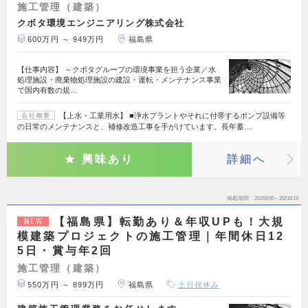
施工管理（建築）
クボタ環境エンジニアリング株式会社
600万円 ～ 949万円
福島県
【仕事内容】 ～クボタグループの環境事業を担う企業／水
処理施設・廃棄物処理施設の建設・運転・メンテナンス事業
で国内有数の規…
【上水・工業用水】 ■浄水プラントやそれに付帯するポンプ設備等
会社概要
の日常のメンテナンスと、補修改造工事を手がけています。長年蓄…
興味あり
詳細へ
掲載期間
26/08/06～26/08/19
【福島県】転勤あり＆年収UPも！大規
NEW
模建築プロジェクトの施工管理｜年間休日12
5日・賞与年2回
施工管理（建築）
550万円 ～ 899万円
福島県
土日祝休み