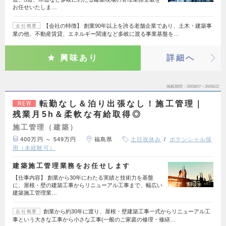
お任せいたしま…
【会社の特徴】 創業90年以上を誇る老舗企業であり、土木・建築事
会社概要
業の他、不動産賃貸、エネルギー関連など多岐に渡る事業基盤を…
興味あり
詳細へ
掲載期間
26/08/07～26/08/22
転勤なし＆泊り出張なし！施工管理｜
NEW
残業月5h＆柔軟な有給取得◎
施工管理（建築）
400万円 ～ 549万円
福島県
土日祝休み
ポテンシャル採
用（未経験可）
建築施工管理業務をお任せします
【仕事内容】 創業から30年にわたる実績と技術力を基盤
に、屋根・壁の建築工事からリニューアル工事まで、幅広い
建築施工管理業…
創業から約30年に渡り、屋根・壁建築工事一式からリニューアル工
会社概要
事という大きな工事から小さな工事(一般のご家庭の修理・修繕…