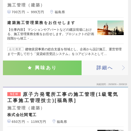
施工管理（建築）
700万円 ～ 999万円
福島県
建築施工管理業務をお任せします
【仕事内容】 マンションやアパートなどの建設現場におけ
る、施工管理業務全般をお任せします。プロジェクトの計画
段階から竣工・…
建物賃貸事業の総合支援を領域とし、企画から設計施工、運営管理
会社概要
まで一貫して行う「賃貸経営受託システム」をコアビジネスとして…
興味あり
詳細へ
掲載期間
26/08/06～26/08/19
原子力発電所工事の施工管理(1級電気
NEW
工事施工管理技士)[福島県]
施工管理（建築）
株式会社関電工
650万円 ～ 1199万円
福島県