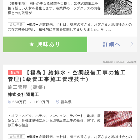
【募集要項】 同社の更なる飛躍を目指し、次代の関電工を
担う新しい人材を募集します。各業界のトップクラスのお客
様とのお取引が…
■概要■ 創業以来、当社は、株主の皆さま、お客さまと地域社会との
会社概要
共存共栄を目指し、積極的に事業を展開してまいりました。そし…
興味あり
詳細へ
掲載期間
26/08/06～26/08/19
【福島】給排水・空調設備工事の施工
NEW
管理(1級管工事施工管理技士)
施工管理（建築）
株式会社関電工
650万円 ～ 1199万円
福島県
・オフィスビル、ホテル、マンション、デパート、劇場、病
院など、各種建築物における環境設備工事の新設、保守、改
修工事を担当…
■概要■ 創業以来、当社は、株主の皆さま、お客さまと地域社会との
会社概要