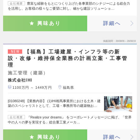
豊富な経験をもとにつくり上げた各事業部のシナジーによる総合力
会社概要
を活用し、お客様の様々なご要望に対し、確かな建設ソリューショ…
興味あり
詳細へ
掲載期間
26/08/06～26/08/19
【福島】工場建屋・インフラ等の新
NEW
設・改修・維持保全業務の計画立案・工事管
理
施工管理（建築）
株式会社IHI
1100万円 ～ 1449万円
福島県
[01080248] 【業務内容】 (1)IHI相馬事業所における土木・建
築のスペシャリストとして、工場・事務所等の建築物お…
『Realize your dreams』 をコーポレートメッセージに掲げ、「世界
会社概要
中の人々の夢を実現する」総合重工業メーカ…
興味あり
詳細へ