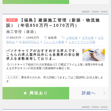
掲載期間
26/08/06～26/08/19
【福島】建築施工管理（新築・物流施
NEW
設）（年収850万円～1070万円）
施工管理（建築）
850万円 ～ 1099万円
福島県
上場企業
大手企業
土日
祝休み
年収600万以上
フレックス勤務
リモートワーク可能
パソナキャリアがおすすめする求人です。
こちらの求人案件以外にも各業界の非公開
求人を多数保有しておりま…
【パソナキャリア経由での入社実績あり】◎東証プライム上場／創業145年を超
える大手ゼネコンの安定基盤 ◎新築物件を幅広く担…
匿名求人のため、求人詳細につきましてはご面談時にお伝え致しま
会社概要
す。
興味あり
詳細へ
掲載期間
26/08/06～26/08/19