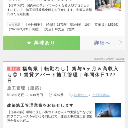
【仕事内容】 国内外のランドマークとなる大型プロジェク
トにおいて、施工管理業務全般をお任せします。創業以来培
われた先進技術…
【会社概要】 ［創業］1873年（明治6年）10月 ［従業員］8,579名
会社概要
（2022年3月31日現在） ［支店］16支店 ［営業…
興味あり
詳細へ
掲載期間
26/08/07～26/08/21
福島県｜転勤なし】賞与5ヶ月＆高収入
NEW
も◎！賃貸アパート施工管理｜年間休日127
日
施工管理（建築）
400万円 ～ 549万円
福島県
転勤なし
土日祝休み
建築施工管理業務をお任せします
【仕事内容】環境に優しい街づくりと人々の生活をつなぐ空
間プロデュースを手掛ける同社にて、建築工事の施工管理業
務全般をお任…