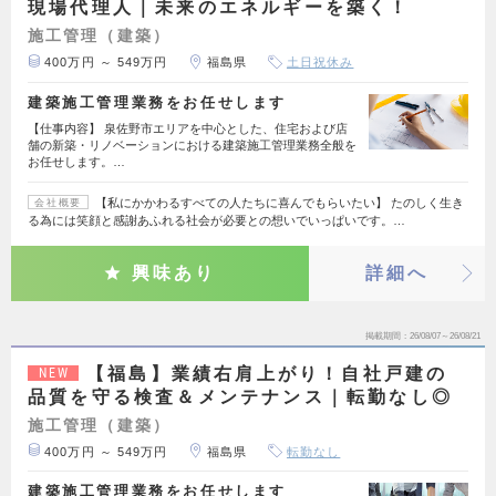
現場代理人｜未来のエネルギーを築く！
施工管理（建築）
400万円 ～ 549万円
福島県
土日祝休み
建築施工管理業務をお任せします
【仕事内容】 泉佐野市エリアを中心とした、住宅および店
舗の新築・リノベーションにおける建築施工管理業務全般を
お任せします。…
【私にかかわるすべての人たちに喜んでもらいたい】 たのしく生き
会社概要
る為には笑顔と感謝あふれる社会が必要との想いでいっぱいです。…
興味あり
詳細へ
掲載期間
26/08/07～26/08/21
【福島】業績右肩上がり！自社戸建の
NEW
品質を守る検査＆メンテナンス｜転勤なし◎
施工管理（建築）
400万円 ～ 549万円
福島県
転勤なし
建築施工管理業務をお任せします