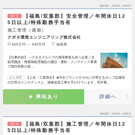
掲載期間
26/08/06～26/08/19
【福島/双葉郡】安全管理／年間休日12
NEW
5日以上/特殊勤務手当有
施工管理（建築）
クボタ環境エンジニアリング株式会社
600万円 ～ 949万円
福島県
【仕事内容】 ～クボタグループの環境事業を担う企業／水
処理施設・廃棄物処理施設の建設・運転・メンテナンス事業
で国内有数の規…
【上水・工業用水】 ■浄水プラントやそれに付帯するポンプ設備等
会社概要
の日常のメンテナンスと、補修改造工事を手がけています。長年蓄…
興味あり
詳細へ
掲載期間
26/08/06～26/08/19
【福島/双葉郡】施工管理／年間休日12
NEW
5日以上/特殊勤務手当有