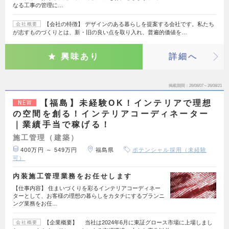
なる工事の管理に…
【会社の特徴】 デザインのある暮らしを提案する会社です。私たち
会社概要
が志すものづくりとは、新・旧の良い点を取り入れ、普遍的価値を…
興味あり
詳細へ
掲載期間
26/08/07～26/08/21
【福島】未経験OK！インテリアで理想
NEW
の空間を創る！インテリアコーディネーター
｜業績手当で稼げる！
施工管理（建築）
400万円 ～ 549万円
福島県
ポテンシャル採用（未経験
可）
内装施工管理業務をお任せします
【仕事内容】 住まいづくりを彩るインテリアコーディネー
ターとして、お客様の理想の暮らしをカタチにするプランニ
ング業務をお任…
【企業概要】 当社は2024年6月に東証グロース市場に上場しまし
会社概要