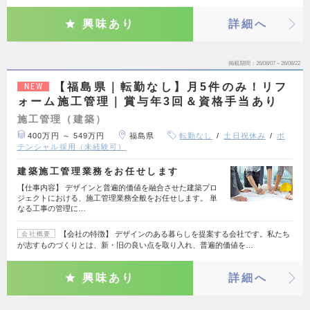
興味あり
詳細へ
掲載期間
26/08/07～26/08/22
【福島県｜転勤なし】月5件のみ！リフ
NEW
ォーム施工管理｜賞与年3回＆資格手当あり
施工管理（建築）
400万円 ～ 549万円
福島県
転勤なし
土日祝休み
ポ
テンシャル採用（未経験可）
建築施工管理業務をお任せします
【仕事内容】 デザインと普遍的価値を融合させた建築プロ
ジェクトにおける、施工管理業務全般をお任せします。 単
なる工事の管理に…
【会社の特徴】 デザインのある暮らしを提案する会社です。私たち
会社概要
が志すものづくりとは、新・旧の良い点を取り入れ、普遍的価値を…
興味あり
詳細へ