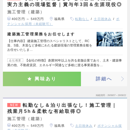
実力主義の現場監督｜賞与年3回＆生涯現役◎
施工管理（建築）
400万円 ～ 549万円
福島県
転勤なし
土日祝休み
ポ
テンシャル採用（未経験可）
建築施工管理業務をお任せします
【仕事内容】 建築施工管理のスペシャリストとして、RC
造、S造、木造など多岐にわたる建築現場の管理業務全般を
お任せいたしま…
【会社の特徴】 創業90年以上を誇る老舗企業であり、土木・建築事
会社概要
業の他、不動産賃貸、エネルギー関連など多岐に渡る事業基盤を…
興味あり
詳細へ
掲載期間
26/08/07～26/08/22
転勤なし＆泊り出張なし！施工管理｜
NEW
残業月5h＆柔軟な有給取得◎
施工管理（建築）
400万円 ～ 549万円
福島県
土日祝休み
ポテンシャル採