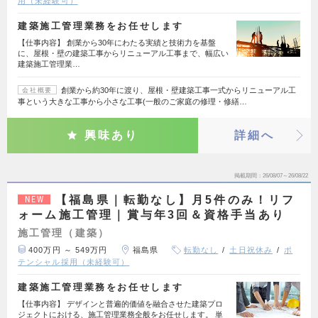
用（未経験可）
建築施工管理業務をお任せします
【仕事内容】 創業から30年にわたる実績と技術力を基盤
に、屋根・壁の建築工事からリニューアル工事まで、幅広い
建築施工管理業…
創業から約30年に渡り、屋根・壁建築工事一式からリニューアル工
会社概要
事という大きな工事から小さな工事(一般のご家庭の修理・修繕…
興味あり
詳細へ
掲載期間
26/08/07～26/08/22
【福島県｜転勤なし】月5件のみ！リフ
NEW
ォーム施工管理｜賞与年3回＆資格手当あり
施工管理（建築）
400万円 ～ 549万円
福島県
転勤なし
土日祝休み
ポ
テンシャル採用（未経験可）
建築施工管理業務をお任せします
【仕事内容】 デザインと普遍的価値を融合させた建築プロ
ジェクトにおける、施工管理業務全般をお任せします。 単