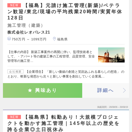
【福島】元請け施工管理(新築)/ベテラ
NEW
ン歓迎/東北/現場の平均残業20時間/実質年休
128日
施工管理（建築）
株式会社レオパレス21
750万円 ～ 1099万円
福島県
【仕事の内容】 新築工事案件の再開に伴い、監理技術者と
して、・アパート等の建築工事の工程管理、品質管理、安全
管理等の施工管…
【企業理念】 「新しい価値の創造と笑顔あふれる暮らしの想造」 の
会社概要
とおり、斬新な発想から次々と新しい事業を創出していく企業風…
興味あり
詳細へ
掲載期間
26/08/06～26/08/19
【福島県】転勤あり！大規模プロジェ
NEW
クトを動かす施工管理｜145年以上の歴史を
誇る企業◎土日祝休み