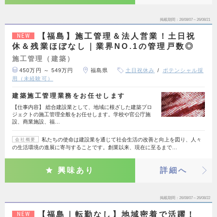
掲載期間
26/08/07～26/08/21
【福島】施工管理＆法人営業！土日祝
NEW
休＆残業ほぼなし｜業界NO.1の管理戸数◎
施工管理（建築）
450万円 ～ 549万円
福島県
土日祝休み
ポテンシャル採
用（未経験可）
建築施工管理業務をお任せします
【仕事内容】 総合建設業として、地域に根ざした建築プロ
ジェクトの施工管理全般をお任せします。学校や官公庁施
設、商業施設、福…
私たちの使命は建設業を通じて社会生活の改善と向上を図り、人々
会社概要
の生活環境の進展に寄与することです。創業以来、現在に至るまで…
興味あり
詳細へ
掲載期間
26/08/07～26/08/22
【福島｜転勤なし】地域密着で活躍！
NEW