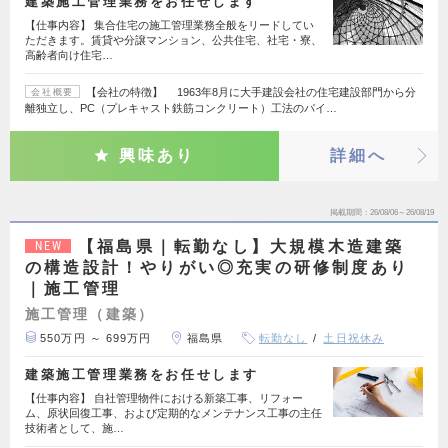
建築施工管理業務をお任せします
【仕事内容】 集合住宅の施工管理業務全般をリードしてい
ただきます。賃貸や分譲マンション、公共住宅、社宅・寮、
高齢者向け住宅…
【会社の特徴】 1963年8月に大手建設会社の住宅建設部門から分
会社概要
離独立し、PC（プレキャスト鉄筋コンクリート）工法のパイ…
興味あり
詳細へ
掲載期間
26/08/06～26/08/19
【福島県｜転勤なし】大規模木造建築
NEW
の構造設計！やりがい◎充実の研修制度あり
｜施工管理
施工管理（建築）
550万円 ～ 699万円
福島県
転勤なし
土日祝休み
建築施工管理業務をお任せします
【仕事内容】 自社管理物件における新築工事、リフォー
ム、原状回復工事、および定期的なメンテナンス工事の主任
技術者として、施…