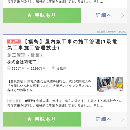
共存共栄を目指し、積極的に事業を展開してまいりました。そし…
興味あり
詳細へ
掲載期間
26/08/06～26/08/19
【福島】屋内線工事の施工管理(1級電
NEW
気工事施工管理技士)
施工管理（建築）
株式会社関電工
650万円 ～ 1199万円
福島県
【募集要項】 同社の更なる飛躍を目指し、次代の関電工を
担う新しい人材を募集します。 各業界のトップクラスのお
客様とのお取引が…
■概要■ 創業以来、当社は、株主の皆さま、お客さまと地域社会との
会社概要
共存共栄を目指し、積極的に事業を展開してまいりました。そし…
興味あり
詳細へ