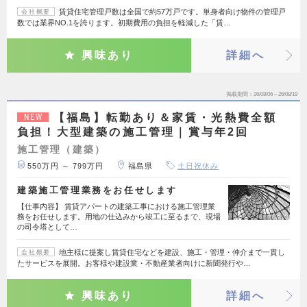
賃貸住宅管理戸数は全国で約57万戸です。単身者向け物件の管理戸
会社概要
数では業界NO.1を誇ります。初期費用の負担を軽減した「賃…
興味あり
詳細へ
掲載期間
26/08/06～26/08/19
【福島】転勤あり＆家賃・光熱費全額
NEW
負担！大型建築の施工管理｜賞与年2回
施工管理（建築）
550万円 ～ 799万円
福島県
土日祝休み
建築施工管理業務をお任せします
【仕事内容】 賃貸アパートの建築工事における施工管理業
務をお任せします。用地の仕込みから竣工に至るまで、現場
の司令塔として…
地主様に提案し賃貸住宅などを建設、施工・管理・仲介まで一貫し
会社概要
たサービスを展開。お客様や建設業・不動産業者向けに新聞発行や…
興味あり
詳細へ