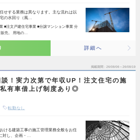
お任せする業務は異なります。主な流れは以
住宅の水回り（風…
業 ■注文戸建住宅事業 ■分譲マンション事業 分
販売。 用地の…
り
詳細へ
掲載期間
26/08/06～26/08/19
相談！実力次第で年収UP！注文住宅の施
＆私有車借上げ制度あり◎
転勤なし
における建築工事の施工管理業務全般をお任
に対し、企画・…