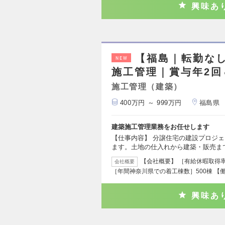
興味あ
【福島｜転勤な
NEW
施工管理｜賞与年2回
施工管理（建築）
400万円 ～ 999万円
福島県
建築施工管理業務をお任せします
【仕事内容】 分譲住宅の建設プロジ
ます。土地の仕入れから建築・販売ま
【会社概要】 ［有給休暇取得率］
会社概要
［年間神奈川県での着工棟数］500棟 【
興味あ