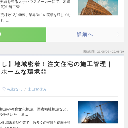
売実績を誇る大手ハウスメーカーにて、木造
住宅の施工管…
棟数12,149棟、業界No.1の実績を残してお
げ、…
り
詳細へ
掲載期間
26/08/06～26/08/19
なし】地域密着！注文住宅の施工管理｜
トホームな環境◎
転勤なし
土日祝休み
共施設や教育文化施設、医療福祉施設など、
お任せいたしま…
つ地域密着型企業で、数多くの実績と信頼を得