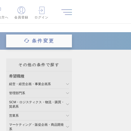
の方へ
会員登録
ログイン
条件変更
その他の条件で探す
希望職種
経営・経営企画・事業企画系
管理部門系
SCM・ロジスティクス・物流・購買・
貿易系
営業系
マーケティング・販促企画・商品開発
系