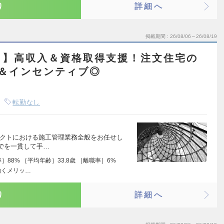
り
詳細へ
掲載期間
26/08/06～26/08/19
し】高収入＆資格取得支援！注文住宅の
＆インセンティブ◎
転勤なし
ェクトにおける施工管理業務全般をお任せし
でを一貫して手…
88% ［平均年齢］33.8歳 ［離職率］6%
働くメリッ…
り
詳細へ