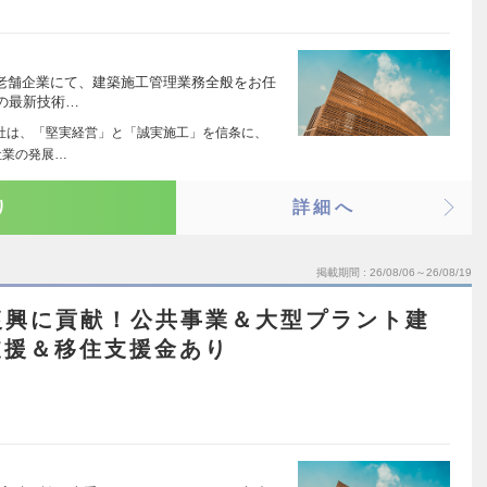
る老舗企業にて、建築施工管理業務全般をお任
の最新技術…
同社は、「堅実経営」と「誠実施工」を信条に、
社業の発展…
り
詳細へ
掲載期間
26/08/06～26/08/19
復興に貢献！公共事業＆大型プラント建
支援＆移住支援金あり