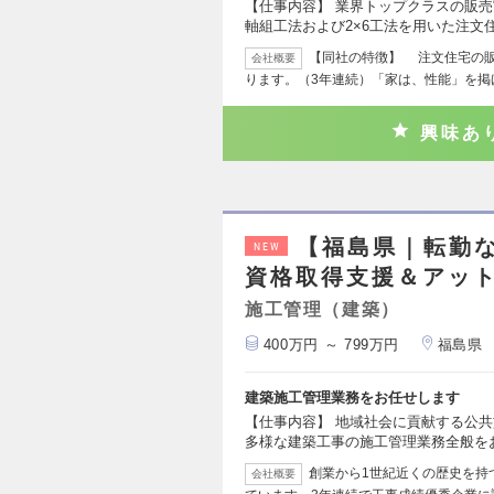
【仕事内容】 業界トップクラスの販
軸組工法および2×6工法を用いた注文
【同社の特徴】 注文住宅の販売
会社概要
ります。（3年連続）「家は、性能」を掲
興味あ
【福島県｜転勤
NEW
資格取得支援＆アッ
施工管理（建築）
400万円 ～ 799万円
福島県
建築施工管理業務をお任せします
【仕事内容】 地域社会に貢献する公
多様な建築工事の施工管理業務全般を
創業から1世紀近くの歴史を持
会社概要