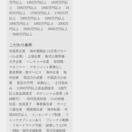
万円以上
1450万円以上
1500万円以
上
1550万円以上
1600万円以上
16
50万円以上
1700万円以上
1750万円
以上
1800万円以上
1850万円以上
1900万円以上
1950万円以上
2000万
円以上
2500万円以上
3000万円以上
5000万円以上
こだわり条件
外資系企業
海外展開あり(日系グロー
バル企業)
上場企業
株式公開準備
大手企業
ベンチャー企業
管理職・
マネジャー
マネジメント業務なし
新規事業・新サービス
海外出張
海
外折衝
英語力が必要
中国語力が必
要
英語力不問
転勤なし
土日祝休
み
3,000万円以上資金調達済
1億円
以上資金調達済
ポテンシャル採用（未
経験可）
20代役員在籍
CxO候補
社長・役員直下
事業責任者
サービ
ス責任者
開発責任者
海外転勤
年
収600万以上
インセンティブ制度
ス
トックオプションあり
フレックス勤務
リモートワーク可能
副業してもOK
MBA・留学支援制度
育児支援制度