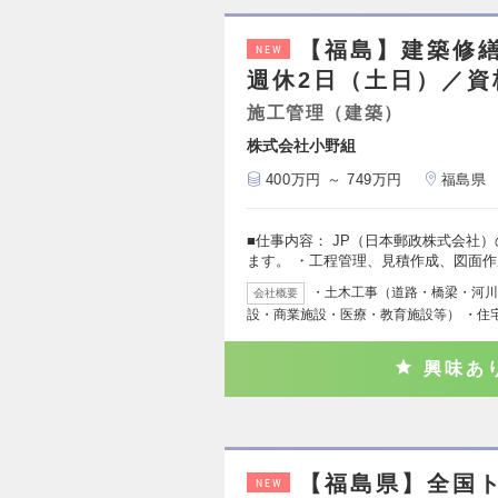
【福島】建築修
NEW
週休2日（土日）／資
施工管理（建築）
株式会社小野組
400万円 ～ 749万円
福島県
■仕事内容： JP（日本郵政株式会社
ます。 ・工程管理、見積作成、図面
・土木工事（道路・橋梁・河川
会社概要
設・商業施設・医療・教育施設等） ・住
興味あ
【福島県】全国
NEW