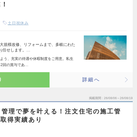
業！
土日祝休み
、大規模改修、リフォームまで、多岐にわた
お任せします。…
よう、充実の待遇や休暇制度をご用意。私生
2回の賞与であ…
り
詳細へ
掲載期間
26/08/06～26/08/19
・管理で夢を叶える！注文住宅の施工管
休取得実績あり