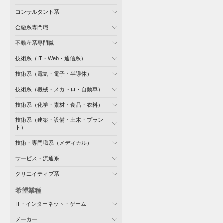
コンサルタント系
金融系専門職
不動産系専門職
技術系（IT・Web・通信系）
技術系（電気・電子・半導体）
技術系（機械・メカトロ・自動車）
技術系（化学・素材・食品・衣料）
技術系（建築・設備・土木・プラン
ト）
技術・専門職系（メディカル）
サービス・流通系
クリエイティブ系
希望業種
IT・インターネット・ゲーム
メーカー