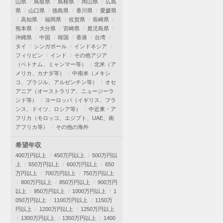
山県
鳥取県
島根県
岡山県
広島
県
山口県
徳島県
香川県
愛媛県
高知県
福岡県
佐賀県
長崎県
熊本県
大分県
宮崎県
鹿児島県
沖縄県
中国
韓国
香港
台湾
タイ
シンガポール
インドネシア
フィリピン
インド
その他アジア
（ベトナム、ミャンマー等）
北米（ア
メリカ、カナダ等）
中南米（メキシ
コ、ブラジル、アルゼンチン等）
オセ
アニア（オーストラリア、ニュージーラ
ンド等）
ヨーロッパ（イギリス、フラ
ンス、ドイツ、ロシア等）
中近東・ア
フリカ（モロッコ、エジプト、UAE、南
アフリカ等）
その他の海外
希望年収
400万円以上
450万円以上
500万円以
上
550万円以上
600万円以上
650
万円以上
700万円以上
750万円以上
800万円以上
850万円以上
900万円
以上
950万円以上
1000万円以上
1
050万円以上
1100万円以上
1150万
円以上
1200万円以上
1250万円以上
1300万円以上
1350万円以上
1400