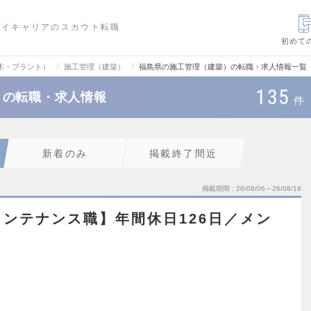
ハイキャリアのスカウト転職
初めて
木・プラント）
施工管理（建築）
福島県の施工管理（建築）の転職・求人情報一覧
135
）の転職・求人情報
件
新着のみ
掲載終了間近
掲載期間
26/08/06～26/08/19
ンテナンス職】年間休日126日／メン