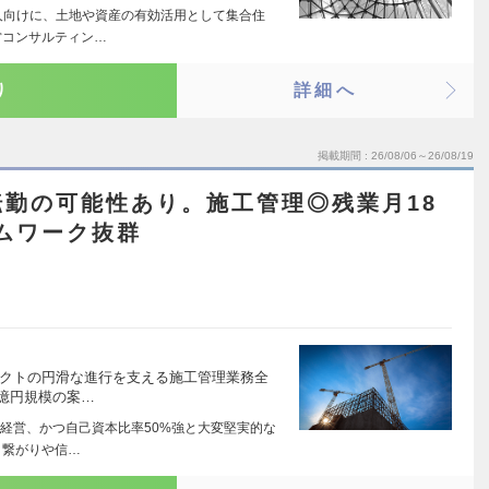
人向けに、土地や資産の有効活用として集合住
営コンサルティン…
り
詳細へ
掲載期間
26/08/06～26/08/19
勤の可能性あり。施工管理◎残業月18
ームワーク抜群
ェクトの円滑な進行を支える施工管理業務全
億円規模の案…
経営、かつ自己資本比率50%強と大変堅実的な
、繋がりや信…