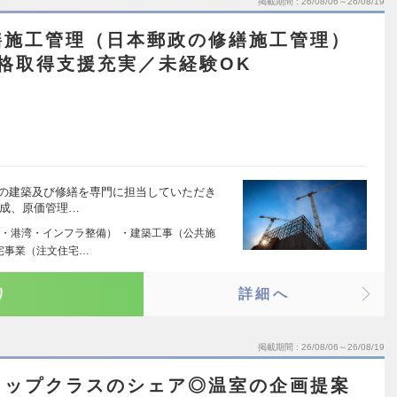
掲載期間
26/08/06～26/08/19
繕施工管理（日本郵政の修繕施工管理）
格取得支援充実／未経験OK
）の建築及び修繕を専門に担当していただき
作成、原価管理…
・港湾・インフラ整備） ・建築工事（公共施
宅事業（注文住宅…
り
詳細へ
掲載期間
26/08/06～26/08/19
トップクラスのシェア◎温室の企画提案