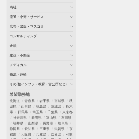
商社
流通・小売・サービス
広告・出版・マスコミ
コンサルティング
金融
建設・不動産
メディカル
物流・運輸
その他(インフラ・教育・官公庁など)
希望勤務地
北海道
青森県
岩手県
宮城県
秋
田県
山形県
福島県
茨城県
栃木
県
群馬県
埼玉県
千葉県
東京都
神奈川県
新潟県
富山県
石川県
福井県
山梨県
長野県
岐阜県
静岡県
愛知県
三重県
滋賀県
京
都府
大阪府
兵庫県
奈良県
和歌