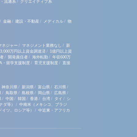
/
・流通系
クリエイティブ系
/
/
/
/
金融
建設・不動産
メディカル
物
/
/
マネジャー
マネジメント業務なし
新
/
3,000万円以上資金調達済
1億円以上資
/
/
/
者
開発責任者
海外転勤
年収600万
/
/
BA・留学支援制度
育児支援制度
直接
/
/
/
/
神奈川県
新潟県
富山県
石川県
/
/
/
/
/
県
鳥取県
島根県
岡山県
広島県
/
/
/
/
/
/
県
中国
韓国
香港
台湾
タイ
シ
/
ナダ等）
中南米（メキシコ、ブラジ
/
ドイツ、ロシア等）
中近東・アフリカ