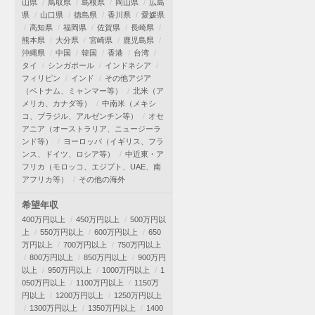
山県
鳥取県
島根県
岡山県
広島
県
山口県
徳島県
香川県
愛媛県
高知県
福岡県
佐賀県
長崎県
熊本県
大分県
宮崎県
鹿児島県
沖縄県
中国
韓国
香港
台湾
タイ
シンガポール
インドネシア
フィリピン
インド
その他アジア
（ベトナム、ミャンマー等）
北米（ア
メリカ、カナダ等）
中南米（メキシ
コ、ブラジル、アルゼンチン等）
オセ
アニア（オーストラリア、ニュージーラ
ンド等）
ヨーロッパ（イギリス、フラ
ンス、ドイツ、ロシア等）
中近東・ア
フリカ（モロッコ、エジプト、UAE、南
アフリカ等）
その他の海外
希望年収
400万円以上
450万円以上
500万円以
上
550万円以上
600万円以上
650
万円以上
700万円以上
750万円以上
800万円以上
850万円以上
900万円
以上
950万円以上
1000万円以上
1
050万円以上
1100万円以上
1150万
円以上
1200万円以上
1250万円以上
1300万円以上
1350万円以上
1400