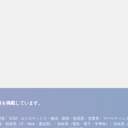
報を掲載しています。
/
/
/
門系
SCM・ロジスティクス・物流・購買・貿易系
営業系
マーケティン
/
/
/
職
技術系（IT・Web・通信系）
技術系（電気・電子・半導体）
技術系