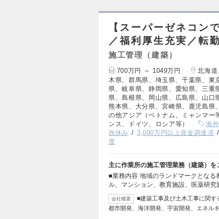
【スーパーゼネコンで
／福利厚生充実／転
施工管理（建築）
700万円 ～ 1049万円
北海道
木県、群馬県、埼玉県、千葉県、東
県、岐阜県、静岡県、愛知県、三重
県、島根県、岡山県、広島県、山口
熊本県、大分県、宮崎県、鹿児島県
の他アジア（ベトナム、ミャンマー
ンス、ドイツ、ロシア等）
海
祝休み
3,000万円以上資金調達済
度
主に作業所の施工管理業務（建築）を
■業務内容 地域のランドマークとな
ル、マンション、教育施設、医薬研究
■建築工事及び土木工事に関す
会社概要
都市開発、海洋開発、宇宙開発、エネル