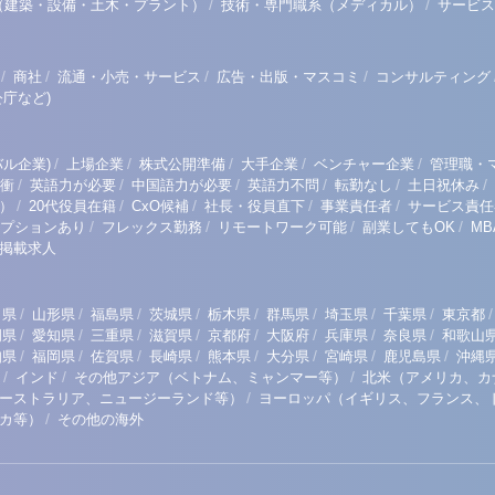
/
/
（建築・設備・土木・プラント）
技術・専門職系（メディカル）
サービス
/
/
/
/
商社
流通・小売・サービス
広告・出版・マスコミ
コンサルティング
庁など)
/
/
/
/
/
ル企業)
上場企業
株式公開準備
大手企業
ベンチャー企業
管理職・
/
/
/
/
/
/
衝
英語力が必要
中国語力が必要
英語力不問
転勤なし
土日祝休み
/
/
/
/
/
）
20代役員在籍
CxO候補
社長・役員直下
事業責任者
サービス責任
/
/
/
/
プションあり
フレックス勤務
リモートワーク可能
副業してもOK
M
掲載求人
/
/
/
/
/
/
/
/
/
田県
山形県
福島県
茨城県
栃木県
群馬県
埼玉県
千葉県
東京都
/
/
/
/
/
/
/
/
岡県
愛知県
三重県
滋賀県
京都府
大阪府
兵庫県
奈良県
和歌山
/
/
/
/
/
/
/
/
知県
福岡県
佐賀県
長崎県
熊本県
大分県
宮崎県
鹿児島県
沖縄
/
/
/
インド
その他アジア（ベトナム、ミャンマー等）
北米（アメリカ、カ
/
ーストラリア、ニュージーランド等）
ヨーロッパ（イギリス、フランス、
/
リカ等）
その他の海外