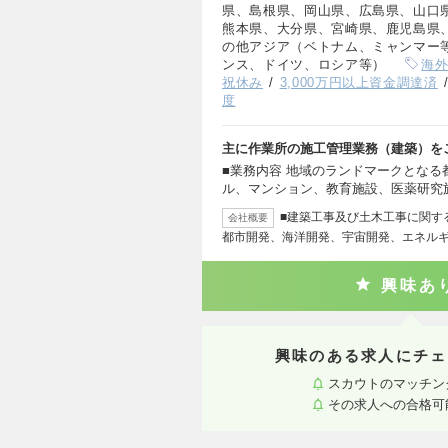
県、島根県、岡山県、広島県、山口
熊本県、大分県、宮崎県、鹿児島県
の他アジア（ベトナム、ミャンマー
ンス、ドイツ、ロシア等）
海
祝休み
3,000万円以上資金調達済
度
主に作業所の施工管理業務（建築）を
■業務内容 地域のランドマークとな
ル、マンション、教育施設、医薬研究
■建築工事及び土木工事に関す
会社概要
都市開発、海洋開発、宇宙開発、エネル
興味あ
興味のある求人にチェ
スカウトのマッチン
その求人への合格可