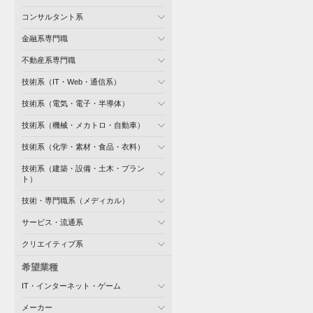
コンサルタント系
金融系専門職
不動産系専門職
技術系（IT・Web・通信系）
技術系（電気・電子・半導体）
技術系（機械・メカトロ・自動車）
技術系（化学・素材・食品・衣料）
技術系（建築・設備・土木・プラン
ト）
技術・専門職系（メディカル）
サービス・流通系
クリエイティブ系
希望業種
IT・インターネット・ゲーム
メーカー