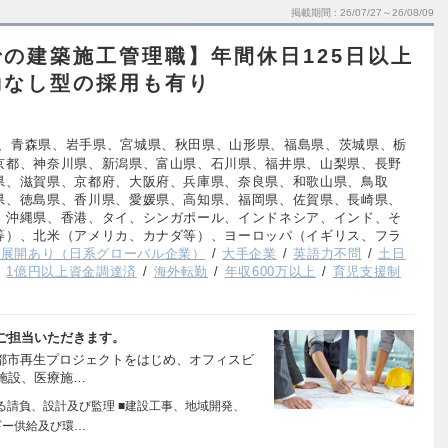
掲載期間
26/07/27～26/08/09
の建築施工管理職】年間休日125日以上
勤なし型の採用も有り
、青森県、岩手県、宮城県、秋田県、山形県、福島県、茨城県、栃
京都、神奈川県、新潟県、富山県、石川県、福井県、山梨県、長野
県、滋賀県、京都府、大阪府、兵庫県、奈良県、和歌山県、鳥取
県、徳島県、香川県、愛媛県、高知県、福岡県、佐賀県、長崎県、
、沖縄県、香港、タイ、シンガポール、インドネシア、インド、そ
等）、北米（アメリカ、カナダ等）、ヨーロッパ（イギリス、フラ
外展開あり（日系グローバル企業）
大手企業
英語力不問
土日
1億円以上資金調達済
海外転勤
年収600万以上
育児支援制
ご担当いただきます。
る都市再生プロジェクトをはじめ、オフィスビ
施設、医療施…
る請負、設計及び監理 ■建設工事、地域開発、
ギー供給及び環…