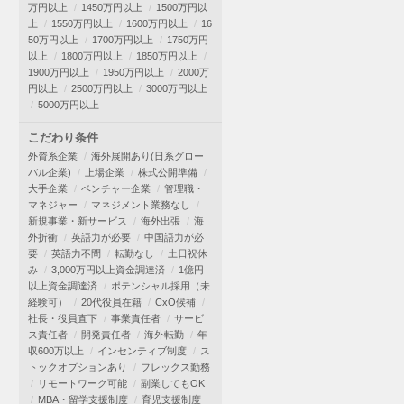
万円以上
1450万円以上
1500万円以
上
1550万円以上
1600万円以上
16
50万円以上
1700万円以上
1750万円
以上
1800万円以上
1850万円以上
1900万円以上
1950万円以上
2000万
円以上
2500万円以上
3000万円以上
5000万円以上
こだわり条件
外資系企業
海外展開あり(日系グロー
バル企業)
上場企業
株式公開準備
大手企業
ベンチャー企業
管理職・
マネジャー
マネジメント業務なし
新規事業・新サービス
海外出張
海
外折衝
英語力が必要
中国語力が必
要
英語力不問
転勤なし
土日祝休
み
3,000万円以上資金調達済
1億円
以上資金調達済
ポテンシャル採用（未
経験可）
20代役員在籍
CxO候補
社長・役員直下
事業責任者
サービ
ス責任者
開発責任者
海外転勤
年
収600万以上
インセンティブ制度
ス
トックオプションあり
フレックス勤務
リモートワーク可能
副業してもOK
MBA・留学支援制度
育児支援制度