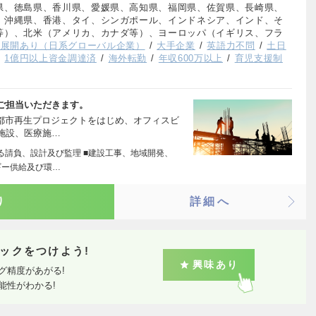
県、徳島県、香川県、愛媛県、高知県、福岡県、佐賀県、長崎県、
、沖縄県、香港、タイ、シンガポール、インドネシア、インド、そ
等）、北米（アメリカ、カナダ等）、ヨーロッパ（イギリス、フラ
外展開あり（日系グローバル企業）
大手企業
英語力不問
土日
1億円以上資金調達済
海外転勤
年収600万以上
育児支援制
ご担当いただきます。
る都市再生プロジェクトをはじめ、オフィスビ
施設、医療施…
る請負、設計及び監理 ■建設工事、地域開発、
ギー供給及び環…
り
詳細へ
ックをつけよう!
興味あり
グ精度があがる!
能性がわかる!