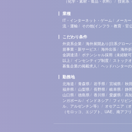
/
（化学・素材・食品・衣料）
技術系
業種
/
IT・インターネット・ゲーム
メーカー
/
流・運輸
その他(インフラ・教育・官公
こだわり条件
/
外資系企業
海外展開あり(日系グローバ
/
/
規事業・新サービス
海外出張
海外折
/
金調達済
ポテンシャル採用（未経験可
/
/
以上
インセンティブ制度
ストックオ
/
募集企業の掲載求人
ヘッドハンターの
勤務地
/
/
/
/
北海道
青森県
岩手県
宮城県
秋
/
/
/
/
福井県
山梨県
長野県
岐阜県
静
/
/
/
/
山口県
徳島県
香川県
愛媛県
高
/
/
ンガポール
インドネシア
フィリピン
/
ル、アルゼンチン等）
オセアニア（オ
（モロッコ、エジプト、UAE、南アフ