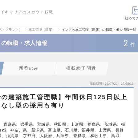
ハイキャリアのスカウト転職
初めて
木・プラント）
施工管理（建築）
インドの施工管理（建築）の転職・求人情報一覧
2
）の転職・求人情報
件
新着のみ
掲載終了間近
掲載期間
26/07/27～26/08/13
の建築施工管理職】年間休日125日以上
勤なし型の採用も有り
、青森県、岩手県、宮城県、秋田県、山形県、福島県、茨城県、栃
京都、神奈川県、新潟県、富山県、石川県、福井県、山梨県、長野
県、滋賀県、京都府、大阪府、兵庫県、奈良県、和歌山県、鳥取