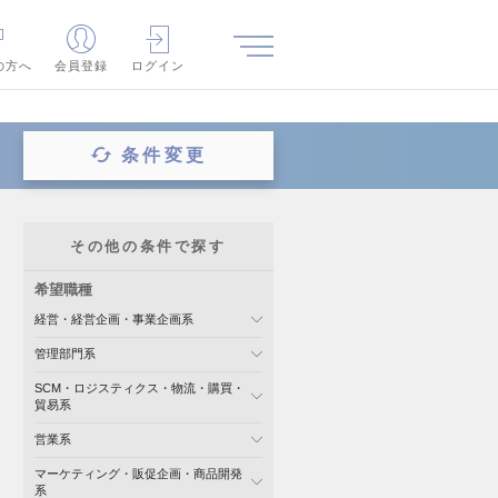
の方へ
会員登録
ログイン
条件変更
その他の条件で探す
希望職種
経営・経営企画・事業企画系
管理部門系
SCM・ロジスティクス・物流・購買・
貿易系
営業系
マーケティング・販促企画・商品開発
系