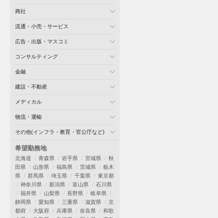
商社
流通・小売・サービス
広告・出版・マスコミ
コンサルティング
金融
建設・不動産
メディカル
物流・運輸
その他(インフラ・教育・官公庁など)
希望勤務地
北海道
青森県
岩手県
宮城県
秋
田県
山形県
福島県
茨城県
栃木
県
群馬県
埼玉県
千葉県
東京都
神奈川県
新潟県
富山県
石川県
福井県
山梨県
長野県
岐阜県
静岡県
愛知県
三重県
滋賀県
京
都府
大阪府
兵庫県
奈良県
和歌