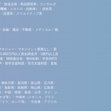
/
グ・販促企画・商品開発系
コンサルタ
/
（機械・メカトロ・自動車）
技術系
/
・流通系
クリエイティブ系
/
/
/
/
金融
建設・不動産
メディカル
物
/
/
マネジャー
マネジメント業務なし
新
/
3,000万円以上資金調達済
1億円以上資
/
/
/
者
開発責任者
海外転勤
年収600万
/
/
BA・留学支援制度
育児支援制度
直接
/
/
/
/
神奈川県
新潟県
富山県
石川県
/
/
/
/
/
県
鳥取県
島根県
岡山県
広島県
/
/
/
/
/
/
県
中国
韓国
香港
台湾
タイ
シ
/
ナダ等）
中南米（メキシコ、ブラジ
/
ドイツ、ロシア等）
中近東・アフリカ