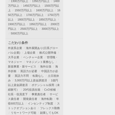
1300万円以上
1350万円以上
1400
万円以上
1450万円以上
1500万円以
上
1550万円以上
1600万円以上
16
50万円以上
1700万円以上
1750万円
以上
1800万円以上
1850万円以上
1900万円以上
1950万円以上
2000万
円以上
2500万円以上
3000万円以上
5000万円以上
こだわり条件
外資系企業
海外展開あり(日系グロー
バル企業)
上場企業
株式公開準備
大手企業
ベンチャー企業
管理職・
マネジャー
マネジメント業務なし
新規事業・新サービス
海外出張
海
外折衝
英語力が必要
中国語力が必
要
英語力不問
転勤なし
土日祝休
み
3,000万円以上資金調達済
1億円
以上資金調達済
ポテンシャル採用（未
経験可）
20代役員在籍
CxO候補
社長・役員直下
事業責任者
サービ
ス責任者
開発責任者
海外転勤
年
収600万以上
インセンティブ制度
ス
トックオプションあり
フレックス勤務
リモートワーク可能
副業してもOK