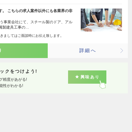
す。 こちらの求人案件以外にも各業界の非
担う事業会社にて、スチール製のドア、アル
属製建具工事の…
きましてはご面談時にお伝え致します。
り
詳細へ
ックをつけよう!
興味あり
グ精度があがる!
能性がわかる!