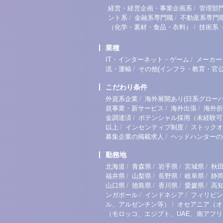
/
経営・経営企画・事業企画系
管理部
/
/
ント系
金融系専門職
不動産系専門
/
（化学・素材・食品・衣料）
技術系
業種
/
IT・インターネット・ゲーム
メーカー
/
流・運輸
その他(インフラ・教育・官公
こだわり条件
/
外資系企業
海外展開あり(日系グローバ
/
/
規事業・新サービス
海外出張
海外折
/
金調達済
ポテンシャル採用（未経験可
/
/
以上
インセンティブ制度
ストックオ
/
募集企業の掲載求人
ヘッドハンターの
勤務地
/
/
/
/
北海道
青森県
岩手県
宮城県
秋
/
/
/
/
福井県
山梨県
長野県
岐阜県
静
/
/
/
/
山口県
徳島県
香川県
愛媛県
高
/
/
ンガポール
インドネシア
フィリピン
/
ル、アルゼンチン等）
オセアニア（オ
（モロッコ、エジプト、UAE、南アフ