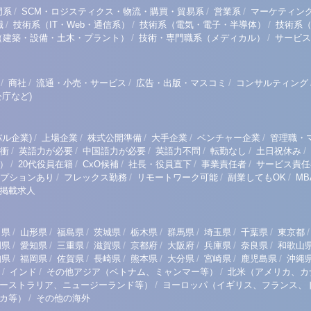
/
/
/
門系
SCM・ロジスティクス・物流・購買・貿易系
営業系
マーケティン
/
/
/
職
技術系（IT・Web・通信系）
技術系（電気・電子・半導体）
技術系
/
/
（建築・設備・土木・プラント）
技術・専門職系（メディカル）
サービス
/
/
/
/
商社
流通・小売・サービス
広告・出版・マスコミ
コンサルティング
庁など)
/
/
/
/
/
ル企業)
上場企業
株式公開準備
大手企業
ベンチャー企業
管理職・
/
/
/
/
/
/
衝
英語力が必要
中国語力が必要
英語力不問
転勤なし
土日祝休み
/
/
/
/
/
）
20代役員在籍
CxO候補
社長・役員直下
事業責任者
サービス責任
/
/
/
/
プションあり
フレックス勤務
リモートワーク可能
副業してもOK
M
掲載求人
/
/
/
/
/
/
/
/
/
田県
山形県
福島県
茨城県
栃木県
群馬県
埼玉県
千葉県
東京都
/
/
/
/
/
/
/
/
岡県
愛知県
三重県
滋賀県
京都府
大阪府
兵庫県
奈良県
和歌山
/
/
/
/
/
/
/
/
知県
福岡県
佐賀県
長崎県
熊本県
大分県
宮崎県
鹿児島県
沖縄
/
/
/
インド
その他アジア（ベトナム、ミャンマー等）
北米（アメリカ、カ
/
ーストラリア、ニュージーランド等）
ヨーロッパ（イギリス、フランス、
/
リカ等）
その他の海外