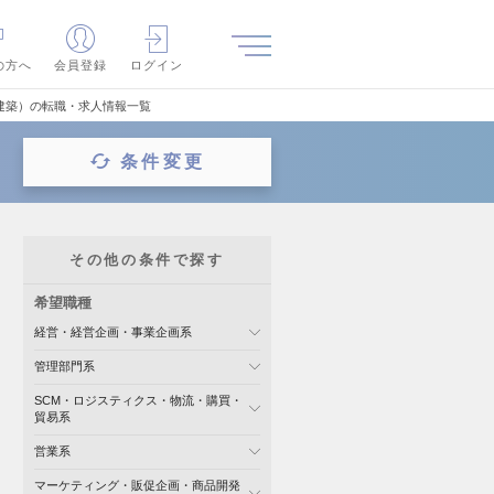
の方へ
会員登録
ログイン
建築）の転職・求人情報一覧
条件変更
その他の条件で探す
希望職種
経営・経営企画・事業企画系
管理部門系
SCM・ロジスティクス・物流・購買・
貿易系
営業系
マーケティング・販促企画・商品開発