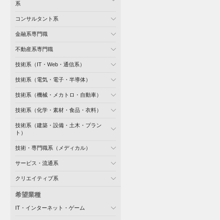
系
コンサルタント系
金融系専門職
不動産系専門職
技術系（IT・Web・通信系）
技術系（電気・電子・半導体）
技術系（機械・メカトロ・自動車）
技術系（化学・素材・食品・衣料）
技術系（建築・設備・土木・プラン
ト）
技術・専門職系（メディカル）
サービス・流通系
クリエイティブ系
希望業種
IT・インターネット・ゲーム