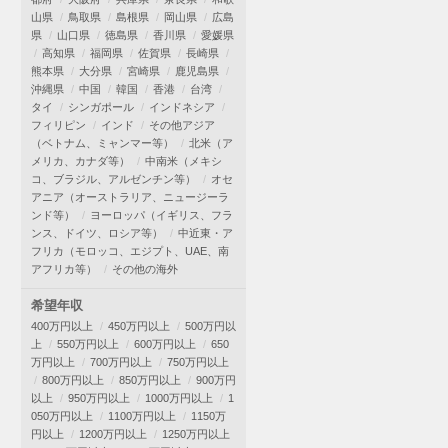
山県
鳥取県
島根県
岡山県
広島
県
山口県
徳島県
香川県
愛媛県
高知県
福岡県
佐賀県
長崎県
熊本県
大分県
宮崎県
鹿児島県
沖縄県
中国
韓国
香港
台湾
タイ
シンガポール
インドネシア
フィリピン
インド
その他アジア
（ベトナム、ミャンマー等）
北米（ア
メリカ、カナダ等）
中南米（メキシ
コ、ブラジル、アルゼンチン等）
オセ
アニア（オーストラリア、ニュージーラ
ンド等）
ヨーロッパ（イギリス、フラ
ンス、ドイツ、ロシア等）
中近東・ア
フリカ（モロッコ、エジプト、UAE、南
アフリカ等）
その他の海外
希望年収
400万円以上
450万円以上
500万円以
上
550万円以上
600万円以上
650
万円以上
700万円以上
750万円以上
800万円以上
850万円以上
900万円
以上
950万円以上
1000万円以上
1
050万円以上
1100万円以上
1150万
円以上
1200万円以上
1250万円以上