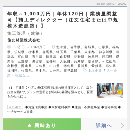
掲載期間
26/07/27～26/08/09
年収～1,000万円｜年休120日｜業務量調整
可【施工ディレクター（注文住宅または中規
模木造建築）】
施工管理（建築）
住友林業株式会社
500万円 ～ 1049万円
北海道、岩手県、宮城県、山形県、福島
県、茨城県、栃木県、群馬県、埼玉県、千葉県、東京都、神奈川県、新
潟県、富山県、石川県、福井県、山梨県、長野県、岐阜県、静岡県、愛
知県、三重県、滋賀県、京都府、大阪府、兵庫県、奈良県、和歌山県、
島根県、岡山県、広島県、山口県、徳島県、香川県、愛媛県、高知県、
福岡県、佐賀県、熊本県、大分県、鹿児島県
上場企業
大手企
業
転勤なし
（1）戸建注文住宅の施工管理 現場の総指揮官として、設計
担当が描いたプランの意図とお客様の要望を汲みとり、図面
をかたちにし…
◆資源環境事業 ◆木材建材事業 ◆建築・不動産事業 ◆住宅事業 ◆
会社概要
生活サービス事業
興味あり
詳細へ