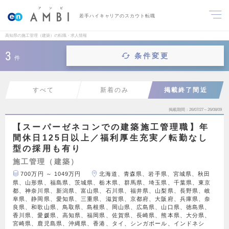
若手ハイキャリアのスカウト転職
高知県の施工管理（建築）の転職・求人情報
3
条件変更
件
すべて
新着のみ
掲載終了間近
掲載期間
26/07/27～26/08/09
【スーパーゼネコンでの建築施工管理職】年
間休日125日以上／福利厚生充実／転勤なし
型の採用も有り
施工管理（建築）
700万円 ～ 1049万円
北海道、青森県、岩手県、宮城県、秋田
県、山形県、福島県、茨城県、栃木県、群馬県、埼玉県、千葉県、東京
都、神奈川県、新潟県、富山県、石川県、福井県、山梨県、長野県、岐
阜県、静岡県、愛知県、三重県、滋賀県、京都府、大阪府、兵庫県、奈
良県、和歌山県、鳥取県、島根県、岡山県、広島県、山口県、徳島県、
香川県、愛媛県、高知県、福岡県、佐賀県、長崎県、熊本県、大分県、
宮崎県、鹿児島県、沖縄県、香港、タイ、シンガポール、インドネシ