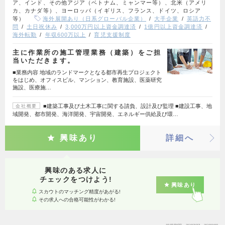
ア、インド、その他アジア（ベトナム、ミャンマー等）、北米（アメリ
カ、カナダ等）、ヨーロッパ（イギリス、フランス、ドイツ、ロシア
等）
海外展開あり（日系グローバル企業）
大手企業
英語力不
問
土日祝休み
3,000万円以上資金調達済
1億円以上資金調達済
海外転勤
年収600万以上
育児支援制度
主に作業所の施工管理業務（建築）をご担
当いただきます。
■業務内容 地域のランドマークとなる都市再生プロジェクト
をはじめ、オフィスビル、マンション、教育施設、医薬研究
施設、医療施…
■建築工事及び土木工事に関する請負、設計及び監理 ■建設工事、地
会社概要
域開発、都市開発、海洋開発、宇宙開発、エネルギー供給及び環…
興味あり
詳細へ
興味のある求人に
チェックをつけよう!
興味あり
スカウトのマッチング精度があがる!
その求人への合格可能性がわかる!