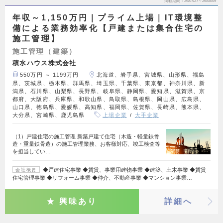
掲載期間
26/07/27～26/08/09
年収～1,150万円｜プライム上場｜IT環境整
備による業務効率化【戸建または集合住宅の
施工管理】
施工管理（建築）
積水ハウス株式会社
550万円 ～ 1199万円
北海道、岩手県、宮城県、山形県、福島
県、茨城県、栃木県、群馬県、埼玉県、千葉県、東京都、神奈川県、新
潟県、石川県、山梨県、長野県、岐阜県、静岡県、愛知県、滋賀県、京
都府、大阪府、兵庫県、和歌山県、鳥取県、島根県、岡山県、広島県、
山口県、徳島県、愛媛県、高知県、福岡県、佐賀県、長崎県、熊本県、
大分県、宮崎県、鹿児島県
上場企業
大手企業
（1）戸建住宅の施工管理 新築戸建て住宅（木造・軽量鉄骨
造・重量鉄骨造）の施工管理業務、お客様対応、竣工検査等
を担当してい…
◆戸建住宅事業 ◆賃貸、事業用建物事業 ◆建築、土木事業 ◆賃貸
会社概要
住宅管理事業 ◆リフォーム事業 ◆仲介、不動産事業 ◆マンション事業…
興味あり
詳細へ