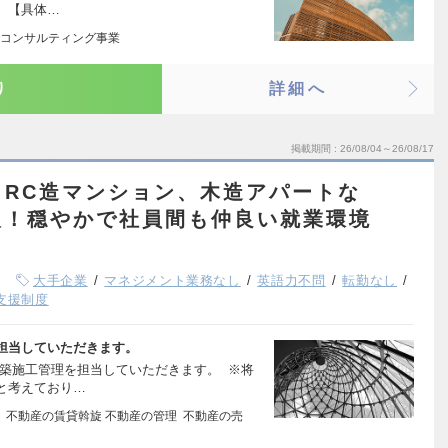
。 【具体…
コンサルティング事業
り
詳細へ
掲載期間
26/08/04～26/08/17
（RC造マンション、木造アパートな
人！穏やかで社員間も仲良い就業環境
大手企業
マネジメント業務なし
英語力不問
転勤なし
支援制度
担当していただきます。
新築施工管理を担当していただきます。 ※将
と考えており…
 不動産の賃貸斡旋 不動産の管理 不動産の売