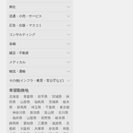
商社
流通・小売・サービス
広告・出版・マスコミ
コンサルティング
金融
建設・不動産
メディカル
物流・運輸
その他(インフラ・教育・官公庁など)
希望勤務地
北海道
青森県
岩手県
宮城県
秋
田県
山形県
福島県
茨城県
栃木
県
群馬県
埼玉県
千葉県
東京都
神奈川県
新潟県
富山県
石川県
福井県
山梨県
長野県
岐阜県
静岡県
愛知県
三重県
滋賀県
京
都府
大阪府
兵庫県
奈良県
和歌