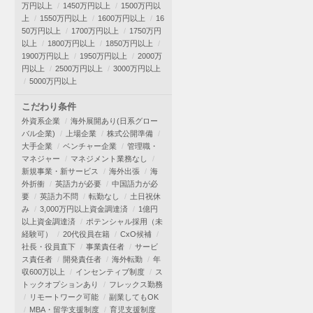
万円以上
1450万円以上
1500万円以
上
1550万円以上
1600万円以上
16
50万円以上
1700万円以上
1750万円
以上
1800万円以上
1850万円以上
1900万円以上
1950万円以上
2000万
円以上
2500万円以上
3000万円以上
5000万円以上
こだわり条件
外資系企業
海外展開あり(日系グロー
バル企業)
上場企業
株式公開準備
大手企業
ベンチャー企業
管理職・
マネジャー
マネジメント業務なし
新規事業・新サービス
海外出張
海
外折衝
英語力が必要
中国語力が必
要
英語力不問
転勤なし
土日祝休
み
3,000万円以上資金調達済
1億円
以上資金調達済
ポテンシャル採用（未
経験可）
20代役員在籍
CxO候補
社長・役員直下
事業責任者
サービ
ス責任者
開発責任者
海外転勤
年
収600万以上
インセンティブ制度
ス
トックオプションあり
フレックス勤務
リモートワーク可能
副業してもOK
MBA・留学支援制度
育児支援制度