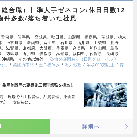
総合職）】準大手ゼネコン/休日日数12
模物件多数/落ち着いた社風
、青森県、岩手県、宮城県、秋田県、山形県、福島県、茨城県、栃木
都、神奈川県、新潟県、富山県、石川県、福井県、山梨県、長野
県、滋賀県、京都府、大阪府、兵庫県、奈良県、和歌山県、鳥取
県、徳島県、香川県、愛媛県、高知県、福岡県、佐賀県、長崎県、
、沖縄県、その他の海外
海外展開あり（日系グローバル企
なし
英語力不問
土日祝休み
海外転勤
年収600万以上
育
、生産施設等の建築施工管理業務を担当し
策定、現場での工程管理、品質管理、原価管
先】 ・支店毎に…
り
詳細へ