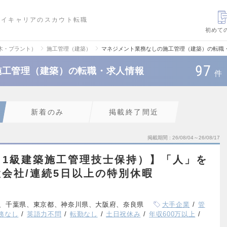
ハイキャリアのスカウト転職
初めて
木・プラント）
施工管理（建築）
マネジメント業務なしの施工管理（建築）の転職
97
施工管理（建築）の転職・求人情報
件
新着のみ
掲載終了間近
掲載期間
26/08/04～26/08/17
（1級建築施工管理技士保持）】「人」を
会社/連続5日以上の特別休暇
、千葉県、東京都、神奈川県、大阪府、奈良県
大手企業
管
務なし
英語力不問
転勤なし
土日祝休み
年収600万以上