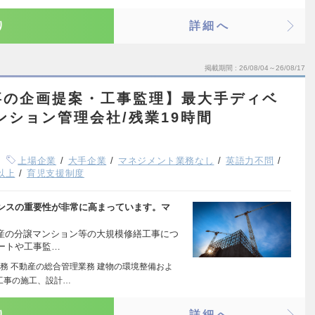
り
詳細へ
掲載期間
26/08/04～26/08/17
事の企画提案・工事監理】最大手ディベ
ンション管理会社/残業19時間
上場企業
大手企業
マネジメント業務なし
英語力不問
以上
育児支援制度
ンスの重要性が非常に高まっています。マ
動産の分譲マンション等の大規模修繕工事につ
ートや工事監…
務 不動産の総合管理業務 建物の環境整備およ
工事の施工、設計…
り
詳細へ