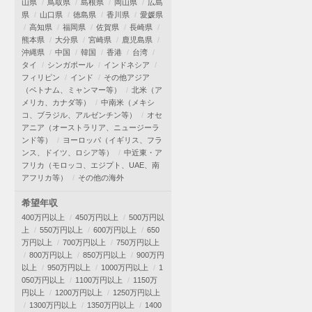
山県
鳥取県
島根県
岡山県
広島
県
山口県
徳島県
香川県
愛媛県
高知県
福岡県
佐賀県
長崎県
熊本県
大分県
宮崎県
鹿児島県
沖縄県
中国
韓国
香港
台湾
タイ
シンガポール
インドネシア
フィリピン
インド
その他アジア
（ベトナム、ミャンマー等）
北米（ア
メリカ、カナダ等）
中南米（メキシ
コ、ブラジル、アルゼンチン等）
オセ
アニア（オーストラリア、ニュージーラ
ンド等）
ヨーロッパ（イギリス、フラ
ンス、ドイツ、ロシア等）
中近東・ア
フリカ（モロッコ、エジプト、UAE、南
アフリカ等）
その他の海外
希望年収
400万円以上
450万円以上
500万円以
上
550万円以上
600万円以上
650
万円以上
700万円以上
750万円以上
800万円以上
850万円以上
900万円
以上
950万円以上
1000万円以上
1
050万円以上
1100万円以上
1150万
円以上
1200万円以上
1250万円以上
1300万円以上
1350万円以上
1400