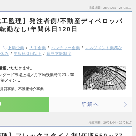
掲載期間
26/08/04～26/08/17
施工監理】発注者側/不動産ディベロッパ
転勤なし/年間休日120日
上場企業
大手企業
ベンチャー企業
マネジメント業務な
祝休み
年収600万以上
育児支援制度
活躍いただきます。
ダード市場上場／月平均残業時間20～30
新築メイン…
賃貸事業、不動産仲介事業
り
詳細へ
掲載期間
26/08/04～26/08/17
理】フレックスタイム制/年収550～77