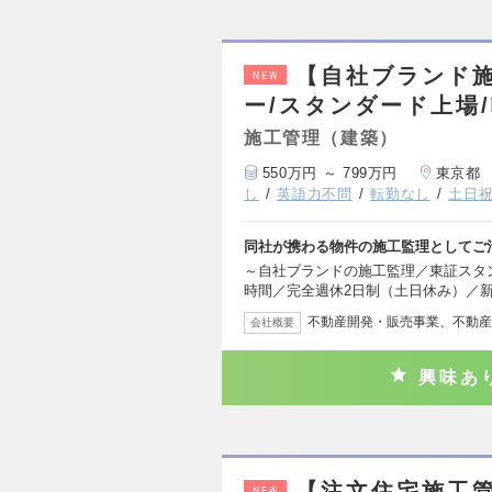
【自社ブランド
NEW
ー/スタンダード上場/
施工管理（建築）
550万円 ～ 799万円
東京都
し
英語力不問
転勤なし
土日
同社が携わる物件の施工監理としてご
～自社ブランドの施工監理／東証スタン
時間／完全週休2日制（土日休み）／
不動産開発・販売事業、不動産
会社概要
興味あ
【注文住宅施工管
NEW