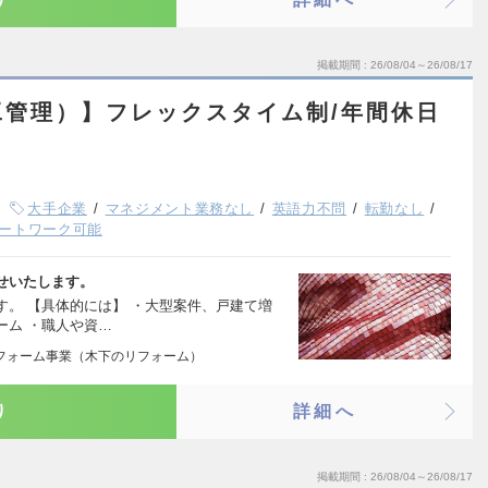
掲載期間
26/08/04～26/08/17
工管理）】フレックスタイム制/年間休日
大手企業
マネジメント業務なし
英語力不問
転勤なし
ートワーク可能
せいたします。
。 【具体的には】 ・大型案件、戸建て増
ーム ・職人や資…
リフォーム事業（木下のリフォーム）
り
詳細へ
掲載期間
26/08/04～26/08/17