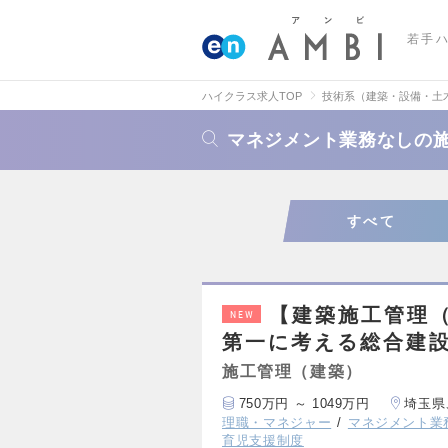
若手
ハイクラス求人TOP
技術系（建築・設備・土
マネジメント業務なしの
すべて
【建築施工管理
NEW
第一に考える総合建設
施工管理（建築）
750万円 ～ 1049万円
埼玉県
理職・マネジャー
マネジメント業
育児支援制度