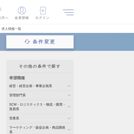
の方へ
会員登録
ログイン
・求人情報一覧
条件変更
その他の条件で探す
希望職種
経営・経営企画・事業企画系
管理部門系
SCM・ロジスティクス・物流・購買・
貿易系
営業系
マーケティング・販促企画・商品開発
系