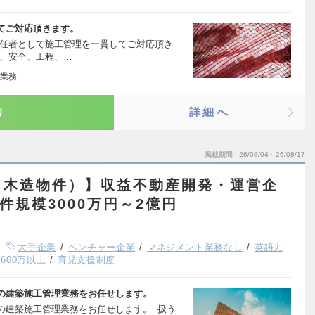
てご対応頂きます。
責任者として施工管理を一貫してご対応頂き
て、安全、工程、…
業務
り
詳細へ
掲載期間
26/08/04～26/08/17
（木造物件）】収益不動産開発・運営企
件規模3000万円～2億円
大手企業
ベンチャー企業
マネジメント業務なし
英語力
600万以上
育児支援制度
の建築施工管理業務をお任せします。
の建築施工管理業務をお任せします。 扱う