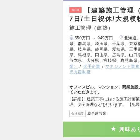
【建築施工管理（
NEW
7日/土日祝休/大規
施工管理（建築）
550万円 ～ 949万円
北海道
県、群馬県、埼玉県、千葉県、東京
県、岐阜県、静岡県、愛知県、三重
県、島根県、岡山県、広島県、山口
熊本県、大分県、宮崎県、鹿児島県
業）
大手企業
マネジメント業務
児支援制度
オフィスビル、マンション、商業施設
ていただきます。
【詳細】 建築工事における施工計画
理、安全管理などを行います。 【配属
総合建設業
会社概要
興味あ