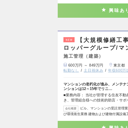
興味あ
【大規模修繕工
NEW
ロッパーグループ/マ
施工管理（建築）
600万円 ～ 849万円
東京都
転勤なし
土日祝休み
年収600万
マンションの老朽化が進み、メンテナ
ンションは12～15年でリニ…
■業務内容： 当社が管理する住友不
き、管理組合様への技術的助言・サポ
ビル、マンションの受託管理業
会社概要
び環境衛生業務 建物および建物付属設備
興味あ