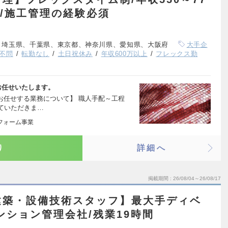
日/施工管理の経験必須
、埼玉県、千葉県、東京都、神奈川県、愛知県、大阪府
大手企
不問
転勤なし
土日祝休み
年収600万以上
フレックス勤
お任せいたします。
【お任せする業務について】 職人手配～工程
ていただきま…
フォーム事業
り
詳細へ
掲載期間
26/08/04～26/08/17
建築・設備技術スタッフ】最大手ディベ
ンション管理会社/残業19時間