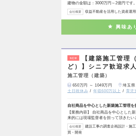
建物の金額は：3000万円～2億円です
収益不動産を活用した資産運用
会社概要
興味あ
【建築施工管理
NEW
ど）】シニア歓迎求
施工管理（建築）
650万円 ～ 1049万円
埼玉県
土日祝休み
年収600万以上
育児
自社商品を中心とした新築施工管理を
【業務内容】 自社商品を中心とした
来的には現場監督者を担って頂きたい
建設工事の調査企画設計・施工
会社概要
買・開発