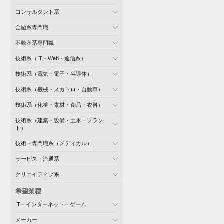
コンサルタント系
金融系専門職
不動産系専門職
技術系（IT・Web・通信系）
技術系（電気・電子・半導体）
技術系（機械・メカトロ・自動車）
技術系（化学・素材・食品・衣料）
技術系（建築・設備・土木・プラン
ト）
技術・専門職系（メディカル）
サービス・流通系
クリエイティブ系
希望業種
IT・インターネット・ゲーム
メーカー