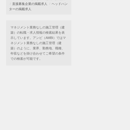
直接募集企業の掲載求人
ヘッドハン
ターの掲載求人
マネジメント業務なしの施工管理（建
築）の転職・求人情報の検索結果を表
示しています。アンビ（AMBI）ではマ
ネジメント業務なしの施工管理（建
築）のように、業界、勤務地、職種、
年収などを掛け合わせてご希望の条件
での検索が可能です。