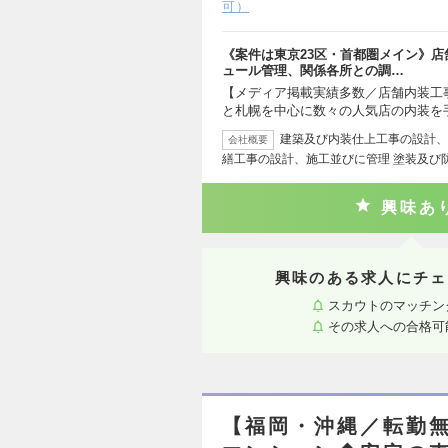
可）
《案件は東京23区・首都圏メイン》
ュール管理、関係各所との調…
【メディア掲載実績多数／店舗内装工事
と札幌を中心に数々の人気店の内装を
建築及び内装仕上工事の設計、
会社概要
繕工事の設計、施工並びに管理 塗装及び
興味あ
興味のある求人にチェ
スカウトのマッチン
その求人への合格可
【福岡・沖縄／転勤無