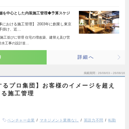
店舗を中心とした内装施工管理◆予算スケジ
における施工管理】 2003年に創業し東京
手掛け、近…
施工並びに管理 住宅の増改築、建替え及び営
防水工事の設計並…
り
詳細へ
掲載期間
26/08/03～26/08/16
するプロ集団】お客様のイメージを超え
える施工管理
ベンチャー企業
マネジメント業務なし
英語力不問
転勤