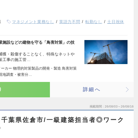
県
マネジメント業務なし
英語力不問
転勤なし
土日祝休
業施設などの建物を守る「鳥害対策」の技
捕獲・殺傷することなく、特殊なネットや
策工事の施工管…
メーカー 物理的対策製品の開発・製造 鳥害対策
 現地調査・被害分…
り
詳細へ
掲載期間
26/08/03～26/08/16
千葉県佐倉市/一級建築担当者◎ワーク
◎