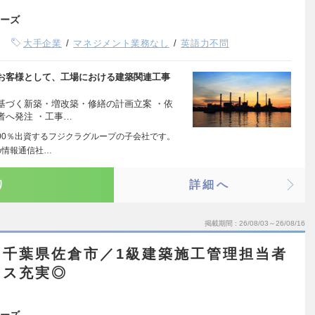
ーズ
大手企業
マネジメント業務なし
英語力不問
お客様として、工場における建築関連工事
基づく新築・増改築・修繕の計画立案 ・依
者へ発注 ・工事…
00％出資するフジクラグループの子会社です。
の情報通信社…
り
詳細へ
掲載期間
26/08/03～26/08/16
】千葉県佐倉市／1級建築施工管理担当者
ンス充実◎