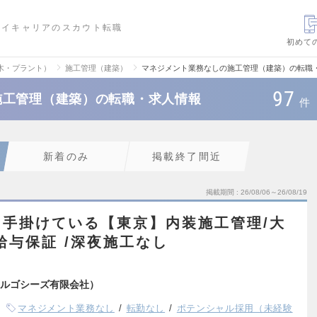
ハイキャリアのスカウト転職
初めて
木・プラント）
施工管理（建築）
マネジメント業務なしの施工管理（建築）の転職
97
施工管理（建築）の転職・求人情報
件
新着のみ
掲載終了間近
掲載期間
26/08/06～26/08/19
手掛けている【東京】内装施工管理/大
給与保証 /深夜施工なし
ルゴシーズ有限会社）
マネジメント業務なし
転勤なし
ポテンシャル採用（未経験