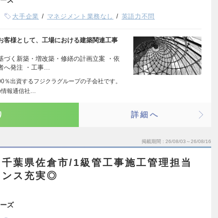
ーズ
大手企業
マネジメント業務なし
英語力不問
お客様として、工場における建築関連工事
基づく新築・増改築・修繕の計画立案 ・依
者へ発注 ・工事…
00％出資するフジクラグループの子会社です。
の情報通信社…
り
詳細へ
掲載期間
26/08/03～26/08/16
千葉県佐倉市/1級管工事施工管理担当
ランス充実◎
ーズ