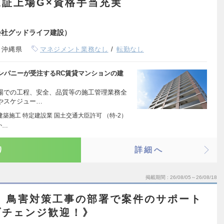
証上場G×資格手当充実
会社グッドライフ建設）
、沖縄県
マネジメント業務なし
転勤なし
ンパニーが受注するRC賃貸マンションの建
現場での工程、安全、品質等の施工管理業務全
やスケジュー…
築施工 特定建設業 国土交通大臣許可 （特-2）
か…
り
詳細へ
掲載期間
26/08/05～26/08/18
】鳥害対策工事の部署で案件のサポート
ブチェンジ歓迎！》