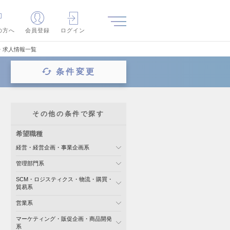
の方へ
会員登録
ログイン
・求人情報一覧
条件変更
その他の条件で探す
希望職種
経営・経営企画・事業企画系
管理部門系
SCM・ロジスティクス・物流・購買・
貿易系
営業系
マーケティング・販促企画・商品開発
系