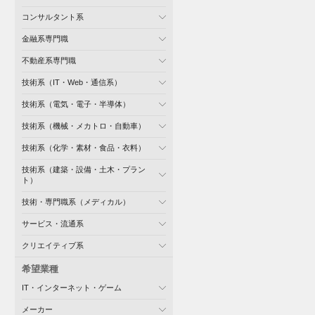
コンサルタント系
金融系専門職
不動産系専門職
技術系（IT・Web・通信系）
技術系（電気・電子・半導体）
技術系（機械・メカトロ・自動車）
技術系（化学・素材・食品・衣料）
技術系（建築・設備・土木・プラン
ト）
技術・専門職系（メディカル）
サービス・流通系
クリエイティブ系
希望業種
IT・インターネット・ゲーム
メーカー