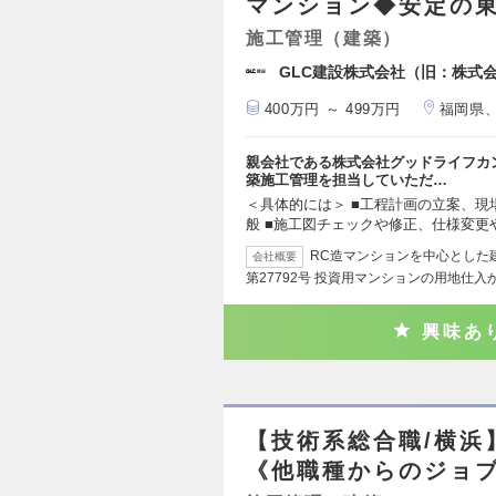
マンション◆安定の東
施工管理（建築）
GLC建設株式会社（旧：株式
400万円 ～ 499万円
福岡県
親会社である株式会社グッドライフカ
築施工管理を担当していただ…
＜具体的には＞ ■工程計画の立案、
般 ■施工図チェックや修正、仕様変更
RC造マンションを中心とした建
会社概要
第27792号 投資用マンションの用地仕入
興味あ
【技術系総合職/横浜
《他職種からのジョ