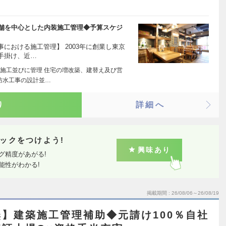
店舗を中心とした内装施工管理◆予算スケジ
における施工管理】 2003年に創業し東京
手掛け、近…
施工並びに管理 住宅の増改築、建替え及び営
防水工事の設計並…
り
詳細へ
ックをつけよう!
興味あり
グ精度があがる!
能性がわかる!
掲載期間
26/08/06～26/08/19
】建築施工管理補助◆元請け100％自社