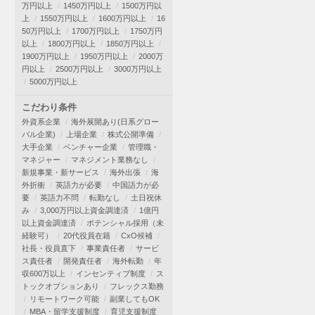
万円以上
1450万円以上
1500万円以
上
1550万円以上
1600万円以上
16
50万円以上
1700万円以上
1750万円
以上
1800万円以上
1850万円以上
1900万円以上
1950万円以上
2000万
円以上
2500万円以上
3000万円以上
5000万円以上
こだわり条件
外資系企業
海外展開あり(日系グロー
バル企業)
上場企業
株式公開準備
大手企業
ベンチャー企業
管理職・
マネジャー
マネジメント業務なし
新規事業・新サービス
海外出張
海
外折衝
英語力が必要
中国語力が必
要
英語力不問
転勤なし
土日祝休
み
3,000万円以上資金調達済
1億円
以上資金調達済
ポテンシャル採用（未
経験可）
20代役員在籍
CxO候補
社長・役員直下
事業責任者
サービ
ス責任者
開発責任者
海外転勤
年
収600万以上
インセンティブ制度
ス
トックオプションあり
フレックス勤務
リモートワーク可能
副業してもOK
MBA・留学支援制度
育児支援制度