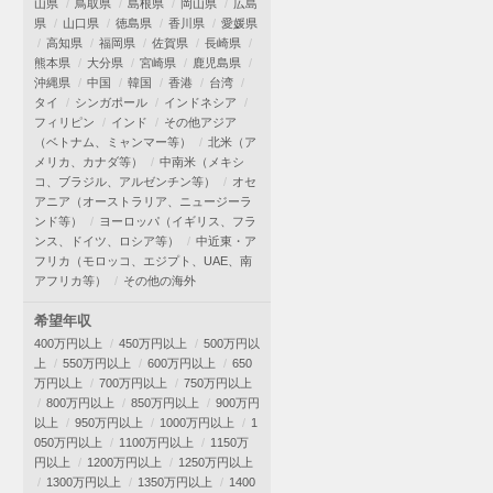
山県
鳥取県
島根県
岡山県
広島
県
山口県
徳島県
香川県
愛媛県
高知県
福岡県
佐賀県
長崎県
熊本県
大分県
宮崎県
鹿児島県
沖縄県
中国
韓国
香港
台湾
タイ
シンガポール
インドネシア
フィリピン
インド
その他アジア
（ベトナム、ミャンマー等）
北米（ア
メリカ、カナダ等）
中南米（メキシ
コ、ブラジル、アルゼンチン等）
オセ
アニア（オーストラリア、ニュージーラ
ンド等）
ヨーロッパ（イギリス、フラ
ンス、ドイツ、ロシア等）
中近東・ア
フリカ（モロッコ、エジプト、UAE、南
アフリカ等）
その他の海外
希望年収
400万円以上
450万円以上
500万円以
上
550万円以上
600万円以上
650
万円以上
700万円以上
750万円以上
800万円以上
850万円以上
900万円
以上
950万円以上
1000万円以上
1
050万円以上
1100万円以上
1150万
円以上
1200万円以上
1250万円以上
1300万円以上
1350万円以上
1400