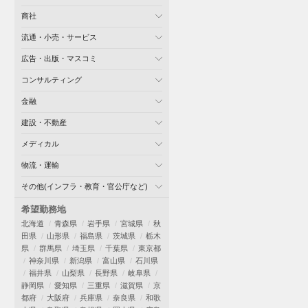
商社
流通・小売・サービス
広告・出版・マスコミ
コンサルティング
金融
建設・不動産
メディカル
物流・運輸
その他(インフラ・教育・官公庁など)
希望勤務地
北海道
青森県
岩手県
宮城県
秋
田県
山形県
福島県
茨城県
栃木
県
群馬県
埼玉県
千葉県
東京都
神奈川県
新潟県
富山県
石川県
福井県
山梨県
長野県
岐阜県
静岡県
愛知県
三重県
滋賀県
京
都府
大阪府
兵庫県
奈良県
和歌