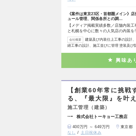
《案件は東京23区・首都圏メイン》
ュール管理、関係各所との調…
【メディア掲載実績多数／店舗内装工事
と札幌を中心に数々の人気店の内装を
建築及び内装仕上工事の設計、
会社概要
繕工事の設計、施工並びに管理 塗装及び
興味あ
【創業60年常に挑戦
る、『最大限』を叶
施工管理（建築）
株式会社トーキョー工務店
400万円 ～ 649万円
東京都
なし
土日祝休み