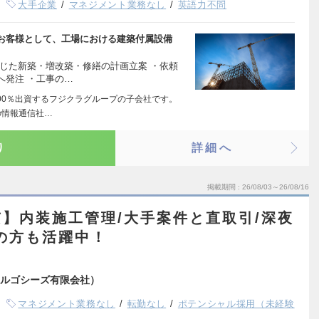
大手企業
マネジメント業務なし
英語力不問
お客様として、工場における建築付属設備
じた新築・増改築・修繕の計画立案 ・依頼
へ発注 ・工事の…
00％出資するフジクラグループの子会社です。
の情報通信社…
り
詳細へ
掲載期間
26/08/03～26/08/16
】内装施工管理/大手案件と直取引/深夜
の方も活躍中！
ルゴシーズ有限会社）
マネジメント業務なし
転勤なし
ポテンシャル採用（未経験