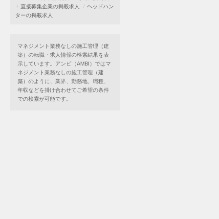
直接募集企業の掲載求人
ヘッドハン
ターの掲載求人
マネジメント業務なしの施工管理（建
築）の転職・求人情報の検索結果を表
示しています。アンビ（AMBI）ではマ
ネジメント業務なしの施工管理（建
築）のように、業界、勤務地、職種、
年収などを掛け合わせてご希望の条件
での検索が可能です。