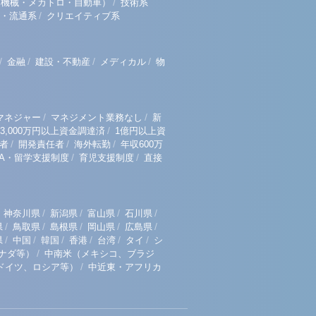
/
（機械・メカトロ・自動車）
技術系
/
・流通系
クリエイティブ系
/
/
/
/
金融
建設・不動産
メディカル
物
/
/
マネジャー
マネジメント業務なし
新
/
3,000万円以上資金調達済
1億円以上資
/
/
/
者
開発責任者
海外転勤
年収600万
/
/
BA・留学支援制度
育児支援制度
直接
/
/
/
/
神奈川県
新潟県
富山県
石川県
/
/
/
/
/
県
鳥取県
島根県
岡山県
広島県
/
/
/
/
/
/
県
中国
韓国
香港
台湾
タイ
シ
/
ナダ等）
中南米（メキシコ、ブラジ
/
ドイツ、ロシア等）
中近東・アフリカ