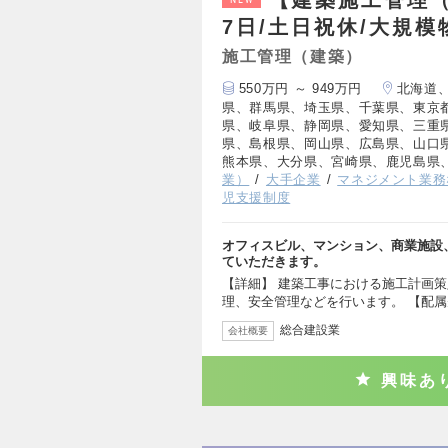
【建築施工管理（
7日/土日祝休/大規
施工管理（建築）
550万円 ～ 949万円
北海道
県、群馬県、埼玉県、千葉県、東京
県、岐阜県、静岡県、愛知県、三重
県、島根県、岡山県、広島県、山口
熊本県、大分県、宮崎県、鹿児島県
業）
大手企業
マネジメント業務
児支援制度
オフィスビル、マンション、商業施設
ていただきます。
【詳細】 建築工事における施工計画
理、安全管理などを行います。 【配属
総合建設業
会社概要
興味あ