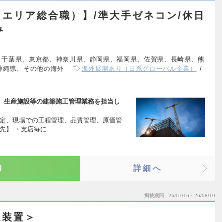
エリア総合職）】/準大手ゼネコン/休日
み
、千葉県、東京都、神奈川県、静岡県、福岡県、佐賀県、長崎県、熊
沖縄県、その他の海外
海外展開あり（日系グローバル企業）
、生産施設等の建築施工管理業務を担当し
策定、現場での工程管理、品質管理、原価管
先】 ・支店毎に…
り
詳細へ
掲載期間
26/07/16～26/08/19
送装置＞