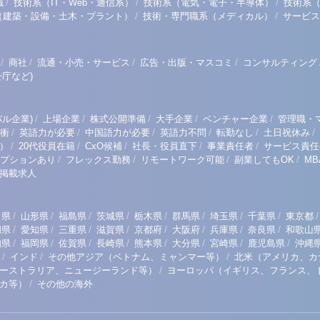
/
/
/
職
技術系（IT・Web・通信系）
技術系（電気・電子・半導体）
技術系
/
/
（建築・設備・土木・プラント）
技術・専門職系（メディカル）
サービス
/
/
/
/
商社
流通・小売・サービス
広告・出版・マスコミ
コンサルティング
庁など)
/
/
/
/
/
ル企業)
上場企業
株式公開準備
大手企業
ベンチャー企業
管理職・
/
/
/
/
/
/
衝
英語力が必要
中国語力が必要
英語力不問
転勤なし
土日祝休み
/
/
/
/
/
）
20代役員在籍
CxO候補
社長・役員直下
事業責任者
サービス責任
/
/
/
/
プションあり
フレックス勤務
リモートワーク可能
副業してもOK
M
掲載求人
/
/
/
/
/
/
/
/
/
田県
山形県
福島県
茨城県
栃木県
群馬県
埼玉県
千葉県
東京都
/
/
/
/
/
/
/
/
岡県
愛知県
三重県
滋賀県
京都府
大阪府
兵庫県
奈良県
和歌山
/
/
/
/
/
/
/
/
知県
福岡県
佐賀県
長崎県
熊本県
大分県
宮崎県
鹿児島県
沖縄
/
/
/
インド
その他アジア（ベトナム、ミャンマー等）
北米（アメリカ、カ
/
ーストラリア、ニュージーランド等）
ヨーロッパ（イギリス、フランス、
/
リカ等）
その他の海外