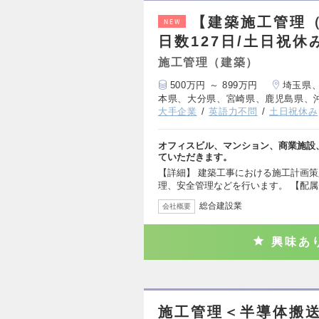
【建築施工管理（
NEW
日数127日/土日祝休
施工管理（建築）
500万円 ～ 899万円
埼玉県
本県、大分県、宮崎県、鹿児島県、
大手企業
英語力不問
土日祝休み
オフィスビル、マンション、商業施設
ていただきます。
【詳細】 建築工事における施工計画
理、安全管理などを行います。 【配属
総合建設業
会社概要
興味あ
施工管理＜半導体搬