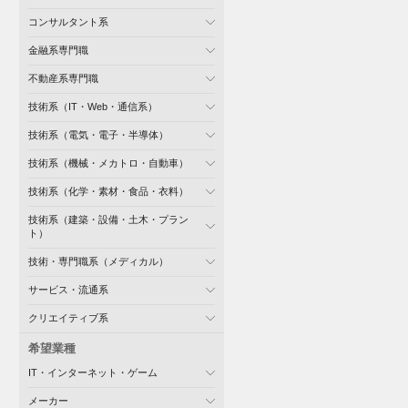
コンサルタント系
金融系専門職
不動産系専門職
技術系（IT・Web・通信系）
技術系（電気・電子・半導体）
技術系（機械・メカトロ・自動車）
技術系（化学・素材・食品・衣料）
技術系（建築・設備・土木・プラン
ト）
技術・専門職系（メディカル）
サービス・流通系
クリエイティブ系
希望業種
IT・インターネット・ゲーム
メーカー