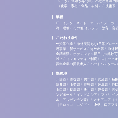
/
/
ント系
金融系専門職
不動産系専門
/
（化学・素材・食品・衣料）
技術系
業種
/
IT・インターネット・ゲーム
メーカー
/
流・運輸
その他(インフラ・教育・官公
こだわり条件
/
外資系企業
海外展開あり(日系グローバ
/
/
規事業・新サービス
海外出張
海外折
/
金調達済
ポテンシャル採用（未経験可
/
/
以上
インセンティブ制度
ストックオ
/
募集企業の掲載求人
ヘッドハンターの
勤務地
/
/
/
/
北海道
青森県
岩手県
宮城県
秋
/
/
/
/
福井県
山梨県
長野県
岐阜県
静
/
/
/
/
山口県
徳島県
香川県
愛媛県
高
/
/
ンガポール
インドネシア
フィリピン
/
ル、アルゼンチン等）
オセアニア（オ
（モロッコ、エジプト、UAE、南アフ