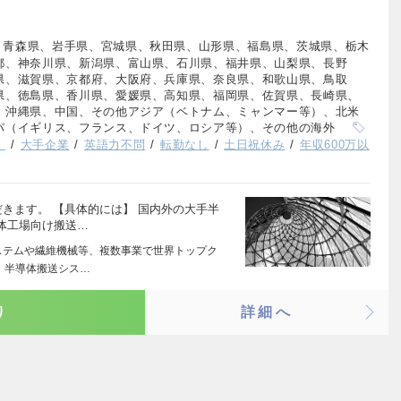
、青森県、岩手県、宮城県、秋田県、山形県、福島県、茨城県、栃木
都、神奈川県、新潟県、富山県、石川県、福井県、山梨県、長野
県、滋賀県、京都府、大阪府、兵庫県、奈良県、和歌山県、鳥取
県、徳島県、香川県、愛媛県、高知県、福岡県、佐賀県、長崎県、
、沖縄県、中国、その他アジア（ベトナム、ミャンマー等）、北米
パ（イギリス、フランス、ドイツ、ロシア等）、その他の海外
）
大手企業
英語力不問
転勤なし
土日祝休み
年収600万以
きます。 【具体的には】 国内外の大手半
体工場向け搬送…
ステムや繊維機械等、複数事業で世界トップク
 半導体搬送シス…
り
詳細へ