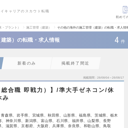
ハイキャリアのスカウト転職
初めて
木・プラント）
施工管理（建築）
その他の海外の施工管理（建築）の転職・求人情
4
（建築）の転職・求人情報
件
新着のみ
掲載終了間近
掲載期間
26/08/04～26/08/17
総合職 即戦力）】/準大手ゼネコン/休
休み
、青森県、岩手県、宮城県、秋田県、山形県、福島県、茨城県、栃木
都、神奈川県、新潟県、富山県、石川県、福井県、山梨県、長野
県、滋賀県、京都府、大阪府、兵庫県、奈良県、和歌山県、鳥取