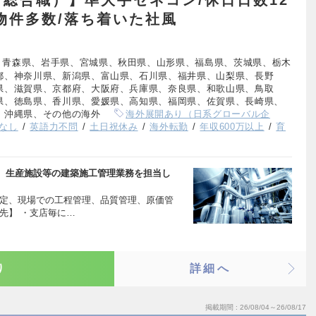
総合職）】準大手ゼネコン/休日日数12
模物件多数/落ち着いた社風
、青森県、岩手県、宮城県、秋田県、山形県、福島県、茨城県、栃木
都、神奈川県、新潟県、富山県、石川県、福井県、山梨県、長野
県、滋賀県、京都府、大阪府、兵庫県、奈良県、和歌山県、鳥取
県、徳島県、香川県、愛媛県、高知県、福岡県、佐賀県、長崎県、
、沖縄県、その他の海外
海外展開あり（日系グローバル企
なし
英語力不問
土日祝休み
海外転勤
年収600万以上
育
、生産施設等の建築施工管理業務を担当し
策定、現場での工程管理、品質管理、原価管
先】 ・支店毎に…
り
詳細へ
掲載期間
26/08/04～26/08/17