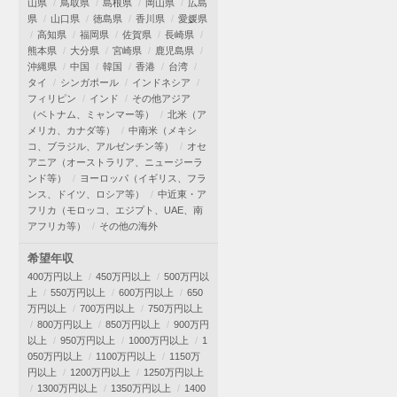
山県
鳥取県
島根県
岡山県
広島
県
山口県
徳島県
香川県
愛媛県
高知県
福岡県
佐賀県
長崎県
熊本県
大分県
宮崎県
鹿児島県
沖縄県
中国
韓国
香港
台湾
タイ
シンガポール
インドネシア
フィリピン
インド
その他アジア
（ベトナム、ミャンマー等）
北米（ア
メリカ、カナダ等）
中南米（メキシ
コ、ブラジル、アルゼンチン等）
オセ
アニア（オーストラリア、ニュージーラ
ンド等）
ヨーロッパ（イギリス、フラ
ンス、ドイツ、ロシア等）
中近東・ア
フリカ（モロッコ、エジプト、UAE、南
アフリカ等）
その他の海外
希望年収
400万円以上
450万円以上
500万円以
上
550万円以上
600万円以上
650
万円以上
700万円以上
750万円以上
800万円以上
850万円以上
900万円
以上
950万円以上
1000万円以上
1
050万円以上
1100万円以上
1150万
円以上
1200万円以上
1250万円以上
1300万円以上
1350万円以上
1400