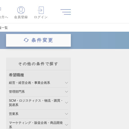
の方へ
会員登録
ログイン
報一覧
条件変更
その他の条件で探す
希望職種
経営・経営企画・事業企画系
管理部門系
SCM・ロジスティクス・物流・購買・
貿易系
営業系
マーケティング・販促企画・商品開発
系