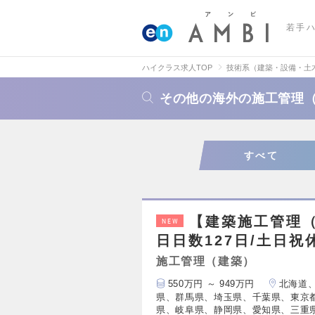
若手
ハイクラス求人TOP
技術系（建築・設備・土
その他の海外の施工管理
すべて
【建築施工管理（
NEW
日日数127日/土日祝
施工管理（建築）
550万円 ～ 949万円
北海道
県、群馬県、埼玉県、千葉県、東京
県、岐阜県、静岡県、愛知県、三重