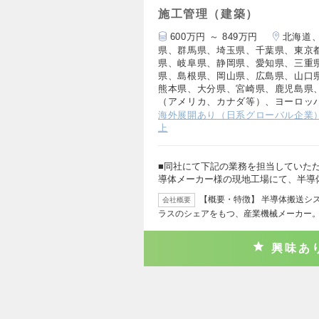
施工管理（建築）
600万円 ～ 849万円
北海道
県、群馬県、埼玉県、千葉県、東京
県、岐阜県、静岡県、愛知県、三重
県、島根県、岡山県、広島県、山口
熊本県、大分県、宮崎県、鹿児島県
（アメリカ、カナダ等）、ヨーロッ
海外展開あり（日系グローバル企業
上
■同社にて下記の業務を担当していただ
導体メーカー様の現地工場にて、半導
【概要・特徴】 半導体搬送シ
会社概要
ラスのシェアをもつ、産業機械メーカー。
興味あ