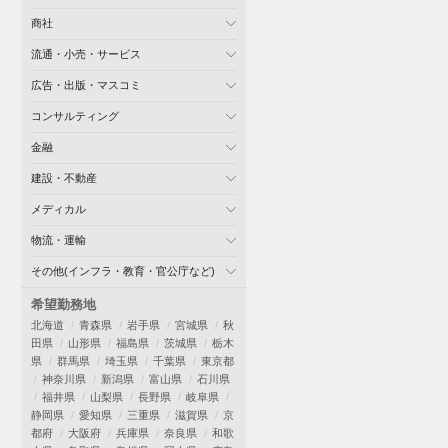
商社
流通・小売・サービス
広告・出版・マスコミ
コンサルティング
金融
建設・不動産
メディカル
物流・運輸
その他(インフラ・教育・官公庁など)
希望勤務地
北海道
青森県
岩手県
宮城県
秋
田県
山形県
福島県
茨城県
栃木
県
群馬県
埼玉県
千葉県
東京都
神奈川県
新潟県
富山県
石川県
福井県
山梨県
長野県
岐阜県
静岡県
愛知県
三重県
滋賀県
京
都府
大阪府
兵庫県
奈良県
和歌