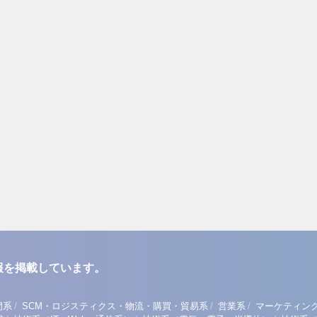
報を掲載しています。
/
/
/
門系
SCM・ロジスティクス・物流・購買・貿易系
営業系
マーケティン