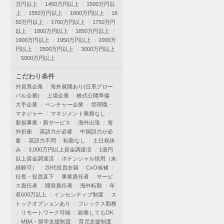
万円以上
1450万円以上
1500万円以
上
1550万円以上
1600万円以上
16
50万円以上
1700万円以上
1750万円
以上
1800万円以上
1850万円以上
1900万円以上
1950万円以上
2000万
円以上
2500万円以上
3000万円以上
5000万円以上
こだわり条件
外資系企業
海外展開あり(日系グロー
バル企業)
上場企業
株式公開準備
大手企業
ベンチャー企業
管理職・
マネジャー
マネジメント業務なし
新規事業・新サービス
海外出張
海
外折衝
英語力が必要
中国語力が必
要
英語力不問
転勤なし
土日祝休
み
3,000万円以上資金調達済
1億円
以上資金調達済
ポテンシャル採用（未
経験可）
20代役員在籍
CxO候補
社長・役員直下
事業責任者
サービ
ス責任者
開発責任者
海外転勤
年
収600万以上
インセンティブ制度
ス
トックオプションあり
フレックス勤務
リモートワーク可能
副業してもOK
MBA・留学支援制度
育児支援制度