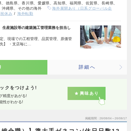
県、徳島県、香川県、愛媛県、高知県、福岡県、佐賀県、長崎県、
、沖縄県、その他の海外
海外展開あり（日系グローバル企
日祝休み
海外転勤
、生産施設等の建築施工管理業務を担当し
策定、現場での工程管理、品質管理、原価管
先】 ・支店毎に…
り
詳細へ
ックをつけよう!
興味あり
グ精度があがる!
能性がわかる!
掲載期間
26/08/04～26/08/17