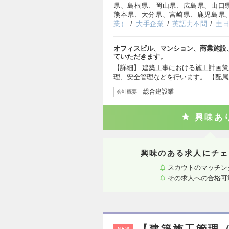
県、島根県、岡山県、広島県、山口
熊本県、大分県、宮崎県、鹿児島県
業）
大手企業
英語力不問
土
オフィスビル、マンション、商業施設
ていただきます。
【詳細】 建築工事における施工計画
理、安全管理などを行います。 【配属
総合建設業
会社概要
興味あ
興味のある求人にチェ
スカウトのマッチン
その求人への合格可
NEW