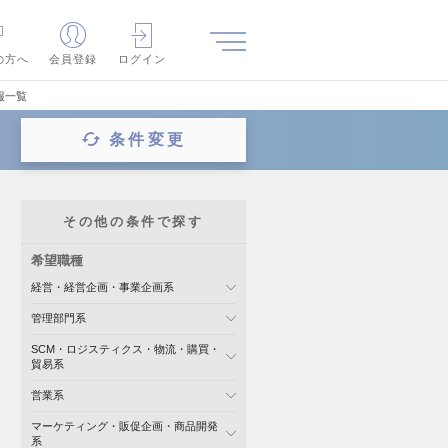
の方へ
会員登録
ログイン
報一覧
条件変更
その他の条件で探す
希望職種
経営・経営企画・事業企画系
管理部門系
SCM・ロジスティクス・物流・購買・
貿易系
営業系
マーケティング・販促企画・商品開発
系