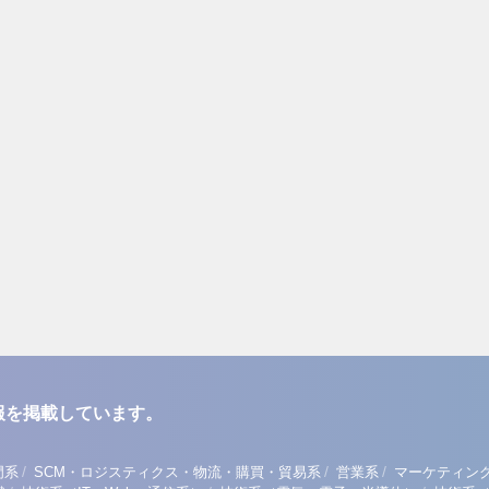
報を掲載しています。
/
/
/
門系
SCM・ロジスティクス・物流・購買・貿易系
営業系
マーケティン