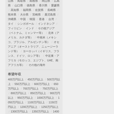
山県
鳥取県
島根県
岡山県
広島
県
山口県
徳島県
香川県
愛媛県
高知県
福岡県
佐賀県
長崎県
熊本県
大分県
宮崎県
鹿児島県
沖縄県
中国
韓国
香港
台湾
タイ
シンガポール
インドネシア
フィリピン
インド
その他アジア
（ベトナム、ミャンマー等）
北米（ア
メリカ、カナダ等）
中南米（メキシ
コ、ブラジル、アルゼンチン等）
オセ
アニア（オーストラリア、ニュージーラ
ンド等）
ヨーロッパ（イギリス、フラ
ンス、ドイツ、ロシア等）
中近東・ア
フリカ（モロッコ、エジプト、UAE、南
アフリカ等）
その他の海外
希望年収
400万円以上
450万円以上
500万円以
上
550万円以上
600万円以上
650
万円以上
700万円以上
750万円以上
800万円以上
850万円以上
900万円
以上
950万円以上
1000万円以上
1
050万円以上
1100万円以上
1150万
円以上
1200万円以上
1250万円以上
1300万円以上
1350万円以上
1400