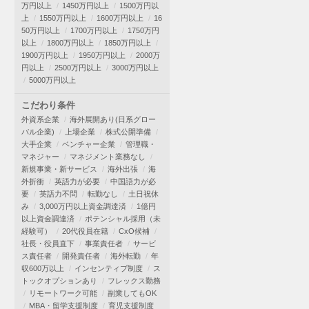
万円以上
1450万円以上
1500万円以
上
1550万円以上
1600万円以上
16
50万円以上
1700万円以上
1750万円
以上
1800万円以上
1850万円以上
1900万円以上
1950万円以上
2000万
円以上
2500万円以上
3000万円以上
5000万円以上
こだわり条件
外資系企業
海外展開あり(日系グロー
バル企業)
上場企業
株式公開準備
大手企業
ベンチャー企業
管理職・
マネジャー
マネジメント業務なし
新規事業・新サービス
海外出張
海
外折衝
英語力が必要
中国語力が必
要
英語力不問
転勤なし
土日祝休
み
3,000万円以上資金調達済
1億円
以上資金調達済
ポテンシャル採用（未
経験可）
20代役員在籍
CxO候補
社長・役員直下
事業責任者
サービ
ス責任者
開発責任者
海外転勤
年
収600万以上
インセンティブ制度
ス
トックオプションあり
フレックス勤務
リモートワーク可能
副業してもOK
MBA・留学支援制度
育児支援制度