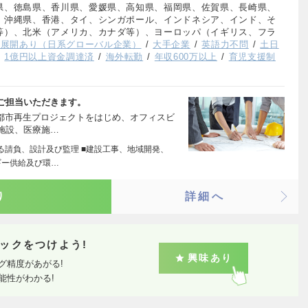
県、徳島県、香川県、愛媛県、高知県、福岡県、佐賀県、長崎県、
、沖縄県、香港、タイ、シンガポール、インドネシア、インド、そ
等）、北米（アメリカ、カナダ等）、ヨーロッパ（イギリス、フラ
外展開あり（日系グローバル企業）
大手企業
英語力不問
土日
1億円以上資金調達済
海外転勤
年収600万以上
育児支援制
ご担当いただきます。
る都市再生プロジェクトをはじめ、オフィスビ
施設、医療施…
る請負、設計及び監理 ■建設工事、地域開発、
ギー供給及び環…
り
詳細へ
ックをつけよう!
興味あり
グ精度があがる!
能性がわかる!