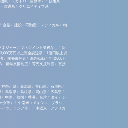
/
（機械・メカトロ・自動車）
技術系
/
・流通系
クリエイティブ系
/
/
/
/
金融
建設・不動産
メディカル
物
/
/
マネジャー
マネジメント業務なし
新
/
3,000万円以上資金調達済
1億円以上資
/
/
/
者
開発責任者
海外転勤
年収600万
/
/
BA・留学支援制度
育児支援制度
直接
/
/
/
/
神奈川県
新潟県
富山県
石川県
/
/
/
/
/
県
鳥取県
島根県
岡山県
広島県
/
/
/
/
/
/
県
中国
韓国
香港
台湾
タイ
シ
/
ナダ等）
中南米（メキシコ、ブラジ
/
ドイツ、ロシア等）
中近東・アフリカ