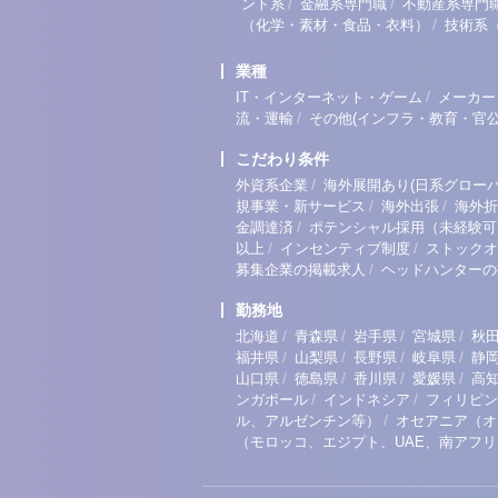
/
/
ント系
金融系専門職
不動産系専門
/
（化学・素材・食品・衣料）
技術系
業種
/
IT・インターネット・ゲーム
メーカー
/
流・運輸
その他(インフラ・教育・官公
こだわり条件
/
外資系企業
海外展開あり(日系グローバ
/
/
規事業・新サービス
海外出張
海外折
/
金調達済
ポテンシャル採用（未経験可
/
/
以上
インセンティブ制度
ストックオ
/
募集企業の掲載求人
ヘッドハンターの
勤務地
/
/
/
/
北海道
青森県
岩手県
宮城県
秋
/
/
/
/
福井県
山梨県
長野県
岐阜県
静
/
/
/
/
山口県
徳島県
香川県
愛媛県
高
/
/
ンガポール
インドネシア
フィリピン
/
ル、アルゼンチン等）
オセアニア（オ
（モロッコ、エジプト、UAE、南アフ