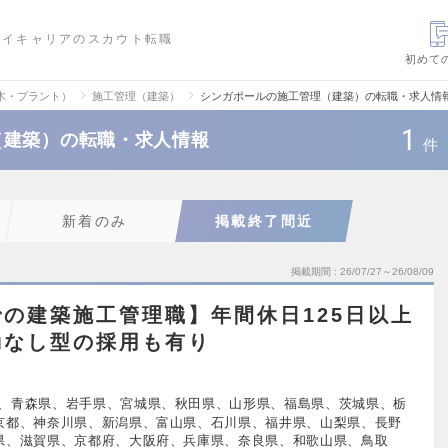
ハイキャリアのスカウト転職
初めて
木・プラント）
施工管理（建築）
シンガポールの施工管理（建築）の転職・求人情
1
（建築）の転職・求人情報
件
新着のみ
掲載終了間近
掲載期間
26/07/27～26/08/09
の建築施工管理職】年間休日125日以上
勤なし型の採用も有り
、青森県、岩手県、宮城県、秋田県、山形県、福島県、茨城県、栃
京都、神奈川県、新潟県、富山県、石川県、福井県、山梨県、長野
県、滋賀県、京都府、大阪府、兵庫県、奈良県、和歌山県、鳥取