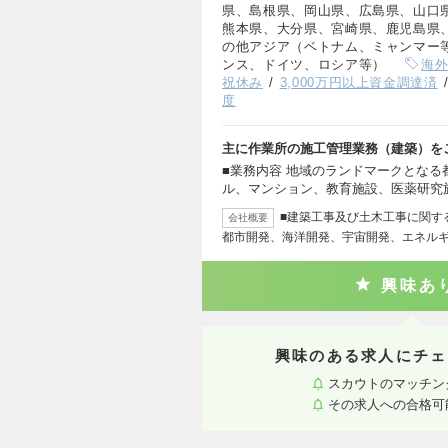
県、島根県、岡山県、広島県、山口
熊本県、大分県、宮崎県、鹿児島県
の他アジア（ベトナム、ミャンマー
ンス、ドイツ、ロシア等）
海
祝休み
3,000万円以上資金調達済
度
主に作業所の施工管理業務（建築）を
■業務内容 地域のランドマークとな
ル、マンション、教育施設、医薬研究
■建築工事及び土木工事に関す
会社概要
都市開発、海洋開発、宇宙開発、エネル
興味あ
興味のある求人にチェ
スカウトのマッチン
その求人への合格可