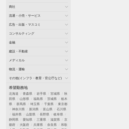
商社
流通・小売・サービス
広告・出版・マスコミ
コンサルティング
金融
建設・不動産
メディカル
物流・運輸
その他(インフラ・教育・官公庁など)
希望勤務地
北海道
青森県
岩手県
宮城県
秋
田県
山形県
福島県
茨城県
栃木
県
群馬県
埼玉県
千葉県
東京都
神奈川県
新潟県
富山県
石川県
福井県
山梨県
長野県
岐阜県
静岡県
愛知県
三重県
滋賀県
京
都府
大阪府
兵庫県
奈良県
和歌