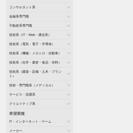
コンサルタント系
金融系専門職
不動産系専門職
技術系（IT・Web・通信系）
技術系（電気・電子・半導体）
技術系（機械・メカトロ・自動車）
技術系（化学・素材・食品・衣料）
技術系（建築・設備・土木・プラン
ト）
技術・専門職系（メディカル）
サービス・流通系
クリエイティブ系
希望業種
IT・インターネット・ゲーム
メーカー