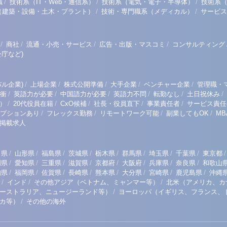
/
/
/
職
技術系（IT・Web・通信系）
技術系（電気・電子・半導体）
技術系
/
/
（建築・設備・土木・プラント）
技術・専門職系（メディカル）
サービス
/
/
/
/
商社
流通・小売・サービス
広告・出版・マスコミ
コンサルティング
庁など)
/
/
/
/
/
ル企業)
上場企業
株式公開準備
大手企業
ベンチャー企業
管理職・
/
/
/
/
/
/
衝
英語力が必要
中国語力が必要
英語力不問
転勤なし
土日祝休み
/
/
/
/
/
）
20代役員在籍
CxO候補
社長・役員直下
事業責任者
サービス責任
/
/
/
/
プションあり
フレックス勤務
リモートワーク可能
副業してもOK
M
掲載求人
/
/
/
/
/
/
/
/
/
田県
山形県
福島県
茨城県
栃木県
群馬県
埼玉県
千葉県
東京都
/
/
/
/
/
/
/
/
岡県
愛知県
三重県
滋賀県
京都府
大阪府
兵庫県
奈良県
和歌山
/
/
/
/
/
/
/
/
知県
福岡県
佐賀県
長崎県
熊本県
大分県
宮崎県
鹿児島県
沖縄
/
/
/
インド
その他アジア（ベトナム、ミャンマー等）
北米（アメリカ、カ
/
ーストラリア、ニュージーランド等）
ヨーロッパ（イギリス、フランス、
/
リカ等）
その他の海外