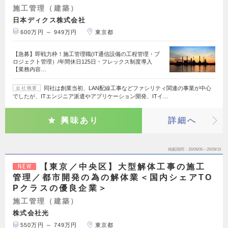
施工管理（建築）
日本ディクス株式会社
600万円 ～ 949万円
東京都
【急募】即戦力枠！施工管理職(IT通信設備の工程管理・プ
ロジェクト管理）/年間休日125日・フレックス制度導入
【業務内容…
同社は創業当初、LAN配線工事などファシリティ関連の事業が中心
会社概要
でしたが、ITエンジニア派遣やアプリケーション開発、ITイ…
興味あり
詳細へ
掲載期間
26/08/06～26/08/19
【東京／中央区】大型解体工事の施工
NEW
管理／都市開発の為の解体業＜国内シェアTO
Pクラスの優良企業＞
施工管理（建築）
株式会社光
550万円 ～ 749万円
東京都