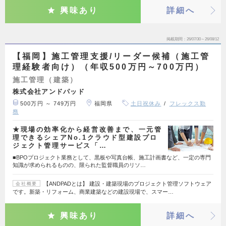
興味あり
詳細へ
掲載期間
26/07/30～26/08/12
【福岡】施工管理支援/リーダー候補（施工管
理経験者向け）（年収500万円～700万円）
施工管理（建築）
株式会社アンドパッド
500万円 ～ 749万円
福岡県
土日祝休み
フレックス勤
務
★現場の効率化から経営改善まで、一元管
理できるシェアNo.1クラウド型建設プロ
ジェクト管理サービス「…
■BPOプロジェクト業務として、黒板や写真台帳、施工計画書など、一定の専門
知識が求められるものの、限られた監督職員のリソ…
【ANDPADとは】 建設・建築現場のプロジェクト管理ソフトウェア
会社概要
です。新築・リフォーム、商業建築などの建設現場で、スマー…
興味あり
詳細へ