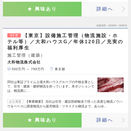
興味あり
詳細へ
掲載期間
26/08/06～26/08/19
【東京】設備施工管理（物流施設・ホ
NEW
テル等）／大和ハウスG／年休120日／充実の
福利厚生
施工管理（建築）
大和物流株式会社
500万円 ～ 799万円
東京都
同社は東証プライム上場大和ハウスグループの中核企業とし
て、住宅・建築・建材物流を担っています。本ポジションで
は、物流業に…
【事業概要】 当社は住宅・建設部材輸送で培った高度な物流ノウハ
会社概要
ウをベースに調達物流から販売物流・リサイクル物流まで、あらゆ…
興味あり
詳細へ