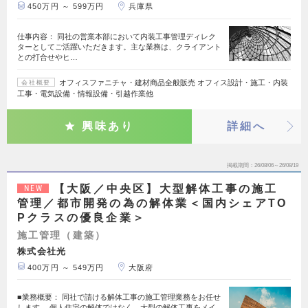
450万円 ～ 599万円
兵庫県
仕事内容： 同社の営業本部において内装工事管理ディレク
ターとしてご活躍いただきます。主な業務は、クライアント
との打合せやヒ…
オフィスファニチャ・建材商品全般販売 オフィス設計・施工・内装
会社概要
工事・電気設備・情報設備・引越作業他
興味あり
詳細へ
掲載期間
26/08/06～26/08/19
【大阪／中央区】大型解体工事の施工
NEW
管理／都市開発の為の解体業＜国内シェアTO
Pクラスの優良企業＞
施工管理（建築）
株式会社光
400万円 ～ 549万円
大阪府
■業務概要： 同社で請ける解体工事の施工管理業務をお任せ
します。 個人住宅の解体ではなく、大型の解体工事をメイ