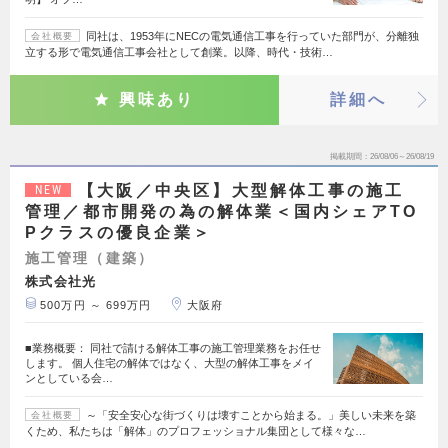
同社は、1953年にNECの電気通信工事を行っていた部門が、分離独
会社概要
立する形で電気通信工事会社として創業。以降、時代・技術…
興味あり
詳細へ
掲載期間
26/08/06～26/08/19
【大阪／中央区】大型解体工事の施工
NEW
管理／都市開発の為の解体業＜国内シェアTO
Pクラスの優良企業＞
施工管理（建築）
株式会社光
500万円 ～ 699万円
大阪府
■業務概要： 同社で請ける解体工事の施工管理業務をお任せ
します。 個人住宅の解体ではなく、大型の解体工事をメイ
ンとしている会…
～「安全安心な街づくりは壊すことから始まる。」美しい未来を築
会社概要
くため、私たちは「解体」のプロフェッショナル集団として様々な…