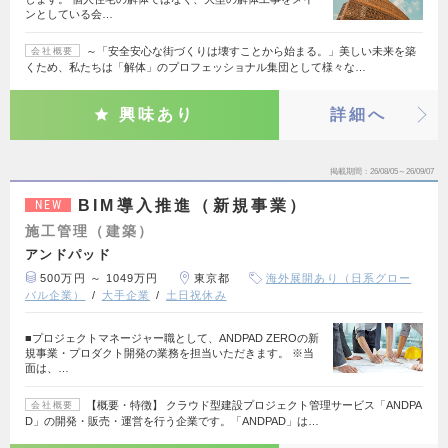
ンとしている会…
～「安全安心な街づくりは壊すことから始まる。」美しい未来を築
会社概要
くため、私たちは「解体」のプロフェッショナル集団として様々な…
興味あり
詳細へ
掲載期間
26/08/05～26/09/07
BIM導入推進（新規事業）
NEW
施工管理（建築）
アンドパッド
500万円 ～ 1049万円
東京都
海外展開あり（日系グロー
バル企業）
大手企業
土日祝休み
■プロジェクトマネージャー職として、ANDPAD ZEROの新
規事業・プロダクト開発の業務を担当いただきます。 ※当
面は、…
【概要・特徴】 クラウド型建設プロジェクト管理サービス「ANDPA
会社概要
D」の開発・販売・運営を行う企業です。「ANDPAD」は…