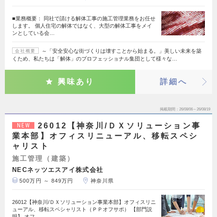
■業務概要： 同社で請ける解体工事の施工管理業務をお任せ
します。 個人住宅の解体ではなく、大型の解体工事をメイ
ンとしている会…
～「安全安心な街づくりは壊すことから始まる。」美しい未来を築
会社概要
くため、私たちは「解体」のプロフェッショナル集団として様々な…
興味あり
詳細へ
掲載期間
26/08/06～26/08/19
26012【神奈川/ＤＸソリューション事
NEW
業本部】オフィスリニューアル、移転スペシ
ャリスト
施工管理（建築）
NECネッツエスアイ株式会社
500万円 ～ 849万円
神奈川県
26012【神奈川/ＤＸソリューション事業本部】オフィスリニ
ューアル、移転スペシャリスト（ＰＰオフサポ） 【部門説
明】 オフ…