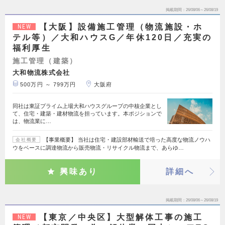
掲載期間
26/08/06～26/08/19
【大阪】設備施工管理（物流施設・ホ
NEW
テル等）／大和ハウスG／年休120日／充実の
福利厚生
施工管理（建築）
大和物流株式会社
500万円 ～ 799万円
大阪府
同社は東証プライム上場大和ハウスグループの中核企業とし
て、住宅・建築・建材物流を担っています。本ポジションで
は、物流業に…
【事業概要】 当社は住宅・建設部材輸送で培った高度な物流ノウハ
会社概要
ウをベースに調達物流から販売物流・リサイクル物流まで、あらゆ…
興味あり
詳細へ
掲載期間
26/08/06～26/08/19
【東京／中央区】大型解体工事の施工
NEW