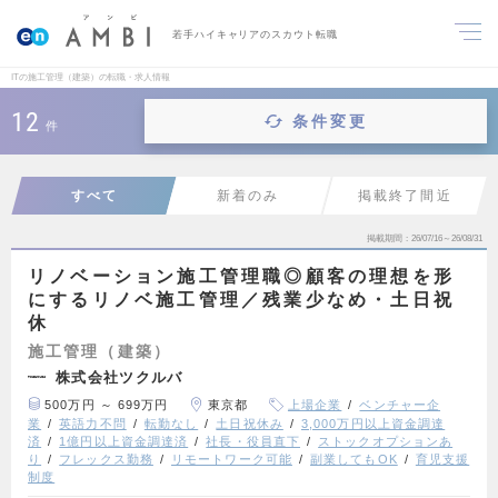
若手ハイキャリアのスカウト転職
ITの施工管理（建築）の転職・求人情報
12
条件変更
件
すべて
新着のみ
掲載終了間近
掲載期間
26/07/16～26/08/31
リノベーション施工管理職◎顧客の理想を形
にするリノベ施工管理／残業少なめ・土日祝
休
施工管理（建築）
株式会社ツクルバ
500万円 ～ 699万円
東京都
上場企業
ベンチャー企
業
英語力不問
転勤なし
土日祝休み
3,000万円以上資金調達
済
1億円以上資金調達済
社長・役員直下
ストックオプションあ
り
フレックス勤務
リモートワーク可能
副業してもOK
育児支援
制度