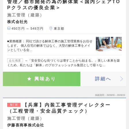
管理／都市開発の為の解体業＜国内シェアTO
Pクラスの優良企業＞
施工管理（建築）
株式会社光
450万円 ～ 549万円
東京都
■業務概要： 同社で請ける解体工事の施工管理業務をお任せ
します。 個人住宅の解体ではなく、大型の解体工事をメイ
ンとしている会…
～「安全安心な街づくりは壊すことから始まる。」美しい未来を築
会社概要
くため、私たちは「解体」のプロフェッショナル集団として様々な…
興味あり
詳細へ
掲載期間
26/08/06～26/08/19
【兵庫】内装工事管理ディレクター
NEW
（工程管理・安全品質チェック）
施工管理（建築）
伊藤喜商事株式会社