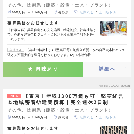
その他、技術系（建築・設備・土木・プラント）
550万円 ～ 1399万円
長野県
転勤なし
土日祝休み
積算業務をお任せします
【仕事内容】共同住宅から文化施設、物流施設、社寺建築ま
で、多彩な建築プロジェクトにおける積算業務全般をお任せ
いたします。…
【会社の特徴】(1)《堅実経営》無借金経営、かつ自己資本比率50%
会社概要
強と大変堅実的な経営を行っております。(2)《地域密着…
興味あり
詳細へ
掲載期間
26/08/07～26/08/21
【東京】年収1300万超も可！堅実経営
NEW
＆地域密着◎建築積算｜完全週休2日制
その他、技術系（建築・設備・土木・プラント）
550万円 ～ 1399万円
東京都
転勤なし
土日祝休み
積算業務をお任せします