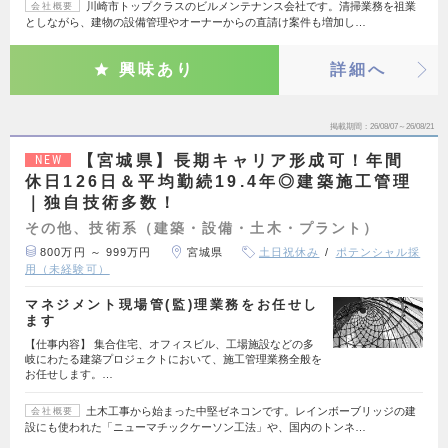
川崎市トップクラスのビルメンテナンス会社です。清掃業務を祖業
会社概要
としながら、建物の設備管理やオーナーからの直請け案件も増加し…
興味あり
詳細へ
掲載期間
26/08/07～26/08/21
【宮城県】長期キャリア形成可！年間
NEW
休日126日＆平均勤続19.4年◎建築施工管理
｜独自技術多数！
その他、技術系（建築・設備・土木・プラント）
800万円 ～ 999万円
宮城県
土日祝休み
ポテンシャル採
用（未経験可）
マネジメント現場管(監)理業務をお任せし
ます
【仕事内容】 集合住宅、オフィスビル、工場施設などの多
岐にわたる建築プロジェクトにおいて、施工管理業務全般を
お任せします。…
土木工事から始まった中堅ゼネコンです。レインボーブリッジの建
会社概要
設にも使われた「ニューマチックケーソン工法」や、国内のトンネ…