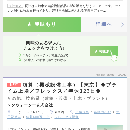
同社は自動車や建設機械部品の製造販売を行うメーカーです。 エン
会社概要
ジン周りに強みを持っており、建設用機械に使われる産業用ディー…
興味あり
詳細へ
興味のある求人に
チェックをつけよう!
興味あり
スカウトのマッチング精度があがる!
その求人への合格可能性がわかる!
掲載期間
26/08/07～26/08/20
積算（機械設備工事）【東京】◆プラ
NEW
イム上場／フレックス／年休123日◆
その他、技術系（建築・設備・土木・プラント）
メタウォーター株式会社
550万円 ～ 849万円
東京都
上場企業
英語力不問
土
日祝休み
年収600万以上
フレックス勤務
上下水プラント（機械設備）の建設におけるコスト積算業