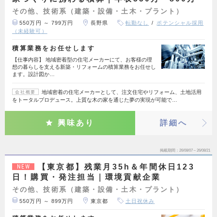
その他、技術系（建築・設備・土木・プラント）
550万円 ～ 799万円
長野県
転勤なし
ポテンシャル採用
（未経験可）
積算業務をお任せします
【仕事内容】 地域密着型の住宅メーカーにて、お客様の理
想の暮らしを支える新築・リフォームの積算業務をお任せし
ます。設計図か…
地域密着の住宅メーカーとして、注文住宅やリフォーム、土地活用
会社概要
をトータルプロデュース。上質な木の家を通じた夢の実現が可能で…
興味あり
詳細へ
掲載期間
26/08/07～26/08/21
【東京都】残業月35h＆年間休日123
NEW
日！購買・発注担当｜環境貢献企業
その他、技術系（建築・設備・土木・プラント）
550万円 ～ 899万円
東京都
土日祝休み