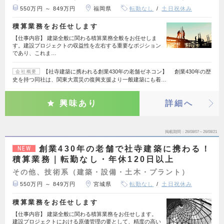
550万円 ～ 849万円
福岡県
転勤なし
土日祝休み
積算業務をお任せします
【仕事内容】 建築全般に関わる積算業務全般をお任せしま
す。建設プロジェクトの収益性を左右する重要なポジション
であり、これま…
【社寺建築に携われる創業430年の老舗ゼネコン】 創業430年の歴
会社概要
史を持つ同社は、関東大震災の復興支援より一般建築にも着…
興味あり
詳細へ
掲載期間
26/08/07～26/08/21
創業430年の老舗で社寺建築に携わる！
NEW
積算業務｜転勤なし・年休120日以上
その他、技術系（建築・設備・土木・プラント）
550万円 ～ 849万円
宮城県
転勤なし
土日祝休み
積算業務をお任せします
【仕事内容】 建築全般に関わる積算業務をお任せします。
建設プロジェクトにおける原価管理の要として、精度の高い