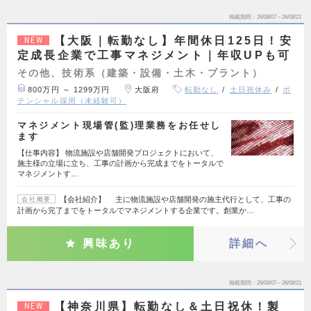
掲載期間
26/08/07～26/08/21
【大阪｜転勤なし】年間休日125日！安
NEW
定成長企業で工事マネジメント｜年収UPも可
その他、技術系（建築・設備・土木・プラント）
800万円 ～ 1299万円
大阪府
転勤なし
土日祝休み
ポ
テンシャル採用（未経験可）
マネジメント現場管(監)理業務をお任せし
ます
【仕事内容】 物流施設や店舗開発プロジェクトにおいて、
施主様の立場に立ち、工事の計画から完成までをトータルで
マネジメントす…
【会社紹介】 主に物流施設や店舗開発の施主代行として、工事の
会社概要
計画から完了までをトータルでマネジメントする企業です。創業か…
興味あり
詳細へ
掲載期間
26/08/07～26/08/21
【神奈川県】転勤なし＆土日祝休！製
NEW