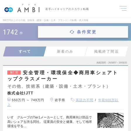
若手ハイキャリアのスカウト転職
500万円以上のその他、技術系（建築・設備・土木・プラント）の転職・求人情報
1742
条件変更
件
すべて
新着のみ
掲載終了間近
掲載期間
26/08/07～26/08/20
安全管理・環境保全◆商用車シェアト
NEW
ップクラスメーカー
その他、技術系（建築・設備・土木・プラント）
株式会社IJTT
550万円 ～ 749万円
岩手県
英語力不問
年収600万以
上
いすゞグループのTier1メーカーとして、商用車向け部品で
高いシェアを誇る同社。 従業員の安全と健康、そして地球
環境を守る…