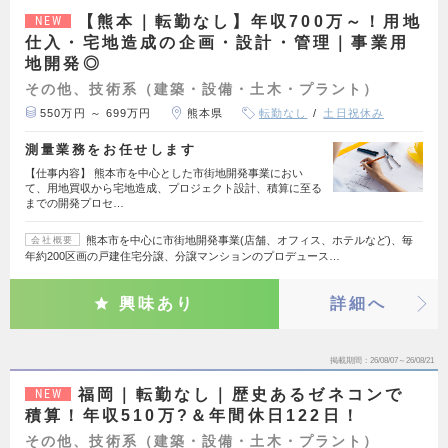
【熊本｜転勤なし】年収700万～！用地
NEW
仕入・宅地造成の企画・設計・管理｜事業用
地開発◎
その他、技術系（建築・設備・土木・プラント）
550万円 ～ 699万円
熊本県
転勤なし
土日祝休み
測量業務をお任せします
【仕事内容】 熊本市を中心とした市街地開発事業におい
て、用地買収から宅地造成、プロジェクト設計、積算に至る
までの開発プロセ…
熊本市を中心に市街地開発事業(店舗、オフィス、ホテルなど)、毎
会社概要
年約200区画の戸建住宅分譲、分譲マンションのプロデュース…
興味あり
詳細へ
掲載期間
26/08/07～26/08/21
福岡｜転勤なし｜歴史あるゼネコンで
NEW
積算！年収510万?＆年間休日122日！
その他、技術系（建築・設備・土木・プラント）