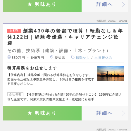
興味あり
詳細へ
掲載期間
26/08/07～26/08/21
創業430年の老舗で積算！転勤なし＆年
NEW
休122日｜経験者優遇・キャリアチェンジ歓
迎
その他、技術系（建築・設備・土木・プラント）
550万円 ～ 849万円
愛知県
転勤なし
土日祝休み
積算業務をお任せします
【仕事内容】 建築全般に関わる積算業務をお任せします。
図面から正確な工事数量を算出し、予算計画の根拠を作成す
る重要なポジシ…
【社寺建築に携われる創業430年の老舗ゼネコン】 1586年に創業さ
会社概要
れた企業です。関東大震災の復興支援より一般建築にも着手…
興味あり
詳細へ
掲載期間
26/08/07～26/08/21