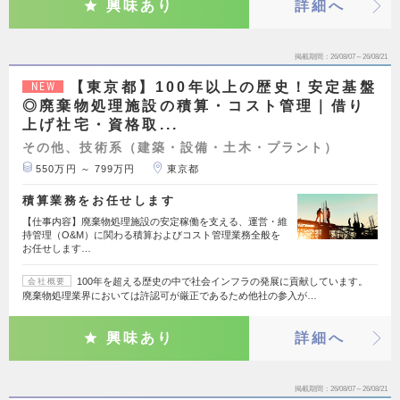
興味あり
詳細へ
掲載期間
26/08/07～26/08/21
【東京都】100年以上の歴史！安定基盤
NEW
◎廃棄物処理施設の積算・コスト管理｜借り
上げ社宅・資格取...
その他、技術系（建築・設備・土木・プラント）
550万円 ～ 799万円
東京都
積算業務をお任せします
【仕事内容】廃棄物処理施設の安定稼働を支える、運営・維
持管理（O&M）に関わる積算およびコスト管理業務全般を
お任せします…
100年を超える歴史の中で社会インフラの発展に貢献しています。
会社概要
廃棄物処理業界においては許認可が厳正であるため他社の参入が…
興味あり
詳細へ
掲載期間
26/08/07～26/08/21