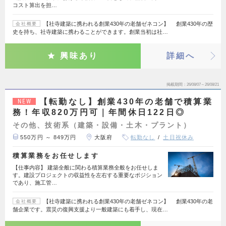
コスト算出を担…
【社寺建築に携われる創業430年の老舗ゼネコン】 創業430年の歴
会社概要
史を持ち、社寺建築に携わることができます。創業当初は社…
興味あり
詳細へ
掲載期間
26/08/07～26/08/21
【転勤なし】創業430年の老舗で積算業
NEW
務！年収820万円可｜年間休日122日◎
その他、技術系（建築・設備・土木・プラント）
550万円 ～ 849万円
大阪府
転勤なし
土日祝休み
積算業務をお任せします
【仕事内容】 建築全般に関わる積算業務全般をお任せしま
す。建設プロジェクトの収益性を左右する重要なポジション
であり、施工管…
【社寺建築に携われる創業430年の老舗ゼネコン】 創業430年の老
会社概要
舗企業です。震災の復興支援より一般建築にも着手し、現在…