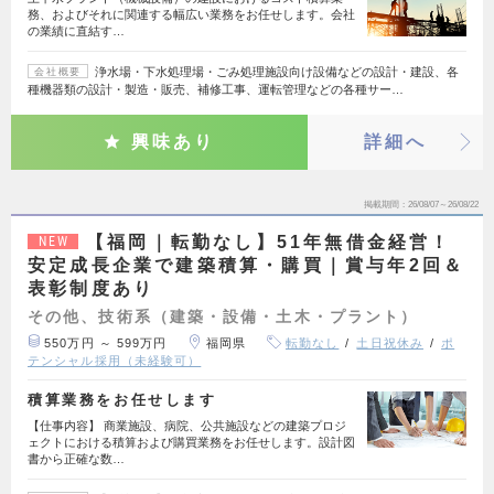
務、およびそれに関連する幅広い業務をお任せします。会社
の業績に直結す…
浄水場・下水処理場・ごみ処理施設向け設備などの設計・建設、各
会社概要
種機器類の設計・製造・販売、補修工事、運転管理などの各種サー…
興味あり
詳細へ
掲載期間
26/08/07～26/08/22
【福岡｜転勤なし】51年無借金経営！
NEW
安定成長企業で建築積算・購買｜賞与年2回＆
表彰制度あり
その他、技術系（建築・設備・土木・プラント）
550万円 ～ 599万円
福岡県
転勤なし
土日祝休み
ポ
テンシャル採用（未経験可）
積算業務をお任せします
【仕事内容】 商業施設、病院、公共施設などの建築プロジ
ェクトにおける積算および購買業務をお任せします。設計図
書から正確な数…