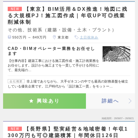
【東京】BIM活用＆DX推進！地図に残
NEW
る大規模PJ！施工図作成｜年収UP可◎残業
削減体制
その他、技術系（建築・設備・土木・プラント）
550万円 ～ 849万円
東京都
土日祝休み
CAD・BIMオペレーター業務をお任せし
ます
【仕事内容】建築工事における施工図作成・施工計画業務を
お任せします。設計から施工までを一貫して手がける同社に
て、最先端の…
非上場でありながら、大手ゼネコンの中でも最高の財務基盤を確立
会社概要
している優良企業です。江戸時代から「設計施工一貫」をモットー…
興味あり
詳細へ
掲載期間
26/08/07～26/08/21
【長野県】堅実経営＆地域密着！年収1
NEW
300万円も可◎建築積算｜年間休日126日