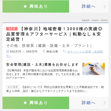
興味あり
詳細へ
掲載期間
26/08/07～26/08/22
【神奈川】地域密着！3000棟の実績◎
NEW
品質管理＆アフターサービス｜転勤なし＆安
定経営！
その他、技術系（建築・設備・土木・プラント）
550万円 ～ 599万円
神奈川県
ポテンシャル採用（未経験
可）
安全管理(建設・土木)業務をお任せします
【仕事内容】 木造戸建住宅における品質管理業務全般をお
任せします。竣工時の検査や定期点検、そしてお引き渡し後
のアフターサー…
【会社について】 同社は分譲住宅を専業とした不動産会社です。創
会社概要
業より25年、設計・施工からアフターメンテナンスまでを自社に…
興味あり
詳細へ