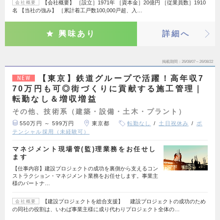
【会社概要】 ［設立］1971年 ［資本金］20億円 ［従業員数］1910
会社概要
名 【当社の強み】 ［累計着工戸数100,000戸超、入…
興味あり
詳細へ
掲載期間
26/08/07～26/08/22
【東京】鉄道グループで活躍！高年収7
NEW
70万円も可◎街づくりに貢献する施工管理｜
転勤なし＆増収増益
その他、技術系（建築・設備・土木・プラント）
550万円 ～ 599万円
東京都
転勤なし
土日祝休み
ポ
テンシャル採用（未経験可）
マネジメント現場管(監)理業務をお任せし
ます
【仕事内容】建設プロジェクトの成功を裏側から支えるコン
ストラクション・マネジメント業務をお任せします。事業主
様のパートナ…
【建設プロジェクトを総合支援】 建設プロジェクトの成功のため
会社概要
の同社の役割は、いわば事業主様に成り代わりプロジェクト全体の…