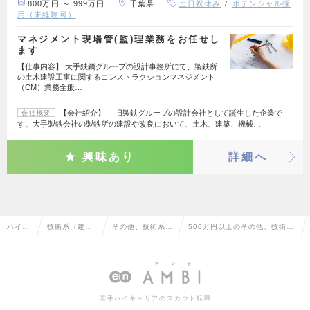
800万円 ～ 999万円
千葉県
土日祝休み
ポテンシャル採
用（未経験可）
マネジメント現場管(監)理業務をお任せし
ます
【仕事内容】 大手鉄鋼グループの設計事務所にて、製鉄所
の土木建設工事に関するコンストラクションマネジメント
（CM）業務全般…
【会社紹介】 旧製鉄グループの設計会社として誕生した企業で
会社概要
す。大手製鉄会社の製鉄所の建設や改良において、土木、建築、機械…
興味あり
詳細へ
ハイク
技術系（建
その他、技術系
500万円以上のその他、技術系
ラス求
築・設備・土
（建築・設備・土
（建築・設備・土木・プラン
人TOP
木・プラン
木・プラント）
ト）の転職・求人情報一覧
ト）
若手ハイキャリアのスカウト転職