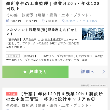
鉄所案件の工事監理｜残業月20h・年休120
日以上
その他、技術系（建築・設備・土木・プラント）
800万円 ～ 999万円
神奈川県
転勤なし
土日祝休み
マネジメント現場管(監)理業務をお任せし
ます
【仕事内容】 大手製鉄所における土木建設工事のオーナー
代行として、プロジェクトの企画から竣工までの一連の監理
業務をお任せし…
【会社紹介】 旧製鉄グループの設計会社として設立され、現在は
会社概要
大手製鉄グループの企業として事業を展開しています。土木・建築…
興味あり
詳細へ
掲載期間
26/08/07～26/08/21
【千葉】年休120日＆残業20h！製鉄所
NEW
の土木施工管理｜将来は設計キャリアも◎
その他、技術系（建築・設備・土木・プラント）