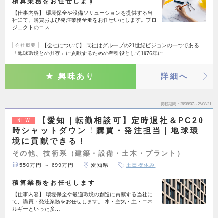
積算業務をお任せします
【仕事内容】 環境保全や設備ソリューションを提供する当
社にて、購買および発注業務全般をお任せいたします。プロ
ジェクトのコス…
【会社について】 同社はグループの21世紀ビジョンの一つである
会社概要
「地球環境との共存」に貢献するための牽引役として1976年に…
興味あり
詳細へ
掲載期間
26/08/07～26/08/21
【愛知｜転勤相談可】定時退社＆PC20
NEW
時シャットダウン！購買・発注担当｜地球環
境に貢献できる！
その他、技術系（建築・設備・土木・プラント）
550万円 ～ 899万円
愛知県
土日祝休み
積算業務をお任せします
【仕事内容】 環境保全や最適環境の創造に貢献する当社に
て、購買・発注業務をお任せします。 水・空気・土・エネ
ルギーといった多…