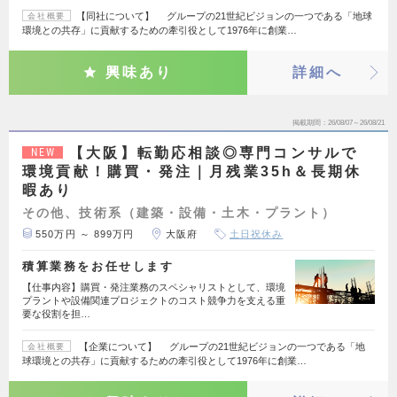
【同社について】 グループの21世紀ビジョンの一つである「地球
会社概要
環境との共存」に貢献するための牽引役として1976年に創業…
興味あり
詳細へ
掲載期間
26/08/07～26/08/21
【大阪】転勤応相談◎専門コンサルで
NEW
環境貢献！購買・発注｜月残業35h＆長期休
暇あり
その他、技術系（建築・設備・土木・プラント）
550万円 ～ 899万円
大阪府
土日祝休み
積算業務をお任せします
【仕事内容】購買・発注業務のスペシャリストとして、環境
プラントや設備関連プロジェクトのコスト競争力を支える重
要な役割を担…
【企業について】 グループの21世紀ビジョンの一つである「地
会社概要
球環境との共存」に貢献するための牽引役として1976年に創業…