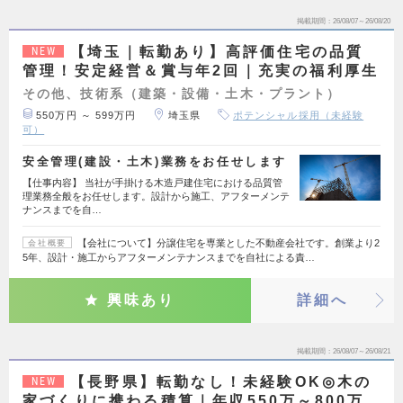
掲載期間
26/08/07～26/08/20
【埼玉｜転勤あり】高評価住宅の品質
NEW
管理！安定経営＆賞与年2回｜充実の福利厚生
その他、技術系（建築・設備・土木・プラント）
550万円 ～ 599万円
埼玉県
ポテンシャル採用（未経験
可）
安全管理(建設・土木)業務をお任せします
【仕事内容】 当社が手掛ける木造戸建住宅における品質管
理業務全般をお任せします。設計から施工、アフターメンテ
ナンスまでを自…
【会社について】分譲住宅を専業とした不動産会社です。創業より2
会社概要
5年、設計・施工からアフターメンテナンスまでを自社による責…
興味あり
詳細へ
掲載期間
26/08/07～26/08/21
【長野県】転勤なし！未経験OK◎木の
NEW
家づくりに携わる積算｜年収550万～800万