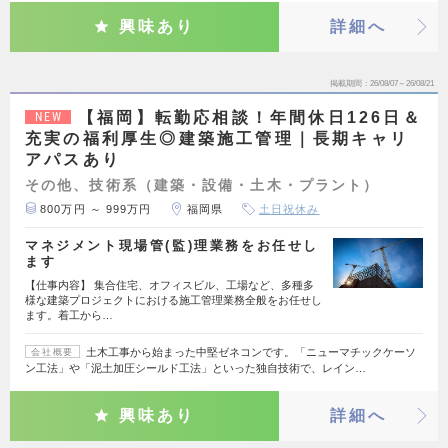
興味あり
詳細へ
掲載期間
26/08/07～26/08/21
【福岡】転勤応相談！年間休日126日＆
NEW
充実の福利厚生◎建築施工管理｜長期キャリ
アパスあり
その他、技術系（建築・設備・土木・プラント）
800万円 ～ 999万円
福岡県
土日祝休み
マネジメント現場管(監)理業務をお任せし
ます
【仕事内容】 集合住宅、オフィスビル、工場など、多種多
様な建築プロジェクトにおける施工管理業務全般をお任せし
ます。着工から…
土木工事から始まった中堅ゼネコンです。「ニューマチックケーソ
会社概要
ン工法」や「泥土加圧シールド工法」といった独自技術で、レイン…
興味あり
詳細へ