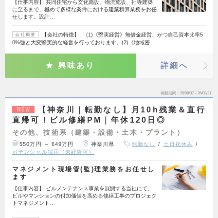
【仕事内容】 共同住宅から文化施設、物流施設、社寺建築
に至るまで、極めて多様な案件における建築積算業務をお任
せします。設計…
【会社の特徴】 (1)《堅実経営》無借金経営、かつ自己資本比率5
会社概要
0%強と大変堅実的な経営を行っております。(2)《地域密…
興味あり
詳細へ
掲載期間
26/08/07～26/08/21
【神奈川｜転勤なし】月10h残業＆直行
NEW
直帰可！ビル修繕PM｜年休120日◎
その他、技術系（建築・設備・土木・プラント）
550万円 ～ 649万円
神奈川県
転勤なし
土日祝休み
ポテンシャル採用（未経験可）
マネジメント現場管(監)理業務をお任せし
ます
【仕事内容】 ビルメンテナンス事業を展開する当社にて、
ビルやマンションの付加価値を高める修繕工事のプロジェク
トマネジメント…