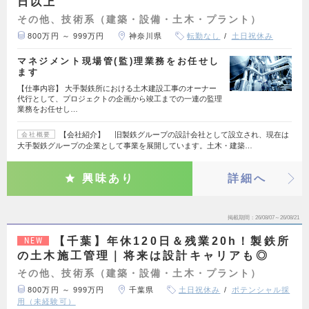
日以上
その他、技術系（建築・設備・土木・プラント）
800万円 ～ 999万円
神奈川県
転勤なし
土日祝休み
マネジメント現場管(監)理業務をお任せし
ます
【仕事内容】 大手製鉄所における土木建設工事のオーナー
代行として、プロジェクトの企画から竣工までの一連の監理
業務をお任せし…
【会社紹介】 旧製鉄グループの設計会社として設立され、現在は
会社概要
大手製鉄グループの企業として事業を展開しています。土木・建築…
興味あり
詳細へ
掲載期間
26/08/07～26/08/21
【千葉】年休120日＆残業20h！製鉄所
NEW
の土木施工管理｜将来は設計キャリアも◎
その他、技術系（建築・設備・土木・プラント）
800万円 ～ 999万円
千葉県
土日祝休み
ポテンシャル採
用（未経験可）