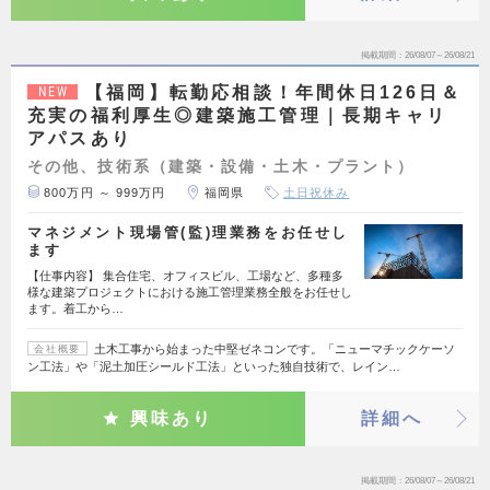
掲載期間
26/08/07～26/08/21
【福岡】転勤応相談！年間休日126日＆
NEW
充実の福利厚生◎建築施工管理｜長期キャリ
アパスあり
その他、技術系（建築・設備・土木・プラント）
800万円 ～ 999万円
福岡県
土日祝休み
マネジメント現場管(監)理業務をお任せし
ます
【仕事内容】 集合住宅、オフィスビル、工場など、多種多
様な建築プロジェクトにおける施工管理業務全般をお任せし
ます。着工から…
土木工事から始まった中堅ゼネコンです。「ニューマチックケーソ
会社概要
ン工法」や「泥土加圧シールド工法」といった独自技術で、レイン…
興味あり
詳細へ
掲載期間
26/08/07～26/08/21