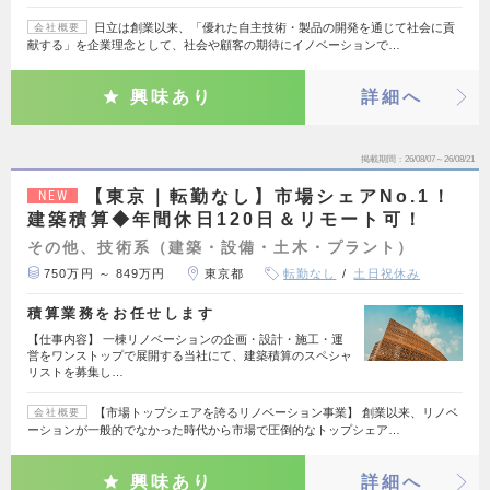
日立は創業以来、「優れた自主技術・製品の開発を通じて社会に貢
会社概要
献する」を企業理念として、社会や顧客の期待にイノベーションで…
興味あり
詳細へ
掲載期間
26/08/07～26/08/21
【東京｜転勤なし】市場シェアNo.1！
NEW
建築積算◆年間休日120日＆リモート可！
その他、技術系（建築・設備・土木・プラント）
750万円 ～ 849万円
東京都
転勤なし
土日祝休み
積算業務をお任せします
【仕事内容】 一棟リノベーションの企画・設計・施工・運
営をワンストップで展開する当社にて、建築積算のスペシャ
リストを募集し…
【市場トップシェアを誇るリノベーション事業】 創業以来、リノベ
会社概要
ーションが一般的でなかった時代から市場で圧倒的なトップシェア…
興味あり
詳細へ