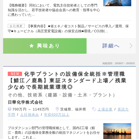
【職務概要】 同社において、電気主任技術者としての専門
知識を活かし、若手技術者や協会会員への教育・指導を中心
に携わっていた…
【事業内容】 ■省エネ／省コスト製品／サービスの導入／運用、保
会社概要
守■キュービクル（高圧受変電設備）の保安点検■環境／CO2削…
興味あり
詳細へ
掲載期間
26/08/07～26/08/20
化学プラントの設備保全統括※管理職
NEW
【鯖江／鹿島】東証スタンダード上場／残業
少なめで長期就業環境◎
その他、技術系（建築・設備・土木・プラント）
日華化学株式会社
700万円 ～ 1149万円
茨城県、福井県
上場企業
英語力
不問
土日祝休み
年収600万以上
プロダクション部門の管理職候補として、国内2工場（鯖
江・鹿島）の設備保全業務全般の統括マネジメントをお任せ
します。 これま…