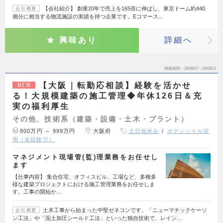
【会社紹介】 創業20年で売上を165倍に伸ばし、東京ドーム約440
会社概要
個分に相当する物流施設の実績を持つ企業です。Eコマース…
興味あり
詳細へ
掲載期間
26/08/07～26/08/21
【大阪｜転勤応相談】経験を活かせ
NEW
る！大規模建築の施工管理◆年休126日＆充
実の福利厚生
その他、技術系（建築・設備・土木・プラント）
800万円 ～ 999万円
大阪府
土日祝休み
ポテンシャル採
用（未経験可）
マネジメント現場管(監)理業務をお任せし
ます
【仕事内容】 集合住宅、オフィスビル、工場など、多種多
様な建築プロジェクトにおける施工管理業務をお任せしま
す。工事の開始か…
土木工事から始まった中堅ゼネコンです。「ニューマチックケーソ
会社概要
ン工法」や「泥土加圧シールド工法」といった独自技術で、レイン…