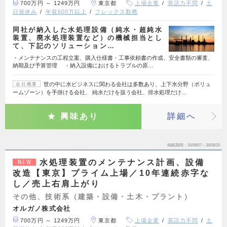
700万円 ～ 1249万円
東京都
上場企業
英語力不問
土
日祝休み
年収600万以上
フレックス勤務
同社が納入した水処理設備（純水・超純水
装置、廃水処理装置など）の機械担当とし
て、下記のソリューション…
・メンテナンスの工程立案、購入仕様書・工事依頼書の作成、安全書類の審査、
納期及び予算管理 ・納入設備におけるトラブルの原…
世の中に水ビジネスに関わる会社は多数あり、上下水分野（ボリュ
会社概要
ームゾーン）を手掛ける会社、 純水だけを扱う会社、排水処理だけ…
興味あり
詳細へ
掲載期間
26/08/07～26/08/20
水処理装置のメンテナンス計画、設備
NEW
改造【東京】プライム上場／10年連続赤字な
し／売上右肩上がり
その他、技術系（建築・設備・土木・プラント）
オルガノ株式会社
700万円 ～ 1249万円
東京都
上場企業
英語力不問
土