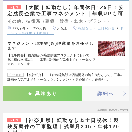
【大阪｜転勤なし】年間休日125日！安
NEW
定成長企業で工事マネジメント｜年収UPも可
その他、技術系（建築・設備・土木・プラント）
800万円 ～ 1299万円
大阪府
転勤なし
土日祝休み
ポ
テンシャル採用（未経験可）
マネジメント現場管(監)理業務をお任せし
ます
【仕事内容】 物流施設や店舗開発プロジェクトにおいて、
施主様の立場に立ち、工事の計画から完成までをトータルで
マネジメントす…
【会社紹介】 主に物流施設や店舗開発の施主代行として、工事の
会社概要
計画から完了までをトータルでマネジメントする企業です。創業か…
興味あり
詳細へ
掲載期間
26/08/07～26/08/21
【神奈川県】転勤なし＆土日祝休！製
NEW
鉄所案件の工事監理｜残業月20h・年休120