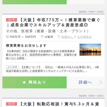
掲載期間
26/08/07～26/08/21
【大阪】年収775万～！積算業務で稼ぐ
NEW
｜成長企業でスキルアップ＆資産形成◎
その他、技術系（建築・設備・土木・プラント）
750万円 ～ 949万円
大阪府
転勤なし
土日祝休み
積算業務をお任せします
【仕事内容】 当社が開発する収益物件における積算業務全
般をお任せします。賃貸用居住物件から事務所、店舗等の多
岐にわたる開発…
【企業について】 当社は、一般個人や法人のお客様に対し、1棟
会社概要
収益不動産を活用した資産運用コンサルティングサービスを提供し…
興味あり
詳細へ
掲載期間
26/08/07～26/08/21
【大阪】転勤応相談！賞与5.3ヶ月＆資
NEW