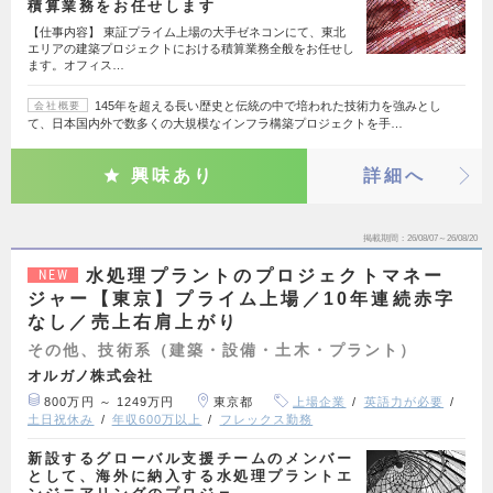
積算業務をお任せします
【仕事内容】 東証プライム上場の大手ゼネコンにて、東北
エリアの建築プロジェクトにおける積算業務全般をお任せし
ます。オフィス…
145年を超える長い歴史と伝統の中で培われた技術力を強みとし
会社概要
て、日本国内外で数多くの大規模なインフラ構築プロジェクトを手…
興味あり
詳細へ
掲載期間
26/08/07～26/08/20
水処理プラントのプロジェクトマネー
NEW
ジャー【東京】プライム上場／10年連続赤字
なし／売上右肩上がり
その他、技術系（建築・設備・土木・プラント）
オルガノ株式会社
800万円 ～ 1249万円
東京都
上場企業
英語力が必要
土日祝休み
年収600万以上
フレックス勤務
新設するグローバル支援チームのメンバー
として、海外に納入する水処理プラントエ