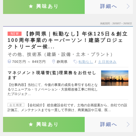
興味あり
詳細へ
掲載期間
26/08/07～26/08/22
【静岡県｜転勤なし】年休125日＆創立
NEW
100周年事業のキーパーソン！建築プロジェ
クトリーダー候...
その他、技術系（建築・設備・土木・プラント）
700万円 ～ 849万円
静岡県
転勤なし
土日祝休み
マネジメント現場管(監)理業務をお任せし
ます
【仕事内容】当社にて、今後の事業の成長を牽引する柱とな
るリニューアル・リノベーション・大規模改修工事に特化し
たプロジェク…
【会社紹介】 総合建設会社です。土地の企画提案から、自社での設
会社概要
計施工、メンテナンスまでを一貫して手掛け、商業施設や工場、医…
興味あり
詳細へ