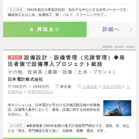
1941年創立の界面活性剤・高分子を中心とする化学メーカーです。
会社概要
繊維加工をはじめ、金属加工、紙・パルプ、クリーニングやプ…
興味あり
詳細へ
掲載期間
26/08/07～26/08/20
設備設計・設備管理（元請管理）◆発
NEW
注者側で設備導入プロジェクト統括
その他、技術系（建築・設備・土木・プラント）
日本電計株式会社
700万円 ～ 1049万円
東京都
上場企業
英語力不問
土
日祝休み
年収600万以上
本ポジションは、日本電計が手がける評価試験設備や各種施
設・設備導入案件において、建築・設備に関する技術的知見
を活かし、元…
■事業概要 1950年創業の電子計測器専門商社です。電気、音、光な
会社概要
どを「測る」専門機器を取り扱い、自動車、電機、通信、大学…