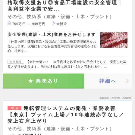
格取得支援あり◎食品工場建設の安全管理｜
高利益率企業で安...
その他、技術系（建築・設備・土木・プラント）
750万円 ～ 949万円
大阪府
安全管理(建設・土木)業務をお任せします
【仕事内容】建築(電気・設備含む)工事の施工管理業務をお
任せします。現場における安全管理や品質管理の徹底をはじ
め、将来を…
【会社の魅力： 大手商社と鉄道会社の子会社として、安定した基
会社概要
盤と受注があります。当社の利益率は通常1～2％と言われる中、…
興味あり
詳細へ
掲載期間
26/08/07～26/08/20
運転管理システムの開発・業務改善
NEW
【東京】プライム上場／10年連続赤字なし／
売上右肩上がり
その他、技術系（建築・設備・土木・プラント）