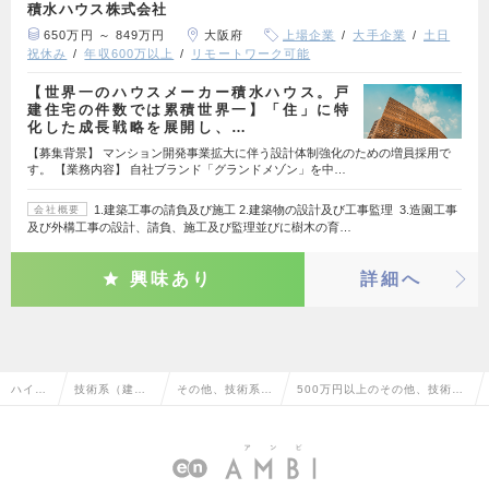
積水ハウス株式会社
650万円 ～ 849万円
大阪府
上場企業
大手企業
土日
祝休み
年収600万以上
リモートワーク可能
【世界一のハウスメーカー積水ハウス。戸
建住宅の件数では累積世界一】「住」に特
化した成長戦略を展開し、…
【募集背景】 マンション開発事業拡大に伴う設計体制強化のための増員採用で
す。 【業務内容】 自社ブランド「グランドメゾン」を中…
1.建築工事の請負及び施工 2.建築物の設計及び工事監理 3.造園工事
会社概要
及び外構工事の設計、請負、施工及び監理並びに樹木の育…
興味あり
詳細へ
ハイク
技術系（建
その他、技術系
500万円以上のその他、技術系
ラス求
築・設備・土
（建築・設備・土
（建築・設備・土木・プラン
人TOP
木・プラン
木・プラント）
ト）の転職・求人情報一覧