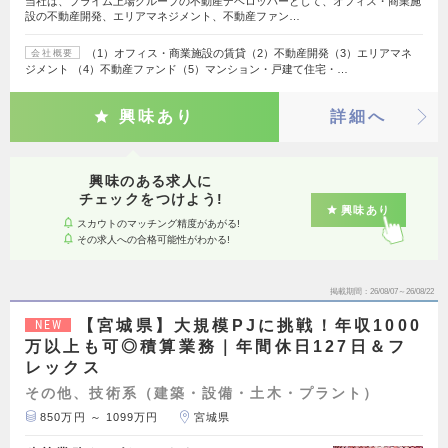
当社は、プライム上場グループの不動産デベロッパーとして、オフィス・商業施
設の不動産開発、エリアマネジメント、不動産ファン…
（1）オフィス・商業施設の賃貸（2）不動産開発（3）エリアマネ
会社概要
ジメント （4）不動産ファンド（5）マンション・戸建て住宅・…
興味あり
詳細へ
興味のある求人に
チェックをつけよう!
興味あり
スカウトのマッチング精度があがる!
その求人への合格可能性がわかる!
掲載期間
26/08/07～26/08/22
【宮城県】大規模PJに挑戦！年収1000
NEW
万以上も可◎積算業務｜年間休日127日＆フ
レックス
その他、技術系（建築・設備・土木・プラント）
850万円 ～ 1099万円
宮城県