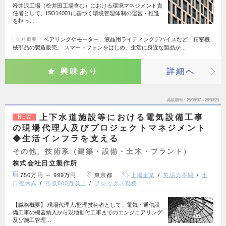
軽井沢工場（松井田工場含む）における環境マネジメント責
任者として、ISO14001に基づく環境管理体制の運営・推進
を担っ…
ベアリングやモーター、液晶用ライティングデバイスなど、精密機
会社概要
械部品の製造販売。 スマートフォンをはじめ、生活に身近な製品か…
興味あり
詳細へ
掲載期間
26/08/07～26/08/20
上下水道施設等における電気設備工事
NEW
の現場代理人及びプロジェクトマネジメント
◆生活インフラを支える
その他、技術系（建築・設備・土木・プラント）
株式会社日立製作所
750万円 ～ 999万円
東京都
上場企業
英語力不問
土
日祝休み
年収600万以上
フレックス勤務
【職務概要】 現場代理人/監理技術者として、電気・通信設
備工事の機器納入から現地据付工事までのエンジニアリング
及び施工管理…