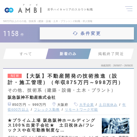
若手ハイキャリアのスカウト転職
500万円以上のその他、技術系（建築・設備・土木・プラント）の転職・求人情報
1158
条件変更
件
すべて
新着のみ
掲載終了間近
掲載期間
26/08/07～26/08/20
【大阪】不動産開発の技術推進（設
NEW
計・施工管理）（年収875万円～998万円）
その他、技術系（建築・設備・土木・プラント）
阪急阪神不動産株式会社
850万円 ～ 999万円
大阪府
大手企業
土日祝休み
年
収600万以上
フレックス勤務
リモートワーク可能
★プライム上場 阪急阪神ホールディング
ス100％出資子会社★ 土日祝休み/フレ
ックスや在宅勤務制度な…