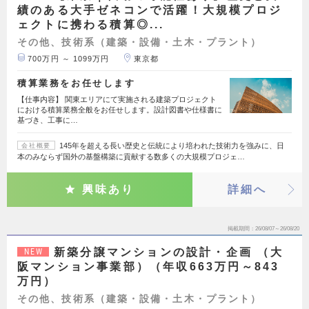
績のある大手ゼネコンで活躍！大規模プロジ
ェクトに携わる積算◎...
その他、技術系（建築・設備・土木・プラント）
700万円 ～ 1099万円
東京都
積算業務をお任せします
【仕事内容】 関東エリアにて実施される建築プロジェクト
における積算業務全般をお任せします。設計図書や仕様書に
基づき、工事に…
145年を超える長い歴史と伝統により培われた技術力を強みに、日
会社概要
本のみならず国外の基盤構築に貢献する数多くの大規模プロジェ…
興味あり
詳細へ
掲載期間
26/08/07～26/08/20
新築分譲マンションの設計・企画 （大
NEW
阪マンション事業部）（年収663万円～843
万円）
その他、技術系（建築・設備・土木・プラント）