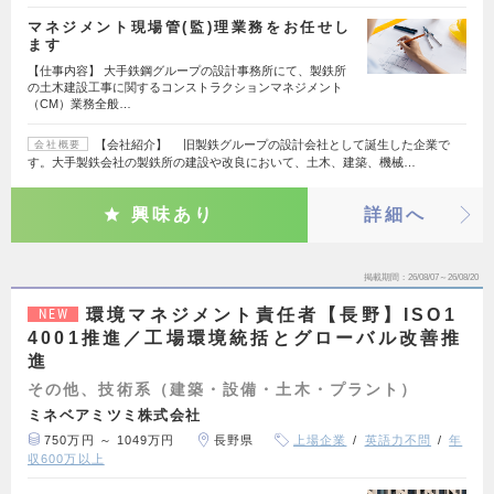
マネジメント現場管(監)理業務をお任せし
ます
【仕事内容】 大手鉄鋼グループの設計事務所にて、製鉄所
の土木建設工事に関するコンストラクションマネジメント
（CM）業務全般…
【会社紹介】 旧製鉄グループの設計会社として誕生した企業で
会社概要
す。大手製鉄会社の製鉄所の建設や改良において、土木、建築、機械…
興味あり
詳細へ
掲載期間
26/08/07～26/08/20
環境マネジメント責任者【長野】ISO1
NEW
4001推進／工場環境統括とグローバル改善推
進
その他、技術系（建築・設備・土木・プラント）
ミネベアミツミ株式会社
750万円 ～ 1049万円
長野県
上場企業
英語力不問
年
収600万以上