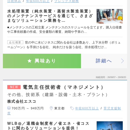
日祝休み
年収600万以上
フレックス勤務
水処理装置（純水装置・蒸留水製造装置）
のメンテナンスサービスを通じて、さまざ
まなソリューション業務を…
■メンテナンスの工程立案 メンテナンスのスケジュールを立てます。購入仕様書
や工事依頼書の作成、安全書類の審査、納期や予算の…
世の中に水ビジネスに関わる会社は多数あり、上下水分野（ボリュ
会社概要
ームゾーン）を手掛ける会社、 純水だけを扱う会社、排水処理だけ…
興味あり
詳細へ
掲載期間
26/08/07～26/08/20
電気主任技術者（マネジメント）
NEW
その他、技術系（建築・設備・土木・プラント）
株式会社エスコ
700万円 ～ 949万円
東京都
年収600万以上
育児支援制
度
WLB◎／退職金制度有／省エネ・省コス
トに関わるソリューションを提供！