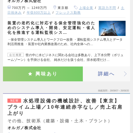
オルガノ株式会社
700万円 ～ 1249万円
東京都
上場企業
英語力不問
土
日祝休み
年収600万以上
フレックス勤務
装置の老朽化に対応する保全管理強化のた
めのシステム導入・開発、安定運転・省人
化を推進する運転監視シス…
・保全管理システム導入とワークフロー改善 ・運転監視システム導入とデータ
利活用推進 ・装置や社内業務改善のため、社内全体への…
世の中に水ビジネスに関わる会社は多数あり、上下水分野（ボリュ
会社概要
ームゾーン）を手掛ける会社、 純水だけを扱う会社、排水処理だけ…
興味あり
詳細へ
掲載期間
26/08/07～26/08/20
水処理設備の機械設計、改善【東京】
NEW
プライム上場／10年連続赤字なし／売上右肩
上がり
その他、技術系（建築・設備・土木・プラント）
オルガノ株式会社