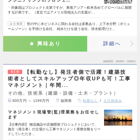
ンジニアリングのプロジェ…
・対象国はプロジェクト次第ですが、東南アジア～欧米含めてグローバルに展開
する計画です。 （直近ではアメリカ現地法人の支援が…
世の中に水ビジネスに関わる会社は多数あり、上下水分野（ボリュ
会社概要
ームゾーン）を手掛ける会社、 純水だけを扱う会社、排水処理だけ…
興味あり
詳細へ
掲載期間
26/08/07～26/08/21
【転勤なし】発注者側で活躍！建築技
NEW
術者としてスキルアップ◎年収UPも可！工事
マネジメント｜年間...
その他、技術系（建築・設備・土木・プラント）
800万円 ～ 1299万円
福岡県
転勤なし
土日祝休み
マネジメント現場管(監)理業務をお任せし
ます
【仕事内容】 物流施設や店舗開発プロジェクトにおいて、
施主（発注者）の立場から工事マネジメント業務全般をリー
ドしていただき…