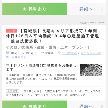
興味あり
詳細へ
掲載期間
26/08/07～26/08/21
【宮城県】長期キャリア形成可！年間
NEW
休日126日＆平均勤続19.4年◎建築施工管理
｜独自技術多数！
その他、技術系（建築・設備・土木・プラント）
800万円 ～ 999万円
宮城県
土日祝休み
ポテンシャル採
用（未経験可）
マネジメント現場管(監)理業務をお任せし
ます
【仕事内容】 集合住宅、オフィスビル、工場施設などの多
岐にわたる建築プロジェクトにおいて、施工管理業務全般を
お任せします。…
土木工事から始まった中堅ゼネコンです。レインボーブリッジの建
会社概要
設にも使われた「ニューマチックケーソン工法」や、国内のトンネ…
興味あり
詳細へ