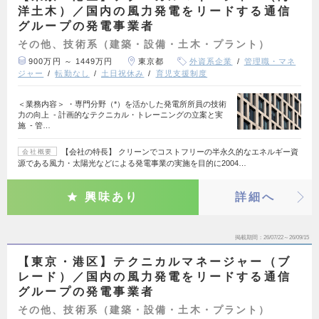
洋土木）／国内の風力発電をリードする通信
グループの発電事業者
その他、技術系（建築・設備・土木・プラント）
900万円 ～ 1449万円
東京都
外資系企業
管理職・マネ
ジャー
転勤なし
土日祝休み
育児支援制度
＜業務内容＞ ・専門分野（*）を活かした発電所所員の技術
力の向上 - 計画的なテクニカル・トレーニングの立案と実
施 - 管…
【会社の特長】 クリーンでコストフリーの半永久的なエネルギー資
会社概要
源である風力・太陽光などによる発電事業の実施を目的に2004…
興味あり
詳細へ
掲載期間
26/07/22～26/09/15
【東京・港区】テクニカルマネージャー（ブ
レード）／国内の風力発電をリードする通信
グループの発電事業者
その他、技術系（建築・設備・土木・プラント）