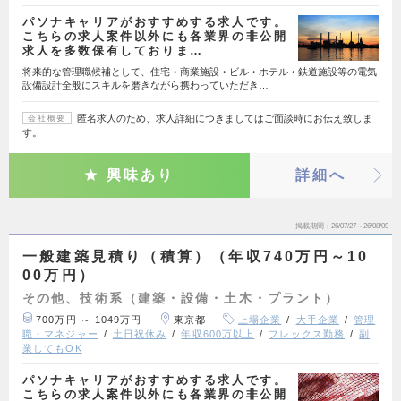
パソナキャリアがおすすめする求人です。
こちらの求人案件以外にも各業界の非公開
求人を多数保有しておりま…
将来的な管理職候補として、住宅・商業施設・ビル・ホテル・鉄道施設等の電気
設備設計全般にスキルを磨きながら携わっていただき…
匿名求人のため、求人詳細につきましてはご面談時にお伝え致しま
会社概要
す。
興味あり
詳細へ
掲載期間
26/07/27～26/08/09
一般建築見積り（積算）（年収740万円～10
00万円）
その他、技術系（建築・設備・土木・プラント）
700万円 ～ 1049万円
東京都
上場企業
大手企業
管理
職・マネジャー
土日祝休み
年収600万以上
フレックス勤務
副
業してもOK
パソナキャリアがおすすめする求人です。
こちらの求人案件以外にも各業界の非公開