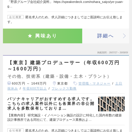
「野原グループ会社紹介資料」 https://speakerdeck.com/nohara_saiyo/ye-yuan-
g…
匿名求人のため、求人詳細につきましてはご面談時にお伝え致しま
会社概要
す。
興味あり
詳細へ
掲載期間
26/07/27～26/08/09
【東京】建築プロデューサー（年収600万円
～1600万円）
その他、技術系（建築・設備・土木・プラント）
600万円 ～ 1649万円
東京都
管理職・マネジャー
土日
祝休み
年収600万以上
フレックス勤務
パソナキャリアがおすすめする求人です。
こちらの求人案件以外にも各業界の非公開
求人を多数保有しておりま…
【業務内容】 研究施設・イノベーション施設の設計に特化した国内有数の建築
設計事務所である同社にて、建築プロデュース業務およ…
匿名求人のため、求人詳細につきましてはご面談時にお伝え致しま
会社概要