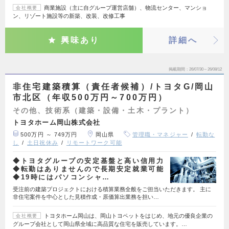
商業施設（主に自グループ運営店舗）、物流センター、マンショ
会社概要
ン、リゾート施設等の新築、改装、改修工事
興味あり
詳細へ
掲載期間
26/07/30～26/08/12
非住宅建築積算（責任者候補）/トヨタG/岡山
市北区（年収500万円～700万円）
その他、技術系（建築・設備・土木・プラント）
トヨタホーム岡山株式会社
500万円 ～ 749万円
岡山県
管理職・マネジャー
転勤な
し
土日祝休み
リモートワーク可能
◆トヨタグループの安定基盤と高い信用力
◆転勤はありませんので長期安定就業可能
◆19時にはパソコンシャ…
受注前の建築プロジェクトにおける積算業務全般をご担当いただきます。 主に
非住宅案件を中心とした見積作成・原価算出業務を担い…
トヨタホーム岡山は、岡山トヨペットをはじめ、地元の優良企業の
会社概要
グループ会社として岡山県全域に高品質な住宅を販売しています。…