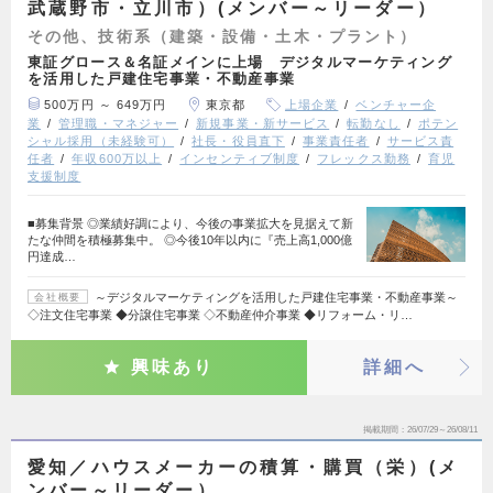
武蔵野市・立川市）(メンバー～リーダー）
その他、技術系（建築・設備・土木・プラント）
東証グロース＆名証メインに上場 デジタルマーケティング
を活用した戸建住宅事業・不動産事業
500万円 ～ 649万円
東京都
上場企業
ベンチャー企
業
管理職・マネジャー
新規事業・新サービス
転勤なし
ポテン
シャル採用（未経験可）
社長・役員直下
事業責任者
サービス責
任者
年収600万以上
インセンティブ制度
フレックス勤務
育児
支援制度
■募集背景 ◎業績好調により、今後の事業拡大を見据えて新
たな仲間を積極募集中。 ◎今後10年以内に『売上高1,000億
円達成…
～デジタルマーケティングを活用した戸建住宅事業・不動産事業～
会社概要
◇注文住宅事業 ◆分譲住宅事業 ◇不動産仲介事業 ◆リフォーム・リ…
興味あり
詳細へ
掲載期間
26/07/29～26/08/11
愛知／ハウスメーカーの積算・購買（栄）(メ
ンバー～リーダー）