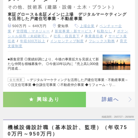
その他、技術系（建築・設備・土木・プラント）
東証グロース＆名証メインに上場 デジタルマーケティング
を活用した戸建住宅事業・不動産事業
500万円 ～ 649万円
愛知県
上場企業
ベンチャー企
業
管理職・マネジャー
新規事業・新サービス
転勤なし
ポテン
シャル採用（未経験可）
社長・役員直下
事業責任者
サービス責
任者
年収600万以上
インセンティブ制度
フレックス勤務
育児
支援制度
■募集背景 ◎業績好調により、今後の事業拡大を見据えて新
たな仲間を積極募集中。 ◎今後10年以内に『売上高1,000億
円達成…
～デジタルマーケティングを活用した戸建住宅事業・不動産事業～
会社概要
◇注文住宅事業 ◆分譲住宅事業 ◇不動産仲介事業 ◆リフォーム・リ…
興味あり
詳細へ
掲載期間
26/07/27～26/08/09
機械設備設計職（基本設計、監理）（年収75
0万円～950万円）