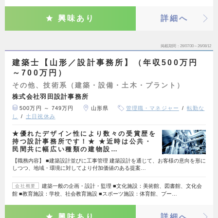
興味あり
詳細へ
掲載期間
26/07/30～26/08/12
建築士【山形／設計事務所】（年収500万円
～700万円）
その他、技術系（建築・設備・土木・プラント）
株式会社羽田設計事務所
500万円 ～ 749万円
山形県
管理職・マネジャー
転勤な
し
土日祝休み
★優れたデザイン性により数々の受賞歴を
持つ設計事務所です！★ ★近時は公共・
民間共に幅広い種類の建物設…
【職務内容】 ■建築設計並びに工事管理 建築設計を通じて、お客様の意向を形に
しつつ、地域・環境に対してより付加価値のある提案…
建築一般の企画・設計・監理 ■文化施設：美術館、図書館、文化会
会社概要
館 ■教育施設：学校、社会教育施設 ■スポーツ施設：体育館、プー…
興味あり
詳細へ