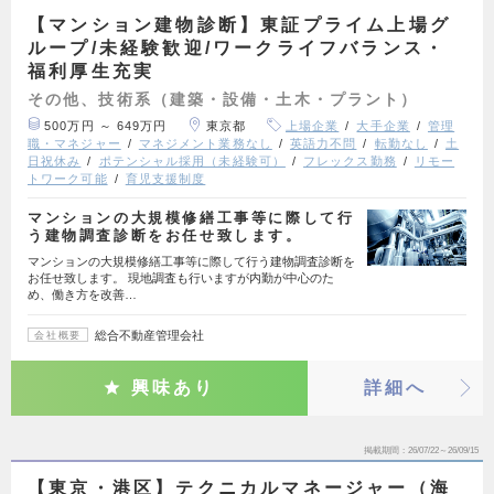
【マンション建物診断】東証プライム上場グ
ループ/未経験歓迎/ワークライフバランス・
福利厚生充実
その他、技術系（建築・設備・土木・プラント）
500万円 ～ 649万円
東京都
上場企業
大手企業
管理
職・マネジャー
マネジメント業務なし
英語力不問
転勤なし
土
日祝休み
ポテンシャル採用（未経験可）
フレックス勤務
リモー
トワーク可能
育児支援制度
マンションの大規模修繕工事等に際して行
う建物調査診断をお任せ致します。
マンションの大規模修繕工事等に際して行う建物調査診断を
お任せ致します。 現地調査も行いますが内勤が中心のた
め、働き方を改善…
総合不動産管理会社
会社概要
興味あり
詳細へ
掲載期間
26/07/22～26/09/15
【東京・港区】テクニカルマネージャー（海