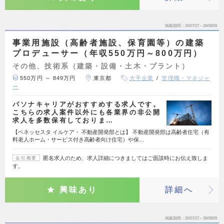
掲載期間
26/07/27～26/08/09
事業用施設（高齢者施設、保育園等）の建築
プロデューサー（年収550万円～800万円）
その他、技術系（建築・設備・土木・プラント）
550万円 ～ 849万円
東京都
大手企業
管理職・マネジャ
ー
パソナキャリアがおすすめする求人です。
こちらの求人案件以外にも各業界の非公開
求人を多数保有しておりま…
【ベネッセスタ イルケア・ 不動産開発部とは】 不動産開発部は高齢者住宅（有
料老人ホーム・サービス付き高齢者向け住宅）や保…
匿名求人のため、求人詳細につきましてはご面談時にお伝え致しま
会社概要
す。
興味あり
詳細へ
掲載期間
26/07/27～26/08/09