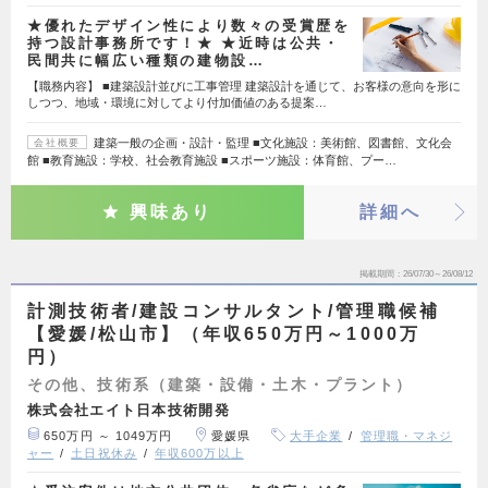
★優れたデザイン性により数々の受賞歴を
持つ設計事務所です！★ ★近時は公共・
民間共に幅広い種類の建物設…
【職務内容】 ■建築設計並びに工事管理 建築設計を通じて、お客様の意向を形に
しつつ、地域・環境に対してより付加価値のある提案…
建築一般の企画・設計・監理 ■文化施設：美術館、図書館、文化会
会社概要
館 ■教育施設：学校、社会教育施設 ■スポーツ施設：体育館、プー…
興味あり
詳細へ
掲載期間
26/07/30～26/08/12
計測技術者/建設コンサルタント/管理職候補
【愛媛/松山市】（年収650万円～1000万
円）
その他、技術系（建築・設備・土木・プラント）
株式会社エイト日本技術開発
650万円 ～ 1049万円
愛媛県
大手企業
管理職・マネジ
ャー
土日祝休み
年収600万以上