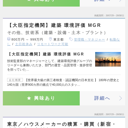
掲載期間
26/07/29～26/08/11
【大臣指定機関】建築 環境評価 MGR
その他、技術系（建築・設備・土木・プラント）
800万円 ～ 999万円
東京都
管理職・マネジャー
転勤な
し
土日祝休み
リモートワーク可能
【大臣指定機関】建築 環境評価 MGR
技術監査部のマネージャーとして、建築環境評価グループの
リーダーも兼務いただき、部門の運営・品質管理・進捗管理
を担っていた…
【世界最大級の第三者検査・認証機関の日本支社 】 180年の歴史と
会社概要
140カ国（世界900カ所の拠点で40,000人のスタッ…
興味あり
詳細へ
掲載期間
26/07/29～26/08/11
東京／ハウスメーカーの積算・購買（新宿・