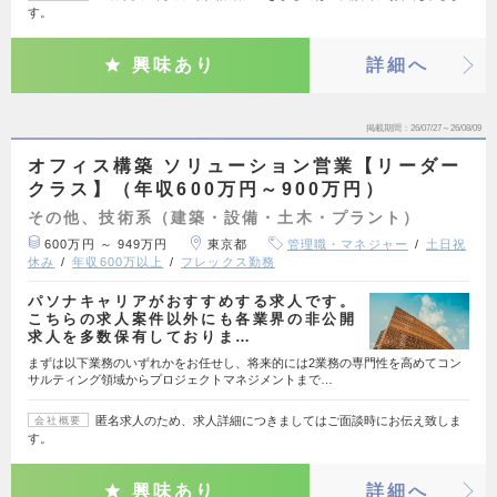
す。
興味あり
詳細へ
掲載期間
26/07/27～26/08/09
オフィス構築 ソリューション営業【リーダー
クラス】（年収600万円～900万円）
その他、技術系（建築・設備・土木・プラント）
600万円 ～ 949万円
東京都
管理職・マネジャー
土日祝
休み
年収600万以上
フレックス勤務
パソナキャリアがおすすめする求人です。
こちらの求人案件以外にも各業界の非公開
求人を多数保有しておりま…
まずは以下業務のいずれかをお任せし、将来的には2業務の専門性を高めてコン
サルティング領域からプロジェクトマネジメントまで…
匿名求人のため、求人詳細につきましてはご面談時にお伝え致しま
会社概要
す。
興味あり
詳細へ