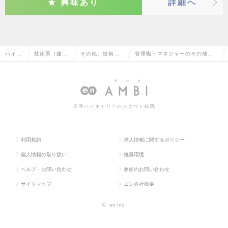
興味あり
詳細へ
ハイク
技術系（建
その他、技術系
管理職・マネジャーのその他、
ラス求
築・設備・土
（建築・設備・
技術系（建築・設備・土木・プ
人TOP
木・プラン
土木・プラン
ラント）の転職・求人情報一覧
ト）
ト）
若手ハイキャリアのスカウト転職
利用規約
求人情報に関するポリシー
個人情報の取り扱い
推奨環境
ヘルプ・お問い合わせ
参画のお問い合わせ
サイトマップ
エン会社概要
©
en Inc.