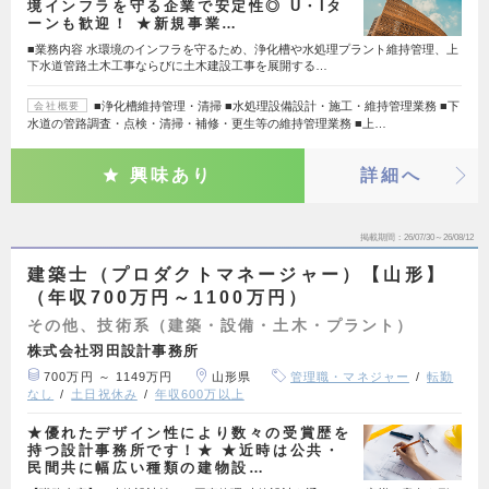
境インフラを守る企業で安定性◎ U・Iタ
ーンも歓迎！ ★新規事業…
■業務内容 水環境のインフラを守るため、浄化槽や水処理プラント維持管理、上
下水道管路土木工事ならびに土木建設工事を展開する…
■浄化槽維持管理・清掃 ■水処理設備設計・施工・維持管理業務 ■下
会社概要
水道の管路調査・点検・清掃・補修・更生等の維持管理業務 ■上…
興味あり
詳細へ
掲載期間
26/07/30～26/08/12
建築士（プロダクトマネージャー）【山形】
（年収700万円～1100万円）
その他、技術系（建築・設備・土木・プラント）
株式会社羽田設計事務所
700万円 ～ 1149万円
山形県
管理職・マネジャー
転勤
なし
土日祝休み
年収600万以上
★優れたデザイン性により数々の受賞歴を
持つ設計事務所です！★ ★近時は公共・
民間共に幅広い種類の建物設…