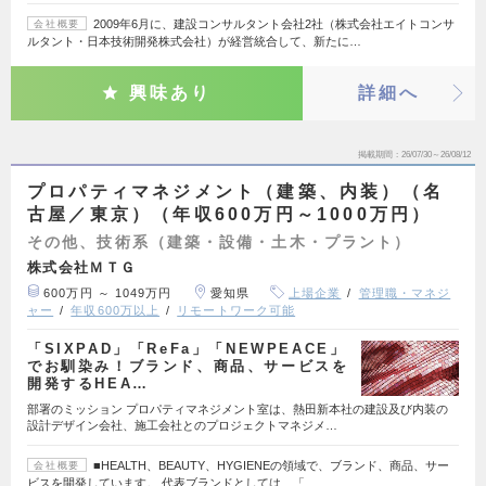
2009年6月に、建設コンサルタント会社2社（株式会社エイトコンサ
会社概要
ルタント・日本技術開発株式会社）が経営統合して、新たに…
興味あり
詳細へ
掲載期間
26/07/30～26/08/12
プロパティマネジメント（建築、内装）（名
古屋／東京）（年収600万円～1000万円）
その他、技術系（建築・設備・土木・プラント）
株式会社ＭＴＧ
600万円 ～ 1049万円
愛知県
上場企業
管理職・マネジ
ャー
年収600万以上
リモートワーク可能
「SIXPAD」「ReFa」「NEWPEACE」
でお馴染み！ブランド、商品、サービスを
開発するHEA…
部署のミッション プロパティマネジメント室は、熱田新本社の建設及び内装の
設計デザイン会社、施工会社とのプロジェクトマネジメ…
■HEALTH、BEAUTY、HYGIENEの領域で、ブランド、商品、サー
会社概要
ビスを開発しています。 代表ブランドとしては、「…