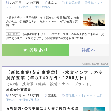
900万円 ～ 1449万円
東京都
外資系企業
管理職・マネ
ジャー
転勤なし
土日祝休み
＜業務内容＞ ・専門分野（*）を活かした発電所所員の技術
力の向上 - 計画的なテクニカル・トレーニングの立案と実
施 - 管…
【会社の特長】 クリーンでコストフリーの半永久的なエネルギー資
会社概要
源である風力・太陽光などによる発電事業の実施を目的に2004…
興味あり
詳細へ
掲載期間
26/07/30～26/08/12
【新規事業/安定事業◎】下水道インフラの空
洞探査業（年収740万円～1250万円）
その他、技術系（建築・設備・土木・プラント）
株式会社東産業
700万円 ～ 1299万円
三重県
管理職・マネジャー
土日
祝休み
年収600万以上
★転勤無×公共事業により安定感◎★水環