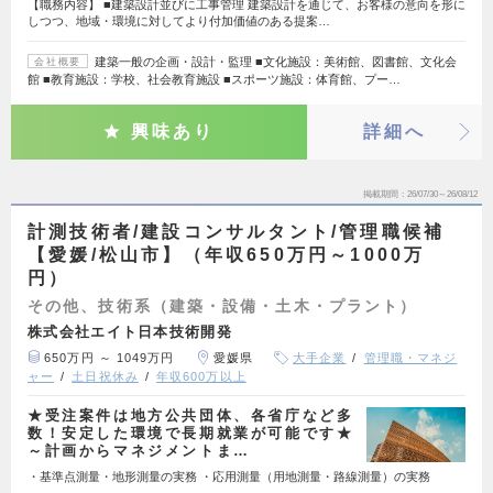
【職務内容】 ■建築設計並びに工事管理 建築設計を通じて、お客様の意向を形に
しつつ、地域・環境に対してより付加価値のある提案…
建築一般の企画・設計・監理 ■文化施設：美術館、図書館、文化会
会社概要
館 ■教育施設：学校、社会教育施設 ■スポーツ施設：体育館、プー…
興味あり
詳細へ
掲載期間
26/07/30～26/08/12
計測技術者/建設コンサルタント/管理職候補
【愛媛/松山市】（年収650万円～1000万
円）
その他、技術系（建築・設備・土木・プラント）
株式会社エイト日本技術開発
650万円 ～ 1049万円
愛媛県
大手企業
管理職・マネジ
ャー
土日祝休み
年収600万以上
★受注案件は地方公共団体、各省庁など多
数！安定した環境で長期就業が可能です★
～計画からマネジメントま…
・基準点測量・地形測量の実務 ・応用測量（用地測量・路線測量）の実務