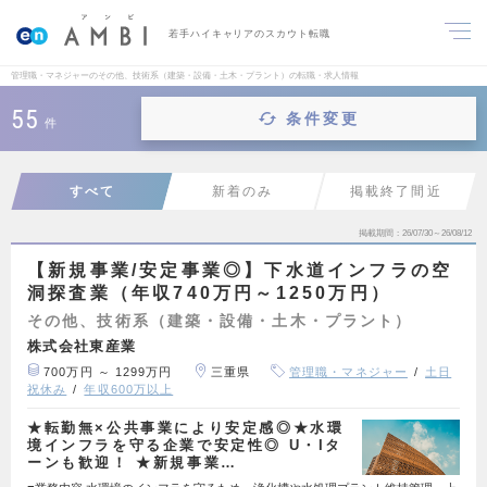
若手ハイキャリアのスカウト転職
管理職・マネジャーのその他、技術系（建築・設備・土木・プラント）の転職・求人情報
55
条件変更
件
すべて
新着のみ
掲載終了間近
掲載期間
26/07/30～26/08/12
【新規事業/安定事業◎】下水道インフラの空
洞探査業（年収740万円～1250万円）
その他、技術系（建築・設備・土木・プラント）
株式会社東産業
700万円 ～ 1299万円
三重県
管理職・マネジャー
土日
祝休み
年収600万以上
★転勤無×公共事業により安定感◎★水環
境インフラを守る企業で安定性◎ U・Iタ
ーンも歓迎！ ★新規事業…