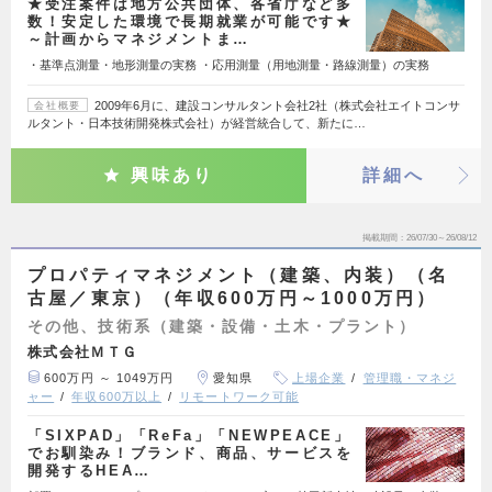
★受注案件は地方公共団体、各省庁など多
数！安定した環境で長期就業が可能です★
～計画からマネジメントま…
・基準点測量・地形測量の実務 ・応用測量（用地測量・路線測量）の実務
2009年6月に、建設コンサルタント会社2社（株式会社エイトコンサ
会社概要
ルタント・日本技術開発株式会社）が経営統合して、新たに…
興味あり
詳細へ
掲載期間
26/07/30～26/08/12
プロパティマネジメント（建築、内装）（名
古屋／東京）（年収600万円～1000万円）
その他、技術系（建築・設備・土木・プラント）
株式会社ＭＴＧ
600万円 ～ 1049万円
愛知県
上場企業
管理職・マネジ
ャー
年収600万以上
リモートワーク可能
「SIXPAD」「ReFa」「NEWPEACE」
でお馴染み！ブランド、商品、サービスを
開発するHEA…