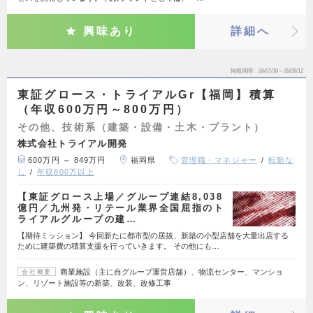
興味あり
詳細へ
掲載期間
26/07/30～26/08/12
東証グロース・トライアルGr【福岡】積算
（年収600万円～800万円）
その他、技術系（建築・設備・土木・プラント）
株式会社トライアル開発
600万円 ～ 849万円
福岡県
管理職・マネジャー
転勤な
し
年収600万以上
【東証グロース上場／グループ連結8,038
億円／九州発・リテール業界全国屈指のト
ライアルグループの建…
【期待ミッション】 今回新たに都市型の居抜、新築の小型店舗を大量出店する
ために建築費の積算支援を行っていきます。 その他にも…
商業施設（主に自グループ運営店舗）、物流センター、マンショ
会社概要
ン、リゾート施設等の新築、改装、改修工事