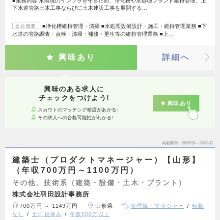
■業務内容 水環境のインフラを守るため、浄化槽や水処理プラント維持管理、上
下水道管路土木工事ならびに土木建設工事を展開する…
■浄化槽維持管理・清掃 ■水処理設備設計・施工・維持管理業務 ■下
会社概要
水道の管路調査・点検・清掃・補修・更生等の維持管理業務 ■上…
興味あり
詳細へ
興味のある求人に
チェックをつけよう!
興味あり
スカウトのマッチング精度があがる!
その求人への合格可能性がわかる!
掲載期間
26/07/30～26/08/12
建築士（プロダクトマネージャー）【山形】
（年収700万円～1100万円）
その他、技術系（建築・設備・土木・プラント）
株式会社羽田設計事務所
700万円 ～ 1149万円
山形県
管理職・マネジャー
転勤
なし
土日祝休み
年収600万以上