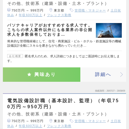
その他、技術系（建築・設備・土木・プラント）
750万円 ～ 999万円
東京都
管理職・マネジャー
土日祝
休み
年収600万以上
フレックス勤務
パソナキャリアがおすすめする求人です。
こちらの求人案件以外にも各業界の非公開
求人を多数保有しておりま…
将来的な管理職候補として、住宅・商業施設・ビル・ホテル・鉄道施設等の機械
設備設計全般にスキルを磨きながら携わっていただき…
匿名求人のため、求人詳細につきましてはご面談時にお伝え致しま
会社概要
す。
興味あり
詳細へ
掲載期間
26/07/27～26/08/09
電気設備設計職（基本設計、監理）（年収75
0万円～950万円）
その他、技術系（建築・設備・土木・プラント）
750万円 ～ 999万円
東京都
管理職・マネジャー
土日祝
休み
年収600万以上
フレックス勤務