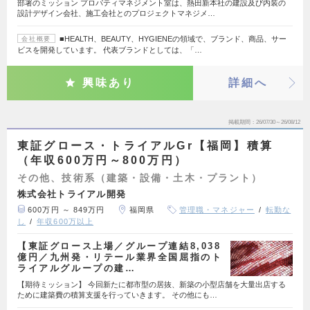
部署のミッション プロパティマネジメント室は、熱田新本社の建設及び内装の
設計デザイン会社、施工会社とのプロジェクトマネジメ…
■HEALTH、BEAUTY、HYGIENEの領域で、ブランド、商品、サー
会社概要
ビスを開発しています。 代表ブランドとしては、「…
興味あり
詳細へ
掲載期間
26/07/30～26/08/12
東証グロース・トライアルGr【福岡】積算
（年収600万円～800万円）
その他、技術系（建築・設備・土木・プラント）
株式会社トライアル開発
600万円 ～ 849万円
福岡県
管理職・マネジャー
転勤な
し
年収600万以上
【東証グロース上場／グループ連結8,038
億円／九州発・リテール業界全国屈指のト
ライアルグループの建…
【期待ミッション】 今回新たに都市型の居抜、新築の小型店舗を大量出店する
ために建築費の積算支援を行っていきます。 その他にも…