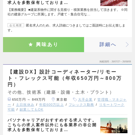
求人を多数保有しておりま…
【業務概要】 ■建築系物件に関する見積り・積算業務を担当して頂きます。 ※同
社の建築グループに所属します。戸建て・集合住宅な…
匿名求人のため、求人詳細につきましてはご面談時にお伝え致しま
会社概要
す。
興味あり
詳細へ
掲載期間
26/07/27～26/08/09
【建設DX】設計コーディネーター/リモー
ト・フレックス可能（年収650万円～800万
円）
その他、技術系（建築・設備・土木・プラント）
650万円 ～ 849万円
東京都
大手企業
管理職・マネジャ
ー
土日祝休み
年収600万以上
フレックス勤務
リモートワーク
可能
副業してもOK
パソナキャリアがおすすめする求人です。
こちらの求人案件以外にも各業界の非公開
求人を多数保有しておりま…