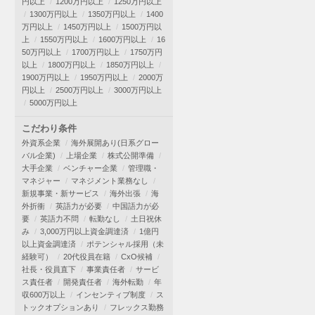
円以上
1200万円以上
1250万円以上
1300万円以上
1350万円以上
1400
万円以上
1450万円以上
1500万円以
上
1550万円以上
1600万円以上
16
50万円以上
1700万円以上
1750万円
以上
1800万円以上
1850万円以上
1900万円以上
1950万円以上
2000万
円以上
2500万円以上
3000万円以上
5000万円以上
こだわり条件
外資系企業
海外展開あり(日系グロー
バル企業)
上場企業
株式公開準備
大手企業
ベンチャー企業
管理職・
マネジャー
マネジメント業務なし
新規事業・新サービス
海外出張
海
外折衝
英語力が必要
中国語力が必
要
英語力不問
転勤なし
土日祝休
み
3,000万円以上資金調達済
1億円
以上資金調達済
ポテンシャル採用（未
経験可）
20代役員在籍
CxO候補
社長・役員直下
事業責任者
サービ
ス責任者
開発責任者
海外転勤
年
収600万以上
インセンティブ制度
ス
トックオプションあり
フレックス勤務