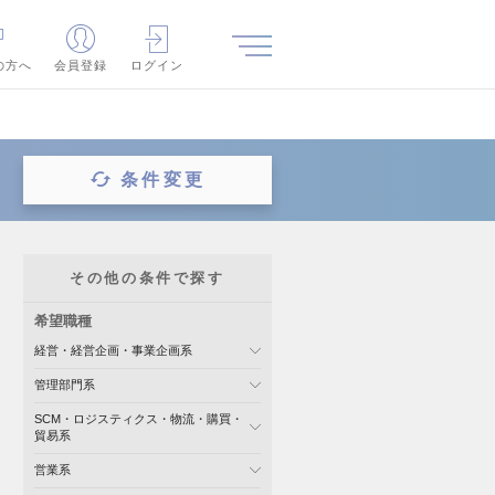
の方へ
会員登録
ログイン
条件変更
その他の条件で探す
希望職種
経営・経営企画・事業企画系
管理部門系
SCM・ロジスティクス・物流・購買・
貿易系
営業系