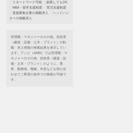
リモートワーク可能
副業してもOK
MBA・留学支援制度
育児支援制度
直接募集企業の掲載求人
ヘッドハン
ターの掲載求人
管理職・マネジャーのその他、技術系
（建築・設備・土木・プラント）の転
職・求人情報の検索結果を表示してい
ます。アンビ（AMBI）では管理職・マ
ネジャーのその他、技術系（建築・設
備・土木・プラント）のように、業
界、勤務地、職種、年収などを掛け合
わせてご希望の条件での検索が可能で
す。