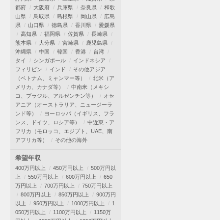
都府
大阪府
兵庫県
奈良県
和歌
山県
鳥取県
島根県
岡山県
広島
県
山口県
徳島県
香川県
愛媛県
高知県
福岡県
佐賀県
長崎県
熊本県
大分県
宮崎県
鹿児島県
沖縄県
中国
韓国
香港
台湾
タイ
シンガポール
インドネシア
フィリピン
インド
その他アジア
（ベトナム、ミャンマー等）
北米（ア
メリカ、カナダ等）
中南米（メキシ
コ、ブラジル、アルゼンチン等）
オセ
アニア（オーストラリア、ニュージーラ
ンド等）
ヨーロッパ（イギリス、フラ
ンス、ドイツ、ロシア等）
中近東・ア
フリカ（モロッコ、エジプト、UAE、南
アフリカ等）
その他の海外
希望年収
400万円以上
450万円以上
500万円以
上
550万円以上
600万円以上
650
万円以上
700万円以上
750万円以上
800万円以上
850万円以上
900万円
以上
950万円以上
1000万円以上
1
050万円以上
1100万円以上
1150万