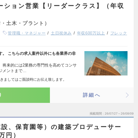
ーション営業【リーダークラス】（年収
備・土木・プラント）
管理職・マネジャー
土日祝休み
年収600万以上
フレック
す。 こちらの求人案件以外にも各業界の非
、将来的には2業務の専門性を高めてコンサ
ジメントまで…
きましてはご面談時にお伝え致します。
り
詳細へ
掲載期間
26/07/27～26/08/09
施設、保育園等）の建築プロデューサー
0万円）