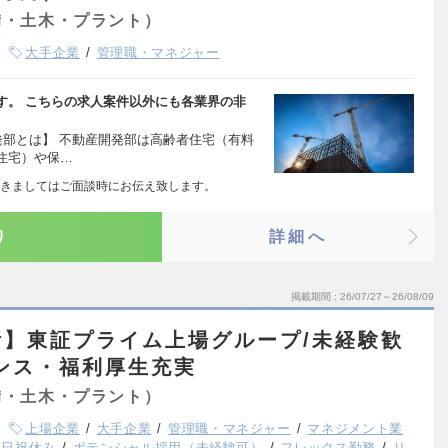
備・土木・プラント）
大手企業
管理職・マネジャー
す。 こちらの求人案件以外にも各業界の非
発部とは】 不動産開発部は高齢者住宅（有料
住宅）や保…
きましてはご面談時にお伝え致します。
り
詳細へ
掲載期間
26/07/27～26/08/09
】東証プライム上場グループ/未経験歓
ンス・福利厚生充実
備・土木・プラント）
上場企業
大手企業
管理職・マネジャー
マネジメント業
土日祝休み
ポテンシャル採用（未経験可）
フレックス勤務
リ