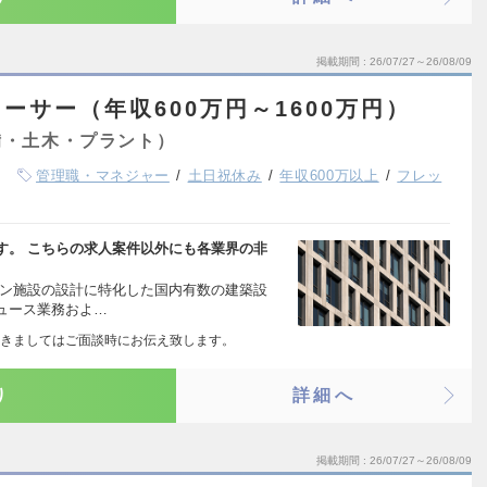
掲載期間
26/07/27～26/08/09
ーサー（年収600万円～1600万円）
備・土木・プラント）
管理職・マネジャー
土日祝休み
年収600万以上
フレッ
す。 こちらの求人案件以外にも各業界の非
ョン施設の設計に特化した国内有数の建築設
ュース業務およ…
きましてはご面談時にお伝え致します。
り
詳細へ
掲載期間
26/07/27～26/08/09