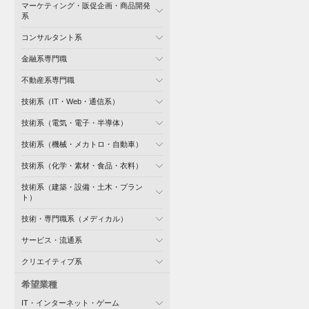
マーケティング・販促企画・商品開発
系
コンサルタント系
金融系専門職
不動産系専門職
技術系（IT・Web・通信系）
技術系（電気・電子・半導体）
技術系（機械・メカトロ・自動車）
技術系（化学・素材・食品・衣料）
技術系（建築・設備・土木・プラン
ト）
技術・専門職系（メディカル）
サービス・流通系
クリエイティブ系
希望業種
IT・インターネット・ゲーム