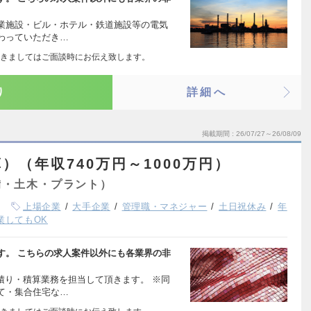
業施設・ビル・ホテル・鉄道施設等の電気
わっていただき…
きましてはご面談時にお伝え致します。
り
詳細へ
掲載期間
26/07/27～26/08/09
）（年収740万円～1000万円）
備・土木・プラント）
上場企業
大手企業
管理職・マネジャー
土日祝休み
年
業してもOK
す。 こちらの求人案件以外にも各業界の非
積り・積算業務を担当して頂きます。 ※同
て・集合住宅な…