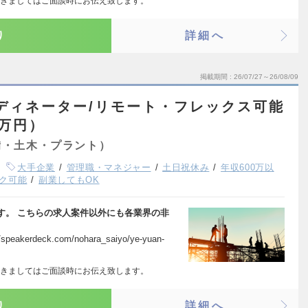
きましてはご面談時にお伝え致します。
り
詳細へ
掲載期間
26/07/27～26/08/09
ディネーター/リモート・フレックス可能
0万円）
備・土木・プラント）
大手企業
管理職・マネジャー
土日祝休み
年収600万以
ク可能
副業してもOK
す。 こちらの求人案件以外にも各業界の非
rdeck.com/nohara_saiyo/ye-yuan-
きましてはご面談時にお伝え致します。
り
詳細へ