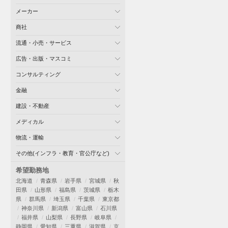
メーカー
商社
流通・小売・サービス
広告・出版・マスコミ
コンサルティング
金融
建設・不動産
メディカル
物流・運輸
その他(インフラ・教育・官公庁など)
希望勤務地
北海道
青森県
岩手県
宮城県
秋
田県
山形県
福島県
茨城県
栃木
県
群馬県
埼玉県
千葉県
東京都
神奈川県
新潟県
富山県
石川県
福井県
山梨県
長野県
岐阜県
静岡県
愛知県
三重県
滋賀県
京