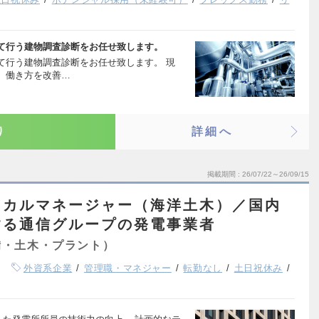
て行う建物調査診断をお任せ致します。
て行う建物調査診断をお任せ致します。 現
、働き方を改善…
り
詳細へ
掲載期間
26/07/22～26/09/15
ニカルマネージャー（海洋土木）／国内
する通信グループの発電事業者
備・土木・プラント）
外資系企業
管理職・マネジャー
転勤なし
土日祝休み