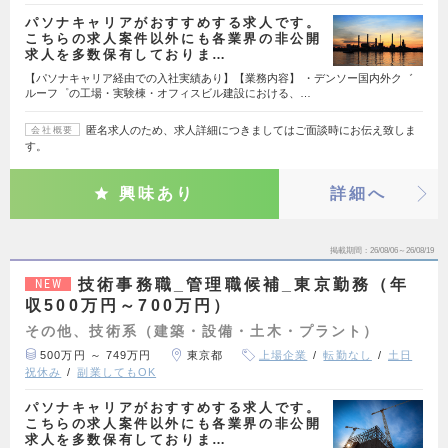
パソナキャリアがおすすめする求人です。
こちらの求人案件以外にも各業界の非公開
求人を多数保有しておりま…
【パソナキャリア経由での入社実績あり】【業務内容】 ・デンソー国内外ク゛
ルーフ゜の工場・実験棟・オフィスビル建設における、…
匿名求人のため、求人詳細につきましてはご面談時にお伝え致しま
会社概要
す。
興味あり
詳細へ
掲載期間
26/08/06～26/08/19
技術事務職_管理職候補_東京勤務（年
NEW
収500万円～700万円）
その他、技術系（建築・設備・土木・プラント）
500万円 ～ 749万円
東京都
上場企業
転勤なし
土日
祝休み
副業してもOK
パソナキャリアがおすすめする求人です。
こちらの求人案件以外にも各業界の非公開
求人を多数保有しておりま…