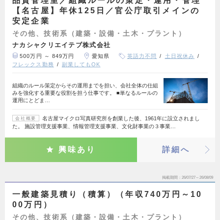
品質管理室／組織ルールの策定・運用・管理
【名古屋】年休125日／官公庁取引メインの
安定企業
その他、技術系（建築・設備・土木・プラント）
ナカシャクリエイテブ株式会社
500万円 ～ 849万円
愛知県
英語力不問
土日祝休み
フレックス勤務
副業してもOK
組織のルール策定からその運用までを担い、会社全体の仕組
みを強化する重要な役割を担う仕事です。 ■単なるルールの
運用にとどま…
名古屋マイクロ写真研究所を創業した後、1961年に設立されまし
会社概要
た。 施設管理支援事業、情報管理支援事業、文化財事業の３事業…
興味あり
詳細へ
掲載期間
26/07/27～26/08/09
一般建築見積り（積算）（年収740万円～10
00万円）
その他、技術系（建築・設備・土木・プラント）