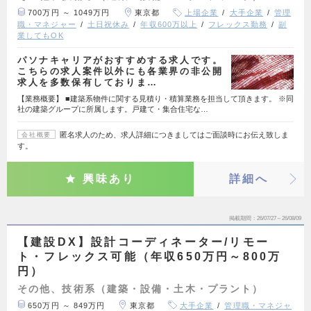
700万円 ～ 1049万円
東京都
上場企業
大手企業
管理
職・マネジャー
土日祝休み
年収600万以上
フレックス勤務
副
業してもOK
パソナキャリアがおすすめする求人です。
こちらの求人案件以外にも各業界の非公開
求人を多数保有しておりま…
【業務概要】 ■建築系物件に関する見積り・積算業務を担当して頂きます。 ※同
社の建築グループに所属します。戸建て・集合住宅な…
匿名求人のため、求人詳細につきましてはご面談時にお伝え致しま
会社概要
す。
興味あり
詳細へ
掲載期間
26/07/27～26/08/09
【建設DX】設計コーディネーター/リモー
ト・フレックス可能（年収650万円～800万
円）
その他、技術系（建築・設備・土木・プラント）
650万円 ～ 849万円
東京都
大手企業
管理職・マネジャ