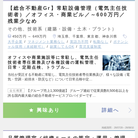
【総合不動産Gr】常駐設備管理（電気主任技
術者）／オフィス・商業ビル／～600万円／
残業少なめ
その他、技術系（建築・設備・土木・プラント）
450万円 ～ 649万円
埼玉県、千葉県、東京都、神奈川県
大手企業
マネジメント業務なし
英語力不問
転勤なし
ポテンシ
ャル採用（未経験可）
副業してもOK
育児支援制度
オフィスや商業施設等に常駐し、電気主任
技術者専任業務及び各種設備の運転管理、
日常・定期点検、トラブル…
当社が受託する不動産に常駐し、電気主任技術者専任業務及び、様々な設備（電
気・空調・給排水・防災など）について日常点検や定…
【グループ売上1,300億超】 グループ連結で従業員数8,500名以上を
会社概要
誇る国内最大級の総合不動産サービスプロバイダーです…
興味あり
詳細へ
掲載期間
26/07/28～26/08/10