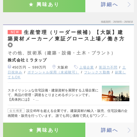
興味あり
詳細へ
掲載期間
26/08/05～26/08/18
生産管理（リーダー候補）【大阪】建
NEW
築資材メーカー／東証グロース上場／働き方
◎
その他、技術系（建築・設備・土木・プラント）
株式会社ミラタップ
450万円 ～ 599万円
大阪府
上場企業
英語力不問
土
日祝休み
ポテンシャル採用（未経験可）
フレックス勤務
副業し
てもOK
スタイリッシュな住宅設備・建築資材を展開する上場企業に
て、商品の管理・調達をとりまとめるポジションです。
【具体的には】 ・…
設立45年を超える企業です。建築資材の輸入・販売、住宅設備の企
会社概要
画開発・販売を行っています。 誰でも同じ価格で買える"ワンプ…
興味あり
詳細へ