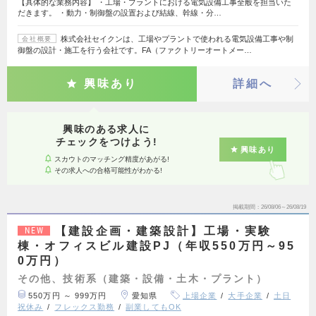
【具体的な業務内容】 ・工場・プラントにおける電気設備工事全般を担当いた
だきます。 ・動力・制御盤の設置および結線、幹線・分…
株式会社セイクンは、工場やプラントで使われる電気設備工事や制
会社概要
御盤の設計・施工を行う会社です。FA（ファクトリーオートメー…
興味あり
詳細へ
興味のある求人に
チェックをつけよう!
興味あり
スカウトのマッチング精度があがる!
その求人への合格可能性がわかる!
掲載期間
26/08/06～26/08/19
【建設企画・建築設計】工場・実験
NEW
棟・オフィスビル建設PJ（年収550万円～95
0万円）
その他、技術系（建築・設備・土木・プラント）
550万円 ～ 999万円
愛知県
上場企業
大手企業
土日
祝休み
フレックス勤務
副業してもOK