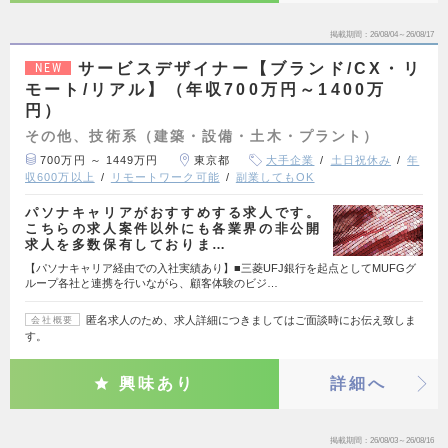
掲載期間
26/08/04～26/08/17
サービスデザイナー【ブランド/CX・リ
NEW
モート/リアル】（年収700万円～1400万
円）
その他、技術系（建築・設備・土木・プラント）
700万円 ～ 1449万円
東京都
大手企業
土日祝休み
年
収600万以上
リモートワーク可能
副業してもOK
パソナキャリアがおすすめする求人です。
こちらの求人案件以外にも各業界の非公開
求人を多数保有しておりま…
【パソナキャリア経由での入社実績あり】■三菱UFJ銀行を起点としてMUFGグ
ループ各社と連携を行いながら、顧客体験のビジ…
匿名求人のため、求人詳細につきましてはご面談時にお伝え致しま
会社概要
す。
興味あり
詳細へ
掲載期間
26/08/03～26/08/16