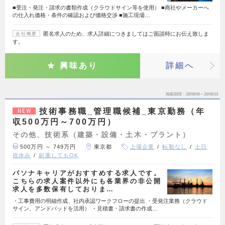
■受注・発注・請求の書類作成（クラウドサイン等を使用） ■商社やメーカーへ
の仕入れ価格・条件の確認および価格交渉 ■施工現場…
匿名求人のため、求人詳細につきましてはご面談時にお伝え致しま
会社概要
す。
興味あり
詳細へ
掲載期間
26/08/06～26/08/19
技術事務職_管理職候補_東京勤務（年
NEW
収500万円～700万円）
その他、技術系（建築・設備・土木・プラント）
500万円 ～ 749万円
東京都
上場企業
転勤なし
土日
祝休み
副業してもOK
パソナキャリアがおすすめする求人です。
こちらの求人案件以外にも各業界の非公開
求人を多数保有しておりま…
・工事費用の明細作成、社内承認ワークフローの提出 ・受発注業務（クラウド
サイン、アンドパッドを活用） ・見積書・請求書の作成…