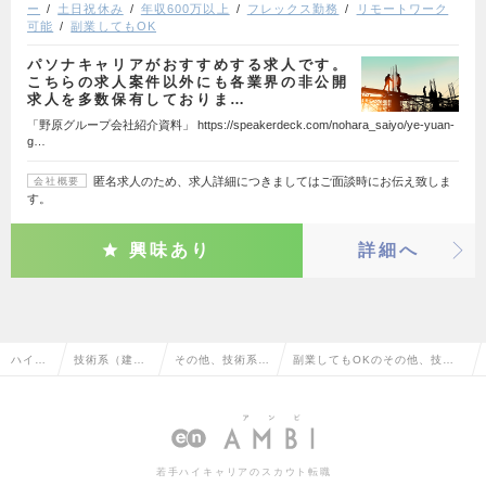
ー
土日祝休み
年収600万以上
フレックス勤務
リモートワーク
可能
副業してもOK
パソナキャリアがおすすめする求人です。
こちらの求人案件以外にも各業界の非公開
求人を多数保有しておりま…
「野原グループ会社紹介資料」 https://speakerdeck.com/nohara_saiyo/ye-yuan-
g…
匿名求人のため、求人詳細につきましてはご面談時にお伝え致しま
会社概要
す。
興味あり
詳細へ
ハイク
技術系（建
その他、技術系
副業してもOKのその他、技術
ラス求
築・設備・土
（建築・設備・土
系（建築・設備・土木・プラン
人TOP
木・プラン
木・プラント）
ト）の転職・求人情報一覧
ト）
若手ハイキャリアのスカウト転職