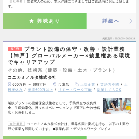
匿名求人のため、求人詳細につきましてはご面談時にお伝え致しま
会社概要
す。
興味あり
詳細へ
掲載期間
26/08/05～26/08/18
プラント設備の保守・改善・設計業務
NEW
【神戸】グローバルメーカー×裁量権ある環境
でキャリアアップ
その他、技術系（建築・設備・土木・プラント）
コニカミノルタ株式会社
600万円 ～ 899万円
兵庫県
上場企業
英語力不問
土
日祝休み
年収600万以上
リモートワーク可能
副業してもOK
製膜プラントの設備保全技術者として、予防保全や改良保
全、生産効率化、日々のオペレーションまで適正に合わせ幅
広くお任せしま…
コニカミノルタ株式会社は、世界各国に拠点を持ち、以下の主要分
会社概要
野で事業を展開しています。 ■事業内容 ・デジタルワークプレイス…