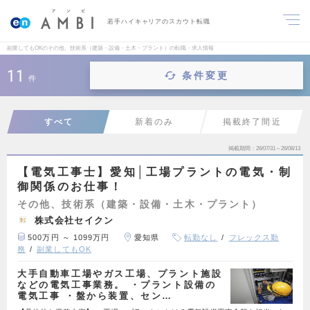
若手ハイキャリアのスカウト転職
副業してもOKのその他、技術系（建築・設備・土木・プラント）の転職・求人情報
11
条件変更
件
すべて
新着のみ
掲載終了間近
掲載期間
26/07/31～26/08/13
【電気工事士】愛知│工場プラントの電気・制
御関係のお仕事！
その他、技術系（建築・設備・土木・プラント）
株式会社セイクン
500万円 ～ 1099万円
愛知県
転勤なし
フレックス勤
務
副業してもOK
大手自動車工場やガス工場、プラント施設
などの電気工事業務。 ・プラント設備の
電気工事 ・盤から装置、セン…