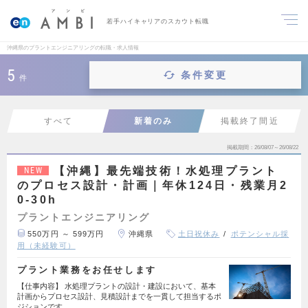
若手ハイキャリアのスカウト転職
沖縄県のプラントエンジニアリングの転職・求人情報
5
条件変更
件
すべて
新着のみ
掲載終了間近
掲載期間
26/08/07～26/08/22
【沖縄】最先端技術！水処理プラント
NEW
のプロセス設計・計画｜年休124日・残業月2
0-30h
プラントエンジニアリング
550万円 ～ 599万円
沖縄県
土日祝休み
ポテンシャル採
用（未経験可）
プラント業務をお任せします
【仕事内容】 水処理プラントの設計・建設において、基本
計画からプロセス設計、見積設計までを一貫して担当するポ
ジションです。…