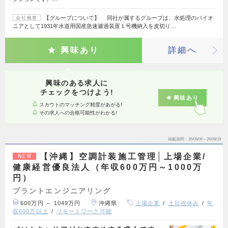
【グループについて】 同社が属するグループは、水処理のパイオ
会社概要
ニアとして1931年水道用国産急速濾過装置１号機納入を皮切り…
興味あり
詳細へ
興味のある求人に
チェックをつけよう!
興味あり
スカウトのマッチング精度があがる!
その求人への合格可能性がわかる!
掲載期間
26/08/06～26/08/19
【沖縄】空調計装施工管理│上場企業/
NEW
健康経営優良法人（年収600万円～1000万
円）
プラントエンジニアリング
600万円 ～ 1049万円
沖縄県
上場企業
土日祝休み
年
収600万以上
リモートワーク可能