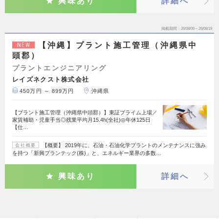
興味あり
詳細へ
掲載期間
26/08/06～26/08/19
【沖縄】プラント施工管理（沖縄県中
NEW
頭郡）
プラントエンジニアリング
レイズネクスト株式会社
450万円 ～ 899万円
沖縄県
【プラント施工管理（沖縄県中頭郡）】東証プライム上場／
家賃補助・児童手当◎残業平均月15.4h(全社)◎年休125日
【仕…
【概要】 2019年に、石油・石油化学プラントのメンテナンスに強み
会社概要
を持つ「新興プランテック(株)」と、エネルギー業界の多数…
興味あり
詳細へ