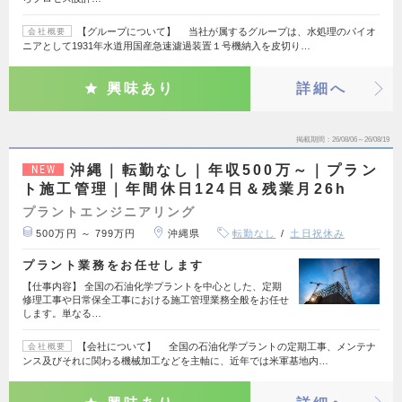
【グループについて】 当社が属するグループは、水処理のパイオ
会社概要
ニアとして1931年水道用国産急速濾過装置１号機納入を皮切り…
興味あり
詳細へ
掲載期間
26/08/06～26/08/19
沖縄｜転勤なし｜年収500万～｜プラン
NEW
ト施工管理｜年間休日124日＆残業月26h
プラントエンジニアリング
500万円 ～ 799万円
沖縄県
転勤なし
土日祝休み
プラント業務をお任せします
【仕事内容】 全国の石油化学プラントを中心とした、定期
修理工事や日常保全工事における施工管理業務全般をお任せ
します。単なる…
【会社について】 全国の石油化学プラントの定期工事、メンテナ
会社概要
ンス及びそれに関わる機械加工などを主軸に、近年では米軍基地内…