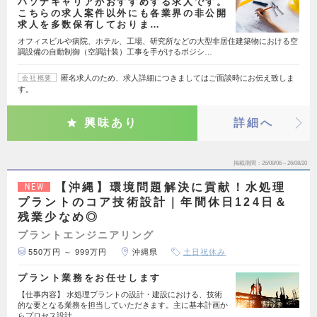
パソナキャリアがおすすめする求人です。
こちらの求人案件以外にも各業界の非公開
求人を多数保有しておりま…
オフィスビルや病院、ホテル、工場、研究所などの大型非居住建築物における空
調設備の自動制御（空調計装）工事を手がけるポジシ…
匿名求人のため、求人詳細につきましてはご面談時にお伝え致しま
会社概要
す。
興味あり
詳細へ
掲載期間
26/08/06～26/08/20
【沖縄】環境問題解決に貢献！水処理
NEW
プラントのコア技術設計｜年間休日124日＆
残業少なめ◎
プラントエンジニアリング
550万円 ～ 999万円
沖縄県
土日祝休み
プラント業務をお任せします
【仕事内容】 水処理プラントの設計・建設における、技術
的な要となる業務を担当していただきます。主に基本計画か
らプロセス設計…