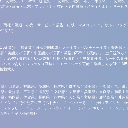
/
/
/
職
技術系（IT・Web・通信系）
技術系（電気・電子・半導体）
技術系
/
/
（建築・設備・土木・プラント）
技術・専門職系（メディカル）
サービス
/
/
/
/
商社
流通・小売・サービス
広告・出版・マスコミ
コンサルティング
庁など)
/
/
/
/
/
ル企業)
上場企業
株式公開準備
大手企業
ベンチャー企業
管理職・
/
/
/
/
/
/
衝
英語力が必要
中国語力が必要
英語力不問
転勤なし
土日祝休み
/
/
/
/
/
）
20代役員在籍
CxO候補
社長・役員直下
事業責任者
サービス責任
/
/
/
/
プションあり
フレックス勤務
リモートワーク可能
副業してもOK
M
掲載求人
/
/
/
/
/
/
/
/
/
田県
山形県
福島県
茨城県
栃木県
群馬県
埼玉県
千葉県
東京都
/
/
/
/
/
/
/
/
岡県
愛知県
三重県
滋賀県
京都府
大阪府
兵庫県
奈良県
和歌山
/
/
/
/
/
/
/
/
知県
福岡県
佐賀県
長崎県
熊本県
大分県
宮崎県
鹿児島県
沖縄
/
/
/
インド
その他アジア（ベトナム、ミャンマー等）
北米（アメリカ、カ
/
ーストラリア、ニュージーランド等）
ヨーロッパ（イギリス、フランス、
/
リカ等）
その他の海外