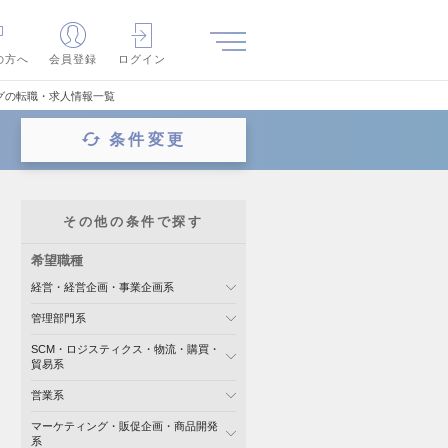
の方へ
会員登録
ログイン
グの転職・求人情報一覧
条件変更
その他の条件で探す
希望職種
経営・経営企画・事業企画系
管理部門系
SCM・ロジスティクス・物流・購買・
貿易系
営業系
マーケティング・販促企画・商品開発
系