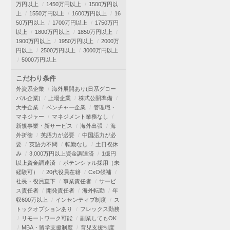
万円以上
1450万円以上
1500万円以
上
1550万円以上
1600万円以上
16
50万円以上
1700万円以上
1750万円
以上
1800万円以上
1850万円以上
1900万円以上
1950万円以上
2000万
円以上
2500万円以上
3000万円以上
5000万円以上
こだわり条件
外資系企業
海外展開あり(日系グロー
バル企業)
上場企業
株式公開準備
大手企業
ベンチャー企業
管理職・
マネジャー
マネジメント業務なし
新規事業・新サービス
海外出張
海
外折衝
英語力が必要
中国語力が必
要
英語力不問
転勤なし
土日祝休
み
3,000万円以上資金調達済
1億円
以上資金調達済
ポテンシャル採用（未
経験可）
20代役員在籍
CxO候補
社長・役員直下
事業責任者
サービ
ス責任者
開発責任者
海外転勤
年
収600万以上
インセンティブ制度
ス
トックオプションあり
フレックス勤務
リモートワーク可能
副業してもOK
MBA・留学支援制度
育児支援制度