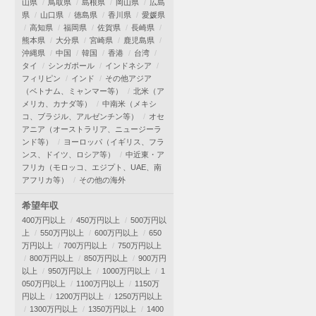
山県
鳥取県
島根県
岡山県
広島
県
山口県
徳島県
香川県
愛媛県
高知県
福岡県
佐賀県
長崎県
熊本県
大分県
宮崎県
鹿児島県
沖縄県
中国
韓国
香港
台湾
タイ
シンガポール
インドネシア
フィリピン
インド
その他アジア
（ベトナム、ミャンマー等）
北米（ア
メリカ、カナダ等）
中南米（メキシ
コ、ブラジル、アルゼンチン等）
オセ
アニア（オーストラリア、ニュージーラ
ンド等）
ヨーロッパ（イギリス、フラ
ンス、ドイツ、ロシア等）
中近東・ア
フリカ（モロッコ、エジプト、UAE、南
アフリカ等）
その他の海外
希望年収
400万円以上
450万円以上
500万円以
上
550万円以上
600万円以上
650
万円以上
700万円以上
750万円以上
800万円以上
850万円以上
900万円
以上
950万円以上
1000万円以上
1
050万円以上
1100万円以上
1150万
円以上
1200万円以上
1250万円以上
1300万円以上
1350万円以上
1400