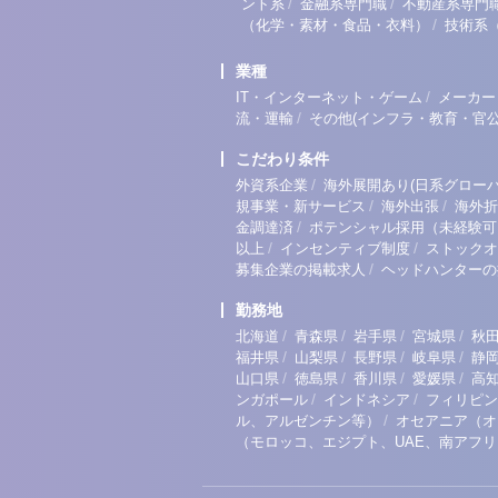
/
/
ント系
金融系専門職
不動産系専門
/
（化学・素材・食品・衣料）
技術系
業種
/
IT・インターネット・ゲーム
メーカー
/
流・運輸
その他(インフラ・教育・官公
こだわり条件
/
外資系企業
海外展開あり(日系グローバ
/
/
規事業・新サービス
海外出張
海外折
/
金調達済
ポテンシャル採用（未経験可
/
/
以上
インセンティブ制度
ストックオ
/
募集企業の掲載求人
ヘッドハンターの
勤務地
/
/
/
/
北海道
青森県
岩手県
宮城県
秋
/
/
/
/
福井県
山梨県
長野県
岐阜県
静
/
/
/
/
山口県
徳島県
香川県
愛媛県
高
/
/
ンガポール
インドネシア
フィリピン
/
ル、アルゼンチン等）
オセアニア（オ
（モロッコ、エジプト、UAE、南アフ