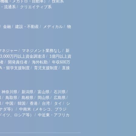
/
（機械・メカトロ・自動車）
技術系
/
・流通系
クリエイティブ系
/
/
/
/
金融
建設・不動産
メディカル
物
/
/
マネジャー
マネジメント業務なし
新
/
3,000万円以上資金調達済
1億円以上資
/
/
/
者
開発責任者
海外転勤
年収600万
/
/
BA・留学支援制度
育児支援制度
直接
/
/
/
/
神奈川県
新潟県
富山県
石川県
/
/
/
/
/
県
鳥取県
島根県
岡山県
広島県
/
/
/
/
/
/
県
中国
韓国
香港
台湾
タイ
シ
/
ナダ等）
中南米（メキシコ、ブラジ
/
ドイツ、ロシア等）
中近東・アフリカ