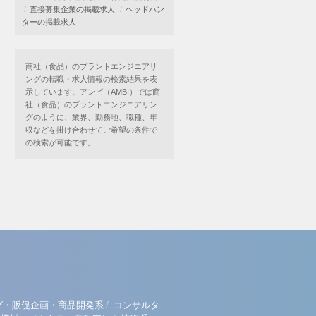
直接募集企業の掲載求人
ヘッドハン
ターの掲載求人
商社（食品）のプラントエンジニアリ
ングの転職・求人情報の検索結果を表
示しています。アンビ（AMBI）では商
社（食品）のプラントエンジニアリン
グのように、業界、勤務地、職種、年
収などを掛け合わせてご希望の条件で
の検索が可能です。
/
グ・販促企画・商品開発系
コンサルタ