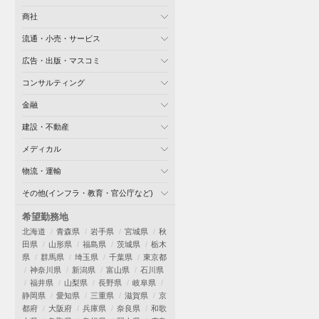
商社
流通・小売・サービス
広告・出版・マスコミ
コンサルティング
金融
建設・不動産
メディカル
物流・運輸
その他(インフラ・教育・官公庁など)
希望勤務地
北海道
青森県
岩手県
宮城県
秋
田県
山形県
福島県
茨城県
栃木
県
群馬県
埼玉県
千葉県
東京都
神奈川県
新潟県
富山県
石川県
福井県
山梨県
長野県
岐阜県
静岡県
愛知県
三重県
滋賀県
京
都府
大阪府
兵庫県
奈良県
和歌