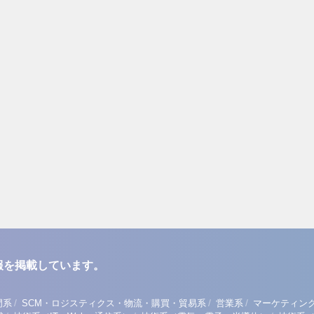
報を掲載しています。
/
/
/
門系
SCM・ロジスティクス・物流・購買・貿易系
営業系
マーケティン