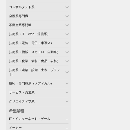
コンサルタント系
金融系専門職
不動産系専門職
技術系（IT・Web・通信系）
技術系（電気・電子・半導体）
技術系（機械・メカトロ・自動車）
技術系（化学・素材・食品・衣料）
技術系（建築・設備・土木・プラン
ト）
技術・専門職系（メディカル）
サービス・流通系
クリエイティブ系
希望業種
IT・インターネット・ゲーム
メーカー