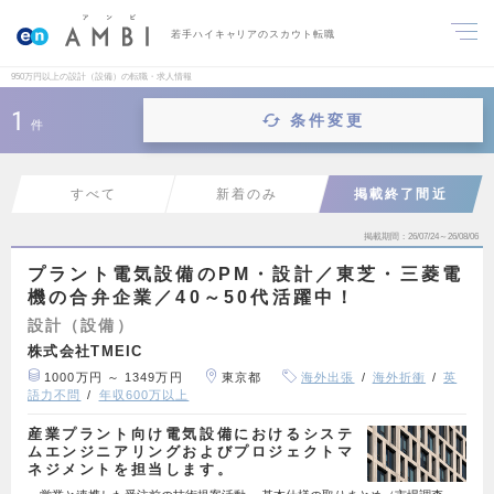
若手ハイキャリアのスカウト転職
950万円以上の設計（設備）の転職・求人情報
1
条件変更
件
すべて
新着のみ
掲載終了間近
掲載期間
26/07/24～26/08/06
プラント電気設備のPM・設計／東芝・三菱電
機の合弁企業／40～50代活躍中！
設計（設備）
株式会社TMEIC
1000万円 ～ 1349万円
東京都
海外出張
海外折衝
英
語力不問
年収600万以上
産業プラント向け電気設備におけるシステ
ムエンジニアリングおよびプロジェクトマ
ネジメントを担当します。