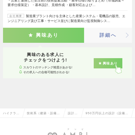
・営業と連携した受注前の技術提案活動 ・基本仕様の取りまとめ（市場調査～
要求仕様策定） ・基本設計、見積作成 ・顧客対応および…
製造業プラント向けを主体とした産業システム・電機品の販売、エ
会社概要
ンジニアリング及び工事・サービス並びに製造業向け監視制御シス…
興味あり
詳細へ
興味のある求人に
チェックをつけよう!
興味あり
スカウトのマッチング精度があがる!
その求人への合格可能性がわかる!
ハイクラス
技術系（建築・設備・
設計
950万円以上の設計（設備）
求人TOP
土木・プラント）
（設
の転職・求人情報一覧
備）