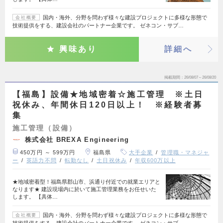
国内・海外、分野を問わず様々な建設プロジェクトに多様な形態で
会社概要
技術提供をする、建設会社のパートナー企業です。 ゼネコン・サブ…
興味あり
詳細へ
掲載期間
26/08/07～26/08/20
【福島】設備★地域密着☆施工管理 ※土日
祝休み、年間休日120日以上！ ※経験者募
集
施工管理（設備）
株式会社 BREXA Engineering
450万円 ～ 599万円
福島県
大手企業
管理職・マネジャ
ー
英語力不問
転勤なし
土日祝休み
年収600万以上
★地域密着型！福島県郡山市、浜通り付近での就業エリアと
なります★ 建設現場内に於いて施工管理業務をお任せいた
します。 【具体…
国内・海外、分野を問わず様々な建設プロジェクトに多様な形態で
会社概要