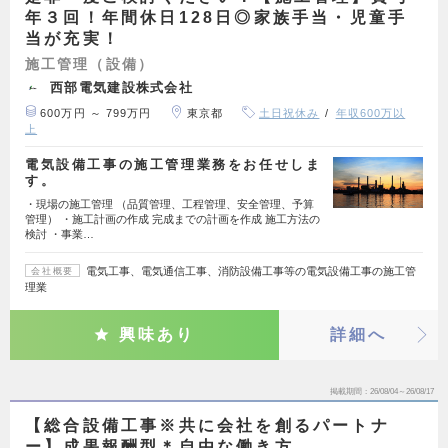
年３回！年間休日128日◎家族手当・児童手
当が充実！
施工管理（設備）
西部電気建設株式会社
600万円 ～ 799万円
東京都
土日祝休み
年収600万以
上
電気設備工事の施工管理業務をお任せしま
す。
・現場の施工管理 （品質管理、工程管理、安全管理、予算
管理） ・施工計画の作成 完成までの計画を作成 施工方法の
検討 ・事業…
電気工事、電気通信工事、消防設備工事等の電気設備工事の施工管
会社概要
理業
興味あり
詳細へ
掲載期間
26/08/04～26/08/17
【総合設備工事※共に会社を創るパートナ
ー】成果報酬型＊自由な働き方