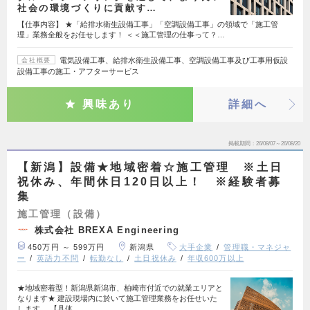
社会の環境づくりに貢献す…
【仕事内容】 ★「給排水衛生設備工事」「空調設備工事」の領域で「施工管
理」業務全般をお任せします！ ＜＜施工管理の仕事って？…
電気設備工事、給排水衛生設備工事、空調設備工事及び工事用仮設
会社概要
設備工事の施工・アフターサービス
興味あり
詳細へ
掲載期間
26/08/07～26/08/20
【新潟】設備★地域密着☆施工管理 ※土日
祝休み、年間休日120日以上！ ※経験者募
集
施工管理（設備）
株式会社 BREXA Engineering
450万円 ～ 599万円
新潟県
大手企業
管理職・マネジャ
ー
英語力不問
転勤なし
土日祝休み
年収600万以上
★地域密着型！新潟県新潟市、柏崎市付近での就業エリアと
なります★ 建設現場内に於いて施工管理業務をお任せいた
します。 【具体…