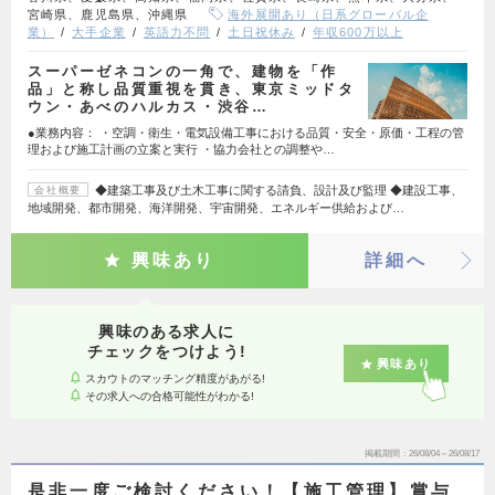
宮崎県、鹿児島県、沖縄県
海外展開あり（日系グローバル企
業）
大手企業
英語力不問
土日祝休み
年収600万以上
スーパーゼネコンの一角で、建物を「作
品」と称し品質重視を貫き、東京ミッドタ
ウン・あべのハルカス・渋谷…
●業務内容： ・空調・衛生・電気設備工事における品質・安全・原価・工程の管
理および施工計画の立案と実行 ・協力会社との調整や…
◆建築工事及び土木工事に関する請負、設計及び監理 ◆建設工事、
会社概要
地域開発、都市開発、海洋開発、宇宙開発、エネルギー供給および…
興味あり
詳細へ
興味のある求人に
チェックをつけよう!
興味あり
スカウトのマッチング精度があがる!
その求人への合格可能性がわかる!
掲載期間
26/08/04～26/08/17
是非一度ご検討ください！【施工管理】賞与