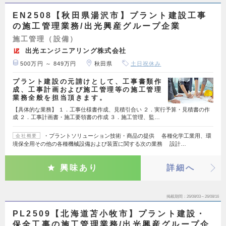
EN2508【秋田県湯沢市】プラント建設工事
の施工管理業務/出光興産グループ企業
施工管理（設備）
出光エンジニアリング株式会社
500万円 ～ 849万円
秋田県
土日祝休み
プラント建設の元請けとして、工事書類作
成、工事計画および施工管理等の施工管理
業務全般を担当頂きます。
【具体的な業務】 １．工事仕様書作成、見積引合い ２．実行予算・見積書の作
成 ２．工事計画書・施工要領書の作成 ３．施工管理、監…
・プラントソリューション技術・商品の提供 各種化学工業用、環
会社概要
境保全用その他の各種機械設備および装置に関する次の業務 設計…
興味あり
詳細へ
掲載期間
26/08/03～26/08/16
PL2509【北海道苫小牧市】プラント建設・
保全工事の施工管理業務/出光興産グループ企