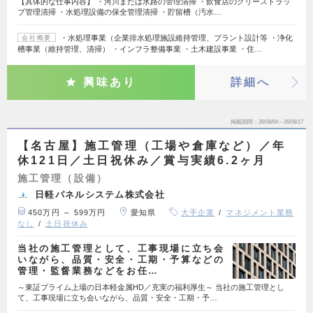
【具体的な仕事内容】 ・河川または水路の管理清掃 ・飲食店のグリーストラッ
プ管理清掃 ・水処理設備の保全管理清掃 ・貯留槽（汚水…
・水処理事業（企業排水処理施設維持管理、プラント設計等 ・浄化
会社概要
槽事業（維持管理、清掃） ・インフラ整備事業 ・土木建設事業 ・住…
興味あり
詳細へ
掲載期間
26/08/04～26/08/17
【名古屋】施工管理（工場や倉庫など）／年
休121日／土日祝休み／賞与実績6.2ヶ月
施工管理（設備）
日軽パネルシステム株式会社
450万円 ～ 599万円
愛知県
大手企業
マネジメント業務
なし
土日祝休み
当社の施工管理として、工事現場に立ち会
いながら、品質・安全・工期・予算などの
管理・監督業務などをお任…
～東証プライム上場の日本軽金属HD／充実の福利厚生～ 当社の施工管理とし
て、工事現場に立ち会いながら、品質・安全・工期・予…