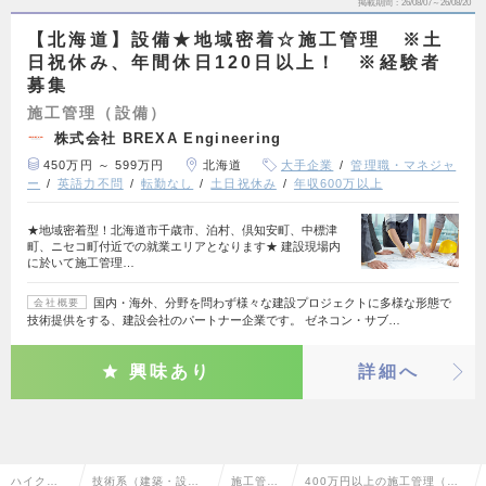
掲載期間
26/08/07～26/08/20
【北海道】設備★地域密着☆施工管理 ※土
日祝休み、年間休日120日以上！ ※経験者
募集
施工管理（設備）
株式会社 BREXA Engineering
450万円 ～ 599万円
北海道
大手企業
管理職・マネジャ
ー
英語力不問
転勤なし
土日祝休み
年収600万以上
★地域密着型！北海道市千歳市、泊村、倶知安町、中標津
町、ニセコ町付近での就業エリアとなります★ 建設現場内
に於いて施工管理…
国内・海外、分野を問わず様々な建設プロジェクトに多様な形態で
会社概要
技術提供をする、建設会社のパートナー企業です。 ゼネコン・サブ…
興味あり
詳細へ
ハイクラ
技術系（建築・設
施工管理
400万円以上の施工管理（設