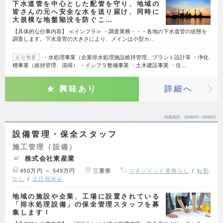
下水道管を中心とした配管を守り、地域の
皆さんの元へ安全な水を送り届け、同時に
大規模な地盤陥没を防ぐこ…
【具体的な仕事内容】 ≪インフラ≫ ・調査業務・・・各地の下水道管の状態を
調査します。下水道管の大きさにより、メインは小型カ…
・水処理事業（企業排水処理施設維持管理、プラント設計等 ・浄化
会社概要
槽事業（維持管理、清掃） ・インフラ整備事業 ・土木建設事業 ・住…
興味あり
詳細へ
掲載期間
26/08/04～26/08/17
設備管理・保全スタッフ
施工管理（設備）
株式会社東産業
450万円 ～ 549万円
三重県
マネジメント業務なし
転勤
なし
土日祝休み
地域の施設や企業、工場に設置されている
「排水処理設備」の保全管理スタッフを募
集します！