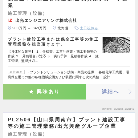
業
施工管理（設備）
出光エンジニアリング株式会社
500万円 ～ 849万円
北海道
土日祝休み
プラント建設工事または保全工事等の施工
管理業務を担当頂きます。
【具体的な業務】 １．仕様書、工事計画書・施工要領等の
作成 ２．見積引合い対応 ３．実行予算・見積書作成 ４．施
工管理、監理技術…
・プラントソリューション技術・商品の提供 各種化学工業用、環
会社概要
境保全用その他の各種機械設備および装置に関する次の業務 設計…
興味あり
詳細へ
掲載期間
26/08/03～26/08/16
PL2506【山口県周南市】プラント建設工事
等の施工管理業務/出光興産グループ企業
施工管理（設備）