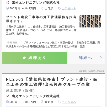
出光エンジニアリング株式会社
500万円 ～ 849万円
山口県
土日祝休み
プラント建設工事等の施工管理業務を担当
頂きます。
【具体的な業務】 １．仕様書、工事計画書・施工要領等の
作成 ２．見積引合い対応 ３．実行予算・見積書作成 ４．施
工管理、監理技術…
・プラントソリューション技術・商品の提供 各種化学工業用、環
会社概要
境保全用その他の各種機械設備および装置に関する次の業務 設計…
興味あり
詳細へ
掲載期間
26/08/03～26/08/16
PL2503【愛知県知多市】プラント建設・保
全工事の施工管理/出光興産グループ企業
施工管理（設備）
出光エンジニアリング株式会社
500万円 ～ 849万円
愛知県
土日祝休み