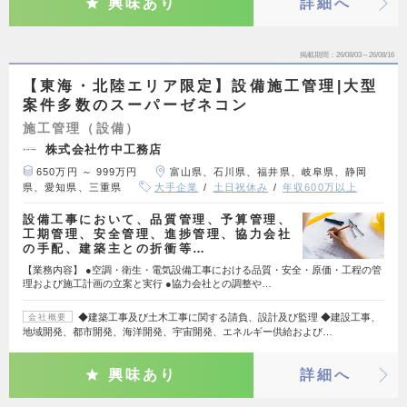
興味あり
詳細へ
掲載期間
26/08/03～26/08/16
【東海・北陸エリア限定】設備施工管理|大型
案件多数のスーパーゼネコン
施工管理（設備）
株式会社竹中工務店
650万円 ～ 999万円
富山県、石川県、福井県、岐阜県、静岡
県、愛知県、三重県
大手企業
土日祝休み
年収600万以上
設備工事において、品質管理、予算管理、
工期管理、安全管理、進捗管理、協力会社
の手配、建築主との折衝等…
【業務内容】 ●空調・衛生・電気設備工事における品質・安全・原価・工程の管
理および施工計画の立案と実行 ●協力会社との調整や…
◆建築工事及び土木工事に関する請負、設計及び監理 ◆建設工事、
会社概要
地域開発、都市開発、海洋開発、宇宙開発、エネルギー供給および…
興味あり
詳細へ