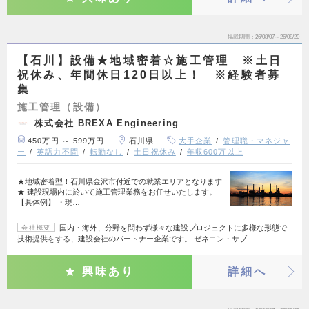
掲載期間
26/08/07～26/08/20
【石川】設備★地域密着☆施工管理 ※土日
祝休み、年間休日120日以上！ ※経験者募
集
施工管理（設備）
株式会社 BREXA Engineering
450万円 ～ 599万円
石川県
大手企業
管理職・マネジャ
ー
英語力不問
転勤なし
土日祝休み
年収600万以上
★地域密着型！石川県金沢市付近での就業エリアとなります
★ 建設現場内に於いて施工管理業務をお任せいたします。
【具体例】 ・現…
国内・海外、分野を問わず様々な建設プロジェクトに多様な形態で
会社概要
技術提供をする、建設会社のパートナー企業です。 ゼネコン・サブ…
興味あり
詳細へ