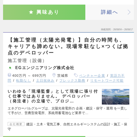
興味あり
詳細へ
掲載期間
26/08/04～26/08/17
【施工管理（太陽光発電）】自分の時間も、
キャリアも諦めない。現場常駐なし×つくば拠
点のデベロッパー
施工管理（設備）
EGエンジニアリング株式会社
400万円 ～ 699万円
茨城県
ベンチャー企業
英語力不
問
転勤なし
土日祝休み
フレックス勤務
リモートワーク可能
いわゆる「現場監督」として現場に張り付
く仕事ではありません。 デベロッパー
（発注者）の立場で、プロジ…
エネグローバルグループは、太陽光発電所の 企画・建設・保守・運用 を一貫し
て手がけ、営農型発電所、系統用蓄電池など業界で…
建設・土木・電気工事、自然エネルギーシステムの設計・施工・保
会社概要
守