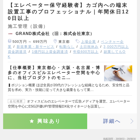
【エレベーター保守経験者】カゴ内への端末
設置工事のプロフェッショナル｜年間休日12
0日以上
施工管理（設備）
GRAND株式会社（旧：株式会社東京）
500万円 ～ 699万円
東京都
上場企業
ベンチャー企
業
新規事業・新サービス
転勤なし
土日祝休み
3,000万円以上
資金調達済
1億円以上資金調達済
年収600万以上
副業してもO
K
【仕事概要】東京都心・大阪・名古屋・博
多のオフィスビルエレベーター空間を中心
に、当社プロダクトのモニ…
▍ポジション概要 ほぼ全員が20代のフレッシュな組織となるため、安全性と品
質を求め、実力・技能に従って大きな裁量をもって業…
オフィスビルのエレベーターで広告メディアを運営。エレベーター
会社概要
空間を中心にESG評価UP/管理情報DX化サイネージを設置し…
興味あり
詳細へ
掲載期間
26/08/03～26/08/16