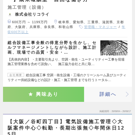
施工管理（設備）
株式会社リコライ
600万円 ～ 1199万円
岐阜県、愛知県、三重県、滋賀県、京都
府、大阪府、兵庫県、奈良県、和歌山県
管理職・マネジャー
年
収600万以上
総合設備工事全般の得意分野を生かし、セ
ルフマネージメントしながら設計、施工計
画、現場での品質・安全・…
【具体的内容】 ・主要取引先より、空調・衛生・ユーティリティー工事を現場
施工管理業務を含めて請負い、 施工協力会社と共に取…
総合設備工事 空調・衛生設備・工場のクリーンルーム及びユーティ
会社概要
リティー供給設備などの設計・施工・施工管理 までを行うトータル…
興味あり
詳細へ
掲載期間
26/08/04～26/08/17
【大阪／谷町四丁目】電気設備施工管理◇大
阪案件中心◇転勤・長期出張無◇年間休日12
5日