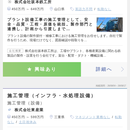
株式会社坂本鉄工所
450万円 ～ 649万円
山口県
英語力不問
転勤なし
プラント設備工事の施工管理として、安
全・品質・工程・原価を統括。製作部門と
連携し、計画から引渡しまで…
プラント設備の製作据付・補修工事における施工管理をお任せします。自社で製
作を行うため、現場だけでなく、図面確認や段取りを…
株式会社坂本鉄工所は、工場やプラント、各種産業設備に関わる鉄
会社概要
製品の製作・設置を行う会社です。架台・配管・ダクト・機械設備…
興味あり
詳細へ
掲載期間
26/08/04～26/08/17
施工管理（インフラ・水処理設備）
施工管理（設備）
株式会社東産業
450万円 ～ 599万円
三重県
マネジメント業務なし
転勤
なし
土日祝休み