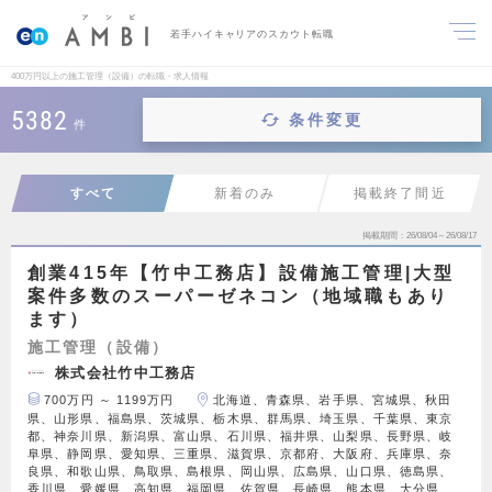
若手ハイキャリアのスカウト転職
400万円以上の施工管理（設備）の転職・求人情報
5382
条件変更
件
すべて
新着のみ
掲載終了間近
掲載期間
26/08/04～26/08/17
創業415年【竹中工務店】設備施工管理|大型
案件多数のスーパーゼネコン（地域職もあり
ます）
施工管理（設備）
株式会社竹中工務店
700万円 ～ 1199万円
北海道、青森県、岩手県、宮城県、秋田
県、山形県、福島県、茨城県、栃木県、群馬県、埼玉県、千葉県、東京
都、神奈川県、新潟県、富山県、石川県、福井県、山梨県、長野県、岐
阜県、静岡県、愛知県、三重県、滋賀県、京都府、大阪府、兵庫県、奈
良県、和歌山県、鳥取県、島根県、岡山県、広島県、山口県、徳島県、
香川県、愛媛県、高知県、福岡県、佐賀県、長崎県、熊本県、大分県、