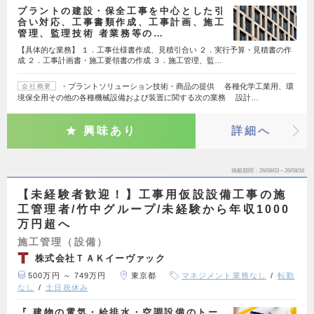
プラントの建設・保全工事を中心とした引
合い対応、工事書類作成、工事計画、施工
管理、監理技術 者業務等の…
【具体的な業務】 １．工事仕様書作成、見積引合い ２．実行予算・見積書の作
成 ２．工事計画書・施工要領書の作成 ３．施工管理、監…
・プラントソリューション技術・商品の提供 各種化学工業用、環
会社概要
境保全用その他の各種機械設備および装置に関する次の業務 設計…
興味あり
詳細へ
掲載期間
26/08/03～26/08/16
【未経験者歓迎！】工事用仮設設備工事の施
工管理者/竹中グループ/未経験から年収1000
万円超へ
施工管理（設備）
株式会社ＴＡＫイーヴァック
500万円 ～ 749万円
東京都
マネジメント業務なし
転勤
なし
土日祝休み
『 建物の電気・給排水・空調設備のトー