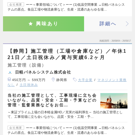
ーー＜事業領域について＞ーー (1)低温空間事業 →日軽パネルシス
会社概要
テムの原点。食品工場や物流倉庫など、生産・流通のあらゆる場…
興味あり
詳細へ
掲載期間
26/08/04～26/08/17
【静岡】施工管理（工場や倉庫など）／年休1
21日／土日祝休み／賞与実績6.2ヶ月
施工管理（設備）
日軽パネルシステム株式会社
450万円 ～ 599万円
静岡県
大手企業
マネジメント業務
なし
土日祝休み
当社の施工管理として、工事現場に立ち会
いながら、品質・安全・工期・予算などの
管理・監督業務などをお任…
～東証プライム上場の日本軽金属HD／充実の福利厚生～ 当社の施工管理とし
て、工事現場に立ち会いながら、品質・安全・工期・予…
ーー＜事業領域について＞ーー (1)低温空間事業 →日軽パネルシス
会社概要
テムの原点。食品工場や物流倉庫など、生産・流通のあらゆる場…