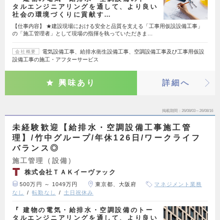
タルエンジニアリングを通して、より良い
社会の環境づくりに貢献す…
【仕事内容】 ★建設現場における安全と品質を支える「工事用仮設設備工事」
の「施工管理者」として現場の指揮を執っていただきま…
電気設備工事、給排水衛生設備工事、空調設備工事及び工事用仮設
会社概要
設備工事の施工・アフターサービス
興味あり
詳細へ
掲載期間
26/08/03～26/08/16
未経験歓迎【給排水・空調設備工事施工管
理】/竹中グループ/年休126日/ワークライフ
バランス◎
施工管理（設備）
株式会社ＴＡＫイーヴァック
500万円 ～ 1049万円
東京都、大阪府
マネジメント業務
なし
転勤なし
土日祝休み
『 建物の電気・給排水・空調設備のトー
タルエンジニアリングを通して、より良い