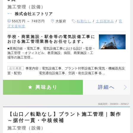
施工管理（設備）
株式会社エフトリア
550万円 ～ 749万円
大阪府
転勤なし
土日祝休み
育
児支援制度
学校・商業施設・駅舎等の電気設備工事に
おける施工管理業務をお任せします。
■業務詳細 ・電気工事、電気設備工事における設計・監督・
施工管理 ・オフィスビル、教育施設、病院、商業施設・工
場等の施工管理…
事業内容：電気設備工事、プラント付帯設備工事(電気・機械器具設
会社概要
置・配管) 電気通信設備工事、空調・衛生設備工事 各…
興味あり
詳細へ
掲載期間
26/08/04～26/08/17
【山口／転勤なし】プラント施工管理｜製作
～据付一貫・中核候補
施工管理（設備）