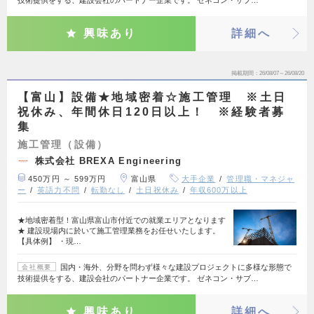
技術提供をする、建設会社のパートナー企業です。 ゼネコン・サブ…
興味あり
詳細へ
掲載期間
26/08/07～26/08/20
【富山】設備★地域密着☆施工管理 ※土日
祝休み、年間休日120日以上！ ※経験者募
集
施工管理（設備）
株式会社 BREXA Engineering
450万円 ～ 599万円
富山県
大手企業
管理職・マネジャ
ー
英語力不問
転勤なし
土日祝休み
年収600万以上
★地域密着型！富山県富山市付近での就業エリアとなります
★ 建設現場内に於いて施工管理業務をお任せいたします。
【具体例】 ・現…
国内・海外、分野を問わず様々な建設プロジェクトに多様な形態で
会社概要
技術提供をする、建設会社のパートナー企業です。 ゼネコン・サブ…
興味あり
詳細へ