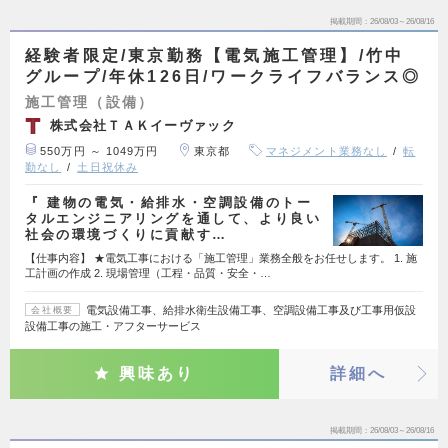
掲載期間
26/08/03～26/08/16
経験者限定/東京勤務【電気施工管理】/竹中
グループ/年休126日/ワークライフバランス◎
施工管理（設備）
株式会社ＴＡＫイーヴァック
550万円 ～ 1049万円
東京都
マネジメント業務なし
転
勤なし
土日祝休み
『 建物の電気・給排水・空調設備のトー
タルエンジニアリングを通して、より良い
社会の環境づくりに貢献す…
【仕事内容】 ★電気工事における「施工管理」業務全般をお任せします。 1. 施
工計画の作成 2. 現場管理（工程・品質・安全・…
電気設備工事、給排水衛生設備工事、空調設備工事及び工事用仮設
会社概要
設備工事の施工・アフターサービス
興味あり
詳細へ
掲載期間
26/08/03～26/08/16