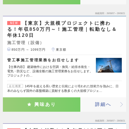
掲載期間
26/08/07～26/08/21
【東京】大規模プロジェクトに携わ
NEW
る！年収850万円～！施工管理｜転勤なし＆
年休120日
施工管理（設備）
850万円 ～ 1099万円
東京都
管工事施工管理業務をお任せします
【仕事内容】 建築物件における空調・換気・給排水衛生・
電気・防災など、設備全般の施工管理業務をお任せします。
プロジェクトの…
145年を超える長い歴史と伝統により培われた技術力を強みに、日
会社概要
本のみならず国外の基盤構築に貢献する数多くの大規模プロジェ…
興味あり
詳細へ
掲載期間
26/08/07～26/08/21