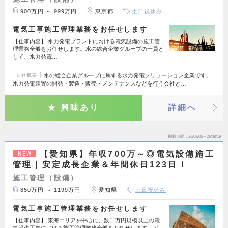
900万円 ～ 999万円
東京都
土日祝休み
電気工事施工管理業務をお任せします
【仕事内容】 水力発電プラントにおける電気設備の施工管
理業務全般をお任せします。水の総合企業グループの一員と
して、水力発電…
水の総合企業グループに属する水力発電ソリューション企業です。
会社概要
水力発電装置の開発・製造・販売・メンテナンスなどを行う会社と…
興味あり
詳細へ
掲載期間
26/08/06～26/08/19
【愛知県】年収700万～◎電気設備施工
NEW
管理｜安定成長企業＆年間休日123日！
施工管理（設備）
850万円 ～ 1199万円
愛知県
土日祝休み
電気工事施工管理業務をお任せします
【仕事内容】 東海エリアを中心に、数千万円規模以上の電
気設備工事における施工管理業務全般をお任せします。ビ