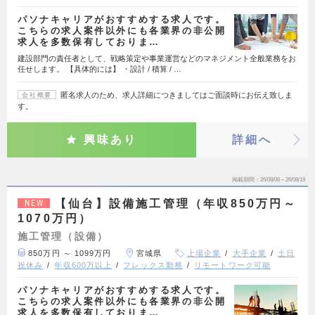
パソナキャリアがおすすめする求人です。
こちらの求人案件以外にも各業界の非公開
求人を多数保有しておりま…
建設部門の責任者として、戦略策定や事業運営などのマネジメント全般業務をお
任せします。 【具体的には】 ・設計 / 積算 / …
匿名求人のため、求人詳細につきましてはご面談時にお伝え致しま
会社概要
す。
興味あり
詳細へ
掲載期間
26/08/06～26/08/19
【仙台】設備施工管理（年収850万円～
NEW
1070万円）
施工管理（設備）
850万円 ～ 1099万円
宮城県
上場企業
大手企業
土日
祝休み
年収600万以上
フレックス勤務
リモートワーク可能
パソナキャリアがおすすめする求人です。
こちらの求人案件以外にも各業界の非公開
求人を多数保有しておりま…