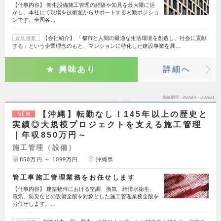
【仕事内容】 衛生設備施工管理の経験や知見を最大限に活
かし、本社にて現場を技術面からサポートする内勤ポジショ
ンです。全国各…
【会社紹介】 「都市と人間の最適な生活環境を創造し、社会に貢献
会社概要
する」という企業理念のもと、マンションに特化した建設事業を展…
興味あり
詳細へ
掲載期間
26/08/07～26/08/21
【沖縄】転勤なし！145年以上の歴史と
NEW
実績◎大規模プロジェクトを支える施工管理
｜年収850万円～
施工管理（設備）
850万円 ～ 1099万円
沖縄県
管工事施工管理業務をお任せします
【仕事内容】 建築物件における空調、換気、給排水衛生、
電気、防災などの設備全般を対象とした施工管理業務全般を
お任せします。…