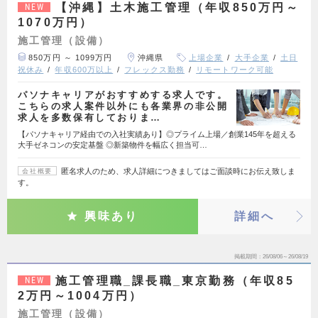
【沖縄】土木施工管理（年収850万円～
NEW
1070万円）
施工管理（設備）
850万円 ～ 1099万円
沖縄県
上場企業
大手企業
土日
祝休み
年収600万以上
フレックス勤務
リモートワーク可能
パソナキャリアがおすすめする求人です。
こちらの求人案件以外にも各業界の非公開
求人を多数保有しておりま…
【パソナキャリア経由での入社実績あり】◎プライム上場／創業145年を超える
大手ゼネコンの安定基盤 ◎新築物件を幅広く担当可…
匿名求人のため、求人詳細につきましてはご面談時にお伝え致しま
会社概要
す。
興味あり
詳細へ
掲載期間
26/08/06～26/08/19
施工管理職_課長職_東京勤務（年収85
NEW
2万円～1004万円）
施工管理（設備）