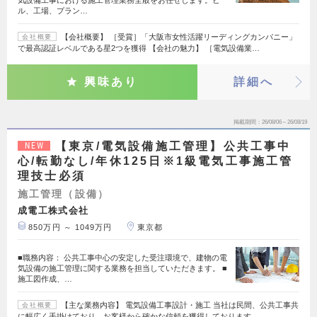
ル、工場、プラン…
【会社概要】 ［受賞］「大阪市女性活躍リーディングカンパニー」
会社概要
で最高認証レベルである星2つを獲得 【会社の魅力】 ［電気設備業…
興味あり
詳細へ
掲載期間
26/08/06～26/08/19
【東京/電気設備施工管理】公共工事中
NEW
心/転勤なし/年休125日※1級電気工事施工管
理技士必須
施工管理（設備）
成電工株式会社
850万円 ～ 1049万円
東京都
■職務内容： 公共工事中心の安定した受注環境で、建物の電
気設備の施工管理に関する業務を担当していただきます。 ■
施工図作成、…
【主な業務内容】 電気設備工事設計・施工 当社は民間、公共工事共
会社概要
に幅広く手掛けており、お客様から確かな信頼を獲得しております…