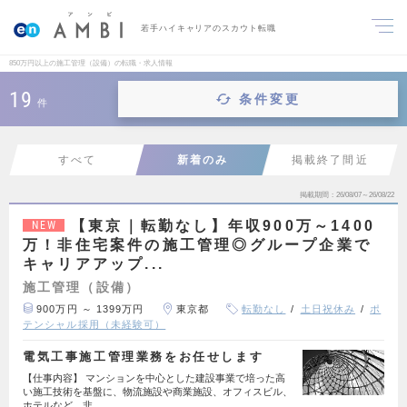
若手ハイキャリアのスカウト転職
850万円以上の施工管理（設備）の転職・求人情報
19
条件変更
件
すべて
新着のみ
掲載終了間近
掲載期間
26/08/07～26/08/22
【東京｜転勤なし】年収900万～1400
NEW
万！非住宅案件の施工管理◎グループ企業で
キャリアアップ...
施工管理（設備）
900万円 ～ 1399万円
東京都
転勤なし
土日祝休み
ポ
テンシャル採用（未経験可）
電気工事施工管理業務をお任せします
【仕事内容】 マンションを中心とした建設事業で培った高
い施工技術を基盤に、物流施設や商業施設、オフィスビル、
ホテルなど、非…