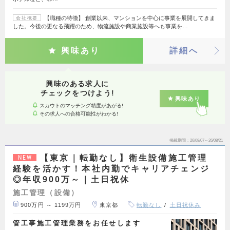
【職種の特徴】 創業以来、マンションを中心に事業を展開してきま
会社概要
した。今後の更なる飛躍のため、物流施設や商業施設等へも事業を…
興味あり
詳細へ
興味のある求人に
チェックをつけよう!
興味あり
スカウトのマッチング精度があがる!
その求人への合格可能性がわかる!
掲載期間
26/08/07～26/08/21
【東京｜転勤なし】衛生設備施工管理
NEW
経験を活かす！本社内勤でキャリアチェンジ
◎年収900万～｜土日祝休
施工管理（設備）
900万円 ～ 1199万円
東京都
転勤なし
土日祝休み
管工事施工管理業務をお任せします