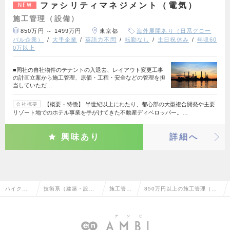
ファシリティマネジメント（電気）
NEW
施工管理（設備）
850万円 ～ 1499万円
東京都
海外展開あり（日系グロー
バル企業）
大手企業
英語力不問
転勤なし
土日祝休み
年収60
0万以上
■同社の自社物件のテナントの入退去、レイアウト変更工事
の計画立案から施工管理、原価・工程・安全などの管理を担
当していただ…
【概要・特徴】 半世紀以上にわたり、都心部の大型複合開発や主要
会社概要
リゾート地でのホテル事業を手がけてきた不動産ディベロッパー。…
興味あり
詳細へ
ハイクラ
技術系（建築・設
施工管理
850万円以上の施工管理（設
ス求人TO
備・土木・プラン
（設備）
備）の転職・求人情報一覧
P
ト）