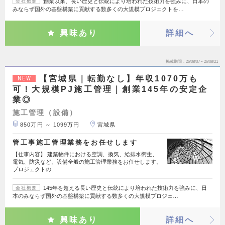
創業以来、長い歴史と伝統により培われた技術力を強みに、日本の
会社概要
みならず国外の基盤構築に貢献する数多くの大規模プロジェクトを…
興味あり
詳細へ
掲載期間
26/08/07～26/08/21
【宮城県｜転勤なし】年収1070万も
NEW
可！大規模PJ施工管理｜創業145年の安定企
業◎
施工管理（設備）
850万円 ～ 1099万円
宮城県
管工事施工管理業務をお任せします
【仕事内容】 建築物件における空調、換気、給排水衛生、
電気、防災など、設備全般の施工管理業務をお任せします。
プロジェクトの…
145年を超える長い歴史と伝統により培われた技術力を強みに、日
会社概要
本のみならず国外の基盤構築に貢献する数多くの大規模プロジェ…
興味あり
詳細へ