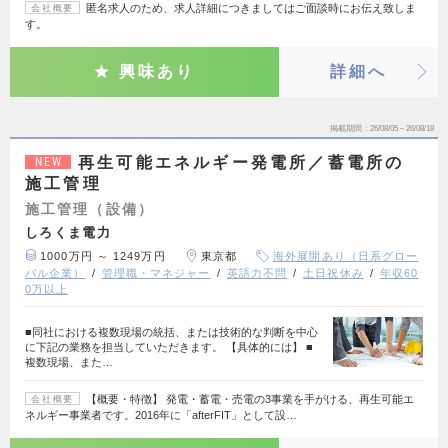
匿名求人のため、求人詳細につきましてはご面談時にお伝え致しま
会社概要
す。
興味あり
詳細へ
掲載期間
26/08/05～26/08/18
再生可能エネルギー発電所／蓄電所の
NEW
施工管理
施工管理（設備）
しろくま電力
1000万円 ～ 1249万円
東京都
海外展開あり（日系グロー
バル企業）
管理職・マネジャー
英語力不問
土日祝休み
年収60
0万以上
■同社における複数現場の統括、または技術的な判断を中心
に下記の業務を担当していただきます。 【具体的には】 ■
複数現場、また…
【概要・特徴】 発電・蓄電・売電の3事業を手がける、再生可能エ
会社概要
ネルギー事業者です。2016年に「afterFIT」として設…