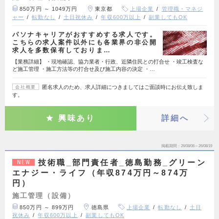
850万円 ～ 1049万円
東京都
上場企業
管理職・マネジ
ャー
転勤なし
土日祝休み
年収600万以上
副業してもOK
パソナキャリアがおすすめする求人です。
こちらの求人案件以外にも各業界の非公開
求人を多数保有しておりま…
【業務詳細】 ・現地確認、協力業者・行政、近隣住民との打合せ ・竣工検査な
ど施工管理 ・施工方法等の打合せ及び施工内容の決定 ・…
匿名求人のため、求人詳細につきましてはご面談時にお伝え致しま
会社概要
す。
興味あり
詳細へ
掲載期間
26/08/06～26/08/19
技術職_部門責任者_徳島勤務_グリーン
NEW
エナジー・ライフ（年収874万円～874万
円）
施工管理（設備）
850万円 ～ 899万円
徳島県
上場企業
転勤なし
土日
祝休み
年収600万以上
副業してもOK