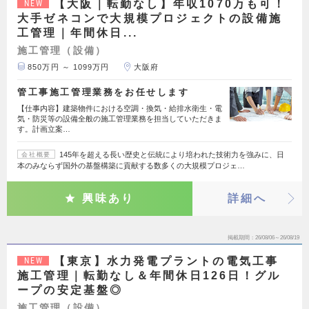
【大阪｜転勤なし】年収1070万も可！
NEW
大手ゼネコンで大規模プロジェクトの設備施
工管理｜年間休日...
施工管理（設備）
850万円 ～ 1099万円
大阪府
管工事施工管理業務をお任せします
【仕事内容】建築物件における空調・換気・給排水衛生・電
気・防災等の設備全般の施工管理業務を担当していただきま
す。計画立案…
145年を超える長い歴史と伝統により培われた技術力を強みに、日
会社概要
本のみならず国外の基盤構築に貢献する数多くの大規模プロジェ…
興味あり
詳細へ
掲載期間
26/08/06～26/08/19
【東京】水力発電プラントの電気工事
NEW
施工管理｜転勤なし＆年間休日126日！グル
ープの安定基盤◎
施工管理（設備）