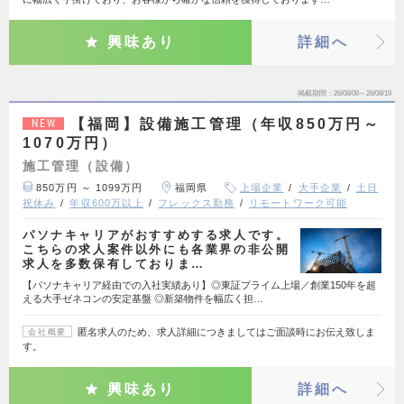
興味あり
詳細へ
掲載期間
26/08/06～26/08/19
【福岡】設備施工管理（年収850万円～
NEW
1070万円）
施工管理（設備）
850万円 ～ 1099万円
福岡県
上場企業
大手企業
土日
祝休み
年収600万以上
フレックス勤務
リモートワーク可能
パソナキャリアがおすすめする求人です。
こちらの求人案件以外にも各業界の非公開
求人を多数保有しておりま…
【パソナキャリア経由での入社実績あり】◎東証プライム上場／創業150年を超
える大手ゼネコンの安定基盤 ◎新築物件を幅広く担…
匿名求人のため、求人詳細につきましてはご面談時にお伝え致しま
会社概要
す。
興味あり
詳細へ