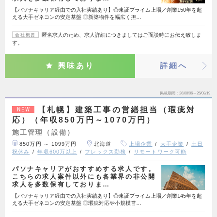
【パソナキャリア経由での入社実績あり】◎東証プライム上場／創業150年を超
える大手ゼネコンの安定基盤 ◎新築物件を幅広く担…
匿名求人のため、求人詳細につきましてはご面談時にお伝え致しま
会社概要
す。
興味あり
詳細へ
掲載期間
26/08/06～26/08/19
【札幌】建築工事の営繕担当（瑕疵対
NEW
応）（年収850万円～1070万円）
施工管理（設備）
850万円 ～ 1099万円
北海道
上場企業
大手企業
土日
祝休み
年収600万以上
フレックス勤務
リモートワーク可能
パソナキャリアがおすすめする求人です。
こちらの求人案件以外にも各業界の非公開
求人を多数保有しておりま…
【パソナキャリア経由での入社実績あり】◎東証プライム上場／創業145年を超
える大手ゼネコンの安定基盤 ◎瑕疵対応や小規模営…