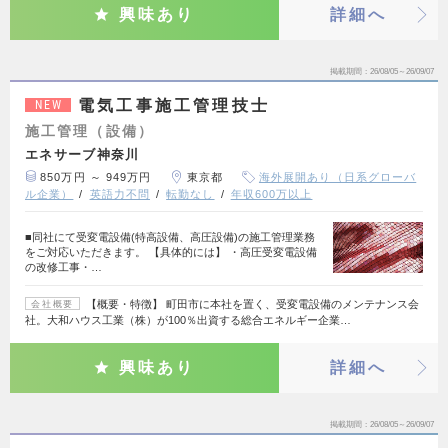
興味あり
詳細へ
掲載期間
26/08/05～26/09/07
電気工事施工管理技士
NEW
施工管理（設備）
エネサーブ神奈川
850万円 ～ 949万円
東京都
海外展開あり（日系グローバ
ル企業）
英語力不問
転勤なし
年収600万以上
■同社にて受変電設備(特高設備、高圧設備)の施工管理業務
をご対応いただきます。 【具体的には】 ・高圧受変電設備
の改修工事・…
【概要・特徴】 町田市に本社を置く、受変電設備のメンテナンス会
会社概要
社。大和ハウス工業（株）が100％出資する総合エネルギー企業…
興味あり
詳細へ
掲載期間
26/08/05～26/09/07