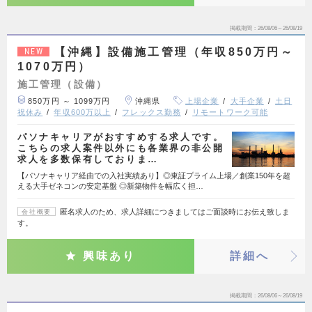
掲載期間
26/08/06～26/08/19
【沖縄】設備施工管理（年収850万円～
NEW
1070万円）
施工管理（設備）
850万円 ～ 1099万円
沖縄県
上場企業
大手企業
土日
祝休み
年収600万以上
フレックス勤務
リモートワーク可能
パソナキャリアがおすすめする求人です。
こちらの求人案件以外にも各業界の非公開
求人を多数保有しておりま…
【パソナキャリア経由での入社実績あり】◎東証プライム上場／創業150年を超
える大手ゼネコンの安定基盤 ◎新築物件を幅広く担…
匿名求人のため、求人詳細につきましてはご面談時にお伝え致しま
会社概要
す。
興味あり
詳細へ
掲載期間
26/08/06～26/08/19