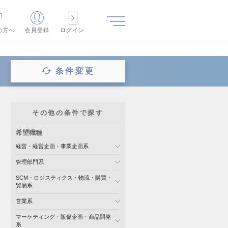
の方へ
会員登録
ログイン
条件変更
その他の条件で探す
希望職種
経営・経営企画・事業企画系
管理部門系
SCM・ロジスティクス・物流・購買・
貿易系
営業系
マーケティング・販促企画・商品開発
系