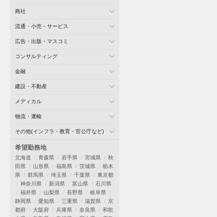
商社
流通・小売・サービス
広告・出版・マスコミ
コンサルティング
金融
建設・不動産
メディカル
物流・運輸
その他(インフラ・教育・官公庁など)
希望勤務地
北海道
青森県
岩手県
宮城県
秋
田県
山形県
福島県
茨城県
栃木
県
群馬県
埼玉県
千葉県
東京都
神奈川県
新潟県
富山県
石川県
福井県
山梨県
長野県
岐阜県
静岡県
愛知県
三重県
滋賀県
京
都府
大阪府
兵庫県
奈良県
和歌