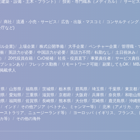
/
/
（建築・設備・土木・プラント）
技術・専門職系（メディカル）
サービス
/
/
/
/
商社
流通・小売・サービス
広告・出版・マスコミ
コンサルティング
庁など)
/
/
/
/
/
ル企業)
上場企業
株式公開準備
大手企業
ベンチャー企業
管理職・
/
/
/
/
/
/
衝
英語力が必要
中国語力が必要
英語力不問
転勤なし
土日祝休み
/
/
/
/
/
）
20代役員在籍
CxO候補
社長・役員直下
事業責任者
サービス責任
/
/
/
/
プションあり
フレックス勤務
リモートワーク可能
副業してもOK
M
掲載求人
/
/
/
/
/
/
/
/
/
田県
山形県
福島県
茨城県
栃木県
群馬県
埼玉県
千葉県
東京都
/
/
/
/
/
/
/
/
岡県
愛知県
三重県
滋賀県
京都府
大阪府
兵庫県
奈良県
和歌山
/
/
/
/
/
/
/
/
知県
福岡県
佐賀県
長崎県
熊本県
大分県
宮崎県
鹿児島県
沖縄
/
/
/
インド
その他アジア（ベトナム、ミャンマー等）
北米（アメリカ、カ
/
ーストラリア、ニュージーランド等）
ヨーロッパ（イギリス、フランス、
/
リカ等）
その他の海外