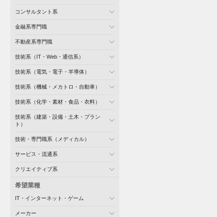
コンサルタント系
金融系専門職
不動産系専門職
技術系（IT・Web・通信系）
技術系（電気・電子・半導体）
技術系（機械・メカトロ・自動車）
技術系（化学・素材・食品・衣料）
技術系（建築・設備・土木・プラン
ト）
技術・専門職系（メディカル）
サービス・流通系
クリエイティブ系
希望業種
IT・インターネット・ゲーム
メーカー