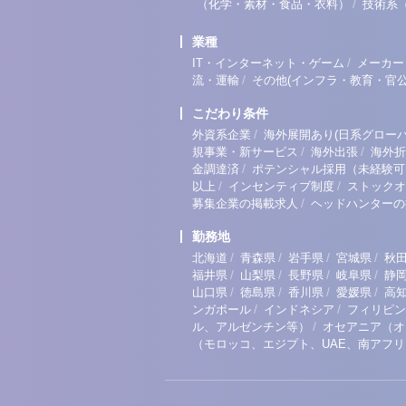
/
（化学・素材・食品・衣料）
技術系
業種
/
IT・インターネット・ゲーム
メーカー
/
流・運輸
その他(インフラ・教育・官公
こだわり条件
/
外資系企業
海外展開あり(日系グローバ
/
/
規事業・新サービス
海外出張
海外折
/
金調達済
ポテンシャル採用（未経験可
/
/
以上
インセンティブ制度
ストックオ
/
募集企業の掲載求人
ヘッドハンターの
勤務地
/
/
/
/
北海道
青森県
岩手県
宮城県
秋
/
/
/
/
福井県
山梨県
長野県
岐阜県
静
/
/
/
/
山口県
徳島県
香川県
愛媛県
高
/
/
ンガポール
インドネシア
フィリピン
/
ル、アルゼンチン等）
オセアニア（オ
（モロッコ、エジプト、UAE、南アフ