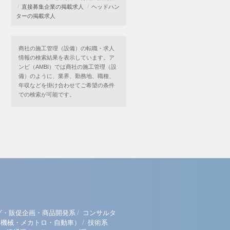
直接募集企業の掲載求人
ヘッドハン
ターの掲載求人
商社の施工管理（設備）の転職・求人
情報の検索結果を表示しています。ア
ンビ（AMBI）では商社の施工管理（設
備）のように、業界、勤務地、職種、
年収などを掛け合わせてご希望の条件
での検索が可能です。
/
グ・販促企画・商品開発系
コンサルタ
/
（機械・メカトロ・自動車）
技術系