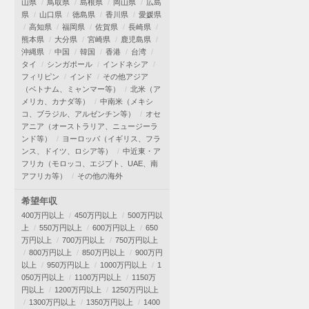
山県
鳥取県
島根県
岡山県
広島
県
山口県
徳島県
香川県
愛媛県
高知県
福岡県
佐賀県
長崎県
熊本県
大分県
宮崎県
鹿児島県
沖縄県
中国
韓国
香港
台湾
タイ
シンガポール
インドネシア
フィリピン
インド
その他アジア
（ベトナム、ミャンマー等）
北米（ア
メリカ、カナダ等）
中南米（メキシ
コ、ブラジル、アルゼンチン等）
オセ
アニア（オーストラリア、ニュージーラ
ンド等）
ヨーロッパ（イギリス、フラ
ンス、ドイツ、ロシア等）
中近東・ア
フリカ（モロッコ、エジプト、UAE、南
アフリカ等）
その他の海外
希望年収
400万円以上
450万円以上
500万円以
上
550万円以上
600万円以上
650
万円以上
700万円以上
750万円以上
800万円以上
850万円以上
900万円
以上
950万円以上
1000万円以上
1
050万円以上
1100万円以上
1150万
円以上
1200万円以上
1250万円以上
1300万円以上
1350万円以上
1400