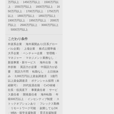
万円以上
1450万円以上
1500万円以
上
1550万円以上
1600万円以上
16
50万円以上
1700万円以上
1750万円
以上
1800万円以上
1850万円以上
1900万円以上
1950万円以上
2000万
円以上
2500万円以上
3000万円以上
5000万円以上
こだわり条件
外資系企業
海外展開あり(日系グロー
バル企業)
上場企業
株式公開準備
大手企業
ベンチャー企業
管理職・
マネジャー
マネジメント業務なし
新規事業・新サービス
海外出張
海
外折衝
英語力が必要
中国語力が必
要
英語力不問
転勤なし
土日祝休
み
3,000万円以上資金調達済
1億円
以上資金調達済
ポテンシャル採用（未
経験可）
20代役員在籍
CxO候補
社長・役員直下
事業責任者
サービ
ス責任者
開発責任者
海外転勤
年
収600万以上
インセンティブ制度
ス
トックオプションあり
フレックス勤務
リモートワーク可能
副業してもOK
MBA・留学支援制度
育児支援制度