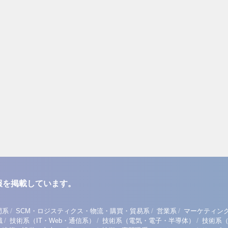
報を掲載しています。
/
/
/
門系
SCM・ロジスティクス・物流・購買・貿易系
営業系
マーケティン
/
/
/
職
技術系（IT・Web・通信系）
技術系（電気・電子・半導体）
技術系