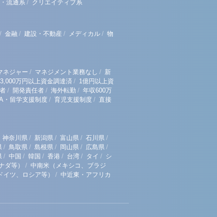
/
・流通系
クリエイティブ系
/
/
/
/
金融
建設・不動産
メディカル
物
/
/
マネジャー
マネジメント業務なし
新
/
3,000万円以上資金調達済
1億円以上資
/
/
/
者
開発責任者
海外転勤
年収600万
/
/
BA・留学支援制度
育児支援制度
直接
/
/
/
/
神奈川県
新潟県
富山県
石川県
/
/
/
/
/
県
鳥取県
島根県
岡山県
広島県
/
/
/
/
/
/
県
中国
韓国
香港
台湾
タイ
シ
/
ナダ等）
中南米（メキシコ、ブラジ
/
ドイツ、ロシア等）
中近東・アフリカ