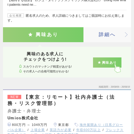
t patients need ne…
匿名求人のため、求人詳細につきましてはご面談時にお伝え致しま
会社概要
す。
興味あり
詳細へ
興味のある求人に
チェックをつけよう!
興味あり
スカウトのマッチング精度があがる!
その求人への合格可能性がわかる!
掲載期間
26/08/06～26/08/19
【東京：リモート】社内弁護士（法
NEW
務・リスク管理部）
弁護士・弁理士
Umios株式会社
800万円 ～ 1049万円
東京都
海外展開あり（日系グロー
バル企業）
上場企業
英語力が必要
年収600万以上
フレックス