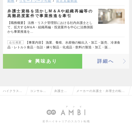
勤務
リモートワーク可能
育児支援制度
弁護士資格を活かしM＆Aや組織再編等の
高難易度案件で事業推進を牽引
【職務概要】 法務・リスク管理部における社内弁護士とし
て、拡大するM＆A・組織再編・投資案件を中心に法務側面
から事業推進を…
【事業内容】 漁業、養殖、水産物の輸出入・加工・販売、冷凍食
会社概要
品・レトルト食品・缶詰・練り製品・化成品・飲料の製造・加工・販…
興味あり
詳細へ
ハイクラス求
コンサルタ
弁護士・
メーカーの弁護士・弁理士の転
人TOP
ント系
弁理士
職・求人情報一覧
若手ハイキャリアのスカウト転職