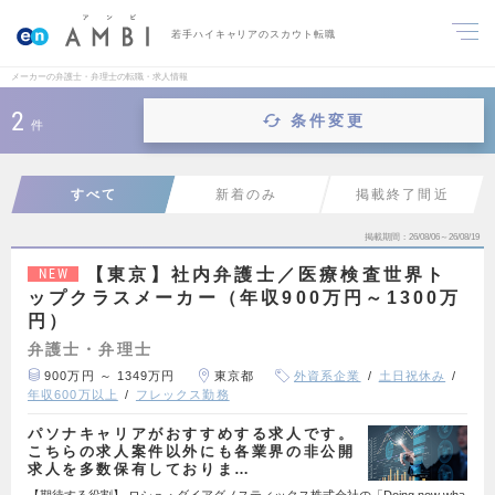
若手ハイキャリアのスカウト転職
メーカーの弁護士・弁理士の転職・求人情報
2
条件変更
件
すべて
新着のみ
掲載終了間近
掲載期間
26/08/06～26/08/19
【東京】社内弁護士／医療検査世界ト
NEW
ップクラスメーカー（年収900万円～1300万
円）
弁護士・弁理士
900万円 ～ 1349万円
東京都
外資系企業
土日祝休み
年収600万以上
フレックス勤務
パソナキャリアがおすすめする求人です。
こちらの求人案件以外にも各業界の非公開
求人を多数保有しておりま…
【期待する役割】 ロシュ・ダイアグノスティックス株式会社の「Doing now wha