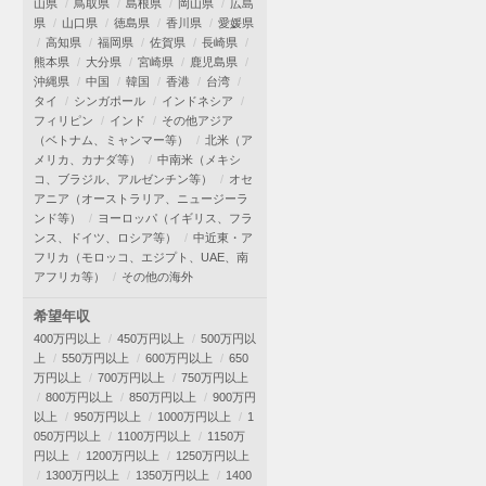
山県
鳥取県
島根県
岡山県
広島
県
山口県
徳島県
香川県
愛媛県
高知県
福岡県
佐賀県
長崎県
熊本県
大分県
宮崎県
鹿児島県
沖縄県
中国
韓国
香港
台湾
タイ
シンガポール
インドネシア
フィリピン
インド
その他アジア
（ベトナム、ミャンマー等）
北米（ア
メリカ、カナダ等）
中南米（メキシ
コ、ブラジル、アルゼンチン等）
オセ
アニア（オーストラリア、ニュージーラ
ンド等）
ヨーロッパ（イギリス、フラ
ンス、ドイツ、ロシア等）
中近東・ア
フリカ（モロッコ、エジプト、UAE、南
アフリカ等）
その他の海外
希望年収
400万円以上
450万円以上
500万円以
上
550万円以上
600万円以上
650
万円以上
700万円以上
750万円以上
800万円以上
850万円以上
900万円
以上
950万円以上
1000万円以上
1
050万円以上
1100万円以上
1150万
円以上
1200万円以上
1250万円以上
1300万円以上
1350万円以上
1400