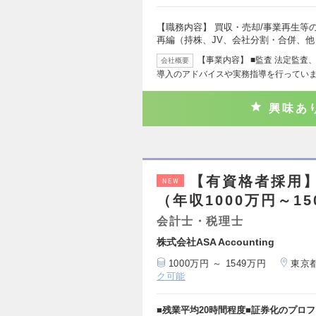
【職務内容】 買収・売却/事業再生等
再編（持株、JV、会社分割・合併、
【事業内容】 ■監査 法定監査
会社概要
導入のアドバイスや実務指導を行っていま
興味あ
【有資格者採用】
NEW
（年収1000万円～15
会計士・税理士
株式会社ASA Accounting
1000万円 ～ 1549万円
東京
ク可能
■残業平均20時間程度■証券化のプロ