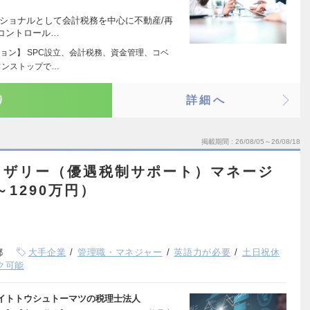
ショナルとして会計税務を中心に不動産/再
コントロール…
ョン】 SPC設立、会計税務、資金管理、コベ
ワンストップで…
り
詳細へ
掲載期間
26/08/05～26/08/18
イザリー（優遇税制サポート）マネージ
～1290万円）
都
大手企業
管理職・マネジャー
英語力が必要
土日祝休
ク可能
イトトウシュトーマツの税理士法人