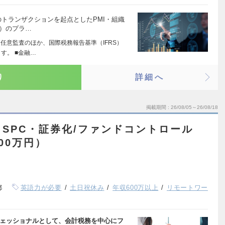
のトランザクションを起点としたPMI・組織
他）のプラ…
、任意監査のほか、国際税務報告基準（IFRS）
す。 ■金融…
り
詳細へ
掲載期間
26/08/05～26/08/18
SPC・証券化/ファンドコントロール
00万円）
都
英語力が必要
土日祝休み
年収600万以上
リモートワー
フェッショナルとして、会計税務を中心にフ