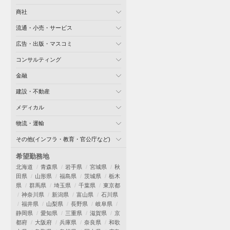
商社
流通・小売・サービス
広告・出版・マスコミ
コンサルティング
金融
建設・不動産
メディカル
物流・運輸
その他(インフラ・教育・官公庁など)
希望勤務地
北海道
青森県
岩手県
宮城県
秋
田県
山形県
福島県
茨城県
栃木
県
群馬県
埼玉県
千葉県
東京都
神奈川県
新潟県
富山県
石川県
福井県
山梨県
長野県
岐阜県
静岡県
愛知県
三重県
滋賀県
京
都府
大阪府
兵庫県
奈良県
和歌