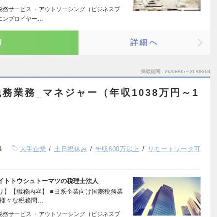
A税務サービス ・アウトソーシング（ビジネスプ
エンプロイヤー…
り
詳細へ
掲載期間
26/08/05～26/08/18
務業務_マネジャー（年収1038万円～1
県
大手企業
土日祝休み
年収600万以上
リモートワーク可
イトトウシュトーマツの税理士法人
り】【職務内容】 ■日系企業向け国際税務業
る様々な税務問…
A税務サービス ・アウトソーシング（ビジネスプ