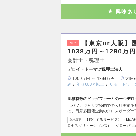
興味あ
【東京or大阪】
NEW
1038万円～1290万
会計士・税理士
デロイトトーマツ税理士法人
1000万円 ～ 1299万円
大阪
み
年収600万以上
リモートワー
世界有数のビッグファームの一つデロ
【パソナキャリア経由での入社実績あ
は、日系多国籍企業のクロスボーダー
【提供するサービス】 ・M&
会社概要
ロセスソリューションズ） ・グローバル