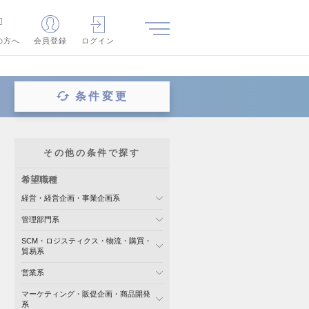
の方へ
会員登録
ログイン
条件変更
その他の条件で探す
希望職種
経営・経営企画・事業企画系
管理部門系
SCM・ロジスティクス・物流・購買・
貿易系
営業系
マーケティング・販促企画・商品開発
系