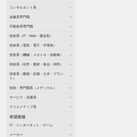
コンサルタント系
金融系専門職
不動産系専門職
技術系（IT・Web・通信系）
技術系（電気・電子・半導体）
技術系（機械・メカトロ・自動車）
技術系（化学・素材・食品・衣料）
技術系（建築・設備・土木・プラン
ト）
技術・専門職系（メディカル）
サービス・流通系
クリエイティブ系
希望業種
IT・インターネット・ゲーム
メーカー