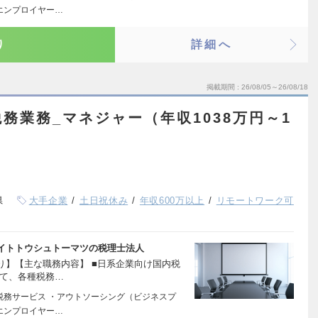
エンプロイヤー…
り
詳細へ
掲載期間
26/08/05～26/08/18
務業務_マネジャー（年収1038万円～1
県
大手企業
土日祝休み
年収600万以上
リモートワーク可
イトトウシュトーマツの税理士法人
り】【主な職務内容】 ■日系企業向け国内税
して、各種税務…
A税務サービス ・アウトソーシング（ビジネスプ
エンプロイヤー…