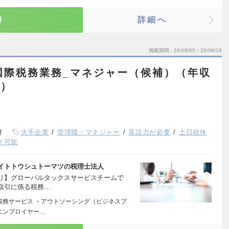
り
詳細へ
掲載期間
26/08/05～26/08/18
国際税務業務_マネジャー（候補）（年収
円）
府
大手企業
管理職・マネジャー
英語力が必要
土日祝休
ク可能
イトトウシュトーマツの税理士法人
り】グローバルタックスサービスチームで
取引に係る税務…
A税務サービス ・アウトソーシング（ビジネスプ
エンプロイヤー…