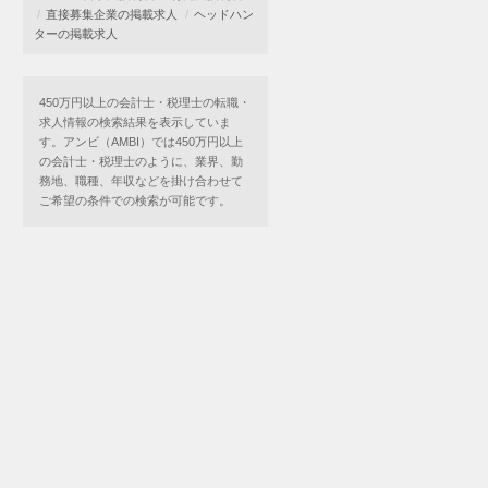
直接募集企業の掲載求人
ヘッドハン
ターの掲載求人
450万円以上の会計士・税理士の転職・
求人情報の検索結果を表示していま
す。アンビ（AMBI）では450万円以上
の会計士・税理士のように、業界、勤
務地、職種、年収などを掛け合わせて
ご希望の条件での検索が可能です。