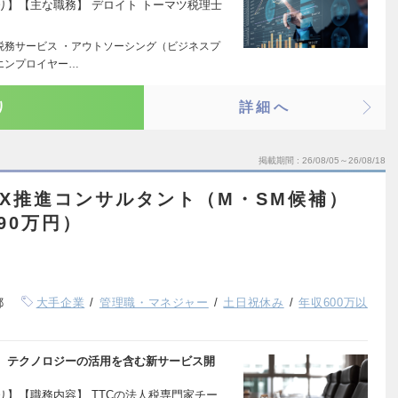
】【主な職務】 デロイト トーマツ税理士
A税務サービス ・アウトソーシング（ビジネスプ
エンプロイヤー…
り
詳細へ
掲載期間
26/08/05～26/08/18
X推進コンサルタント（M・SM候補）
90万円）
都
大手企業
管理職・マネジャー
土日祝休み
年収600万以
、テクノロジーの活用を含む新サービス開
】【職務内容】 TTCの法人税専門家チー