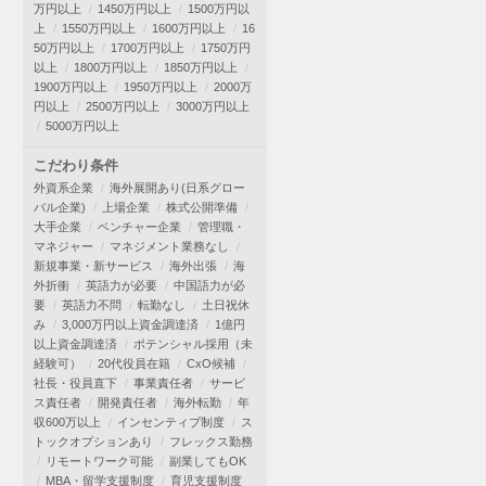
万円以上
1450万円以上
1500万円以
上
1550万円以上
1600万円以上
16
50万円以上
1700万円以上
1750万円
以上
1800万円以上
1850万円以上
1900万円以上
1950万円以上
2000万
円以上
2500万円以上
3000万円以上
5000万円以上
こだわり条件
外資系企業
海外展開あり(日系グロー
バル企業)
上場企業
株式公開準備
大手企業
ベンチャー企業
管理職・
マネジャー
マネジメント業務なし
新規事業・新サービス
海外出張
海
外折衝
英語力が必要
中国語力が必
要
英語力不問
転勤なし
土日祝休
み
3,000万円以上資金調達済
1億円
以上資金調達済
ポテンシャル採用（未
経験可）
20代役員在籍
CxO候補
社長・役員直下
事業責任者
サービ
ス責任者
開発責任者
海外転勤
年
収600万以上
インセンティブ制度
ス
トックオプションあり
フレックス勤務
リモートワーク可能
副業してもOK
MBA・留学支援制度
育児支援制度