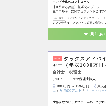
ァンド全体のコントロール…
【期待する役割】 証券化のプロフェッ
生エネルギーに関するファンド全体の
【ファンドアドミニストレーシ
会社概要
ナンツ管理などファンドに必要な機能を
興味あ
タックスアドバ
NEW
ャー（年収1038万円
会計士・税理士
デロイトトーマツ税理士法人
1000万円 ～ 1299万円
東京
み
年収600万以上
リモートワー
世界有数のビッグファームの一つデロ