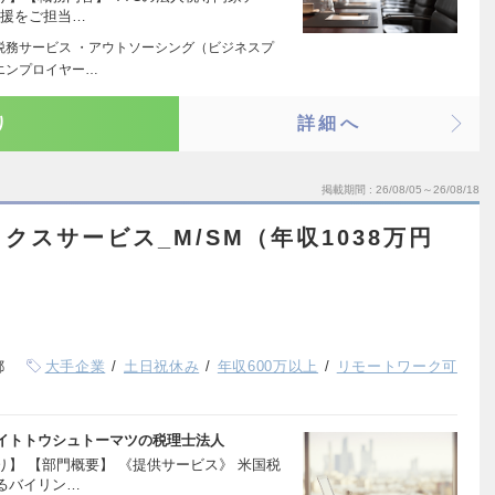
支援をご担当…
A税務サービス ・アウトソーシング（ビジネスプ
エンプロイヤー…
り
詳細へ
掲載期間
26/08/05～26/08/18
クスサービス_M/SM（年収1038万円
都
大手企業
土日祝休み
年収600万以上
リモートワーク可
イトトウシュトーマツの税理士法人
】 【部門概要】 《提供サービス》 米国税
るバイリン…