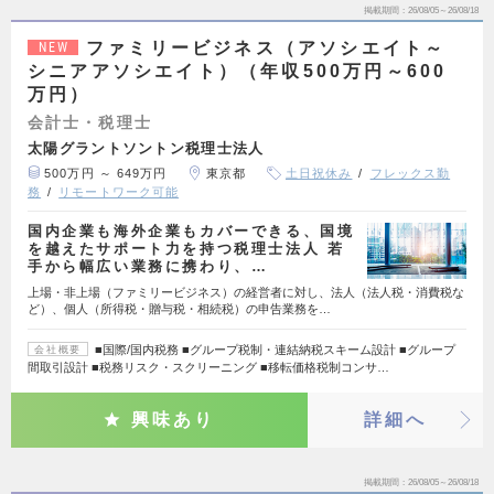
掲載期間
26/08/05～26/08/18
ファミリービジネス（アソシエイト～
NEW
シニアアソシエイト）（年収500万円～600
万円）
会計士・税理士
太陽グラントソントン税理士法人
500万円 ～ 649万円
東京都
土日祝休み
フレックス勤
務
リモートワーク可能
国内企業も海外企業もカバーできる、国境
を越えたサポート力を持つ税理士法人 若
手から幅広い業務に携わり、…
上場・非上場（ファミリービジネス）の経営者に対し、法人（法人税・消費税な
ど）、個人（所得税・贈与税・相続税）の申告業務を…
■国際/国内税務 ■グループ税制・連結納税スキーム設計 ■グループ
会社概要
間取引設計 ■税務リスク・スクリーニング ■移転価格税制コンサ…
興味あり
詳細へ
掲載期間
26/08/05～26/08/18