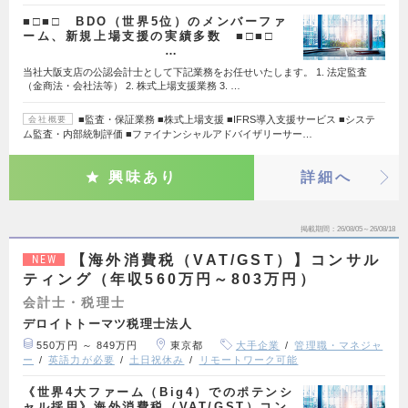
■□■□ BDO（世界5位）のメンバーファ
ーム、新規上場支援の実績多数 ■□■□
…
当社大阪支店の公認会計士として下記業務をお任せいたします。 1. 法定監査
（金商法・会社法等） 2. 株式上場支援業務 3. …
■監査・保証業務 ■株式上場支援 ■IFRS導入支援サービス ■システ
会社概要
ム監査・内部統制評価 ■ファイナンシャルアドバイザリーサー…
興味あり
詳細へ
掲載期間
26/08/05～26/08/18
【海外消費税（VAT/GST）】コンサル
NEW
ティング（年収560万円～803万円）
会計士・税理士
デロイトトーマツ税理士法人
550万円 ～ 849万円
東京都
大手企業
管理職・マネジャ
ー
英語力が必要
土日祝休み
リモートワーク可能
《世界4大ファーム（Big4）でのポテンシ
ャル採用》海外消費税（VAT/GST）コン