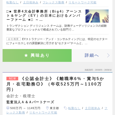
転勤なし
土日祝休み
フレックス勤務
リモートワーク可能
□■ 世界4大会計事務所（Big4）アーンス
ト＆ヤング（EY）の日本におけるメンバ
ーファーム ■□ ～…
トランザクション ディリジェンス チームは、財務デューディリジェンスの経験
豊富なプロフェッショナルで構成されている部門で…
EYストラテジー・アンド・コンサルティングには、特定のセクター
会社概要
にフォーカスしその課題解決に尽力する“セクター”チームと、…
興味あり
詳細へ
掲載期間
26/08/05～26/08/18
《公認会計士》《離職率6%・賞与5か
NEW
月・在宅勤務◎》（年収525万円～1100万
円）
会計士・税理士
監査法人Ａ＆Ａパートナーズ
500万円 ～ 1149万円
東京都
転勤なし
土日祝休み
フ
レックス勤務
リモートワーク可能