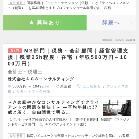
同事務所は『コミュニケーション（信頼）』と『ディベロップメン
会社概要
ト（創造）』を基本理念とするプロフェッショナル集団です。 税務…
興味あり
詳細へ
掲載期間
26/08/05～26/08/18
MS部門｜税務・会計顧問｜経営管理支
NEW
援｜残業25h程度・在宅（年収500万円～10
00万円）
会計士・税理士
株式会社ＡＧＳコンサルティング
500万円 ～ 1049万円
東京都
土日祝休み
フレックス勤
務
リモートワーク可能
～きめ細やかなコンサルティングでクライ
アントの問題を解決！～ ―平均年齢は37
歳と若く、自由闊達で明る…
【パソナキャリア経由での入社実績あり】【期待する役割】 MS部門（マネジメ
ントサービス部門）は、AGSのクライアント（主に…
幅広いメニューと長年培ったコンサルティング経験を基に、お客様
会社概要