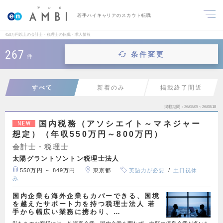
若手ハイキャリアのスカウト転職
450万円以上の会計士・税理士の転職・求人情報
267
条件変更
件
すべて
新着のみ
掲載終了間近
掲載期間
26/08/05～26/08/18
国内税務（アソシエイト～マネジャー
NEW
想定）（年収550万円～800万円）
会計士・税理士
太陽グラントソントン税理士法人
550万円 ～ 849万円
東京都
英語力が必要
土日祝休
み
国内企業も海外企業もカバーできる、国境
を越えたサポート力を持つ税理士法人 若
手から幅広い業務に携わり、…