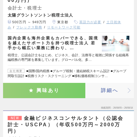
00万円）
会計士・税理士
太陽グラントソントン税理士法人
500万円 ～ 949万円
東京都
英語力が必要
土日祝休
み
フレックス勤務
リモートワーク可能
国内企業も海外企業もカバーできる、国境
を越えたサポート力を持つ税理士法人 若
手から幅広い業務に携わり、…
税理士、公認会計士をはじめ、ビジネス、会計、法務等と複雑に関係する組織再
編税務の専門家を募集しています。グローバル化、多…
■国際/国内税務 ■グループ税制・連結納税スキーム設計 ■グループ
会社概要
間取引設計 ■税務リスク・スクリーニング ■移転価格税制コンサ…
興味あり
詳細へ
掲載期間
26/08/05～26/08/18
金融ビジネスコンサルタント（公認会
NEW
計士・USCPA）（年収500万円～2000万
円）