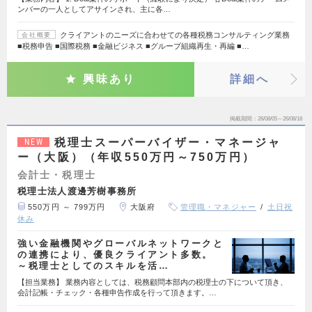
ンバーの一人としてアサインされ、主に各…
クライアントのニーズに合わせての各種税務コンサルティング業務
会社概要
■税務申告 ■国際税務 ■金融ビジネス ■グループ組織再生・再編 ■…
興味あり
詳細へ
掲載期間
26/08/05～26/08/18
税理士スーパーバイザー・マネージャ
NEW
ー（大阪）（年収550万円～750万円）
会計士・税理士
税理士法人渡邊芳樹事務所
550万円 ～ 799万円
大阪府
管理職・マネジャー
土日祝
休み
強い金融機関やグローバルネットワークと
の連携により、優良クライアント多数。
～税理士としてのスキルを活…
【担当業務】 業務内容としては、税務顧問本部内の税理士の下について頂き、
会計記帳・チェック・各種申告作成を行って頂きます。…