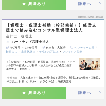
興味あり
詳細へ
掲載期間
26/07/28～26/08/10
【税理士・税理士補助（幹部候補）】経営支
援まで踏み込むコンサル型税理士法人
会計士・税理士
ハートランド税理士法人
700万円 ～ 1499万円
東京都、大阪府
ベンチャー企業
転勤なし
土日祝休み
年収600万以上
フレックス勤務
＜主な業務＞ ・税務顧問（巡回監査、決算申告等） ・チー
ムや部下の育成および指導 ・法人全体および拠点の運営・
業務管理 ・組織全…
大阪と東京を中心に全国4拠点を展開中。顧問先2,000件超・従業員1
会社概要
40名以上。財務コンサルや、クラウド会計、税務調査対…
興味あり
詳細へ