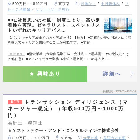
500万円 ～ 849万円
東京都
転勤なし
土日祝休み
フ
レックス勤務
リモートワーク可能
■■□社員思いの社風・制度により、高い定
着性を実現。ゼネラリスト、スペシャリス
トいずれのキャリアパス…
【パソナキャリア経由での入社実績あり】【魅力】 ■定着性の高い同法人にて腰
を据えてキャリアを構築することが可能です。 ■非管…
■監査業務（金融商品取引法・会社法・上場準備・その他法定・そ
会社概要
の他任意） ■アドバイザリー業務（株式上場支援・IFRS導入支…
興味あり
詳細へ
掲載期間
26/08/05～26/08/18
トランザクション ディリジェンス（マ
NEW
ネージャー想定）（年収500万円～1000万
円）
会計士・税理士
ＥＹストラテジー・アンド・コンサルティング株式会社
500万円 ～ 1049万円
東京都
大手企業
英語力が必要