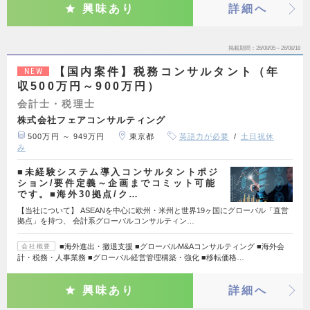
興味あり
詳細へ
掲載期間
26/08/05～26/08/18
【国内案件】税務コンサルタント（年
NEW
収500万円～900万円）
会計士・税理士
株式会社フェアコンサルティング
500万円 ～ 949万円
東京都
英語力が必要
土日祝休
み
■未経験システム導入コンサルタントポジ
ション/要件定義～企画までコミット可能
です。■海外30拠点/ク…
【当社について】 ASEANを中心に欧州・米州と世界19ヶ国にグローバル「直営
拠点」を持つ、 会計系グローバルコンサルティン…
■海外進出・撤退支援 ■グローバルM&Aコンサルティング ■海外会
会社概要
計・税務・人事業務 ■グローバル経営管理構築・強化 ■移転価格…
興味あり
詳細へ