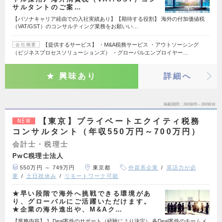
サルタントのご案…
【パソナキャリア経由での入社実績あり】【期待する役割】 海外の付加価値税
（VAT/GST）のコンサルティング業務をお願いい…
【提供するサービス】 ・M&A税務サービス ・アウトソーシング
会社概要
（ビジネスプロセスソリューションズ） ・グローバルエンプロイヤー…
興味あり
詳細へ
掲載期間
26/08/05～26/08/18
【東京】プライベートエクイティ税務
NEW
コンサルタント（年収550万円～700万円）
会計士・税理士
PwC税理士法人
550万円 ～ 749万円
東京都
外資系企業
英語力が必
要
土日祝休み
リモートワーク可能
★早い段階で海外へ挑戦できる環境があ
り、グローバルにご活躍いただけます。
★企業の海外進出や、M&Aク…
【業務内容】 1. Deal案件のサポート（経験により決定） 各Deal案件のチームメ