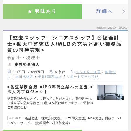
興味あり
詳細へ
掲載期間
26/07/30～26/08/12
【監査スタッフ・シニアスタッフ】公認会計
士<拡大中監査法人/WLBの充実と高い業務品
質の同時実現>
会計士・税理士
史彩監査法人
550万円 ～ 899万円
東京都
ベンチャー企業
転勤な
し
土日祝休み
年収600万以上
リモートワーク可能
■監査業務全般 ■IPO準備企業への監査 ■
法人内プロジェクト
監査業務全般をメインに担っていただきます。 業務割合は
上場企業の監査業務とIPO監査が概ね半々ですが、ご経験や
ご希望に合わ…
会計監査、株式公開支援、IFRS 導入支援、M&A 支援、財務アドバ
会社概要
イザリーサービス（財務調査、株価算定等）