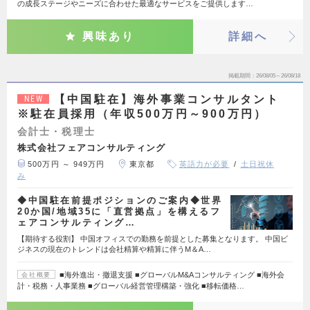
の成長ステージやニーズに合わせた最適なサービスをご提供します…
興味あり
詳細へ
掲載期間
26/08/05～26/08/18
【中国駐在】海外事業コンサルタント
NEW
※駐在員採用（年収500万円～900万円）
会計士・税理士
株式会社フェアコンサルティング
500万円 ～ 949万円
東京都
英語力が必要
土日祝休
み
◆中国駐在前提ポジションのご案内◆世界
20か国/地域35に「直営拠点」を構えるフ
ェアコンサルティング…
【期待する役割】 中国オフィスでの勤務を前提とした募集となります。 中国ビ
ジネスの現在のトレンドは会社精算や精算に伴うM＆A…
■海外進出・撤退支援 ■グローバルM&Aコンサルティング ■海外会
会社概要
計・税務・人事業務 ■グローバル経営管理構築・強化 ■移転価格…