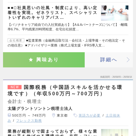
■■□社員思いの社風・制度により、高い定
着性を実現。ゼネラリスト、スペシャリス
トいずれのキャリアパス…
【パソナキャリア経由での入社実績あり】【A＆Aパートナーズについて】 -離職
率6.7%、平均残業20時間程度、在宅出社頻度…
■監査業務（金融商品取引法・会社法・上場準備・その他法定・そ
会社概要
の他任意） ■アドバイザリー業務（株式上場支援・IFRS導入支…
興味あり
詳細へ
掲載期間
26/08/05～26/08/18
国際税務（中国語スキルを活かせる環
NEW
境です）（年収500万円～700万円）
会計士・税理士
太陽グラントソントン税理士法人
500万円 ～ 749万円
東京都
英語力が必要
土日祝休
み
フレックス勤務
業務が縦割りで固まっておらず、様々な業