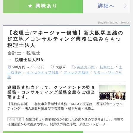
興味あり
詳細へ
掲載期間
26/07/30～26/08/12
【税理士/マネージャー候補】新大阪駅直結の
好立地／コンサルティング業務に強みをもつ
税理士法人
会計士・税理士
税理士法人FIA
500万円 ～ 999万円
大阪府
英語力不問
転勤なし
土
日祝休み
インセンティブ制度
フレックス勤務
リモートワーク可
能
巡回監査担当として、クライアントの監査
業務・コンサルティング業務全般をご担当
頂きます。
【業務内容例】 ・相続事業承継対策業務 ・M＆A支援業務 ・医業経営コンサル
ティング ・法人決算対策及び申告業務 ・税務対策・税務…
創業当初より医療機関に特化した経営を進めて参りました。現在で
会社概要
は開業前からの融資や求人、開業後の資産形成、最後はハッピーリ…