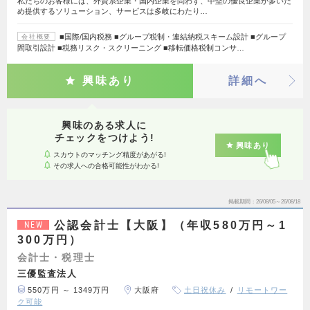
私たちのお客様には、外資系企業・国内企業を問わず、中堅の優良企業が多いた
め提供するソリューション、サービスは多岐にわたり…
■国際/国内税務 ■グループ税制・連結納税スキーム設計 ■グループ
会社概要
間取引設計 ■税務リスク・スクリーニング ■移転価格税制コンサ…
興味あり
詳細へ
興味のある求人に
チェックをつけよう!
興味あり
スカウトのマッチング精度があがる!
その求人への合格可能性がわかる!
掲載期間
26/08/05～26/08/18
公認会計士【大阪】（年収580万円～1
NEW
300万円）
会計士・税理士
三優監査法人
550万円 ～ 1349万円
大阪府
土日祝休み
リモートワー
ク可能