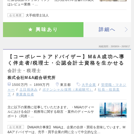
はレビュー業務 ・…
大手税理士法人
会社概要
興味あり
詳細へ
掲載期間
26/08/04～26/08/17
【コーポレートアドバイザー】M&A成功へ導
く伴走者/税理士・公認会計士資格を生かせる
会計士・税理士
株式会社M&A総合研究所
1500万円 ～ 1899万円
東京都
大手企業
管理職・マネジ
ャー
土日祝休み
ポテンシャル採用（未経験可）
社長・役員直
下
事業責任者
主に以下の業務に従事していただきます。 ・M&Aのディー
ルにおける会計・税務等に関する助言 ・案件のディールサ
ポート（同席・…
【M&A仲介事業】 M&Aは、企業の合併・買収を意味しています。M
会社概要
&Aアドバイザーは、売手・買手企業の間に立って中立的な立…