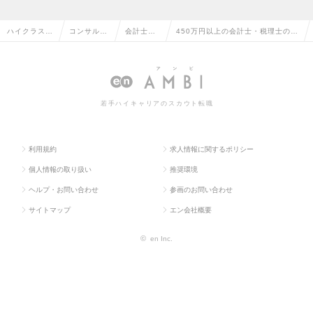
ハイクラス求
コンサルタ
会計士・
450万円以上の会計士・税理士の転
人TOP
ント系
税理士
職・求人情報一覧
若手ハイキャリアのスカウト転職
利用規約
求人情報に関するポリシー
個人情報の取り扱い
推奨環境
ヘルプ・お問い合わせ
参画のお問い合わせ
サイトマップ
エン会社概要
©
en Inc.