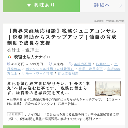
興味あり
詳細へ
掲載期間
26/07/30～26/08/12
【業界未経験応相談】税務ジュニアコンサル
｜税務補助からステップアップ｜独自の育成
制度で成長を支援
会計士・税理士
税理士法人ナナイロ
450万円 ～ 599万円
東京都
英語力不問
転勤なし
土
日祝休み
ポテンシャル採用（未経験可）
社長・役員直下
年収600
万以上
リモートワーク可能
育児支援制度
変化を望む経営者に寄りそい、社長の“本
丸”へ踏み込む仕事です。 税務に留まら
ず、経営者の意思決定を支え…
■ 仕事内容 まずは先輩の案件の“内側”に入りながらキャッチアップ。 【スタート
時の業務】 -月次作成アシスタント -税務申告補…
ナナイロは、「自分たちを変える覚悟を持つ」中小企業経営者に寄
会社概要
り添い、税務顧問を基盤に経営課題の解決まで伴走する専門ファー…