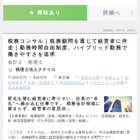
興味あり
詳細へ
掲載期間
26/07/30～26/08/12
税務コンサル｜税務顧問を通じて経営者に伴
走｜勤務時間自由制度、ハイブリッド勤務で
働きやすさを追求
会計士・税理士
税理士法人ナナイロ
600万円 ～ 849万円
東京都
英語力不問
転勤なし
土
日祝休み
社長・役員直下
年収600万以上
リモートワーク可能
育児支援制度
変化を望む経営者に寄りそい、社長の“本
丸”へ踏み込む仕事です。 税務会計領域に
留まらず、経営者の意思決…
【主要業務】 -税務顧問（決算／税務申告／月次レビュー） -定期面談・経営分
析 -経営課題整理・打ち手設計（財務／採用／組織／…
ナナイロは、「自分たちを変える覚悟を持つ」中小企業経営者に寄
会社概要
り添い、税務顧問を基盤に経営課題の解決まで伴走する専門ファー…