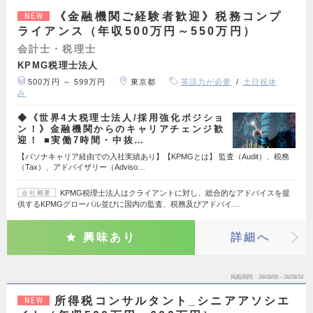
《金融機関ご経験者歓迎》税務コンプ
NEW
ライアンス（年収500万円～550万円）
会計士・税理士
KPMG税理士法人
500万円 ～ 599万円
東京都
英語力が必要
土日祝休
み
◆《世界4大税理士法人/採用強化ポジショ
ン！》金融機関からのキャリアチェンジ歓
迎！ ■実働7時間・中抜…
【パソナキャリア経由での入社実績あり】【KPMGとは】 監査（Audit）、税務
（Tax）、アドバイザリー（Adviso…
KPMG税理士法人はクライアントに対し、総合的なアドバイスを提
会社概要
供するKPMGグローバル並びに国内の監査、税務及びアドバイ…
興味あり
詳細へ
掲載期間
26/08/05～26/08/18
所得税コンサルタント_シニアアソシエ
NEW