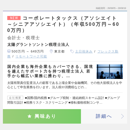
掲載期間
26/08/05～26/08/18
コーポレートタックス（アソシエイト
NEW
～シニアアソシエイト）（年収500万円～60
0万円）
会計士・税理士
太陽グラントソントン税理士法人
500万円 ～ 649万円
東京都
土日祝休み
フレックス勤
務
リモートワーク可能
国内企業も海外企業もカバーできる、国境
を越えたサポート力を持つ税理士法人 若
手から幅広い業務に携わり、…
太陽有限責任監査法人の顧客である上場企業や金融機関、その他大規模法人を中
心として申告業務を行います。法人税や消費税などの…
■国際/国内税務 ■グループ税制・連結納税スキーム設計 ■グループ
会社概要
間取引設計 ■税務リスク・スクリーニング ■移転価格税制コンサ…
興味あり
詳細へ