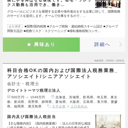
務に手を伸ばせる環境です。在宅・フレッ
クス勤務も活用でき、働き…
グローバルにビジネスを展開する企業や海外進出をする企業に対して、国際税務
のサービスを提供します。チームで仕事をするので、…
■国際/国内税務 ■グループ税制・連結納税スキーム設計 ■グループ
会社概要
間取引設計 ■税務リスク・スクリーニング ■移転価格税制コンサ…
興味あり
詳細へ
掲載期間
26/08/05～26/08/18
科目合格OKの国内および国際法人税務業務_
アソシエイト/シニアアソシエイト
会計士・税理士
デロイトトーマツ税理士法人
500万円 ～ 1549万円
北海道、宮城県、群馬県、埼玉県、東京
都、新潟県、長野県、静岡県、愛知県、大阪府、広島県、香川県、愛媛
県、福岡県、鹿児島県
大手企業
土日祝休み
国内及び国際法人税担当
【主な職務内容】 《国内税務業務》 ・法人の日常的な相談
に係る税務コンサルティング ・法人税等の申告書の作成又