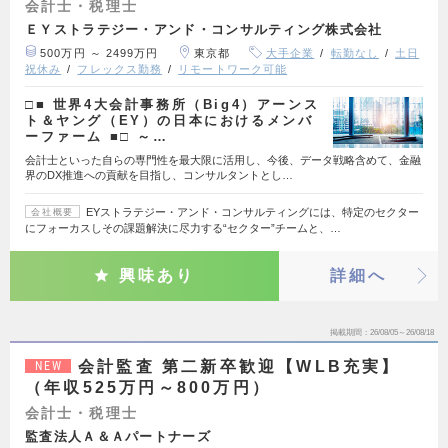
会計士・税理士
ＥＹストラテジー・アンド・コンサルティング株式会社
500万円 ～ 2499万円
東京都
大手企業
転勤なし
土日
祝休み
フレックス勤務
リモートワーク可能
□■ 世界4大会計事務所（Big4）アーンス
ト＆ヤング（EY）の日本におけるメンバ
ーファーム ■□ ～…
会計士といった自らの専門性を最大限に活用し、今後、データ戦略含めて、金融
界のDX推進への貢献を目指し、コンサルタントとし…
EYストラテジー・アンド・コンサルティングには、特定のセクター
会社概要
にフォーカスしその課題解決に尽力する“セクター”チームと、…
興味あり
詳細へ
掲載期間
26/08/05～26/08/18
会計監査 第二新卒歓迎【WLB充実】
NEW
（年収525万円～800万円）
会計士・税理士
監査法人Ａ＆Ａパートナーズ