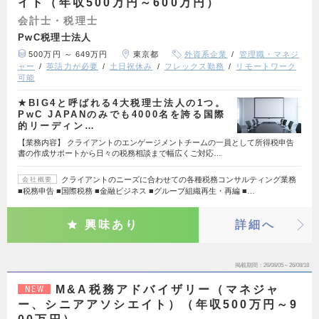
イト（年収500万円～600万円）
会計士・税理士
PwC税理士法人
500万円 ～ 649万円
東京都
外資系企業
管理職・マネジ
ャー
英語力が必要
土日祝休み
フレックス勤務
リモートワーク
可能
★BIG4と呼ばれる4大税理士法人の1つ。
PwC JAPANのみでも4000名を誇る国際
的リーディン…
【業務内容】 クライアントのエンゲージメントチームの一員として所得税申告
書の作成サポートから日々の税務相談まで幅広くご対応…
クライアントのニーズに合わせての各種税務コンサルティング業務
会社概要
■税務申告 ■国際税務 ■金融ビジネス ■グループ組織再生・再編 ■…
興味あり
詳細へ
掲載期間
26/08/05～26/08/18
M&A税務アドバイザリー（マネジャ
NEW
ー、シニアアソシエイト）（年収500万円～9