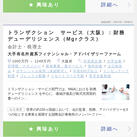
興味あり
詳細へ
掲載期間
26/07/29～26/08/11
トランザクション サービス（大阪）：財務
デューデリジェンス（Mgrクラス）
会計士・税理士
大手有名外資系フィナンシャル・アドバイザリーファーム
1000万円 ～ 1249万円
大阪府
外資系企業
大手企業
管理職・マネジャー
新規事業・新サービス
海外折衝
土日祝休
み
ポテンシャル採用（未経験可）
年収600万以上
インセンティブ
制度
フレックス勤務
リモートワーク可能
育児支援制度
トランザクション・サービス部門では、M&Aにおける 財務
デューデリジェンス を中心に、価値評価及び株式売買契約
書へのイン…
世界の約150ヵ国超において、会計監査、税務、アドバイザリーを3
会社概要
つの柱とする事業を展開する国際会計事務所のメンバーファー…
興味あり
詳細へ