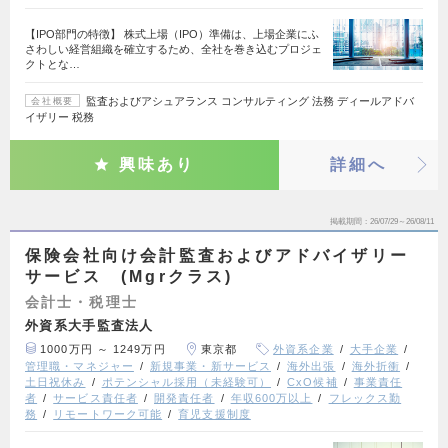
【IPO部門の特徴】 株式上場（IPO）準備は、上場企業にふ
さわしい経営組織を確立するため、全社を巻き込むプロジェ
クトとな…
監査およびアシュアランス コンサルティング 法務 ディールアドバ
会社概要
イザリー 税務
興味あり
詳細へ
掲載期間
26/07/29～26/08/11
保険会社向け会計監査およびアドバイザリー
サービス (Mgrクラス)
会計士・税理士
外資系大手監査法人
1000万円 ～ 1249万円
東京都
外資系企業
大手企業
管理職・マネジャー
新規事業・新サービス
海外出張
海外折衝
土日祝休み
ポテンシャル採用（未経験可）
CxO候補
事業責任
者
サービス責任者
開発責任者
年収600万以上
フレックス勤
務
リモートワーク可能
育児支援制度