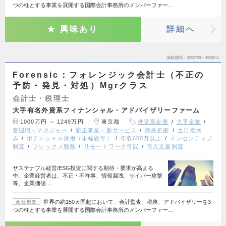
つの柱とする事業を展開する国際会計事務所のメンバーファー…
興味あり
詳細へ
掲載期間
26/07/29～26/08/11
Forensic：フォレンジック会計士（不正の
予防・発見・対処）Mgrクラス
会計士・税理士
大手有名外資系フィナンシャル・アドバイザリーファーム
1000万円 ～ 1249万円
東京都
外資系企業
大手企業
管理職・マネジャー
新規事業・新サービス
海外折衝
土日祝休
み
ポテンシャル採用（未経験可）
年収600万以上
インセンティブ
制度
フレックス勤務
リモートワーク可能
育児支援制度
サステナブル経営/ESG投資に関する期待・要求が高まる
中、企業経営者は、不正・不祥事、情報漏洩、サイバー攻撃
等、企業価値…
世界の約150ヵ国超において、会計監査、税務、アドバイザリーを3
会社概要
つの柱とする事業を展開する国際会計事務所のメンバーファー…