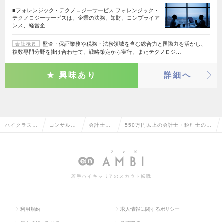
■フォレンジック・テクノロジーサービス フォレンジック・
テクノロジーサービスは、企業の法務、知財、コンプライア
ンス、経営企…
監査・保証業務や税務・法務領域を含む総合力と国際力を活かし、
会社概要
複数専門分野を掛け合わせて、戦略策定から実行、またテクノロジ…
興味あり
詳細へ
ハイクラス求
コンサルタ
会計士・
550万円以上の会計士・税理士の転
人TOP
ント系
税理士
職・求人情報一覧
若手ハイキャリアのスカウト転職
利用規約
求人情報に関するポリシー