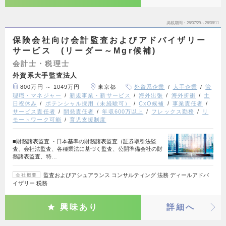
掲載期間
26/07/29～26/08/11
保険会社向け会計監査およびアドバイザリー
サービス (リーダー～Mgr候補)
会計士・税理士
外資系大手監査法人
800万円 ～ 1049万円
東京都
外資系企業
大手企業
管
理職・マネジャー
新規事業・新サービス
海外出張
海外折衝
土
日祝休み
ポテンシャル採用（未経験可）
CxO候補
事業責任者
サービス責任者
開発責任者
年収600万以上
フレックス勤務
リ
モートワーク可能
育児支援制度
■財務諸表監査 ・日本基準の財務諸表監査（証券取引法監
査、会社法監査、各種業法に基づく監査、公開準備会社の財
務諸表監査、特…
監査およびアシュアランス コンサルティング 法務 ディールアドバ
会社概要
イザリー 税務
興味あり
詳細へ