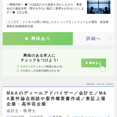
＜職務内容＞ ◆◇公認会計士の資格を活かしながら、事業
会社の連結決算・開示を中心に幅広く業務をお任せいたしま
す◇◆ 【主な業…
ビジネス分野に特化したナレッジプラットフォームの運営、新規事
会社概要
業創出/組織開発支援
興味あり
詳細へ
興味のある求人に
チェックをつけよう!
興味あり
スカウトのマッチング精度があがる!
その求人への合格可能性がわかる!
掲載期間
26/07/29～26/08/11
M&Aのディールアドバイザー／会計士／M&
A案件論点相談や案件概要書作成／東証上場
企業・高年収企業
会計士・税理士