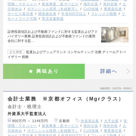
理職・マネジャー
新規事業・新サービス
海外出張
海外折衝
土
日祝休み
ポテンシャル採用（未経験可）
CxO候補
事業責任者
サービス責任者
開発責任者
年収600万以上
フレックス勤務
リ
モートワーク可能
育児支援制度
証券投資信託および不動産ファンドに対する監査およびアド
バイザリー業務 証券投資信託および不動産ファンドの運用
会社に対する監…
監査およびアシュアランス コンサルティング 法務 ディールアドバ
会社概要
イザリー 税務
興味あり
詳細へ
掲載期間
26/07/29～26/08/11
会計士業務 ※京都オフィス（Mgrクラス）
会計士・税理士
外資系大手監査法人
900万円 ～ 1149万円
京都府
外資系企業
大手企業
管
理職・マネジャー
新規事業・新サービス
海外出張
海外折衝
土
日祝休み
ポテンシャル採用（未経験可）
CxO候補
事業責任者
サービス責任者
開発責任者
年収600万以上
フレックス勤務
リ