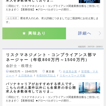
求人を多数保有しておりま…
◇同社にて、リスクマネジメント・コンプライアンス関連業務全般をご担当いた
だきます◇ 【業務領域】 ■グローバルポリシーの実行…
匿名求人のため、求人詳細につきましてはご面談時にお伝え致しま
会社概要
す。
興味あり
詳細へ
掲載期間
26/07/29～26/08/11
リスクマネジメント・コンプライアンス部マ
ネージャー（年収800万円～1500万円）
会計士・税理士
800万円 ～ 1549万円
東京都
外資系企業
管理職・マネ
ジャー
土日祝休み
年収600万以上
リモートワーク可能
パソナキャリアがおすすめする求人です。
こちらの求人案件以外にも各業界の非公開
求人を多数保有しておりま…
◇同社にて、リスクマネジメント・コンプライアンス関連業務全般をご担当いた
だきます◇ 【業務領域】 ■グローバルポリシーの実行…