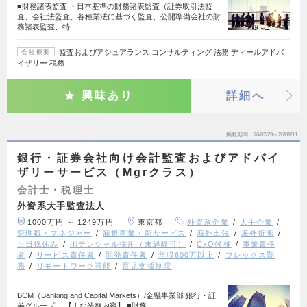
■財務諸表監査 ・日本基準の財務諸表監査（証券取引法監
査、会社法監査、各種業法に基づく監査、公開準備会社の財
務諸表監査、特…
監査およびアシュアランス コンサルティング 法務 ディールアドバ
会社概要
イザリー 税務
興味あり
詳細へ
掲載期間
26/07/29～26/08/11
銀行・証券会社向け会計監査およびアドバイ
ザリーサービス（Mgrクラス）
会計士・税理士
外資系大手監査法人
1000万円 ～ 1249万円
東京都
外資系企業
大手企業
管理職・マネジャー
新規事業・新サービス
海外出張
海外折衝
土日祝休み
ポテンシャル採用（未経験可）
CxO候補
事業責任
者
サービス責任者
開発責任者
年収600万以上
フレックス勤
務
リモートワーク可能
育児支援制度
BCM（Banking and Capital Markets）/金融事業部 銀行・証
券グループ 【主な業務内容】 ■財務…