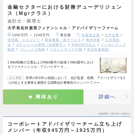
金融セクターにおける財務デューデリジェン
ス（Mgrクラス）
会計士・税理士
大手有名外資系フィナンシャル・アドバイザリーファーム
1000万円 ～ 1249万円
東京都
外資系企業
大手企業
管理職・マネジャー
新規事業・新サービス
海外折衝
土日祝休
み
ポテンシャル採用（未経験可）
年収600万以上
インセンティブ
制度
フレックス勤務
リモートワーク可能
育児支援制度
1 M&A戦略の立案およびM&A案件の組成 2 M&A案件におけ
るファイナンシャル・アドバイザー 3 …
世界の約150ヵ国超において、会計監査、税務、アドバイザリーを3
会社概要
つの柱とする事業を展開する国際会計事務所のメンバーファー…
興味あり
詳細へ
掲載期間
26/07/29～26/08/11
コーポレートアドバイザリーチーム立ち上げ
メンバー（年収945万円～1925万円）