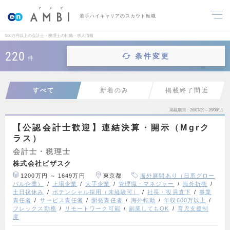
若手ハイキャリアのスカウト転職
550万円以上の会計士・税理士の転職・求人情報
220
条件変更
件
すべて
新着のみ
掲載終了間近
掲載期間
26/07/29～26/08/11
【公認会計士歓迎】連結決算・開示（Mgrク
ラス）
会計士・税理士
株式会社ビザスク
1200万円 ～ 1649万円
東京都
海外展開あり（日系グロー
バル企業）
上場企業
大手企業
管理職・マネジャー
海外折衝
土日祝休み
ポテンシャル採用（未経験可）
社長・役員直下
事業
責任者
サービス責任者
開発責任者
海外転勤
年収600万以上
フレックス勤務
リモートワーク可能
副業してもOK
育児支援制
度