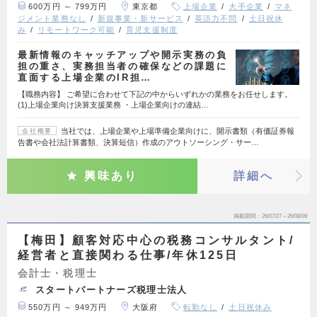
600万円 ～ 799万円
東京都
上場企業
大手企業
マネ
ジメント業務なし
新規事業・新サービス
英語力不問
土日祝休
み
リモートワーク可能
育児支援制度
最新情報のキャッチアップや開示実務の負
担の重さ、実務担当者の確保などの課題に
直面する上場企業のIR担…
【職務内容】 ご希望に合わせて下記の中からいずれかの業務をお任せします。
(1)上場企業向け決算支援業務 ・上場企業向けの連結…
当社では、上場企業や上場準備企業向けに、開示書類（有価証券報
会社概要
告書や会社法計算書類、決算短信）作成のアウトソーシング・サー…
興味あり
詳細へ
掲載期間
26/07/27～26/08/09
【梅田】顧客対応中心の税務コンサルタント/
経営者と直接関わる仕事/年休125日
会計士・税理士
スタートパートナーズ税理士法人
550万円 ～ 949万円
大阪府
転勤なし
土日祝休み