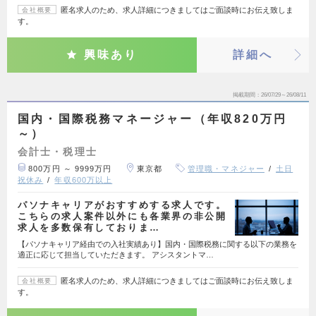
匿名求人のため、求人詳細につきましてはご面談時にお伝え致しま
会社概要
す。
興味あり
詳細へ
掲載期間
26/07/29～26/08/11
国内・国際税務マネージャー（年収820万円
～）
会計士・税理士
800万円 ～ 9999万円
東京都
管理職・マネジャー
土日
祝休み
年収600万以上
パソナキャリアがおすすめする求人です。
こちらの求人案件以外にも各業界の非公開
求人を多数保有しておりま…
【パソナキャリア経由での入社実績あり】国内・国際税務に関する以下の業務を
適正に応じて担当していただきます。 アシスタントマ…
匿名求人のため、求人詳細につきましてはご面談時にお伝え致しま
会社概要
す。