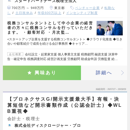
スタートパートナーズ税理士法人
700万円 ～ 949万円
東京都
ベンチャー企業
転勤な
し
土日祝休み
年収600万以上
インセンティブ制度
税務コンサルタントとして中小企業の経営
者の方々に税務コンサルを行っていただき
ます。 ・顧客対応 ・月次監…
<スタートアップ企業を支援する税務コンサルタント＞ ◆クラウド化推進 ◆引き
合いや顧客紹介で成長を続ける会計事務所 ◆キャリア…
会社設立・起業家支援 個人事業主支援 税務顧問 融資支援 決算申
会社概要
告・確定申告 税務調査対応 経営計画支援 労務顧問 助成金申請 労務監査 給…
興味あり
詳細へ
掲載期間
26/07/27～26/08/09
【プロネクサスG/開示支援最大手】有報・決
算短信など開示書類作成（公認会計士）◆WL
B重視◆
会計士・税理士
株式会社ディスクロージャー・プロ