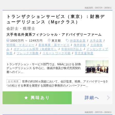
掲載期間
26/07/29～26/08/11
トランザクションサービス（東京）：財務デ
ューデリジェンス（Mgrクラス）
会計士・税理士
大手有名外資系フィナンシャル・アドバイザリーファーム
1000万円 ～ 1249万円
東京都
外資系企業
大手企業
管理職・マネジャー
新規事業・新サービス
海外折衝
土日祝休
み
ポテンシャル採用（未経験可）
年収600万以上
インセンティブ
制度
フレックス勤務
リモートワーク可能
育児支援制度
トランザクション・サービス部門では、M&Aにおける 財務
デューデリジェンス を中心に、価値評価及び株式売買契約
書へのイン…
世界の約150ヵ国超において、会計監査、税務、アドバイザリーを3
会社概要
つの柱とする事業を展開する国際会計事務所のメンバーファー…
興味あり
詳細へ
掲載期間
26/07/29～26/08/11