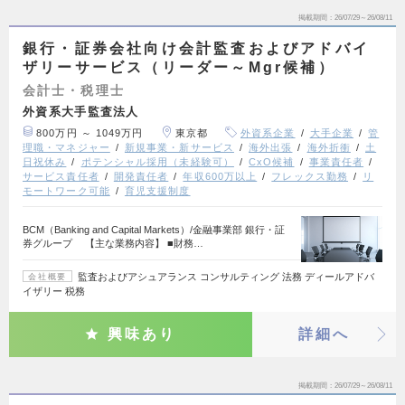
掲載期間
26/07/29～26/08/11
銀行・証券会社向け会計監査およびアドバイ
ザリーサービス（リーダー～Mgr候補）
会計士・税理士
外資系大手監査法人
800万円 ～ 1049万円
東京都
外資系企業
大手企業
管
理職・マネジャー
新規事業・新サービス
海外出張
海外折衝
土
日祝休み
ポテンシャル採用（未経験可）
CxO候補
事業責任者
サービス責任者
開発責任者
年収600万以上
フレックス勤務
リ
モートワーク可能
育児支援制度
BCM（Banking and Capital Markets）/金融事業部 銀行・証
券グループ 【主な業務内容】 ■財務…
監査およびアシュアランス コンサルティング 法務 ディールアドバ
会社概要
イザリー 税務
興味あり
詳細へ
掲載期間
26/07/29～26/08/11