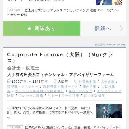
監査およびアシュアランス コンサルティング 法務 ディールアドバ
会社概要
イザリー 税務
興味あり
詳細へ
掲載期間
26/07/29～26/08/11
Corporate Finance（大阪）（Mgrクラ
ス）
会計士・税理士
大手有名外資系フィナンシャル・アドバイザリーファーム
1000万円 ～ 1249万円
大阪府
外資系企業
大手企業
管理職・マネジャー
新規事業・新サービス
海外折衝
土日祝休
み
ポテンシャル採用（未経験可）
年収600万以上
インセンティブ
制度
フレックス勤務
リモートワーク可能
育児支援制度
1. 国内外における企業間のM&A（合併、株式交換、会社分
割、買収、売却、資本提携）に関するアドバイザリー業務 2.
…
世界の約150ヵ国超において、会計監査、税務、アドバイザリーを3
会社概要