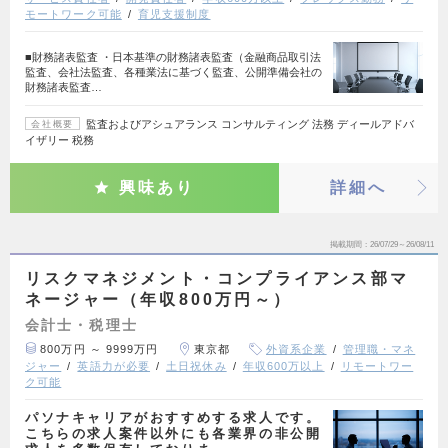
モートワーク可能
育児支援制度
■財務諸表監査 ・日本基準の財務諸表監査（金融商品取引法
監査、会社法監査、各種業法に基づく監査、公開準備会社の
財務諸表監査…
監査およびアシュアランス コンサルティング 法務 ディールアドバ
会社概要
イザリー 税務
興味あり
詳細へ
掲載期間
26/07/29～26/08/11
リスクマネジメント・コンプライアンス部マ
ネージャー（年収800万円～）
会計士・税理士
800万円 ～ 9999万円
東京都
外資系企業
管理職・マネ
ジャー
英語力が必要
土日祝休み
年収600万以上
リモートワー
ク可能
パソナキャリアがおすすめする求人です。
こちらの求人案件以外にも各業界の非公開