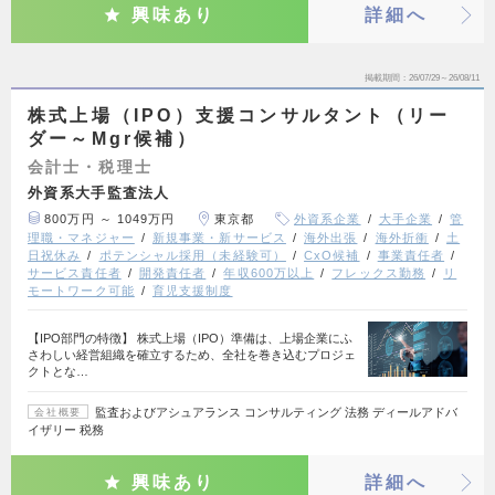
興味あり
詳細へ
掲載期間
26/07/29～26/08/11
株式上場（IPO）支援コンサルタント（リー
ダー～Mgr候補）
会計士・税理士
外資系大手監査法人
800万円 ～ 1049万円
東京都
外資系企業
大手企業
管
理職・マネジャー
新規事業・新サービス
海外出張
海外折衝
土
日祝休み
ポテンシャル採用（未経験可）
CxO候補
事業責任者
サービス責任者
開発責任者
年収600万以上
フレックス勤務
リ
モートワーク可能
育児支援制度
【IPO部門の特徴】 株式上場（IPO）準備は、上場企業にふ
さわしい経営組織を確立するため、全社を巻き込むプロジェ
クトとな…
監査およびアシュアランス コンサルティング 法務 ディールアドバ
会社概要
イザリー 税務
興味あり
詳細へ