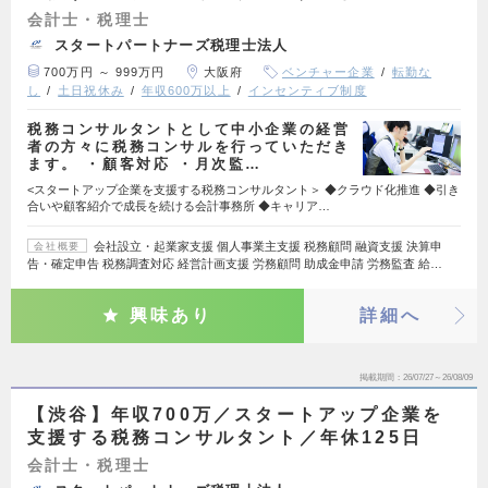
会計士・税理士
スタートパートナーズ税理士法人
700万円 ～ 999万円
大阪府
ベンチャー企業
転勤な
し
土日祝休み
年収600万以上
インセンティブ制度
税務コンサルタントとして中小企業の経営
者の方々に税務コンサルを行っていただき
ます。 ・顧客対応 ・月次監…
<スタートアップ企業を支援する税務コンサルタント＞ ◆クラウド化推進 ◆引き
合いや顧客紹介で成長を続ける会計事務所 ◆キャリア…
会社設立・起業家支援 個人事業主支援 税務顧問 融資支援 決算申
会社概要
告・確定申告 税務調査対応 経営計画支援 労務顧問 助成金申請 労務監査 給…
興味あり
詳細へ
掲載期間
26/07/27～26/08/09
【渋谷】年収700万／スタートアップ企業を
支援する税務コンサルタント／年休125日
会計士・税理士