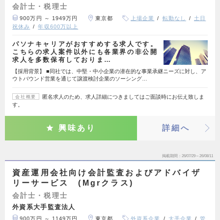
会計士・税理士
900万円 ～ 1949万円
東京都
上場企業
転勤なし
土日
祝休み
年収600万以上
パソナキャリアがおすすめする求人です。
こちらの求人案件以外にも各業界の非公開
求人を多数保有しておりま…
【採用背景】 ■同社では、中堅・中小企業の潜在的な事業承継ニーズに対し、ア
ウトバウンド営業を通じて譲渡検討企業のソーシング…
匿名求人のため、求人詳細につきましてはご面談時にお伝え致しま
会社概要
す。
興味あり
詳細へ
掲載期間
26/07/29～26/08/11
資産運用会社向け会計監査およびアドバイザ
リーサービス (Mgrクラス)
会計士・税理士
外資系大手監査法人
900万円 ～ 1149万円
東京都
外資系企業
大手企業
管