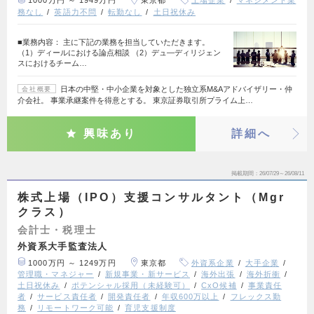
1000万円 ～ 1949万円
東京都
上場企業
マネジメント業
務なし
英語力不問
転勤なし
土日祝休み
■業務内容： 主に下記の業務を担当していただきます。
（1）ディールにおける論点相談 （2）デュ―ディリジェン
スにおけるチーム…
日本の中堅・中小企業を対象とした独立系M&Aアドバイザリー・仲
会社概要
介会社。 事業承継案件を得意とする。 東京証券取引所プライム上…
興味あり
詳細へ
掲載期間
26/07/29～26/08/11
株式上場（IPO）支援コンサルタント（Mgr
クラス）
会計士・税理士
外資系大手監査法人
1000万円 ～ 1249万円
東京都
外資系企業
大手企業
管理職・マネジャー
新規事業・新サービス
海外出張
海外折衝
土日祝休み
ポテンシャル採用（未経験可）
CxO候補
事業責任
者
サービス責任者
開発責任者
年収600万以上
フレックス勤
務
リモートワーク可能
育児支援制度