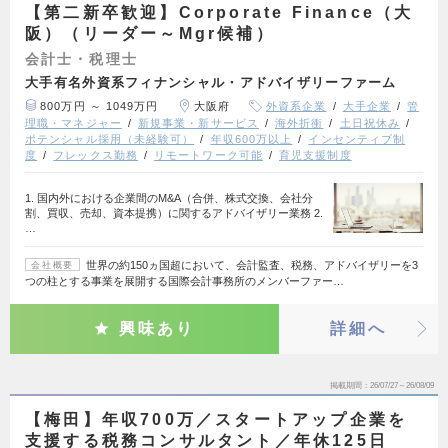
【第二新卒歓迎】Corporate Finance（大
阪）（リーダー～Mgr候補）
会計士・税理士
大手有名外資系フィナンシャル・アドバイザリーファーム
800万円 ～ 1049万円
大阪府
外資系企業
大手企業
管
理職・マネジャー
新規事業・新サービス
海外折衝
土日祝休み
ポテンシャル採用（未経験可）
年収600万以上
インセンティブ制
度
フレックス勤務
リモートワーク可能
育児支援制度
1. 国内外における企業間のM&A（合併、株式交換、会社分
割、買収、売却、資本提携）に関するアドバイザリー業務 2.
…
世界の約150ヵ国超において、会計監査、税務、アドバイザリーを3
会社概要
つの柱とする事業を展開する国際会計事務所のメンバーファー…
興味あり
詳細へ
掲載期間
26/07/27～26/08/09
【梅田】年収700万／スタートアップ企業を
支援する税務コンサルタント／年休125日