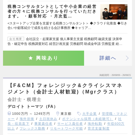
税務コンサルタントとして中小企業の経営
者の方々に税務コンサルを行っていただき
ます。 ・顧客対応 ・月次監…
<スタートアップ企業を支援する税務コンサルタント＞ ◆クラウド化推進 ◆引き
合いや顧客紹介で成長を続ける会計事務所 ◆キャリア…
会社設立・起業家支援 個人事業主支援 税務顧問 融資支援 決算申
会社概要
告・確定申告 税務調査対応 経営計画支援 労務顧問 助成金申請 労務監査 給…
興味あり
詳細へ
掲載期間
26/08/08～26/08/21
【F&CM】フォレンジック&クライシスマネ
ジメント（会計士人材歓迎)（Mgrクラス）
会計士・税理士
デロイト トーマツ（FA）
1000万円 ～ 1249万円
東京都
大手企業
管理職・マネジ
ャー
海外折衝
土日祝休み
ポテンシャル採用（未経験可）
社
長・役員直下
事業責任者
サービス責任者
海外転勤
年収600万
以上
フレックス勤務
リモートワーク可能
育児支援制度