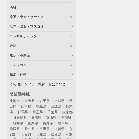
商社
流通・小売・サービス
広告・出版・マスコミ
コンサルティング
金融
建設・不動産
メディカル
物流・運輸
その他(インフラ・教育・官公庁など)
希望勤務地
北海道
青森県
岩手県
宮城県
秋
田県
山形県
福島県
茨城県
栃木
県
群馬県
埼玉県
千葉県
東京都
神奈川県
新潟県
富山県
石川県
福井県
山梨県
長野県
岐阜県
静岡県
愛知県
三重県
滋賀県
京
都府
大阪府
兵庫県
奈良県
和歌