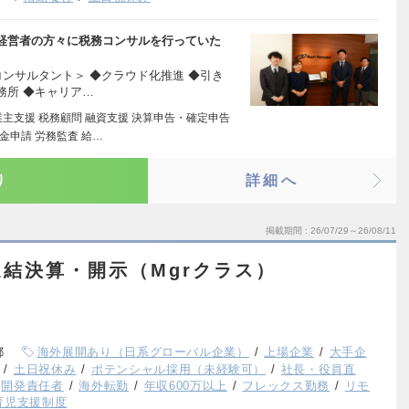
経営者の方々に税務コンサルを行っていた
ンサルタント＞ ◆クラウド化推進 ◆引き
務所 ◆キャリア…
主支援 税務顧問 融資支援 決算申告・確定申告
金申請 労務監査 給…
り
詳細へ
掲載期間
26/07/29～26/08/11
結決算・開示（Mgrクラス）
都
海外展開あり（日系グローバル企業）
上場企業
大手企
土日祝休み
ポテンシャル採用（未経験可）
社長・役員直
開発責任者
海外転勤
年収600万以上
フレックス勤務
リモ
育児支援制度