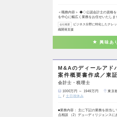
＜職務内容＞ ◆◇公認会計士の資格
を中心に幅広く業務をお任せいたしま
ビジネス分野に特化したナレッ
会社概要
織開発支援
興味あ
M&Aのディールアド
案件概要書作成／東
会計士・税理士
1000万円 ～ 1949万円
東京
し
土日祝休み
■業務内容： 主に下記の業務を担当し
点相談 （2）デュ―ディリジェンスに