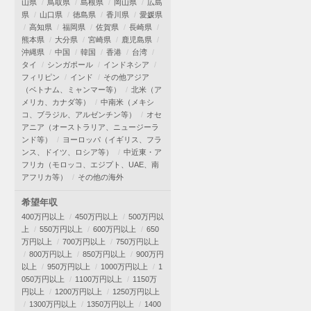
山県
鳥取県
島根県
岡山県
広島
県
山口県
徳島県
香川県
愛媛県
高知県
福岡県
佐賀県
長崎県
熊本県
大分県
宮崎県
鹿児島県
沖縄県
中国
韓国
香港
台湾
タイ
シンガポール
インドネシア
フィリピン
インド
その他アジア
（ベトナム、ミャンマー等）
北米（ア
メリカ、カナダ等）
中南米（メキシ
コ、ブラジル、アルゼンチン等）
オセ
アニア（オーストラリア、ニュージーラ
ンド等）
ヨーロッパ（イギリス、フラ
ンス、ドイツ、ロシア等）
中近東・ア
フリカ（モロッコ、エジプト、UAE、南
アフリカ等）
その他の海外
希望年収
400万円以上
450万円以上
500万円以
上
550万円以上
600万円以上
650
万円以上
700万円以上
750万円以上
800万円以上
850万円以上
900万円
以上
950万円以上
1000万円以上
1
050万円以上
1100万円以上
1150万
円以上
1200万円以上
1250万円以上
1300万円以上
1350万円以上
1400