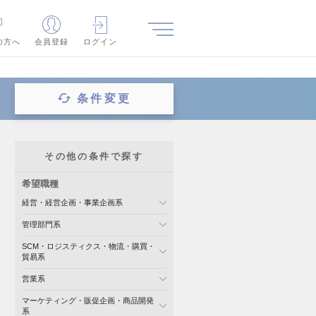
の方へ
会員登録
ログイン
条件変更
その他の条件で探す
希望職種
経営・経営企画・事業企画系
管理部門系
SCM・ロジスティクス・物流・購買・
貿易系
営業系
マーケティング・販促企画・商品開発
系