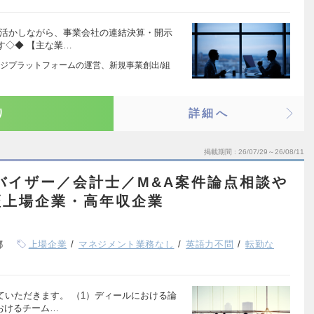
を活かしながら、事業会社の連結決算・開示
す◇◆ 【主な業…
ジプラットフォームの運営、新規事業創出/組
り
詳細へ
掲載期間
26/07/29～26/08/11
バイザー／会計士／M&A案件論点相談や
証上場企業・高年収企業
都
上場企業
マネジメント業務なし
英語力不問
転勤な
ていただきます。 （1）ディールにおける論
おけるチーム…