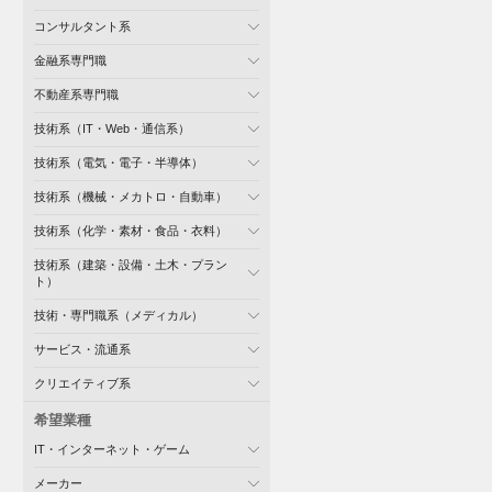
コンサルタント系
金融系専門職
不動産系専門職
技術系（IT・Web・通信系）
技術系（電気・電子・半導体）
技術系（機械・メカトロ・自動車）
技術系（化学・素材・食品・衣料）
技術系（建築・設備・土木・プラン
ト）
技術・専門職系（メディカル）
サービス・流通系
クリエイティブ系
希望業種
IT・インターネット・ゲーム
メーカー