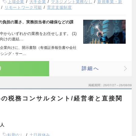
上場企業
大手企業
マネジメント業務なし
新規事業・新
リモートワーク可能
育児支援制度
の負担の重さ、実務担当者の確保などの課
中からいずれかの業務をお任せします。 (1)
業向けの連結…
企業向けに、開示書類（有価証券報告書や会社
ーシング・サー…
り
詳細へ
掲載期間
26/07/27～26/08/09
の税務コンサルタント/経営者と直接関
人
転勤なし
土日祝休み