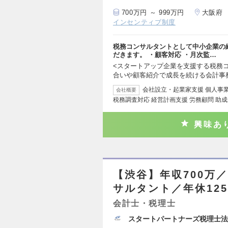
700万円 ～ 999万円
大阪府
インセンティブ制度
税務コンサルタントとして中小企業の
だきます。 ・顧客対応 ・月次監…
<スタートアップ企業を支援する税務コ
合いや顧客紹介で成長を続ける会計事
会社設立・起業家支援 個人事業
会社概要
税務調査対応 経営計画支援 労務顧問 助成
興味あ
【渋谷】年収700万
サルタント／年休12
会計士・税理士
スタートパートナーズ税理士法