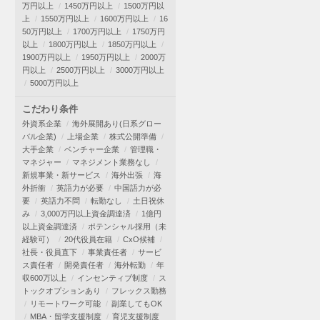
万円以上
1450万円以上
1500万円以
上
1550万円以上
1600万円以上
16
50万円以上
1700万円以上
1750万円
以上
1800万円以上
1850万円以上
1900万円以上
1950万円以上
2000万
円以上
2500万円以上
3000万円以上
5000万円以上
こだわり条件
外資系企業
海外展開あり(日系グロー
バル企業)
上場企業
株式公開準備
大手企業
ベンチャー企業
管理職・
マネジャー
マネジメント業務なし
新規事業・新サービス
海外出張
海
外折衝
英語力が必要
中国語力が必
要
英語力不問
転勤なし
土日祝休
み
3,000万円以上資金調達済
1億円
以上資金調達済
ポテンシャル採用（未
経験可）
20代役員在籍
CxO候補
社長・役員直下
事業責任者
サービ
ス責任者
開発責任者
海外転勤
年
収600万以上
インセンティブ制度
ス
トックオプションあり
フレックス勤務
リモートワーク可能
副業してもOK
MBA・留学支援制度
育児支援制度