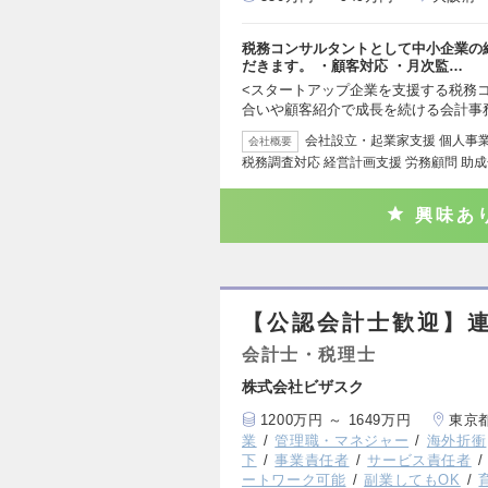
税務コンサルタントとして中小企業の
だきます。 ・顧客対応 ・月次監…
<スタートアップ企業を支援する税務コ
合いや顧客紹介で成長を続ける会計事
会社設立・起業家支援 個人事業
会社概要
税務調査対応 経営計画支援 労務顧問 助成
興味あ
【公認会計士歓迎】連
会計士・税理士
株式会社ビザスク
1200万円 ～ 1649万円
東京
業
管理職・マネジャー
海外折衝
下
事業責任者
サービス責任者
ートワーク可能
副業してもOK