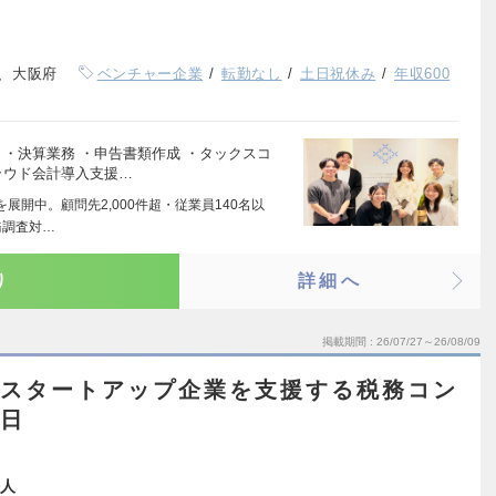
、大阪府
ベンチャー企業
転勤なし
土日祝休み
年収600
 ・決算業務 ・申告書類作成 ・タックスコ
ラウド会計導入支援…
展開中。顧問先2,000件超・従業員140名以
務調査対…
り
詳細へ
掲載期間
26/07/27～26/08/09
／スタートアップ企業を支援する税務コン
5日
人