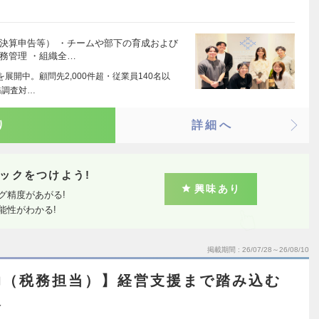
決算申告等） ・チームや部下の育成および
務管理 ・組織全…
展開中。顧問先2,000件超・従業員140名以
務調査対…
り
詳細へ
ックをつけよう!
興味あり
グ精度があがる!
能性がわかる!
掲載期間
26/07/28～26/08/10
助（税務担当）】経営支援まで踏み込む
人