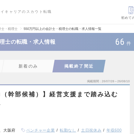
ハイキャリアのスカウト転職
初めて
計士・税理士
550万円以上の会計士・税理士の転職・求人情報一覧
66
税理士の転職・求人情報
件
新着のみ
掲載終了間近
掲載期間
26/07/28～26/08/10
助（幹部候補）】経営支援まで踏み込む
人
、大阪府
ベンチャー企業
転勤なし
土日祝休み
年収600