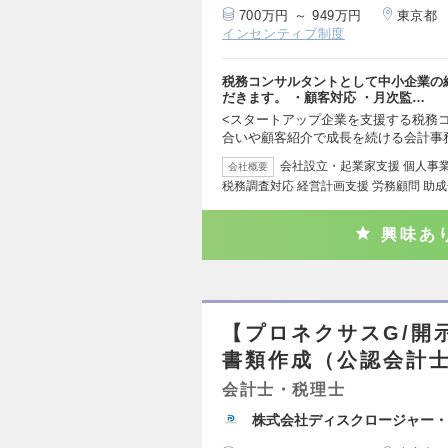
700万円 ～ 949万円
東京都
インセンティブ制度
税務コンサルタントとして中小企業の
だきます。 ・顧客対応 ・月次監…
<スタートアップ企業を支援する税務コ
合いや顧客紹介で成長を続ける会計事
会社設立・起業家支援 個人事業
会社概要
税務調査対応 経営計画支援 労務顧問 助成
興味あ
【プロネクサスG/開
書類作成（公認会計士
会計士・税理士
株式会社ディスクロージャー・