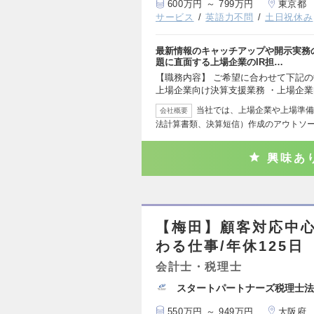
600万円 ～ 799万円
東京都
サービス
英語力不問
土日祝休み
最新情報のキャッチアップや開示実務
題に直面する上場企業のIR担…
【職務内容】 ご希望に合わせて下記の
上場企業向け決算支援業務 ・上場企
当社では、上場企業や上場準備
会社概要
法計算書類、決算短信）作成のアウトソ
興味あ
【梅田】顧客対応中心
わる仕事/年休125日
会計士・税理士
スタートパートナーズ税理士法
550万円 ～ 949万円
大阪府