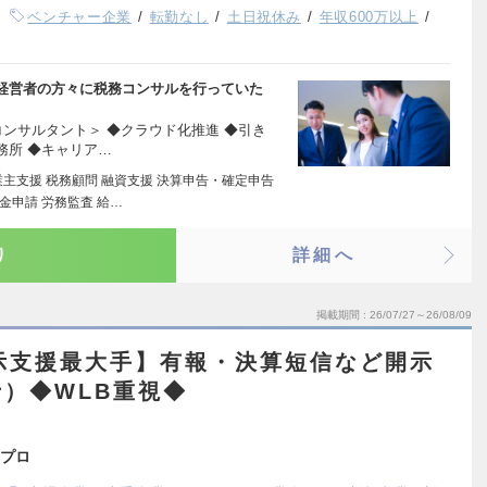
ベンチャー企業
転勤なし
土日祝休み
年収600万以上
経営者の方々に税務コンサルを行っていた
ンサルタント＞ ◆クラウド化推進 ◆引き
務所 ◆キャリア…
主支援 税務顧問 融資支援 決算申告・確定申告
金申請 労務監査 給…
り
詳細へ
掲載期間
26/07/27～26/08/09
示支援最大手】有報・決算短信など開示
）◆WLB重視◆
プロ