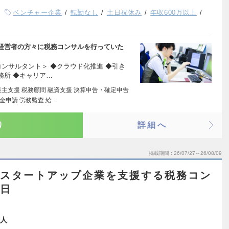
ベンチャー企業
転勤なし
土日祝休み
年収600万以上
経営者の方々に税務コンサルを行っていた
ンサルタント＞ ◆クラウド化推進 ◆引き
務所 ◆キャリア…
主支援 税務顧問 融資支援 決算申告・確定申告
金申請 労務監査 給…
り
詳細へ
掲載期間
26/07/27～26/08/09
／スタートアップ企業を支援する税務コン
5日
人