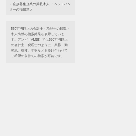
直接募集企業の掲載求人
ヘッドハン
ターの掲載求人
550万円以上の会計士・税理士の転職・
求人情報の検索結果を表示していま
す。アンビ（AMBI）では550万円以上
の会計士・税理士のように、業界、勤
務地、職種、年収などを掛け合わせて
ご希望の条件での検索が可能です。