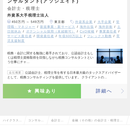
ンサルタント(アソシエイト)
会計士・税理士
外資系大手税理士法人
450万円 ～ 549万円
東京都
外資系企業
大手企業
管
理職・マネジャー
新規事業・新サービス
海外出張
海外折衝
土
日祝休み
ポテンシャル採用（未経験可）
CxO候補
事業責任者
サービス責任者
開発責任者
年収600万以上
フレックス勤務
育
児支援制度
税務・会計に関する勉強に着手されており、公認会計士もし
くは税理士資格取得を目指しながら税務コンサルタントとい
う仕事にチャ…
公認会計士、税理士等を有する日本最大級のタックスアドバイザー
会社概要
として、税務コンサルティングを提供しています。 クライアントの…
興味あり
詳細へ
ハイクラス求
コンサルタ
会計士・
金融（その他）の会計士・税理士の
人TOP
ント系
税理士
転職・求人情報一覧