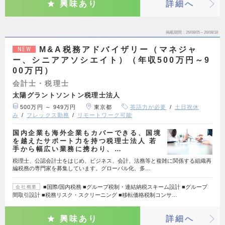
興味あり
詳細へ
掲載期間
26/08/05～26/08/18
M&A税務アドバイザリー（マネジャ
NEW
ー、シニアアソシエイト）（年収500万円～9
00万円）
会計士・税理士
太陽グラントソントン税理士法人
500万円 ～ 949万円
東京都
英語力が必要
土日祝休
み
フレックス勤務
リモートワーク可能
国内企業も海外企業もカバーできる、国境
を越えたサポート力を持つ税理士法人 若
手から幅広い業務に携わり、…
税理士、公認会計士をはじめ、ビジネス、会計、法務等と複雑に関係する組織再
編税務の専門家を募集しています。グローバル化、多…
■国際/国内税務 ■グループ税制・連結納税スキーム設計 ■グループ
会社概要
間取引設計 ■税務リスク・スクリーニング ■移転価格税制コンサ…
興味あり
詳細へ