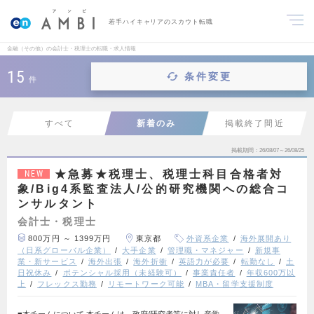
若手ハイキャリアのスカウト転職
金融（その他）の会計士・税理士の転職・求人情報
15
条件変更
件
すべて
新着のみ
掲載終了間近
掲載期間
26/08/07～26/08/25
★急募★税理士、税理士科目合格者対
NEW
象/Big4系監査法人/公的研究機関への総合コ
ンサルタント
会計士・税理士
800万円 ～ 1399万円
東京都
外資系企業
海外展開あり
（日系グローバル企業）
大手企業
管理職・マネジャー
新規事
業・新サービス
海外出張
海外折衝
英語力が必要
転勤なし
土
日祝休み
ポテンシャル採用（未経験可）
事業責任者
年収600万以
上
フレックス勤務
リモートワーク可能
MBA・留学支援制度
■本チームについて 本チームは、政府/研究者等に対し産学