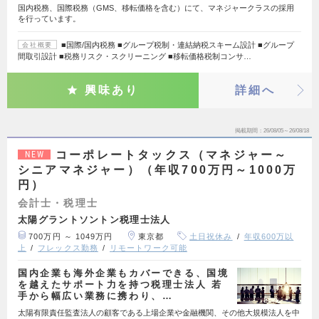
国内税務、国際税務（GMS、移転価格を含む）にて、マネジャークラスの採用
を行っています。
■国際/国内税務 ■グループ税制・連結納税スキーム設計 ■グループ
会社概要
間取引設計 ■税務リスク・スクリーニング ■移転価格税制コンサ…
興味あり
詳細へ
掲載期間
26/08/05～26/08/18
コーポレートタックス（マネジャー～
NEW
シニアマネジャー）（年収700万円～1000万
円）
会計士・税理士
太陽グラントソントン税理士法人
700万円 ～ 1049万円
東京都
土日祝休み
年収600万以
上
フレックス勤務
リモートワーク可能
国内企業も海外企業もカバーできる、国境
を越えたサポート力を持つ税理士法人 若
手から幅広い業務に携わり、…
太陽有限責任監査法人の顧客である上場企業や金融機関、その他大規模法人を中