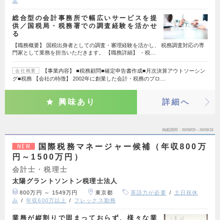
度
総合型の会計事務所で幅広いサービスを提
供／国税局・税務署での調査経験を活かせ
る
【職務概要】 国税出身者としての調査・審理経験を活かし、 税務調査対応の専
門家として業務を担当いただきます。 【職務詳細】 ・税…
【事業内容】 ■税務顧問■確定申告書作成■月次決算アウトソーシン
会社概要
グ■税務 【会社の特徴】 2002年に創業した会計・税務のプロ…
興味あり
詳細へ
掲載期間
26/08/05～26/08/18
国際税務マネージャー候補（年収800万
NEW
円～1500万円）
会計士・税理士
太陽グラントソントン税理士法人
800万円 ～ 1549万円
東京都
英語力が必要
土日祝休
み
年収600万以上
フレックス勤務
業務が縦割りで固まっておらず、様々な業