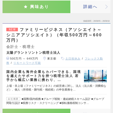
興味あり
詳細へ
掲載期間
26/08/05～26/08/18
ファミリービジネス（アソシエイト～
NEW
シニアアソシエイト）（年収500万円～600
万円）
会計士・税理士
太陽グラントソントン税理士法人
500万円 ～ 649万円
東京都
土日祝休み
フレックス勤
務
リモートワーク可能
国内企業も海外企業もカバーできる、国境
を越えたサポート力を持つ税理士法人 若
手から幅広い業務に携わり、…
上場・非上場（ファミリービジネス）の経営者に対し、法人（法人税・消費税な
ど）、個人（所得税・贈与税・相続税）の申告業務を…
■国際/国内税務 ■グループ税制・連結納税スキーム設計 ■グループ
会社概要
間取引設計 ■税務リスク・スクリーニング ■移転価格税制コンサ…