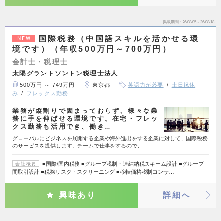
掲載期間
26/08/05～26/08/18
国際税務（中国語スキルを活かせる環
NEW
境です）（年収500万円～700万円）
会計士・税理士
太陽グラントソントン税理士法人
500万円 ～ 749万円
東京都
英語力が必要
土日祝休
み
フレックス勤務
業務が縦割りで固まっておらず、様々な業
務に手を伸ばせる環境です。在宅・フレッ
クス勤務も活用でき、働き…
グローバルにビジネスを展開する企業や海外進出をする企業に対して、国際税務
のサービスを提供します。チームで仕事をするので、…
■国際/国内税務 ■グループ税制・連結納税スキーム設計 ■グループ
会社概要
間取引設計 ■税務リスク・スクリーニング ■移転価格税制コンサ…
興味あり
詳細へ