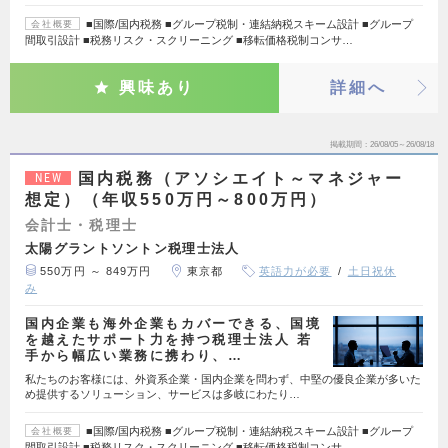
■国際/国内税務 ■グループ税制・連結納税スキーム設計 ■グループ
会社概要
間取引設計 ■税務リスク・スクリーニング ■移転価格税制コンサ…
興味あり
詳細へ
掲載期間
26/08/05～26/08/18
国内税務（アソシエイト～マネジャー
NEW
想定）（年収550万円～800万円）
会計士・税理士
太陽グラントソントン税理士法人
550万円 ～ 849万円
東京都
英語力が必要
土日祝休
み
国内企業も海外企業もカバーできる、国境
を越えたサポート力を持つ税理士法人 若
手から幅広い業務に携わり、…
私たちのお客様には、外資系企業・国内企業を問わず、中堅の優良企業が多いた
め提供するソリューション、サービスは多岐にわたり…
■国際/国内税務 ■グループ税制・連結納税スキーム設計 ■グループ
会社概要
間取引設計 ■税務リスク・スクリーニング ■移転価格税制コンサ…