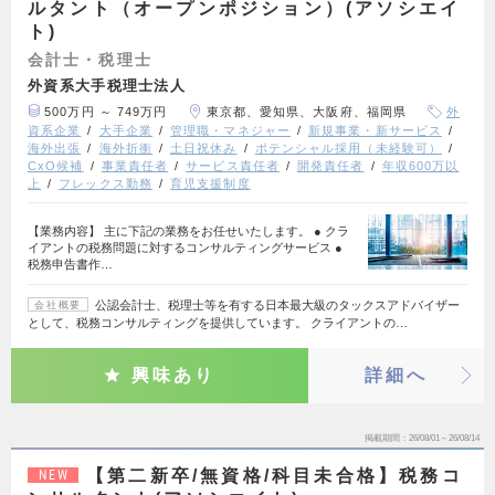
ルタント（オープンポジション）(アソシエイ
ト)
会計士・税理士
外資系大手税理士法人
500万円 ～ 749万円
東京都、愛知県、大阪府、福岡県
外
資系企業
大手企業
管理職・マネジャー
新規事業・新サービス
海外出張
海外折衝
土日祝休み
ポテンシャル採用（未経験可）
CxO候補
事業責任者
サービス責任者
開発責任者
年収600万以
上
フレックス勤務
育児支援制度
【業務内容】 主に下記の業務をお任せいたします。 ● クラ
イアントの税務問題に対するコンサルティングサービス ●
税務申告書作…
公認会計士、税理士等を有する日本最大級のタックスアドバイザー
会社概要
として、税務コンサルティングを提供しています。 クライアントの…
興味あり
詳細へ
掲載期間
26/08/01～26/08/14
【第二新卒/無資格/科目未合格】税務コ
NEW