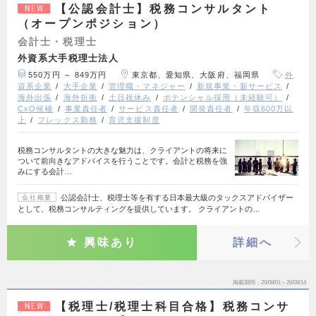
【公認会計士】税務コンサルタント
NEW
（オープンポジション）
会計士・税理士
外資系大手税理士法人
550万円 ～ 849万円
東京都、愛知県、大阪府、福岡県
外
資系企業
大手企業
管理職・マネジャー
新規事業・新サービス
海外出張
海外折衝
土日祝休み
ポテンシャル採用（未経験可）
CxO候補
事業責任者
サービス責任者
開発責任者
年収600万以
上
フレックス勤務
育児支援制度
税務コンサルタントの大きな魅力は、クライアントの将来に
ついて前向きなアドバイスを行うことです。会計と税務を強
みにする会計…
公認会計士、税理士等を有する日本最大級のタックスアドバイザー
会社概要
として、税務コンサルティングを提供しています。 クライアントの…
興味あり
詳細へ
掲載期間
26/08/01～26/08/14
【税理士/税理士科目合格】税務コンサ
NEW