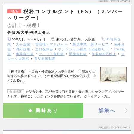
掲載期間
26/08/01～26/08/14
税務コンサルタント（FS）（メンバー
NEW
～リーダー）
会計士・税理士
外資系大手税理士法人
550万円 ～ 849万円
東京都、愛知県、大阪府
外資系企
業
大手企業
管理職・マネジャー
新規事業・新サービス
海外出
張
海外折衝
土日祝休み
ポテンシャル採用（未経験可）
CxO候
補
事業責任者
サービス責任者
開発責任者
年収600万以上
フ
レックス勤務
育児支援制度
【担当業務】 ・日系・外資系法人の申告業務 ・当該法人に
対する税務アドバイス、その他税務面からの総合的支援 等
本Job De…
公認会計士、税理士等を有する日本最大級のタックスアドバイザー
会社概要
として、税務コンサルティングを提供しています。 クライアントの…
興味あり
詳細へ
掲載期間
26/08/01～26/08/14