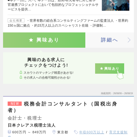
官連携プロジェクトにおいて包括的なプロフェッショナルサ
ービスを提供…
・世界有数の総合系コンサルティングファームの監査法人 ・世界約
会社概要
150ヵ国に拠点 ・約15万人以上のスペシャリスト在籍 ・評価制…
興味あり
詳細へ
興味のある求人に
チェックをつけよう!
興味あり
スカウトのマッチング精度があがる!
その求人への合格可能性がわかる!
掲載期間
26/08/06～26/08/19
税務会計コンサルタント（国税出身
NEW
者）
会計士・税理士
日本クレアス税理士法人
600万円 ～ 849万円
東京都
年収600万以上
育児支援制