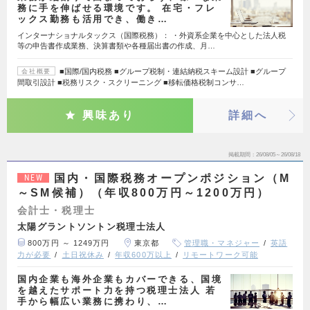
務に手を伸ばせる環境です。 在宅・フレ
ックス勤務も活用でき、働き…
インターナショナルタックス（国際税務）： ・外資系企業を中心とした法人税
等の申告書作成業務、決算書類や各種届出書の作成、月…
■国際/国内税務 ■グループ税制・連結納税スキーム設計 ■グループ
会社概要
間取引設計 ■税務リスク・スクリーニング ■移転価格税制コンサ…
興味あり
詳細へ
掲載期間
26/08/05～26/08/18
国内・国際税務オープンポジション（M
NEW
～SM候補）（年収800万円～1200万円）
会計士・税理士
太陽グラントソントン税理士法人
800万円 ～ 1249万円
東京都
管理職・マネジャー
英語
力が必要
土日祝休み
年収600万以上
リモートワーク可能
国内企業も海外企業もカバーできる、国境
を越えたサポート力を持つ税理士法人 若
手から幅広い業務に携わり、…