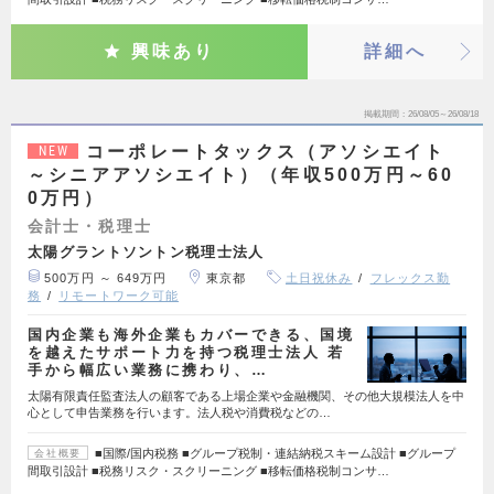
興味あり
詳細へ
掲載期間
26/08/05～26/08/18
コーポレートタックス（アソシエイト
NEW
～シニアアソシエイト）（年収500万円～60
0万円）
会計士・税理士
太陽グラントソントン税理士法人
500万円 ～ 649万円
東京都
土日祝休み
フレックス勤
務
リモートワーク可能
国内企業も海外企業もカバーできる、国境
を越えたサポート力を持つ税理士法人 若
手から幅広い業務に携わり、…
太陽有限責任監査法人の顧客である上場企業や金融機関、その他大規模法人を中
心として申告業務を行います。法人税や消費税などの…
■国際/国内税務 ■グループ税制・連結納税スキーム設計 ■グループ
会社概要
間取引設計 ■税務リスク・スクリーニング ■移転価格税制コンサ…