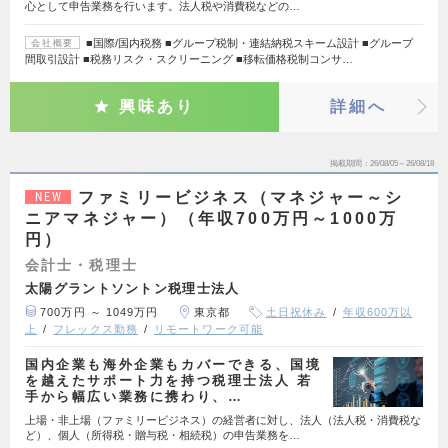
心として申告業務を行います。法人税や消費税などの…
■国際/国内税務 ■グループ税制・連結納税スキーム設計 ■グループ
会社概要
間取引設計 ■税務リスク・スクリーニング ■移転価格税制コンサ…
興味あり
詳細へ
掲載期間
26/08/05～26/08/18
ファミリービジネス（マネジャー～シ
NEW
ニアマネジャー）（年収700万円～1000万
円）
会計士・税理士
太陽グラントソントン税理士法人
700万円 ～ 1049万円
東京都
土日祝休み
年収600万以
上
フレックス勤務
リモートワーク可能
国内企業も海外企業もカバーできる、国境
を越えたサポート力を持つ税理士法人 若
手から幅広い業務に携わり、…
上場・非上場（ファミリービジネス）の経営者に対し、法人（法人税・消費税な
ど）、個人（所得税・贈与税・相続税）の申告業務を…