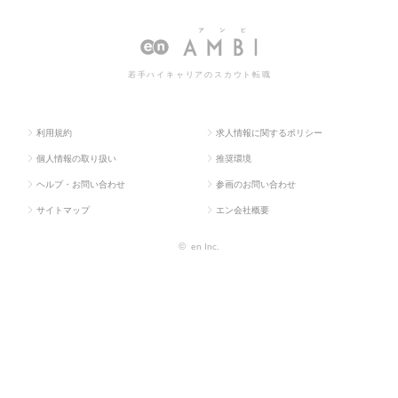
人TOP
ント系
理士
求人情報一覧
若手ハイキャリアのスカウト転職
利用規約
求人情報に関するポリシー
個人情報の取り扱い
推奨環境
ヘルプ・お問い合わせ
参画のお問い合わせ
サイトマップ
エン会社概要
©
en Inc.