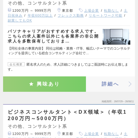
その他、コンサルタント系
1200万円 ～ 9999万円
東京都
上場企業
転勤なし
土
日祝休み
年収600万以上
フレックス勤務
リモートワーク可能
副業してもOK
パソナキャリアがおすすめする求人です。
こちらの求人案件以外にも各業界の非公開
求人を多数保有しておりま…
【同社全体の事業内容】 同社は戦略・業務・IT等、幅広いテーマでのコンサルテ
ィングを提供している総合コンサルティング会社で…
匿名求人のため、求人詳細につきましてはご面談時にお伝え致しま
会社概要
す。
興味あり
詳細へ
掲載期間
26/07/29～26/08/11
ビジネスコンサルタント＜DX領域＞（年収1
200万円～5000万円）
その他、コンサルタント系
1200万円 ～ 9999万円
東京都
上場企業
転勤なし
土