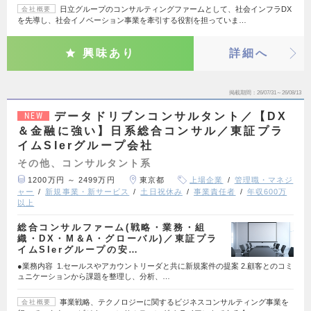
日立グループのコンサルティングファームとして、社会インフラDX
会社概要
を先導し、社会イノベーション事業を牽引する役割を担っていま…
興味あり
詳細へ
掲載期間
26/07/31～26/08/13
データドリブンコンサルタント／【DX
NEW
＆金融に強い】日系総合コンサル／東証プラ
イムSIerグループ会社
その他、コンサルタント系
1200万円 ～ 2499万円
東京都
上場企業
管理職・マネジ
ャー
新規事業・新サービス
土日祝休み
事業責任者
年収600万
以上
総合コンサルファーム(戦略・業務・組
織・DX・M＆A・グローバル)／東証プラ
イムSIerグループの安…
●業務内容 1.セールスやアカウントリーダと共に新規案件の提案 2.顧客とのコミ
ュニケーションから課題を整理し、分析、…
事業戦略、テクノロジーに関するビジネスコンサルティング事業を
会社概要