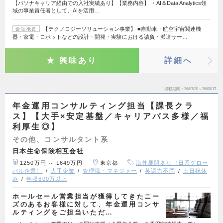
【パソナキャリア経由での入社実績あり】【業務内容】 ・AI＆Data Analytics領
域の事業責任者として、AIを活用…
【テクノロジーソリューション事業】 ■自動車・航空宇宙関連機
会社概要
器・家電・ロボットなどの設計・開発・実験における請負・派遣サー…
興味あり
詳細へ
掲載期間
26/07/28～26/08/17
年金運用コンサルティング担当【課長クラ
ス】【大手×安定基盤／キャリアパス多様／福
利厚生◎】
その他、コンサルタント系
日本生命保険相互会社
1250万円 ～ 1649万円
東京都
海外展開あり（日系グロー
バル企業）
大手企業
管理職・マネジャー
英語力不問
土日祝休
み
年収600万以上
ホールセール営業担当が獲得してきたニー
ズのあるお客様に対して、年金運用コンサ
ルティングをご担当いただ…