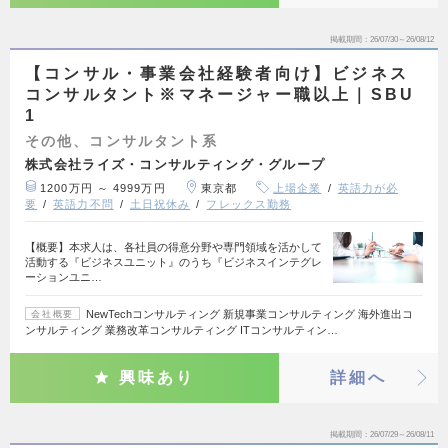
掲載期間
26/07/30～26/08/12
【コンサル・事業会社経験者向け】ビジネス
コンサルタント※マネージャー職以上｜SBU
1
その他、コンサルタント系
株式会社ライズ・コンサルティング・グループ
1200万円 ～ 4999万円
東京都
上場企業
英語力が必
要
英語力不問
土日祝休み
フレックス勤務
【概要】本求人は、各社員の得意分野や専門領域を活かして
活動する『ビジネスユニット』のうち『ビジネスインテグレ
ーションユニ…
NewTechコンサルティング 新規事業コンサルティング 海外進出コ
会社概要
ンサルティング 業務改革コンサルティング ITコンサルティン…
興味あり
詳細へ
掲載期間
26/07/29～26/08/11