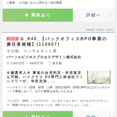
ス事業 ・その他これらに関する一切の事業
興味あり
詳細へ
掲載期間
26/08/04～26/08/17
G_940_【バックオフィスBPO事業の
NEW
責任者候補】(110007)
その他、コンサルタント系
パーソルビジネスプロセスデザイン株式会社
1200万円 ～ 4999万円
東京都
※厳選求人※ 事前の合否判定・年収査定
も可能。ハイクラス DX専門人材会社ウィ
ンスリーが、年収交渉、…
バックオフィス（財務、経理、人事、経営企画等）領域のBPOおよびコンサルテ
ィング事業において、以下の業務を担当いただきま…
BPO、ヘルプデスク・コンタクトセンター、セールスマーケティン
会社概要
グ、業務プロセスコンサルティング、HRソリューション、ヘル…