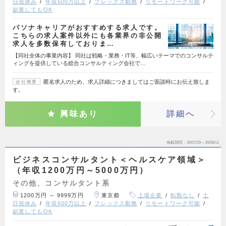
日祝休み
年収600万以上
フレックス勤務
リモートワーク可能
副業してもOK
パソナキャリアがおすすめする求人です。
こちらの求人案件以外にも各業界の非公開
求人を多数保有しておりま…
【同社全体の事業内容】 同社は戦略・業務・IT等、幅広いテーマでのコンサルテ
ィングを提供している総合コンサルティング会社で…
匿名求人のため、求人詳細につきましてはご面談時にお伝え致しま
会社概要
す。
興味あり
詳細へ
掲載期間
26/07/29～26/08/11
ビジネスコンサルタント＜ヘルスケア領域＞
（年収1200万円～5000万円）
その他、コンサルタント系
1200万円 ～ 9999万円
東京都
上場企業
転勤なし
土
日祝休み
年収600万以上
フレックス勤務
リモートワーク可能
副業してもOK