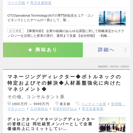
ワーク可能
育児支援制度
OT(Operational Technology)/IoTの専門的知見をコア・コン
ピタンスとしたチームの一員として、製…
【事業内容】 企業や組織のあらゆる課題に対して戦略策定からテク
会社概要
ノロジーを活用した変革の実行、運用まで支援 【会社特徴】 ・戦略…
興味あり
詳細へ
掲載期間
26/07/28～26/08/10
マネージングディレクター◆ボトルネックの
特定およびその解決◆人材基盤強化に向けた
マネジメント◆
その他、コンサルタント系
1800万円 ～ 9999万円
東京都
ベンチャー企業
管理職・
マネジャー
土日祝休み
年収600万以上
育児支援制度
ディレクター／マネージングディレクター
の皆様には 同社経営メンバーとして企業
価値向上にコミットしてい…