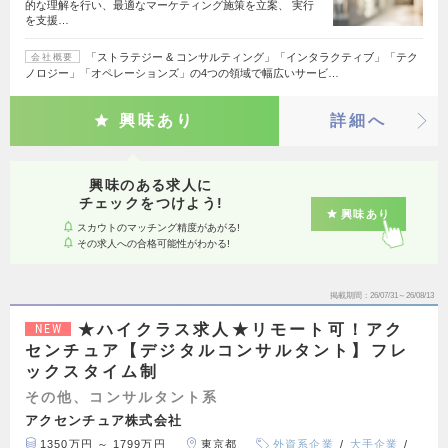
的な理解を行い、最適なマーケティング施策を立案、 実行
を支援…
「ストラテジー & コンサルティング」「インタラクティブ」「テク
会社概要
ノロジー」「オペレーションズ」の4つの領域で幅広いサービ…
興味あり
詳細へ
興味のある求人に
チェックをつけよう!
興味あり
スカウトのマッチング精度があがる!
その求人への合格可能性がわかる!
掲載期間
26/07/31～26/08/13
★ハイクラス求人★リモート可！アク
NEW
センチュア【デジタルコンサルタント】フレ
ックスタイム制
その他、コンサルタント系
アクセンチュア株式会社
1350万円 ～ 1799万円
東京都
外資系企業
大手企業