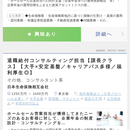
・ホールセール営業担当への同行支援（企業年金等への運用実績報告 等） ・
企業年金の運用目標をふまえた政策アセットミクスの策…
◆生命保険業 ・生命保険業免許に基づく保険の引受け ・資産の運用
会社概要
・貸付業務 ・有価証券投資業務 ・不動産投資業務 ◆付随業務・その…
興味あり
詳細へ
掲載期間
26/07/28～26/08/17
退職給付コンサルティング担当【課長クラ
ス】【大手×安定基盤／キャリアパス多様／福
利厚生◎】
その他、コンサルタント系
日本生命保険相互会社
1250万円 ～ 1649万円
東京都
海外展開あり（日系グロー
バル企業）
大手企業
管理職・マネジャー
英語力不問
土日祝休
み
年収600万以上
ホールセール営業担当が獲得してきたニー
ズのあるお客様に対して、企業年金の制度
設計・コンサルティングを…
・ホールセール営業担当への同行支援（企業年金等への財政決算報告 等） ・