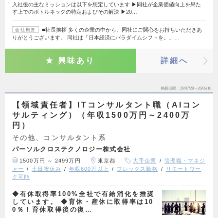
入社後の主なミッションは以下を想定しています ▶︎同社が企業価値向上を果た
す上でのボトルネックの特定およびその解決 ▶︎20…
■社長挨拶 多くの企業の中から、同社にご関心をお持ちいただきあ
会社概要
りがとうございます。 同社は「日本経済にパラダイムシフトを。」…
興味あり
詳細へ
掲載期間
26/07/28～26/08/10
【領域責任者】ITコンサルタント職（AIコン
サルティング）（年収1500万円～2400万
円）
その他、コンサルタント系
パーソルクロステクノロジー株式会社
1500万円 ～ 2499万円
東京都
大手企業
管理職・マネジ
ャー
土日祝休み
年収600万以上
フレックス勤務
リモートワー
ク可能
◆有休取得率100%全社で有給消化を推奨
しています。 ◆育休・産休に取得率は10
0％！育休取得後の復…