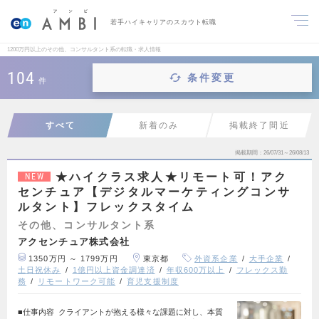
若手ハイキャリアのスカウト転職
1200万円以上のその他、コンサルタント系の転職・求人情報
104
条件変更
件
すべて
新着のみ
掲載終了間近
掲載期間
26/07/31～26/08/13
★ハイクラス求人★リモート可！アク
NEW
センチュア【デジタルマーケティングコンサ
ルタント】フレックスタイム
その他、コンサルタント系
アクセンチュア株式会社
1350万円 ～ 1799万円
東京都
外資系企業
大手企業
土日祝休み
1億円以上資金調達済
年収600万以上
フレックス勤
務
リモートワーク可能
育児支援制度
■仕事内容 クライアントが抱える様々な課題に対し、本質