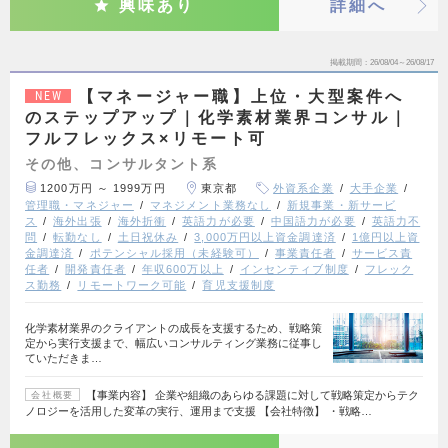
興味あり
詳細へ
掲載期間
26/08/04～26/08/17
【マネージャー職】上位・大型案件へ
NEW
のステップアップ｜化学素材業界コンサル｜
フルフレックス×リモート可
その他、コンサルタント系
1200万円 ～ 1999万円
東京都
外資系企業
大手企業
管理職・マネジャー
マネジメント業務なし
新規事業・新サービ
ス
海外出張
海外折衝
英語力が必要
中国語力が必要
英語力不
問
転勤なし
土日祝休み
3,000万円以上資金調達済
1億円以上資
金調達済
ポテンシャル採用（未経験可）
事業責任者
サービス責
任者
開発責任者
年収600万以上
インセンティブ制度
フレック
ス勤務
リモートワーク可能
育児支援制度
化学素材業界のクライアントの成長を支援するため、戦略策
定から実行支援まで、幅広いコンサルティング業務に従事し
ていただきま…
【事業内容】 企業や組織のあらゆる課題に対して戦略策定からテク
会社概要
ノロジーを活用した変革の実行、運用まで支援 【会社特徴】 ・戦略…