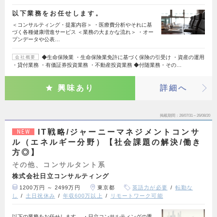
以下業務をお任せします。
＜コンサルティング・提案内容＞ ・医療費分析やそれに基
づく各種健康増進サービス ＜業務の大まかな流れ＞ ・オー
プンデータや公表…
◆生命保険業 ・生命保険業免許に基づく保険の引受け ・資産の運用
会社概要
・貸付業務 ・有価証券投資業務 ・不動産投資業務 ◆付随業務・その…
興味あり
詳細へ
掲載期間
26/07/31～26/08/20
IT戦略/ジャーニーマネジメントコンサ
NEW
ル（エネルギー分野）【社会課題の解決/働き
方◎】
その他、コンサルタント系
株式会社日立コンサルティング
1200万円 ～ 2499万円
東京都
英語力が必要
転勤な
し
土日祝休み
年収600万以上
リモートワーク可能
以下の業務をお任せします。 ・日立コンサルティングの重