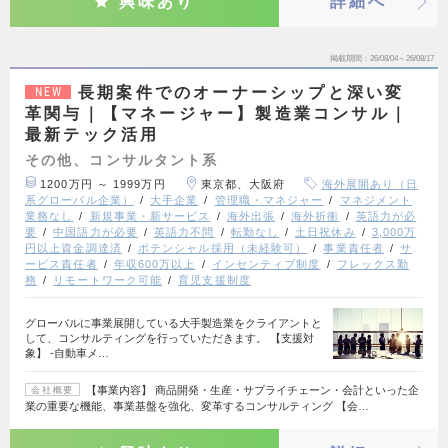
興味あり
詳細へ
掲載期間
26/08/04～26/08/17
長期案件でのオーナーシップと深い変
NEW
革関与｜【マネージャー】製造業コンサル｜
最新テック活用
その他、コンサルタント系
1200万円 ～ 1999万円
東京都、大阪府
海外展開あり（日
系グローバル企業）
大手企業
管理職・マネジャー
マネジメント
業務なし
新規事業・新サービス
海外出張
海外折衝
英語力が必
要
中国語力が必要
英語力不問
転勤なし
土日祝休み
3,000万
円以上資金調達済
ポテンシャル採用（未経験可）
事業責任者
サ
ービス責任者
年収600万以上
インセンティブ制度
フレックス勤
務
リモートワーク可能
育児支援制度
グローバルに事業展開している大手製造業をクライアントと
して、コンサルティングを行っていただきます。 【支援対
象】 ‐自動車メ…
【事業内容】 商品開発・生産・サプライチェーン・会計といった企
会社概要
業の重要な機能、事業基盤を強化、変革するコンサルティング 【会…