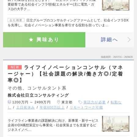
要顧客である社会インフラ領域(エネルギー(主に電気・ガ
ス))の大手ク…
日立グループのコンサルティングファームとして、社会インフラDX
会社概要
を先導し、社会イノベーション事業を牽引する役割を担っていま…
興味あり
詳細へ
掲載期間
26/07/31～26/08/20
ライフイノベーションコンサル（マネ
NEW
ージャー）【社会課題の解決/働き方◎/定着
率◎】
その他、コンサルタント系
株式会社日立コンサルティング
1200万円 ～ 2499万円
東京都
英語力が必要
転勤な
し
土日祝休み
年収600万以上
リモートワーク可能
ライフライン事業者の課題解決に向け、新事業・新サービス
企画やDX構想策定から事業化・社会実装までを支援するビ
ジネスイノベ…