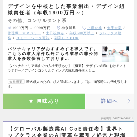
デザインを中核とした事業創出・デザイン組
織責任者（年収1900万円～）
その他、コンサルタント系
1900万円 ～ 9999万円
神奈川県
上場企業
大手企業
管理職・マネジャー
土日祝休み
年収600万以上
フレックス勤
務
リモートワーク可能
副業してもOK
パソナキャリアがおすすめする求人です。
こちらの求人案件以外にも各業界の非公開
求人を多数保有しておりま…
【パソナキャリア経由での入社実績あり】【概要】 デザイン組織におけるスト
ラテジー／デザインコンサルティングの統括責任者とし…
匿名求人のため、求人詳細につきましてはご面談時にお伝え致しま
会社概要
す。
興味あり
詳細へ
掲載期間
26/07/29～26/08/11
【グローバル製造業AI CoE責任者】世界ト
ップクラス企業のAI変革を牽引／経営と現場