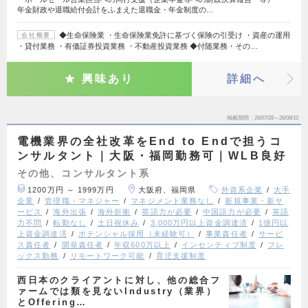
年金財政や退職給付会計をふまえた退職金・年金制度の…
◆生命保険業 ・生命保険業免許に基づく保険の引受け ・資産の運用
会社概要
・貸付業務 ・有価証券投資業務 ・不動産投資業務 ◆付随業務・その…
興味あり
詳細へ
掲載期間
26/07/28～26/08/10
電機業界の全社改革をEnd to Endで担うコ
ンサルタント｜大阪・福岡勤務可｜WLB良好
その他、コンサルタント系
1200万円 ～ 1999万円
大阪府、福岡県
外資系企業
大手
企業
管理職・マネジャー
マネジメント業務なし
新規事業・新サ
ービス
海外出張
海外折衝
英語力が必要
中国語力が必要
英語
力不問
転勤なし
土日祝休み
3,000万円以上資金調達済
1億円以
上資金調達済
ポテンシャル採用（未経験可）
事業責任者
サービ
ス責任者
開発責任者
年収600万以上
インセンティブ制度
フレ
ックス勤務
リモートワーク可能
育児支援制度
西日本のクライアントに対し、他の総合フ
ァームでは類を見ないIndustry（業界）
とOffering…