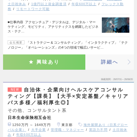
土日祝休み
1億円以上資金調達済
年収600万以上
フレックス勤
務
リモートワーク可能
■仕事内容 アクセンチュア・デジタルは、デジタル・マー
ケティング、モビリティ、アナリティクスを網羅したビジネ
ス・テク…
「ストラテジー & コンサルティング」「インタラクティブ」「テク
会社概要
ノロジー」「オペレーションズ」の4つの領域で幅広いサービ…
興味あり
詳細へ
掲載期間
26/07/31～26/08/20
自治体・企業向けヘルスケアコンサル
NEW
ティング【課長】【大手×安定基盤／キャリア
パス多様／福利厚生◎】
その他、コンサルタント系
日本生命保険相互会社
1250万円 ～ 1649万円
東京都
海外展開あり（日系グロー
バル企業）
大手企業
管理職・マネジャー
英語力不問
土日祝休
み
年収600万以上