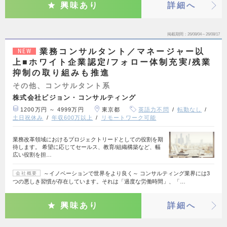
興味あり
詳細へ
掲載期間
26/08/04～26/08/17
業務コンサルタント／マネージャー以
NEW
上■ホワイト企業認定/フォロー体制充実/残業
抑制の取り組みも推進
その他、コンサルタント系
株式会社ビジョン・コンサルティング
1200万円 ～ 4999万円
東京都
英語力不問
転勤なし
土日祝休み
年収600万以上
リモートワーク可能
業務改革領域におけるプロジェクトリードとしての役割を期
待します。 希望に応じてセールス、教育/組織構築など、幅
広い役割を担…
～イノベーションで世界をより良く～ コンサルティング業界には3
会社概要
つの悪しき習慣が存在しています。それは「過度な労働時間」、「…
興味あり
詳細へ