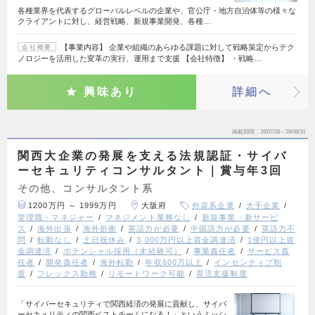
各種業界を代表するグローバルレベルの企業や、官公庁・地方自治体等の様々な
クライアントに対し、経営戦略、新規事業開発、各種…
【事業内容】 企業や組織のあらゆる課題に対して戦略策定からテク
会社概要
ノロジーを活用した変革の実行、運用まで支援 【会社特徴】 ・戦略…
興味あり
詳細へ
掲載期間
26/07/28～26/08/10
関西大企業の発展を支える法規認証・サイバ
ーセキュリティコンサルタント｜賞与年3回
その他、コンサルタント系
1200万円 ～ 1999万円
大阪府
外資系企業
大手企業
管理職・マネジャー
マネジメント業務なし
新規事業・新サービ
ス
海外出張
海外折衝
英語力が必要
中国語力が必要
英語力不
問
転勤なし
土日祝休み
3,000万円以上資金調達済
1億円以上資
金調達済
ポテンシャル採用（未経験可）
事業責任者
サービス責
任者
開発責任者
海外転勤
年収600万以上
インセンティブ制
度
フレックス勤務
リモートワーク可能
育児支援制度
「サイバーセキュリティで関西経済の発展に貢献し、サイバ
ーセキュリティの関西ベストチームになる！」というミッシ