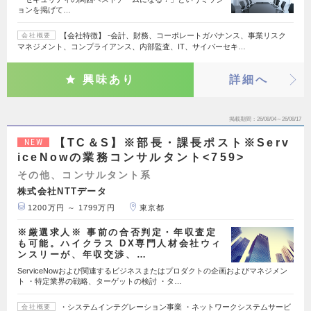
ョンを掲げて…
【会社特徴】 ‐会計、財務、コーポレートガバナンス、事業リスク
会社概要
マネジメント、コンプライアンス、内部監査、IT、サイバーセキ…
興味あり
詳細へ
掲載期間
26/08/04～26/08/17
【TC＆S】※部長・課長ポスト※Serv
NEW
iceNowの業務コンサルタント<759>
その他、コンサルタント系
株式会社NTTデータ
1200万円 ～ 1799万円
東京都
※厳選求人※ 事前の合否判定・年収査定
も可能。ハイクラス DX専門人材会社ウィ
ンスリーが、年収交渉、…
ServiceNowおよび関連するビジネスまたはプロダクトの企画およびマネジメン
ト ・特定業界の戦略、ターゲットの検討 ・タ…
・システムインテグレーション事業 ・ネットワークシステムサービ
会社概要