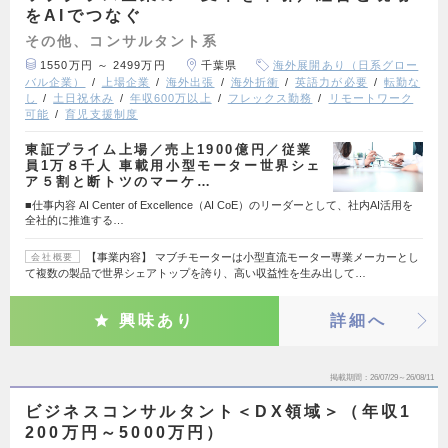
をAIでつなぐ
その他、コンサルタント系
1550万円 ～ 2499万円
千葉県
海外展開あり（日系グロー
バル企業）
上場企業
海外出張
海外折衝
英語力が必要
転勤な
し
土日祝休み
年収600万以上
フレックス勤務
リモートワーク
可能
育児支援制度
東証プライム上場／売上1900億円／従業
員1万８千人 車載用小型モーター世界シェ
ア５割と断トツのマーケ…
■仕事内容 AI Center of Excellence（AI CoE）のリーダーとして、社内AI活用を
全社的に推進する…
【事業内容】 マブチモーターは小型直流モーター専業メーカーとし
会社概要
て複数の製品で世界シェアトップを誇り、高い収益性を生み出して…
興味あり
詳細へ
掲載期間
26/07/29～26/08/11
ビジネスコンサルタント＜DX領域＞（年収1
200万円～5000万円）