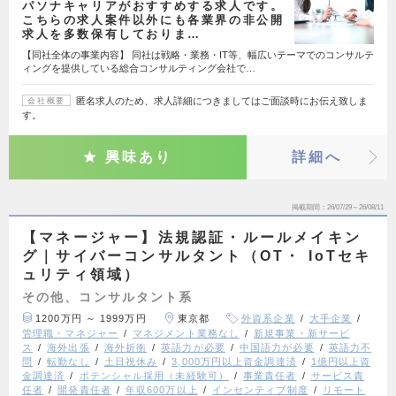
パソナキャリアがおすすめする求人です。
こちらの求人案件以外にも各業界の非公開
求人を多数保有しておりま…
【同社全体の事業内容】 同社は戦略・業務・IT等、幅広いテーマでのコンサルテ
ィングを提供している総合コンサルティング会社で…
匿名求人のため、求人詳細につきましてはご面談時にお伝え致しま
会社概要
す。
興味あり
詳細へ
掲載期間
26/07/29～26/08/11
【マネージャー】法規認証・ルールメイキン
グ｜サイバーコンサルタント（OT・ IoTセキ
ュリティ領域）
その他、コンサルタント系
1200万円 ～ 1999万円
東京都
外資系企業
大手企業
管理職・マネジャー
マネジメント業務なし
新規事業・新サービ
ス
海外出張
海外折衝
英語力が必要
中国語力が必要
英語力不
問
転勤なし
土日祝休み
3,000万円以上資金調達済
1億円以上資
金調達済
ポテンシャル採用（未経験可）
事業責任者
サービス責
任者
開発責任者
年収600万以上
インセンティブ制度
リモート